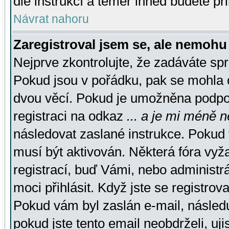
dle instrukcí a téměř ihned budete př
Návrat nahoru
Zaregistroval jsem se, ale nemohu 
Nejprve zkontrolujte, že zadáváte sp
Pokud jsou v pořádku, pak se mohla o
dvou věcí. Pokud je umožněna podpora
registraci na odkaz
... a je mi méně n
následovat zaslané instrukce. Pokud t
musí být aktivován. Některá fóra vyž
registrací, buď Vámi, nebo administr
moci přihlásit. Když jste se registrova
Pokud vám byl zaslán e-mail, násled
pokud jste tento email neobdrželi, uj