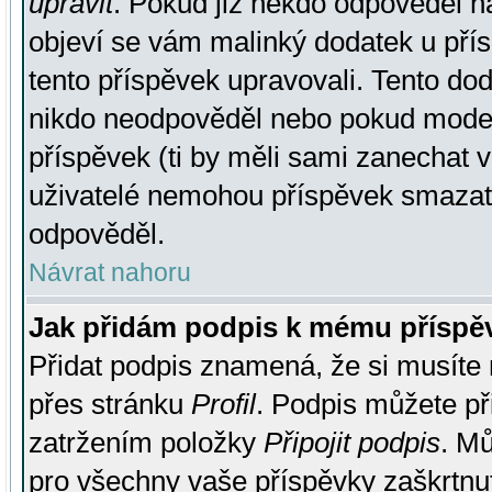
upravit
. Pokud již někdo odpověděl na
objeví se vám malinký dodatek u přísp
tento příspěvek upravovali. Tento do
nikdo neodpověděl nebo pokud moderá
příspěvek (ti by měli sami zanechat v
uživatelé nemohou příspěvek smazat,
odpověděl.
Návrat nahoru
Jak přidám podpis k mému příspě
Přidat podpis znamená, že si musíte n
přes stránku
Profil
. Podpis můžete p
zatržením položky
Připojit podpis
. Mů
pro všechny vaše příspěvky zaškrtnut