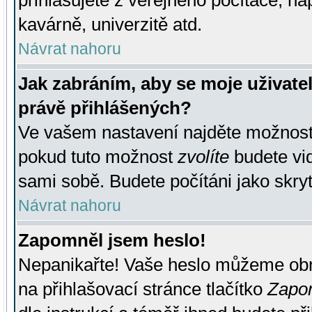
přihlašujete z veřejného počítače, na
kavárně, univerzitě atd.
Návrat nahoru
Jak zabráním, aby se moje uživate
právě přihlášených?
Ve vašem nastavení najděte možnos
pokud tuto možnost
zvolíte
budete vid
sami sobě. Budete počítáni jako skryt
Návrat nahoru
Zapomněl jsem heslo!
Nepanikařte! Vaše heslo můžeme obn
na přihlašovací stránce tlačítko
Zapom