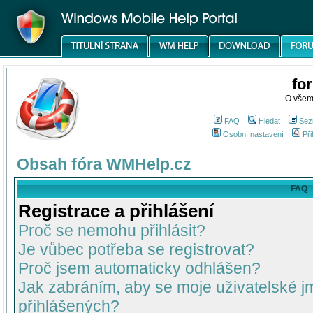
fo
O všem
FAQ
Hledat
Sez
Osobní nastavení
Při
Obsah fóra WMHelp.cz
FAQ
Registrace a přihlášení
Proč se nemohu přihlásit?
Je vůbec potřeba se registrovat?
Proč jsem automaticky odhlášen?
Jak zabráním, aby se moje uživatelské 
přihlášených?