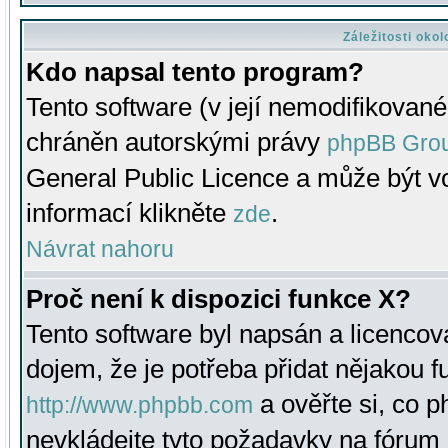
Záležitosti oko
Kdo napsal tento program?
Tento software (v její nemodifikované
chráněn autorskými právy
phpBB Gro
General Public Licence a může být vo
informací klikněte
.
zde
Návrat nahoru
Proč není k dispozici funkce X?
Tento software byl napsán a licenco
dojem, že je potřeba přidat nějakou f
a ověřte si, co 
http://www.phpbb.com
nevkládejte tyto požadavky na fóru