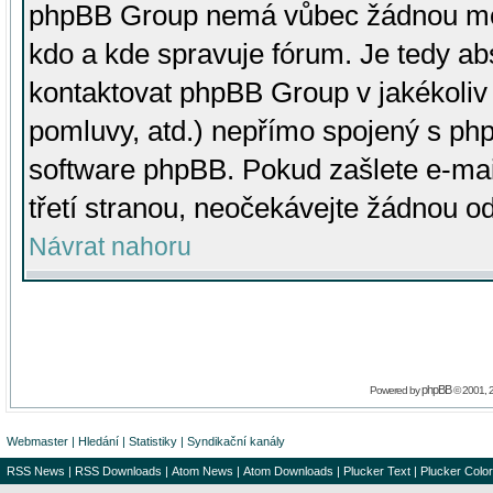
phpBB Group nemá vůbec žádnou moc 
kdo a kde spravuje fórum. Je tedy a
kontaktovat phpBB Group v jakékoliv p
pomluvy, atd.) nepřímo spojený s p
software phpBB. Pokud zašlete e-mai
třetí stranou, neočekávejte žádnou o
Návrat nahoru
phpBB
Powered by
© 2001, 
Webmaster
|
Hledání
|
Statistiky
|
Syndikační kanály
RSS News
|
RSS Downloads
|
Atom News
|
Atom Downloads
|
Plucker Text
|
Plucker Color