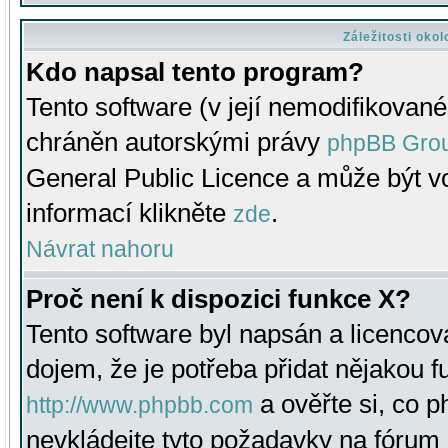
Záležitosti oko
Kdo napsal tento program?
Tento software (v její nemodifikované
chráněn autorskými právy
phpBB Gro
General Public Licence a může být vo
informací klikněte
.
zde
Návrat nahoru
Proč není k dispozici funkce X?
Tento software byl napsán a licenco
dojem, že je potřeba přidat nějakou f
a ověřte si, co 
http://www.phpbb.com
nevkládejte tyto požadavky na fóru