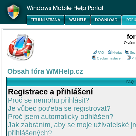
fo
O všem
FAQ
Hledat
Sez
Osobní nastavení
Při
Obsah fóra WMHelp.cz
FAQ
Registrace a přihlášení
Proč se nemohu přihlásit?
Je vůbec potřeba se registrovat?
Proč jsem automaticky odhlášen?
Jak zabráním, aby se moje uživatelské 
přihlášených?