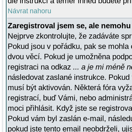
dle instrukcí a téměř ihned budete př
Návrat nahoru
Zaregistroval jsem se, ale nemohu 
Nejprve zkontrolujte, že zadáváte sp
Pokud jsou v pořádku, pak se mohla o
dvou věcí. Pokud je umožněna podpora
registraci na odkaz
... a je mi méně n
následovat zaslané instrukce. Pokud t
musí být aktivován. Některá fóra vyž
registrací, buď Vámi, nebo administr
moci přihlásit. Když jste se registrova
Pokud vám byl zaslán e-mail, násled
pokud jste tento email neobdrželi, uj