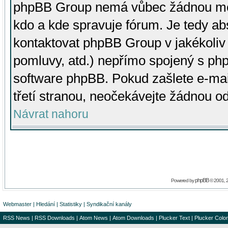
phpBB Group nemá vůbec žádnou moc 
kdo a kde spravuje fórum. Je tedy a
kontaktovat phpBB Group v jakékoliv p
pomluvy, atd.) nepřímo spojený s p
software phpBB. Pokud zašlete e-mai
třetí stranou, neočekávejte žádnou o
Návrat nahoru
phpBB
Powered by
© 2001, 
Webmaster
|
Hledání
|
Statistiky
|
Syndikační kanály
RSS News
|
RSS Downloads
|
Atom News
|
Atom Downloads
|
Plucker Text
|
Plucker Color