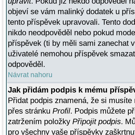
upravit
. Pokud již někdo odpověděl na
objeví se vám malinký dodatek u přísp
tento příspěvek upravovali. Tento do
nikdo neodpověděl nebo pokud moderá
příspěvek (ti by měli sami zanechat v
uživatelé nemohou příspěvek smazat,
odpověděl.
Návrat nahoru
Jak přidám podpis k mému příspě
Přidat podpis znamená, že si musíte n
přes stránku
Profil
. Podpis můžete p
zatržením položky
Připojit podpis
. Mů
pro všechny vaše příspěvky zaškrtnut