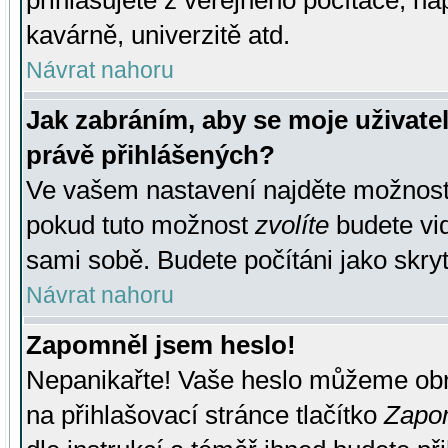
přihlašujete z veřejného počítače, na
kavárně, univerzitě atd.
Návrat nahoru
Jak zabráním, aby se moje uživate
právě přihlášených?
Ve vašem nastavení najděte možnos
pokud tuto možnost
zvolíte
budete vid
sami sobě. Budete počítáni jako skryt
Návrat nahoru
Zapomněl jsem heslo!
Nepanikařte! Vaše heslo můžeme obn
na přihlašovací stránce tlačítko
Zapom