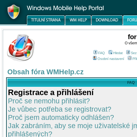
fo
O všem
FAQ
Hledat
Sez
Osobní nastavení
Při
Obsah fóra WMHelp.cz
FAQ
Registrace a přihlášení
Proč se nemohu přihlásit?
Je vůbec potřeba se registrovat?
Proč jsem automaticky odhlášen?
Jak zabráním, aby se moje uživatelské 
přihlášených?