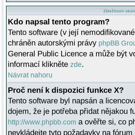
Záležitosti oko
Kdo napsal tento program?
Tento software (v její nemodifikované
chráněn autorskými právy
phpBB Gro
General Public Licence a může být vo
informací klikněte
.
zde
Návrat nahoru
Proč není k dispozici funkce X?
Tento software byl napsán a licenco
dojem, že je potřeba přidat nějakou f
a ověřte si, co 
http://www.phpbb.com
nevkládejte tyto požadavky na fóru