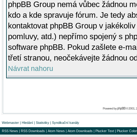
phpBB Group nemá vůbec žádnou moc 
kdo a kde spravuje fórum. Je tedy a
kontaktovat phpBB Group v jakékoliv p
pomluvy, atd.) nepřímo spojený s p
software phpBB. Pokud zašlete e-mai
třetí stranou, neočekávejte žádnou o
Návrat nahoru
phpBB
Powered by
© 2001, 
Webmaster
|
Hledání
|
Statistiky
|
Syndikační kanály
RSS News
|
RSS Downloads
|
Atom News
|
Atom Downloads
|
Plucker Text
|
Plucker Color