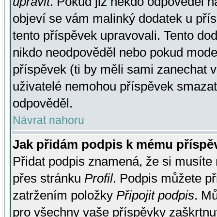
upravit
. Pokud již někdo odpověděl na
objeví se vám malinký dodatek u přísp
tento příspěvek upravovali. Tento do
nikdo neodpověděl nebo pokud moderá
příspěvek (ti by měli sami zanechat v
uživatelé nemohou příspěvek smazat,
odpověděl.
Návrat nahoru
Jak přidám podpis k mému příspě
Přidat podpis znamená, že si musíte n
přes stránku
Profil
. Podpis můžete p
zatržením položky
Připojit podpis
. Mů
pro všechny vaše příspěvky zaškrtnut