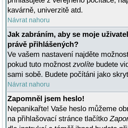
přihlašujete z veřejného počítače, na
kavárně, univerzitě atd.
Návrat nahoru
Jak zabráním, aby se moje uživate
právě přihlášených?
Ve vašem nastavení najděte možnos
pokud tuto možnost
zvolíte
budete vid
sami sobě. Budete počítáni jako skryt
Návrat nahoru
Zapomněl jsem heslo!
Nepanikařte! Vaše heslo můžeme obn
na přihlašovací stránce tlačítko
Zapom