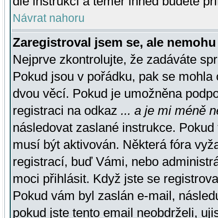
dle instrukcí a téměř ihned budete př
Návrat nahoru
Zaregistroval jsem se, ale nemohu 
Nejprve zkontrolujte, že zadáváte sp
Pokud jsou v pořádku, pak se mohla o
dvou věcí. Pokud je umožněna podpora
registraci na odkaz
... a je mi méně n
následovat zaslané instrukce. Pokud t
musí být aktivován. Některá fóra vyž
registrací, buď Vámi, nebo administr
moci přihlásit. Když jste se registrova
Pokud vám byl zaslán e-mail, násled
pokud jste tento email neobdrželi, uj