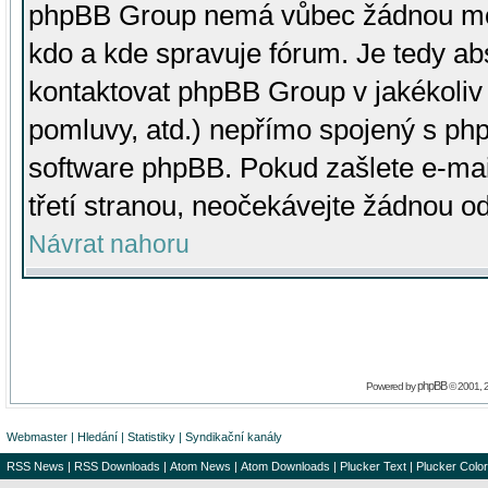
phpBB Group nemá vůbec žádnou moc 
kdo a kde spravuje fórum. Je tedy a
kontaktovat phpBB Group v jakékoliv p
pomluvy, atd.) nepřímo spojený s p
software phpBB. Pokud zašlete e-mai
třetí stranou, neočekávejte žádnou o
Návrat nahoru
phpBB
Powered by
© 2001, 
Webmaster
|
Hledání
|
Statistiky
|
Syndikační kanály
RSS News
|
RSS Downloads
|
Atom News
|
Atom Downloads
|
Plucker Text
|
Plucker Color