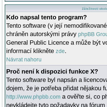
Záležitosti oko
Kdo napsal tento program?
Tento software (v její nemodifikované
chráněn autorskými právy
phpBB Gro
General Public Licence a může být vo
informací klikněte
.
zde
Návrat nahoru
Proč není k dispozici funkce X?
Tento software byl napsán a licenco
dojem, že je potřeba přidat nějakou f
a ověřte si, co 
http://www.phpbb.com
nevkládejte tyto požadavky na fóru