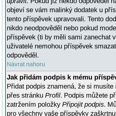
upravit
. Pokud již někdo odpověděl na
objeví se vám malinký dodatek u přísp
tento příspěvek upravovali. Tento do
nikdo neodpověděl nebo pokud moderá
příspěvek (ti by měli sami zanechat v
uživatelé nemohou příspěvek smazat,
odpověděl.
Návrat nahoru
Jak přidám podpis k mému příspě
Přidat podpis znamená, že si musíte n
přes stránku
Profil
. Podpis můžete p
zatržením položky
Připojit podpis
. Mů
pro všechny vaše příspěvky zaškrtnut