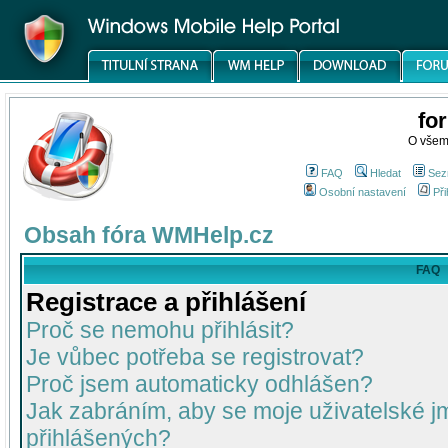
fo
O všem
FAQ
Hledat
Sez
Osobní nastavení
Při
Obsah fóra WMHelp.cz
FAQ
Registrace a přihlášení
Proč se nemohu přihlásit?
Je vůbec potřeba se registrovat?
Proč jsem automaticky odhlášen?
Jak zabráním, aby se moje uživatelské 
přihlášených?