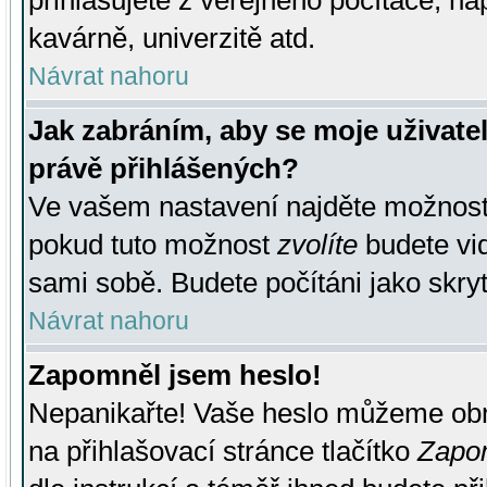
přihlašujete z veřejného počítače, na
kavárně, univerzitě atd.
Návrat nahoru
Jak zabráním, aby se moje uživate
právě přihlášených?
Ve vašem nastavení najděte možnos
pokud tuto možnost
zvolíte
budete vid
sami sobě. Budete počítáni jako skryt
Návrat nahoru
Zapomněl jsem heslo!
Nepanikařte! Vaše heslo můžeme obn
na přihlašovací stránce tlačítko
Zapom