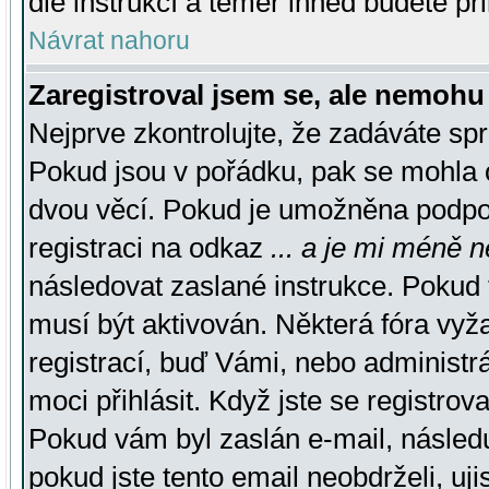
dle instrukcí a téměř ihned budete př
Návrat nahoru
Zaregistroval jsem se, ale nemohu 
Nejprve zkontrolujte, že zadáváte sp
Pokud jsou v pořádku, pak se mohla o
dvou věcí. Pokud je umožněna podpora
registraci na odkaz
... a je mi méně n
následovat zaslané instrukce. Pokud t
musí být aktivován. Některá fóra vyž
registrací, buď Vámi, nebo administr
moci přihlásit. Když jste se registrova
Pokud vám byl zaslán e-mail, násled
pokud jste tento email neobdrželi, uj