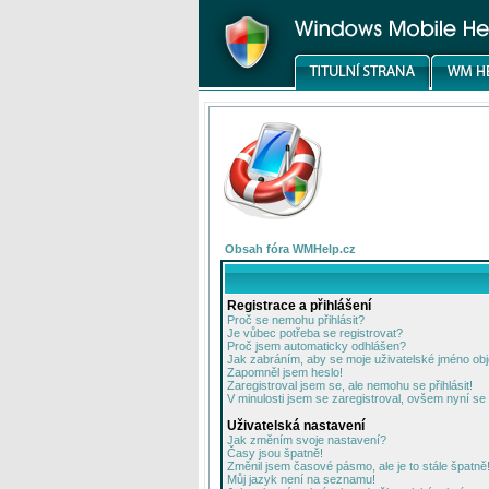
Obsah fóra WMHelp.cz
Registrace a přihlášení
Proč se nemohu přihlásit?
Je vůbec potřeba se registrovat?
Proč jsem automaticky odhlášen?
Jak zabráním, aby se moje uživatelské jméno ob
Zapomněl jsem heslo!
Zaregistroval jsem se, ale nemohu se přihlásit!
V minulosti jsem se zaregistroval, ovšem nyní se 
Uživatelská nastavení
Jak změním svoje nastavení?
Časy jsou špatně!
Změnil jsem časové pásmo, ale je to stále špatně
Můj jazyk není na seznamu!