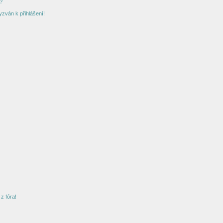
?
yzván k přihlášení!
z fóra!