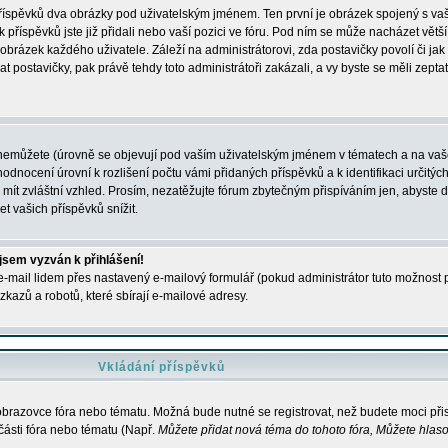
 příspěvků dva obrázky pod uživatelským jménem. Ten první je obrázek spojený s vaš
ik příspěvků jste již přidali nebo vaší pozici ve fóru. Pod ním se může nacházet vět
í obrázek každého uživatele. Záleží na administrátorovi, zda postavičky povolí či jak 
postavičky, pak právě tehdy toto administrátoři zakázali, a vy byste se měli zepta
nemůžete (úrovně se objevují pod vaším uživatelským jménem v tématech a na vaše
odnocení úrovní k rozlišení počtu vámi přidaných příspěvků a k identifikaci určitých
ít zvláštní vzhled. Prosím, nezatěžujte fórum zbytečným přispíváním jen, abyste d
 vašich příspěvků snížit.
 jsem vyzván k přihlášení!
-mail lidem přes nastavený e-mailový formulář (pokud administrátor tuto možnost po
azů a robotů, které sbírají e-mailové adresy.
Vkládání příspěvků
 obrazovce fóra nebo tématu. Možná bude nutné se registrovat, než budete moci přis
části fóra nebo tématu (Např.
Můžete přidat nová téma do tohoto fóra, Můžete hlasov