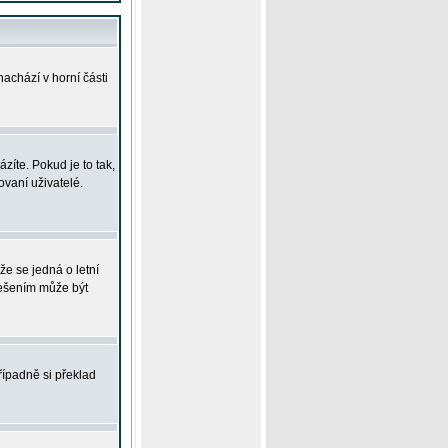
achází v horní části
íte. Pokud je to tak,
vaní uživatelé.
že se jedná o letní
Řešením může být
řípadně si překlad