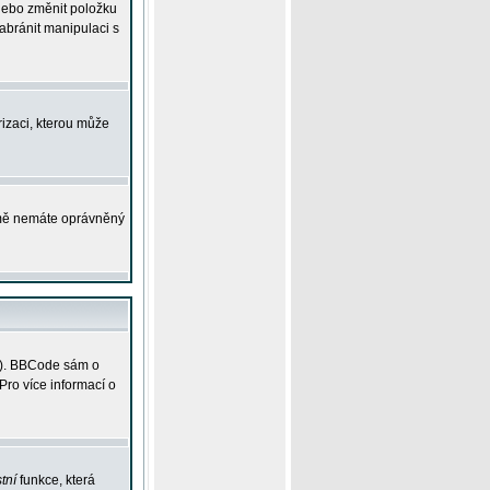
 nebo změnit položku
abránit manipulaci s
rizaci, kterou může
ejmě nemáte oprávněný
ky). BBCode sám o
Pro více informací o
tní
funkce, která