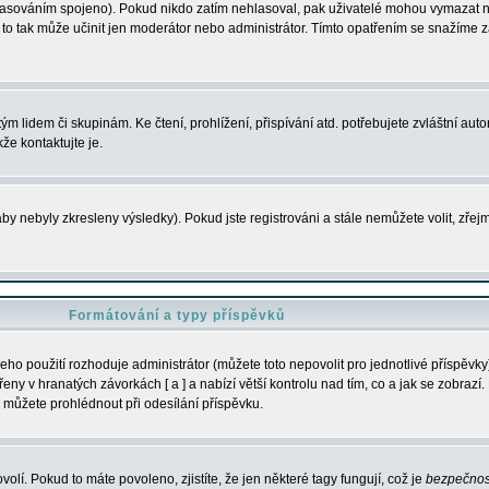
s hlasováním spojeno). Pokud nikdo zatím nehlasoval, pak uživatelé mohou vymazat
y to tak může učinit jen moderátor nebo administrátor. Tímto opatřením se snažíme z
m lidem či skupinám. Ke čtení, prohlížení, přispívání atd. potřebujete zvláštní auto
že kontaktujte je.
aby nebyly zkresleny výsledky). Pokud jste registrováni a stále nemůžete volit, zř
Formátování a typy příspěvků
ho použití rozhoduje administrátor (můžete toto nepovolit pro jednotlivé příspěv
y v hranatých závorkách [ a ] a nabízí větší kontrolu nad tím, co a jak se zobrazí. 
 můžete prohlédnout při odesílání příspěvku.
volí. Pokud to máte povoleno, zjistíte, že jen některé tagy fungují, což je
bezpečnos