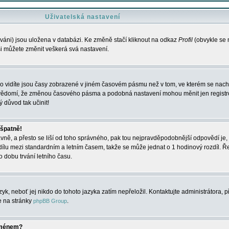
Uživatelská nastavení
váni) jsou uložena v databázi. Ke změně stačí kliknout na odkaz
Profil
(obvykle se n
 si můžete změnit veškerá svá nastavení.
o vidíte jsou časy zobrazené v jiném časovém pásmu než v tom, ve kterém se nacház
 vědomí, že změnou časového pásma a podobná nastavení mohou měnit jen registro
ý důvod tak učinit!
 špatně!
rávně, a přesto se liší od toho správného, pak tou nejpravděpodobnější odpovědí je, 
dílu mezi standardním a letním časem, takže se může jednat o 1 hodinový rozdíl. 
dobu trvání letního času.
yk, neboť jej nikdo do tohoto jazyka zatím nepřeložil. Kontaktujte administrátora, p
te na stránky
.
phpBB Group
jménem?