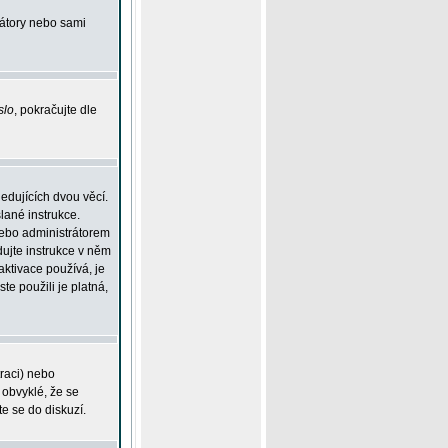
rátory nebo sami
slo
, pokračujte dle
edujících dvou věcí.
lané instrukce.
 nebo administrátorem
dujte instrukce v něm
aktivace používá, je
ste použili je platná,
traci) nebo
 obvyklé, že se
te se do diskuzí.