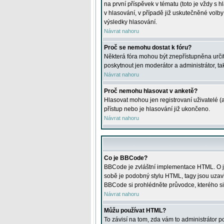
na první příspěvek v tématu (toto je vždy 
v hlasování, v případě již uskutečněné volb
výsledky hlasování.
Návrat nahoru
Proč se nemohu dostat k fóru?
Některá fóra mohou být znepřístupněna určitý
poskytnout jen moderátor a administrátor, tak
Návrat nahoru
Proč nemohu hlasovat v anketě?
Hlasovat mohou jen registrovaní uživatelé (
přístup nebo je hlasování již ukončeno.
Návrat nahoru
Co je BBCode?
BBCode je zvláštní implementace HTML. O je
sobě je podobný stylu HTML, tagy jsou uzavřen
BBCode si prohlédněte průvodce, kterého si
Návrat nahoru
Můžu používat HTML?
To závisí na tom, zda vám to administrátor po