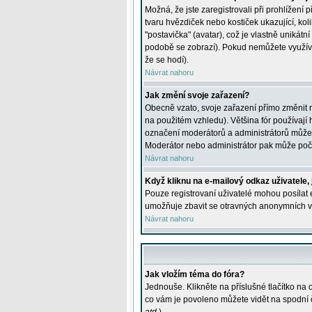
Možná, že jste zaregistrovali při prohlížení
tvaru hvězdiček nebo kostiček ukazující, kol
"postavička" (avatar), což je vlastně unikátn
podobě se zobrazí). Pokud nemůžete využívat 
že se hodí).
Návrat nahoru
Jak změní svoje zařazení?
Obecně vzato, svoje zařazení přímo změnit 
na použitém vzhledu). Většina fór používají h
označení moderátorů a administrátorů může m
Moderátor nebo administrátor pak může počet
Návrat nahoru
Když kliknu na e-mailový odkaz uživatele,
Pouze registrovaní uživatelé mohou posílat e
umožňuje zbavit se otravných anonymních vzk
Návrat nahoru
Jak vložím téma do fóra?
Jednouše. Klikněte na příslušné tlačítko na
co vám je povoleno můžete vidět na spodní 