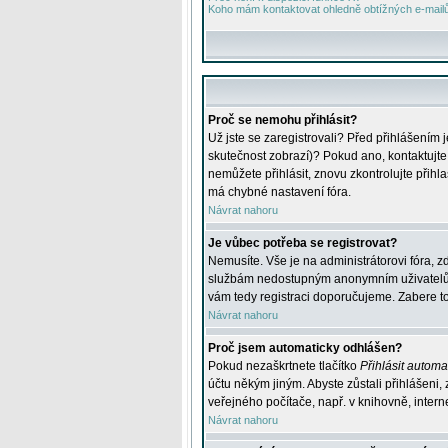
Koho mám kontaktovat ohledně obtížných e-mailů 
Proč se nemohu přihlásit?
Už jste se zaregistrovali? Před přihlášením 
skutečnost zobrazí)? Pokud ano, kontaktujte a
nemůžete přihlásit, znovu zkontrolujte přih
má chybné nastavení fóra.
Návrat nahoru
Je vůbec potřeba se registrovat?
Nemusíte. Vše je na administrátorovi fóra, z
službám nedostupným anonymním uživatelům, j
vám tedy registraci doporučujeme. Zabere to 
Návrat nahoru
Proč jsem automaticky odhlášen?
Pokud nezaškrtnete tlačítko
Přihlásit automat
účtu někým jiným. Abyste zůstali přihlášeni,
veřejného počítače, např. v knihovně, intern
Návrat nahoru