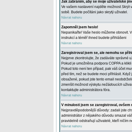
Jak zabráním, aby se moje uživatelské jm
Ve vašem nastavení najděte možnost
Skrýt 
sobě. Budete počítáni jako skrytý uživatel.
Návrat nahoru
Zapomněl jsem heslo!
Nepanikařte! Vaše heslo můžeme obnovit. V 
instrukcí a téměř ihned budete přihlášeni
Návrat nahoru
Zaregistroval jsem se, ale nemohu se přihl
Nejprve zkontrolujte, že zadáváte správné u
Pokud je umožněna podpora COPPA a klikli j
Pokud toto není ten případ, pak váš účet mus
před tím, než se budete moci přihlásit. Když 
obsažené, pokud jste tento email neobdrželi
zmenšit možnost výskytu
nežádoucích
uživat
kontaktujte administrátora fóra.
Návrat nahoru
V minulosti jsem se zaregistroval, ovšem 
Nejpravděpodobnější důvody: zadali jste chyb
administrátor z nějakého důvodu smazal váš ú
pravidelně odstraňují uživatelé, kteří ničím 
Návrat nahoru