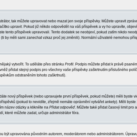
trátor, tak můžete upravovat nebo mazat jen svoje příspěvky. Můžete upravit zpráv
lačítko
upravit
. Pokud již někdo odpověděl na váš příspěvek a vy ho upravíte, objev
t jste tento příspěvek upravovali. Tento dodatek se neobjeví, pokud zatím nikdo ne
k (ti by měli sami zanechat vzkaz proč jej změnili). Normální uživatelé nemohou př
nějaký vytvořit. To uděláte přes stránku
Profil
. Podpis můžete přidat k právě psané
vněž přidat stejný podpis pro všechny vaše příspěvky zaškrtnutím příslušného políč
spěvkům odstraněním tohoto zaškrtnutí).
dáte nový příspěvek (nebo upravujete první příspěvek, pokud můžete) měli byste vid
íspěvků (pokud to nevidíte, zřejmě nemáte oprávnění vytvářet ankety). Měli byste
ím název otázky a klikněte na
Přidat odpověď
. Můžete také přidat časový limit pro 
které můžete zadat, určuje administrátor fóra.
ohou být upravována původním autorem, moderátorem nebo administrátorem. Úpravu 