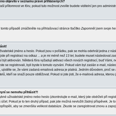
éno objevilo v seznamu právě přihlášených?
vaši přítomnost ve fóru
, pokud tuto možnost
zvolíte
budete viditelní jen pro administ
tomto případě zmáčkněte na přihlašovací stránce tlačítko
Zapomněl jsem svoje he
ásit!
živatelské jméno a heslo. Pokud jsou v pořádku, pak se mohla odehrát jedna z násl
ste při registraci na odkaz
... a je mi méně než 13 let
, budete muset následovat zas
í být aktivován. Některá fóra vyžadují aktivaci všech nových registrací, buď Vámi,
jste se registrovali, byli byste k tomuto vyzváni. Pokud vám byl zaslán e-mail, násle
, ujistěte se, že vámi zadaná emailová adresa je platná. Jedním důvodem, proč se 
elů, kteří se snaží pouze obtěžovat. Pokud si jste jisti, že e-mailová adresa, kterou j
nyní se nemohu přihlásit?!
né uživatelské jméno nebo heslo (zkontrolujte e-mail, který jste obdrželi při regis
čet. Pokud je to ten druhý případ, pak jste možná nevložili žádný příspěvek. Je to
nepřispěli, aby se zmenšila velikost databáze. Zkuste se zaregistrovat znovu a zapoj