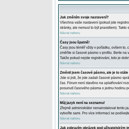
Jak změním svoje nastavení?
Všechna vaše nastavení (pokud jste registro
stránky, ale nemusí to být pravidlem). Takto
Návrat nahoru
Časy jsou špatně!
Časy jsou téměř vždy v pořádku, ovšem to, c
změňte si časové pásmo v profilu. Berte na
Takže pokud nejste registrováni, toto je dobr
Návrat nahoru
Změnil jsem časové pásmo, ale je to stále
Jste si jisti, že jste zadali časové pásmo sp
čas. Fórum není stavěno na uplatňování roz
posunutí časového pásma o jednu hodinu po 
Návrat nahoru
Můj jazyk není na seznamu!
Zřejmě administrátor nenainstaloval tento jaz
vytvořte sami. Pro více informací se podívej
Návrat nahoru
Jak zobrazím obrázek pod uživatelským 