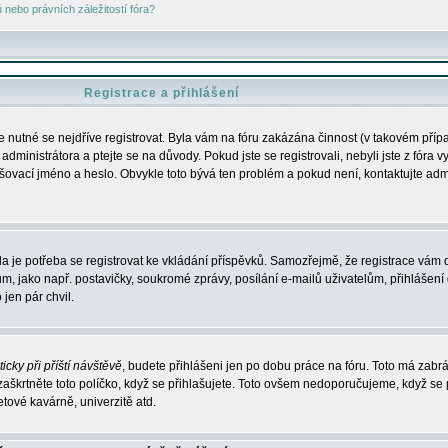
nebo právních záležitostí fóra?
Registrace a přihlášení
je nutné se nejdříve registrovat. Byla vám na fóru zakázána činnost (v takovém příp
dministrátora a ptejte se na důvody. Pokud jste se registrovali, nebyli jste z fóra v
lašovací jméno a heslo. Obvykle toto bývá ten problém a pokud není, kontaktujte ad
da je potřeba se registrovat ke vkládání příspěvků. Samozřejmě, že registrace vám d
ako např. postavičky, soukromé zprávy, posílání e-mailů uživatelům, přihlášení d
jen pár chvil.
icky při příští návštěvě
, budete přihlášeni jen po dobu práce na fóru. Toto má zabrá
 zaškrtněte toto políčko, když se přihlašujete. Toto ovšem nedoporučujeme, když se 
etové kavárně, univerzitě atd.