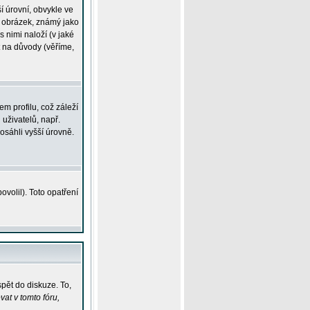
í úrovní, obvykle ve
ší obrázek, známý jako
s nimi naloží (v jaké
t na důvody (věříme,
m profilu, což záleží
 uživatelů, např.
osáhli vyšší úrovně.
volil). Toto opatření
pět do diskuze. To,
at v tomto fóru,