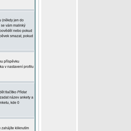
u (někdy jen do
í se vám malinký
odpověděl nebo pokud
íspěvek smazat, pokud
mu příspěvku
ka v nastavení profilu
ět tlačítko
Přidat
 zadat název ankety a
anketu, kde 0
zahájíte kliknutím