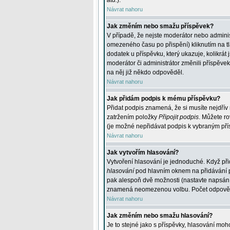
atd.
).
Návrat nahoru
Jak změním nebo smažu příspěvek?
V případě, že nejste moderátor nebo adminis
omezeného času po přispění) kliknutím na t
dodatek u příspěvku, který ukazuje, kolikrá
moderátor či administrátor změnili příspěve
na něj již někdo odpověděl.
Návrat nahoru
Jak přidám podpis k mému příspěvku?
Přidat podpis znamená, že si musíte nejdřív 
zatržením položky
Připojit podpis
. Můžete ro
(je možné nepřidávat podpis k vybraným pří
Návrat nahoru
Jak vytvořím hlasování?
Vytvoření hlasování je jednoduché. Když při
hlasování
pod hlavním oknem na přidávání př
pak alespoň dvě možnosti (nastavte napsán
znamená neomezenou volbu. Počet odpovědí, 
Návrat nahoru
Jak změním nebo smažu hlasování?
Je to stejné jako s příspěvky, hlasování m