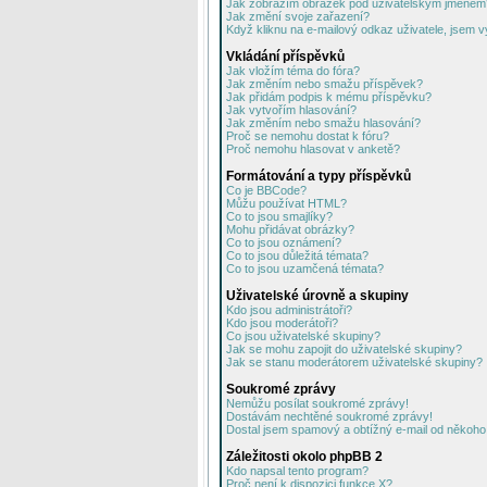
Jak zobrazím obrázek pod uživatelským jménem
Jak změní svoje zařazení?
Když kliknu na e-mailový odkaz uživatele, jsem v
Vkládání příspěvků
Jak vložím téma do fóra?
Jak změním nebo smažu příspěvek?
Jak přidám podpis k mému příspěvku?
Jak vytvořím hlasování?
Jak změním nebo smažu hlasování?
Proč se nemohu dostat k fóru?
Proč nemohu hlasovat v anketě?
Formátování a typy příspěvků
Co je BBCode?
Můžu používat HTML?
Co to jsou smajlíky?
Mohu přidávat obrázky?
Co to jsou oznámení?
Co to jsou důležitá témata?
Co to jsou uzamčená témata?
Uživatelské úrovně a skupiny
Kdo jsou administrátoři?
Kdo jsou moderátoři?
Co jsou uživatelské skupiny?
Jak se mohu zapojit do uživatelské skupiny?
Jak se stanu moderátorem uživatelské skupiny?
Soukromé zprávy
Nemůžu posílat soukromé zprávy!
Dostávám nechtěné soukromé zprávy!
Dostal jsem spamový a obtížný e-mail od někoho 
Záležitosti okolo phpBB 2
Kdo napsal tento program?
Proč není k dispozici funkce X?