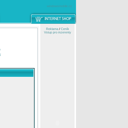
windowsmobile.cz
Reklama
/
Ceník
Vstup pro inzerenty
e
í