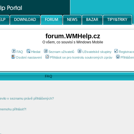
forum.WMHelp.cz
O všem, co souvisí s Windows Mobile
FAQ
Hledat
Seznam uživatelů
Uživatelské skupiny
Registrac
Osobní nastavení
Přihlásit se pro kontrolu soukromých zpráv
Přihlášen
FAQ
jevilo v seznamu právě přihlášených?
nemohu přihlásit?!
!