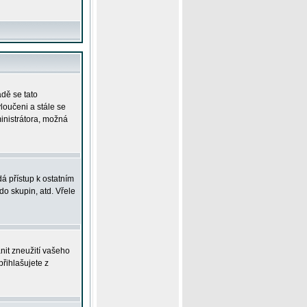
adě se tato
yloučeni a stále se
ministrátora, možná
á přístup k ostatním
o skupin, atd. Vřele
nit zneužití vašeho
přihlašujete z