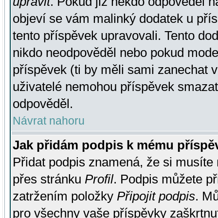
upravit
. Pokud již někdo odpověděl na
objeví se vám malinký dodatek u přísp
tento příspěvek upravovali. Tento do
nikdo neodpověděl nebo pokud moderá
příspěvek (ti by měli sami zanechat v
uživatelé nemohou příspěvek smazat,
odpověděl.
Návrat nahoru
Jak přidám podpis k mému příspě
Přidat podpis znamená, že si musíte n
přes stránku
Profil
. Podpis můžete p
zatržením položky
Připojit podpis
. Mů
pro všechny vaše příspěvky zaškrtnut