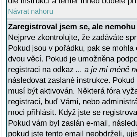
dle instrukcí a téměř ihned budete př
Návrat nahoru
Zaregistroval jsem se, ale nemohu 
Nejprve zkontrolujte, že zadáváte sp
Pokud jsou v pořádku, pak se mohla o
dvou věcí. Pokud je umožněna podpora
registraci na odkaz
... a je mi méně n
následovat zaslané instrukce. Pokud t
musí být aktivován. Některá fóra vyž
registrací, buď Vámi, nebo administr
moci přihlásit. Když jste se registrova
Pokud vám byl zaslán e-mail, násled
pokud jste tento email neobdrželi, uj