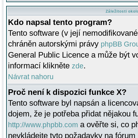
Záležitosti oko
Kdo napsal tento program?
Tento software (v její nemodifikované
chráněn autorskými právy
phpBB Gro
General Public Licence a může být vo
informací klikněte
.
zde
Návrat nahoru
Proč není k dispozici funkce X?
Tento software byl napsán a licenco
dojem, že je potřeba přidat nějakou f
a ověřte si, co 
http://www.phpbb.com
nevkládejte tyto požadavky na fóru