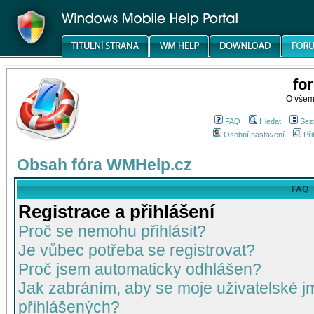
fo
O všem
FAQ
Hledat
Sez
Osobní nastavení
Při
Obsah fóra WMHelp.cz
FAQ
Registrace a přihlášení
Proč se nemohu přihlásit?
Je vůbec potřeba se registrovat?
Proč jsem automaticky odhlášen?
Jak zabráním, aby se moje uživatelské 
přihlášených?