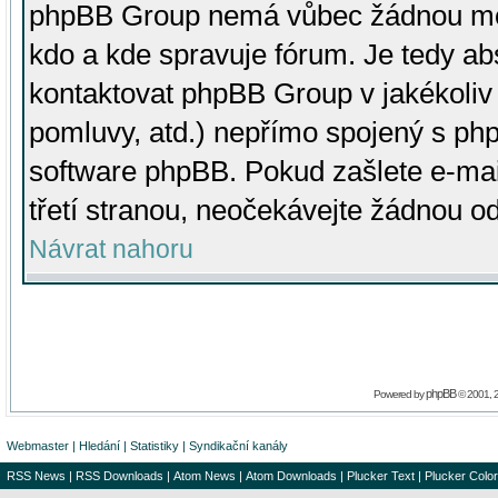
phpBB Group nemá vůbec žádnou moc 
kdo a kde spravuje fórum. Je tedy a
kontaktovat phpBB Group v jakékoliv p
pomluvy, atd.) nepřímo spojený s p
software phpBB. Pokud zašlete e-mai
třetí stranou, neočekávejte žádnou o
Návrat nahoru
phpBB
Powered by
© 2001, 
Webmaster
|
Hledání
|
Statistiky
|
Syndikační kanály
RSS News
|
RSS Downloads
|
Atom News
|
Atom Downloads
|
Plucker Text
|
Plucker Color