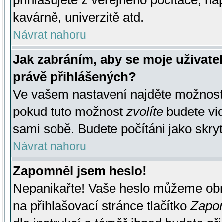
přihlašujete z veřejného počítače, na
kavárně, univerzitě atd.
Návrat nahoru
Jak zabráním, aby se moje uživate
právě přihlášených?
Ve vašem nastavení najděte možnos
pokud tuto možnost
zvolíte
budete vid
sami sobě. Budete počítáni jako skryt
Návrat nahoru
Zapomněl jsem heslo!
Nepanikařte! Vaše heslo můžeme obn
na přihlašovací stránce tlačítko
Zapom