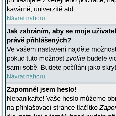
přihlašujete z veřejného počítače, na
kavárně, univerzitě atd.
Návrat nahoru
Jak zabráním, aby se moje uživate
právě přihlášených?
Ve vašem nastavení najděte možnos
pokud tuto možnost
zvolíte
budete vid
sami sobě. Budete počítáni jako skryt
Návrat nahoru
Zapomněl jsem heslo!
Nepanikařte! Vaše heslo můžeme obn
na přihlašovací stránce tlačítko
Zapom