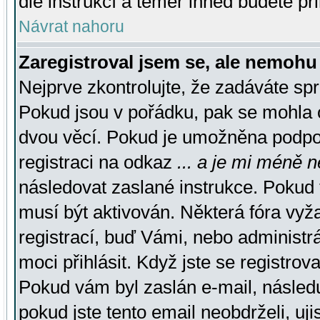
dle instrukcí a téměř ihned budete př
Návrat nahoru
Zaregistroval jsem se, ale nemohu 
Nejprve zkontrolujte, že zadáváte sp
Pokud jsou v pořádku, pak se mohla o
dvou věcí. Pokud je umožněna podpora
registraci na odkaz
... a je mi méně n
následovat zaslané instrukce. Pokud t
musí být aktivován. Některá fóra vyž
registrací, buď Vámi, nebo administr
moci přihlásit. Když jste se registrova
Pokud vám byl zaslán e-mail, násled
pokud jste tento email neobdrželi, uj