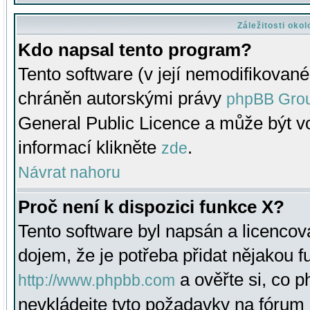
Záležitosti oko
Kdo napsal tento program?
Tento software (v její nemodifikované
chráněn autorskými právy
phpBB Gro
General Public Licence a může být vo
informací klikněte
.
zde
Návrat nahoru
Proč není k dispozici funkce X?
Tento software byl napsán a licenco
dojem, že je potřeba přidat nějakou f
a ověřte si, co 
http://www.phpbb.com
nevkládejte tyto požadavky na fóru