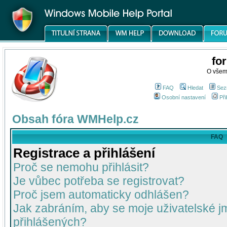
fo
O všem
FAQ
Hledat
Sez
Osobní nastavení
Při
Obsah fóra WMHelp.cz
FAQ
Registrace a přihlášení
Proč se nemohu přihlásit?
Je vůbec potřeba se registrovat?
Proč jsem automaticky odhlášen?
Jak zabráním, aby se moje uživatelské 
přihlášených?