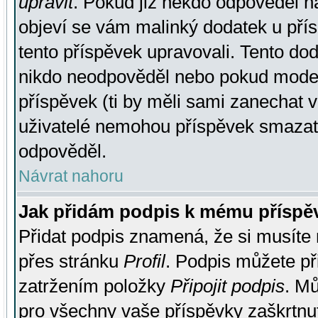
upravit
. Pokud již někdo odpověděl na
objeví se vám malinký dodatek u přísp
tento příspěvek upravovali. Tento do
nikdo neodpověděl nebo pokud moderá
příspěvek (ti by měli sami zanechat v
uživatelé nemohou příspěvek smazat,
odpověděl.
Návrat nahoru
Jak přidám podpis k mému příspě
Přidat podpis znamená, že si musíte n
přes stránku
Profil
. Podpis můžete p
zatržením položky
Připojit podpis
. Mů
pro všechny vaše příspěvky zaškrtnut