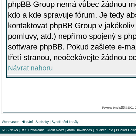
phpBB Group nemá vůbec žádnou moc 
kdo a kde spravuje fórum. Je tedy a
kontaktovat phpBB Group v jakékoliv p
pomluvy, atd.) nepřímo spojený s p
software phpBB. Pokud zašlete e-mai
třetí stranou, neočekávejte žádnou o
Návrat nahoru
phpBB
Powered by
© 2001, 
Webmaster
|
Hledání
|
Statistiky
|
Syndikační kanály
RSS News
|
RSS Downloads
|
Atom News
|
Atom Downloads
|
Plucker Text
|
Plucker Color