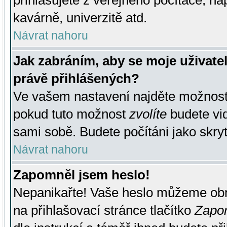
přihlašujete z veřejného počítače, na
kavárně, univerzitě atd.
Návrat nahoru
Jak zabráním, aby se moje uživate
právě přihlášených?
Ve vašem nastavení najděte možnos
pokud tuto možnost
zvolíte
budete vid
sami sobě. Budete počítáni jako skryt
Návrat nahoru
Zapomněl jsem heslo!
Nepanikařte! Vaše heslo můžeme obn
na přihlašovací stránce tlačítko
Zapom