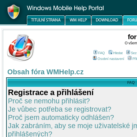
fo
O všem
FAQ
Hledat
Sez
Osobní nastavení
Při
Obsah fóra WMHelp.cz
FAQ
Registrace a přihlášení
Proč se nemohu přihlásit?
Je vůbec potřeba se registrovat?
Proč jsem automaticky odhlášen?
Jak zabráním, aby se moje uživatelské 
přihlášených?