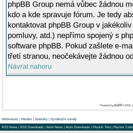
phpBB Group nemá vůbec žádnou moc 
kdo a kde spravuje fórum. Je tedy a
kontaktovat phpBB Group v jakékoliv p
pomluvy, atd.) nepřímo spojený s p
software phpBB. Pokud zašlete e-mai
třetí stranou, neočekávejte žádnou o
Návrat nahoru
phpBB
Powered by
© 2001, 
Webmaster
|
Hledání
|
Statistiky
|
Syndikační kanály
RSS News
|
RSS Downloads
|
Atom News
|
Atom Downloads
|
Plucker Text
|
Plucker Color