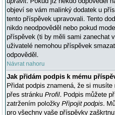
upravit
. Pokud již někdo odpověděl na
objeví se vám malinký dodatek u přísp
tento příspěvek upravovali. Tento do
nikdo neodpověděl nebo pokud moderá
příspěvek (ti by měli sami zanechat v
uživatelé nemohou příspěvek smazat,
odpověděl.
Návrat nahoru
Jak přidám podpis k mému příspě
Přidat podpis znamená, že si musíte n
přes stránku
Profil
. Podpis můžete p
zatržením položky
Připojit podpis
. Mů
pro všechny vaše příspěvky zaškrtnut