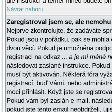
dle instrukcí a téměř ihned budete př
Návrat nahoru
Zaregistroval jsem se, ale nemohu 
Nejprve zkontrolujte, že zadáváte sp
Pokud jsou v pořádku, pak se mohla o
dvou věcí. Pokud je umožněna podpora
registraci na odkaz
... a je mi méně n
následovat zaslané instrukce. Pokud t
musí být aktivován. Některá fóra vyž
registrací, buď Vámi, nebo administr
moci přihlásit. Když jste se registrova
Pokud vám byl zaslán e-mail, násled
pokud jste tento email neobdrželi, uj