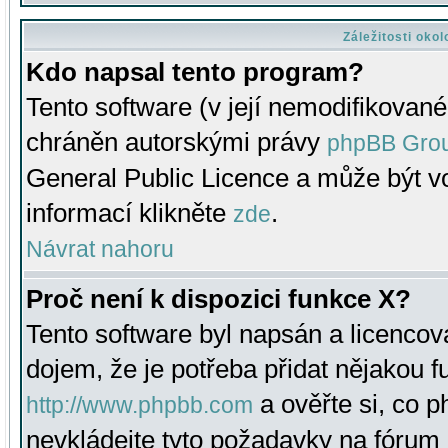
Záležitosti oko
Kdo napsal tento program?
Tento software (v její nemodifikované
chráněn autorskými právy
phpBB Gro
General Public Licence a může být vo
informací klikněte
.
zde
Návrat nahoru
Proč není k dispozici funkce X?
Tento software byl napsán a licenco
dojem, že je potřeba přidat nějakou f
a ověřte si, co 
http://www.phpbb.com
nevkládejte tyto požadavky na fóru