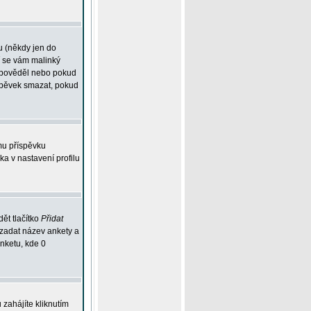
u (někdy jen do
í se vám malinký
odpověděl nebo pokud
íspěvek smazat, pokud
mu příspěvku
ka v nastavení profilu
ět tlačítko
Přidat
 zadat název ankety a
anketu, kde 0
zahájíte kliknutím