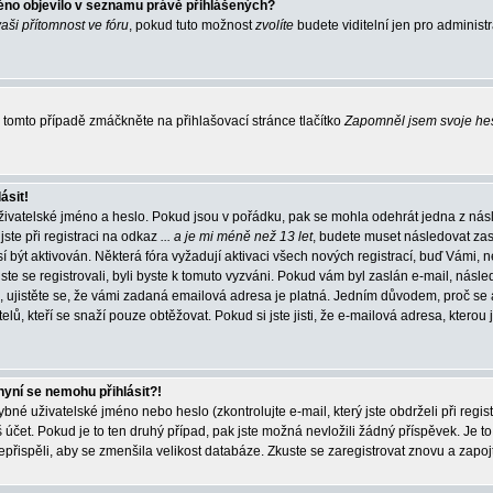
éno objevilo v seznamu právě přihlášených?
vaši přítomnost ve fóru
, pokud tuto možnost
zvolíte
budete viditelní jen pro administ
tomto případě zmáčkněte na přihlašovací stránce tlačítko
Zapomněl jsem svoje he
ásit!
živatelské jméno a heslo. Pokud jsou v pořádku, pak se mohla odehrát jedna z násl
ste při registraci na odkaz
... a je mi méně než 13 let
, budete muset následovat zas
í být aktivován. Některá fóra vyžadují aktivaci všech nových registrací, buď Vámi,
jste se registrovali, byli byste k tomuto vyzváni. Pokud vám byl zaslán e-mail, násle
, ujistěte se, že vámi zadaná emailová adresa je platná. Jedním důvodem, proč se 
elů, kteří se snaží pouze obtěžovat. Pokud si jste jisti, že e-mailová adresa, kterou j
nyní se nemohu přihlásit?!
né uživatelské jméno nebo heslo (zkontrolujte e-mail, který jste obdrželi při regis
čet. Pokud je to ten druhý případ, pak jste možná nevložili žádný příspěvek. Je to
nepřispěli, aby se zmenšila velikost databáze. Zkuste se zaregistrovat znovu a zapoj