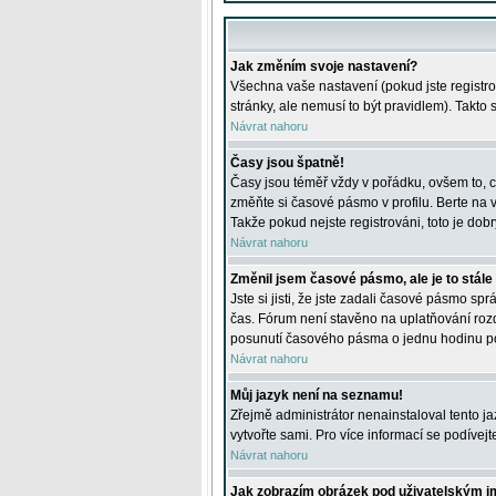
Jak změním svoje nastavení?
Všechna vaše nastavení (pokud jste registro
stránky, ale nemusí to být pravidlem). Takto
Návrat nahoru
Časy jsou špatně!
Časy jsou téměř vždy v pořádku, ovšem to, c
změňte si časové pásmo v profilu. Berte na
Takže pokud nejste registrováni, toto je dobr
Návrat nahoru
Změnil jsem časové pásmo, ale je to stále
Jste si jisti, že jste zadali časové pásmo sp
čas. Fórum není stavěno na uplatňování roz
posunutí časového pásma o jednu hodinu po 
Návrat nahoru
Můj jazyk není na seznamu!
Zřejmě administrátor nenainstaloval tento jaz
vytvořte sami. Pro více informací se podívej
Návrat nahoru
Jak zobrazím obrázek pod uživatelským 