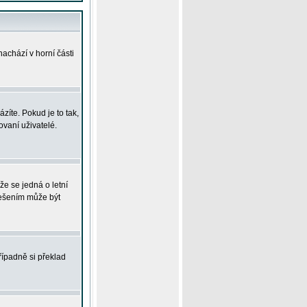
achází v horní části
íte. Pokud je to tak,
vaní uživatelé.
že se jedná o letní
Řešením může být
řípadně si překlad