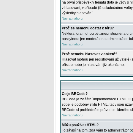
na první příspěvek v tématu (toto je vždy 
v hlasování, v případě již uskutečněné volb
výsledky hlasování.
Návrat nahoru
Proč se nemohu dostat k fóru?
Některá fóra mohou být znepřístupněna určitý
poskytnout jen moderátor a administrátor, tak
Návrat nahoru
Proč nemohu hlasovat v anketě?
Hlasovat mohou jen registrovaní uživatelé (
přístup nebo je hlasování již ukončeno.
Návrat nahoru
Co je BBCode?
BBCode je zvláštní implementace HTML. O je
sobě je podobný stylu HTML, tagy jsou uzavřen
BBCode si prohlédněte průvodce, kterého si
Návrat nahoru
Můžu používat HTML?
To závisí na tom, zda vám to administrátor po