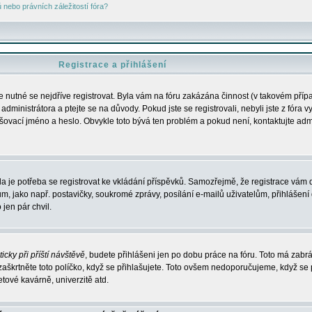
nebo právních záležitostí fóra?
Registrace a přihlášení
je nutné se nejdříve registrovat. Byla vám na fóru zakázána činnost (v takovém příp
dministrátora a ptejte se na důvody. Pokud jste se registrovali, nebyli jste z fóra v
lašovací jméno a heslo. Obvykle toto bývá ten problém a pokud není, kontaktujte ad
da je potřeba se registrovat ke vkládání příspěvků. Samozřejmě, že registrace vám d
ako např. postavičky, soukromé zprávy, posílání e-mailů uživatelům, přihlášení d
jen pár chvil.
icky při příští návštěvě
, budete přihlášeni jen po dobu práce na fóru. Toto má zabrá
 zaškrtněte toto políčko, když se přihlašujete. Toto ovšem nedoporučujeme, když se 
etové kavárně, univerzitě atd.