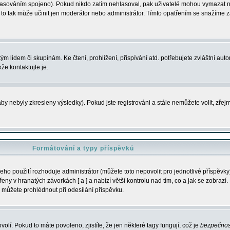
s hlasováním spojeno). Pokud nikdo zatím nehlasoval, pak uživatelé mohou vymazat
y to tak může učinit jen moderátor nebo administrátor. Tímto opatřením se snažíme z
m lidem či skupinám. Ke čtení, prohlížení, přispívání atd. potřebujete zvláštní auto
že kontaktujte je.
aby nebyly zkresleny výsledky). Pokud jste registrováni a stále nemůžete volit, zř
Formátování a typy příspěvků
ho použití rozhoduje administrátor (můžete toto nepovolit pro jednotlivé příspěv
y v hranatých závorkách [ a ] a nabízí větší kontrolu nad tím, co a jak se zobrazí. 
 můžete prohlédnout při odesílání příspěvku.
volí. Pokud to máte povoleno, zjistíte, že jen některé tagy fungují, což je
bezpečnos