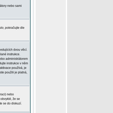
rátory nebo sami
slo
, pokračujte dle
edujících dvou věcí.
lané instrukce.
 nebo administrátorem
dujte instrukce v něm
aktivace používá, je
ste použili je platná,
traci) nebo
 obvyklé, že se
te se do diskuzí.