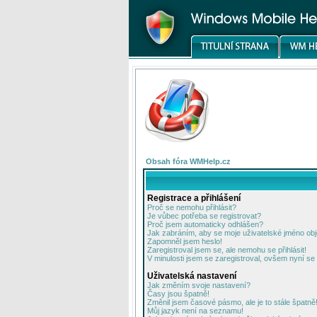
Obsah fóra WMHelp.cz
Registrace a přihlášení
Proč se nemohu přihlásit?
Je vůbec potřeba se registrovat?
Proč jsem automaticky odhlášen?
Jak zabráním, aby se moje uživatelské jméno ob
Zapomněl jsem heslo!
Zaregistroval jsem se, ale nemohu se přihlásit!
V minulosti jsem se zaregistroval, ovšem nyní se 
Uživatelská nastavení
Jak změním svoje nastavení?
Časy jsou špatně!
Změnil jsem časové pásmo, ale je to stále špatně
Můj jazyk není na seznamu!