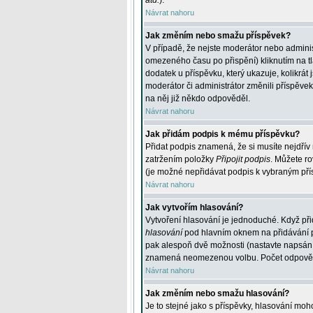
atd.
).
Návrat nahoru
Jak změním nebo smažu příspěvek?
V případě, že nejste moderátor nebo adminis
omezeného času po přispění) kliknutím na t
dodatek u příspěvku, který ukazuje, kolikrá
moderátor či administrátor změnili příspěve
na něj již někdo odpověděl.
Návrat nahoru
Jak přidám podpis k mému příspěvku?
Přidat podpis znamená, že si musíte nejdřív 
zatržením položky
Připojit podpis
. Můžete ro
(je možné nepřidávat podpis k vybraným pří
Návrat nahoru
Jak vytvořím hlasování?
Vytvoření hlasování je jednoduché. Když při
hlasování
pod hlavním oknem na přidávání př
pak alespoň dvě možnosti (nastavte napsán
znamená neomezenou volbu. Počet odpovědí, 
Návrat nahoru
Jak změním nebo smažu hlasování?
Je to stejné jako s příspěvky, hlasování m