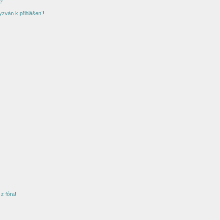
?
yzván k přihlášení!
z fóra!