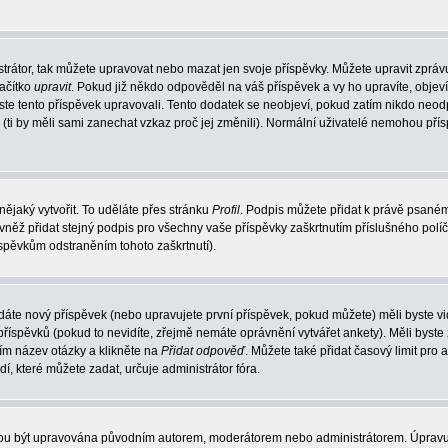
trátor, tak můžete upravovat nebo mazat jen svoje příspěvky. Můžete upravit zpráv
lačítko
upravit
. Pokud již někdo odpověděl na váš příspěvek a vy ho upravíte, objev
t jste tento příspěvek upravovali. Tento dodatek se neobjeví, pokud zatím nikdo ne
k (ti by měli sami zanechat vzkaz proč jej změnili). Normální uživatelé nemohou př
nějaký vytvořit. To uděláte přes stránku
Profil
. Podpis můžete přidat k právě psané
vněž přidat stejný podpis pro všechny vaše příspěvky zaškrtnutím příslušného políč
spěvkům odstraněním tohoto zaškrtnutí).
dáte nový příspěvek (nebo upravujete první příspěvek, pokud můžete) měli byste vid
íspěvků (pokud to nevidíte, zřejmě nemáte oprávnění vytvářet ankety). Měli byste
ím název otázky a klikněte na
Přidat odpověď
. Můžete také přidat časový limit pro 
které můžete zadat, určuje administrátor fóra.
ohou být upravována původním autorem, moderátorem nebo administrátorem. Úpravu 