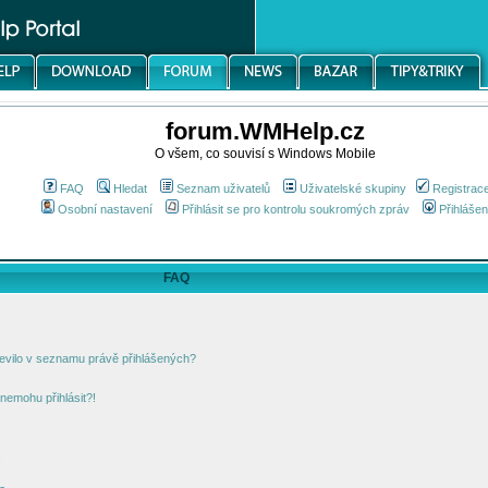
forum.WMHelp.cz
O všem, co souvisí s Windows Mobile
FAQ
Hledat
Seznam uživatelů
Uživatelské skupiny
Registrac
Osobní nastavení
Přihlásit se pro kontrolu soukromých zpráv
Přihlášen
FAQ
jevilo v seznamu právě přihlášených?
nemohu přihlásit?!
!