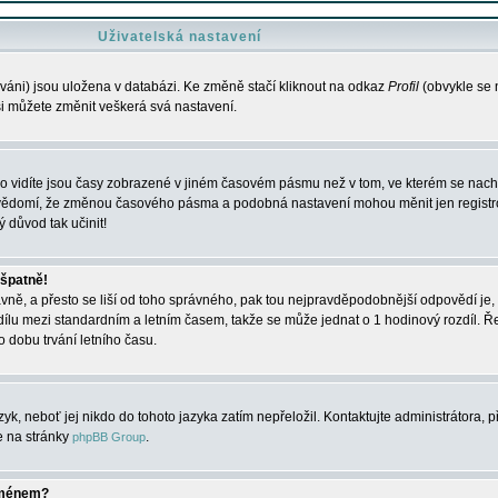
Uživatelská nastavení
váni) jsou uložena v databázi. Ke změně stačí kliknout na odkaz
Profil
(obvykle se n
 si můžete změnit veškerá svá nastavení.
o vidíte jsou časy zobrazené v jiném časovém pásmu než v tom, ve kterém se nacház
 vědomí, že změnou časového pásma a podobná nastavení mohou měnit jen registro
ý důvod tak učinit!
 špatně!
rávně, a přesto se liší od toho správného, pak tou nejpravděpodobnější odpovědí je, 
dílu mezi standardním a letním časem, takže se může jednat o 1 hodinový rozdíl. 
dobu trvání letního času.
yk, neboť jej nikdo do tohoto jazyka zatím nepřeložil. Kontaktujte administrátora, p
te na stránky
.
phpBB Group
jménem?