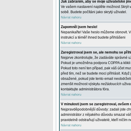
Jak zabráním, aby se moje uživatelské jm
Ve vašem nastavení najděte možnost
Skrýt 
sobě. Budete počítáni jako skrytý uživatel.
Návrat nahoru
Zapomněl jsem heslo!
Nepanikařte! Vaše heslo můžeme obnovit. V 
instrukcí a téměř ihned budete přihlášeni
Návrat nahoru
Zaregistroval jsem se, ale nemohu se přihl
Nejprve zkontrolujte, že zadáváte správné u
Pokud je umožněna podpora COPPA a klikli j
Pokud toto není ten případ, pak váš účet mus
před tím, než se budete moci přihlásit. Když 
obsažené, pokud jste tento email neobdrželi
zmenšit možnost výskytu
nežádoucích
uživat
kontaktujte administrátora fóra.
Návrat nahoru
V minulosti jsem se zaregistroval, ovšem 
Nejpravděpodobnější důvody: zadali jste chyb
administrátor z nějakého důvodu smazal váš ú
pravidelně odstraňují uživatelé, kteří ničím 
Návrat nahoru