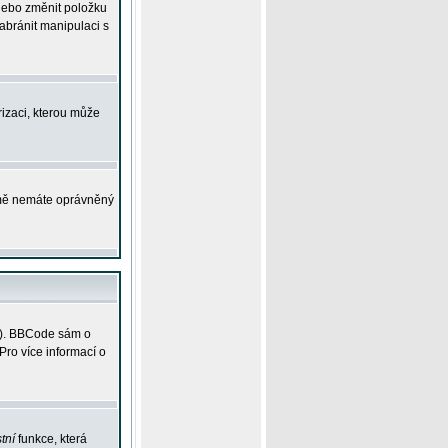
 nebo změnit položku
abránit manipulaci s
rizaci, kterou může
ejmě nemáte oprávněný
ky). BBCode sám o
Pro více informací o
tní
funkce, která