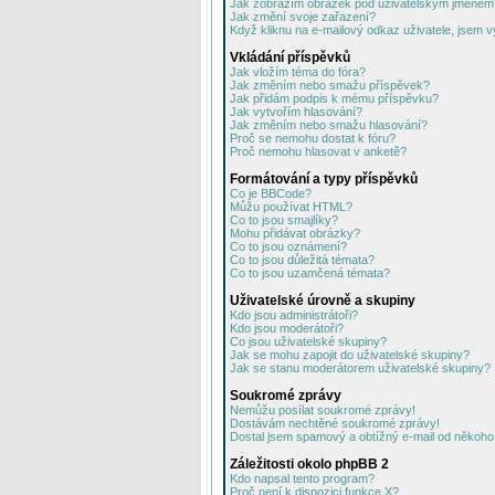
Jak zobrazím obrázek pod uživatelským jménem
Jak změní svoje zařazení?
Když kliknu na e-mailový odkaz uživatele, jsem v
Vkládání příspěvků
Jak vložím téma do fóra?
Jak změním nebo smažu příspěvek?
Jak přidám podpis k mému příspěvku?
Jak vytvořím hlasování?
Jak změním nebo smažu hlasování?
Proč se nemohu dostat k fóru?
Proč nemohu hlasovat v anketě?
Formátování a typy příspěvků
Co je BBCode?
Můžu používat HTML?
Co to jsou smajlíky?
Mohu přidávat obrázky?
Co to jsou oznámení?
Co to jsou důležitá témata?
Co to jsou uzamčená témata?
Uživatelské úrovně a skupiny
Kdo jsou administrátoři?
Kdo jsou moderátoři?
Co jsou uživatelské skupiny?
Jak se mohu zapojit do uživatelské skupiny?
Jak se stanu moderátorem uživatelské skupiny?
Soukromé zprávy
Nemůžu posílat soukromé zprávy!
Dostávám nechtěné soukromé zprávy!
Dostal jsem spamový a obtížný e-mail od někoho 
Záležitosti okolo phpBB 2
Kdo napsal tento program?
Proč není k dispozici funkce X?