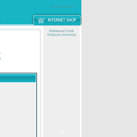
windowsmobile.cz
Reklama
/
Ceník
Vstup pro inzerenty
e
í