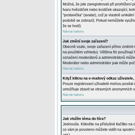
Možná, že jste zaregistrovali při prohlížení
tvaru hvězdiček nebo kostiček ukazující, kol
"postavička" (avatar), což je vlastně unikátn
podobě se zobrazí). Pokud nemůžete využívat 
že se hodí).
Návrat nahoru
Jak změní svoje zařazení?
Obecně vzato, svoje zařazení přímo změnit 
na použitém vzhledu). Většina fór používají h
označení moderátorů a administrátorů může m
Moderátor nebo administrátor pak může počet
Návrat nahoru
Když kliknu na e-mailový odkaz uživatele,
Pouze registrovaní uživatelé mohou posílat e
umožňuje zbavit se otravných anonymních vzk
Návrat nahoru
Jak vložím téma do fóra?
Jednouše. Klikněte na příslušné tlačítko na
co vám je povoleno můžete vidět na spodní 