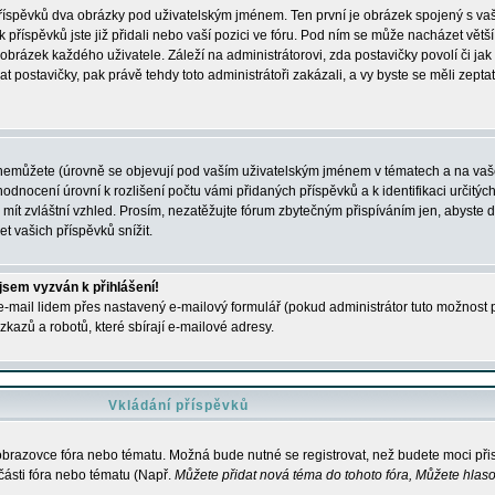
 příspěvků dva obrázky pod uživatelským jménem. Ten první je obrázek spojený s vaš
ik příspěvků jste již přidali nebo vaší pozici ve fóru. Pod ním se může nacházet vět
í obrázek každého uživatele. Záleží na administrátorovi, zda postavičky povolí či jak 
postavičky, pak právě tehdy toto administrátoři zakázali, a vy byste se měli zepta
nemůžete (úrovně se objevují pod vaším uživatelským jménem v tématech a na vaše
odnocení úrovní k rozlišení počtu vámi přidaných příspěvků a k identifikaci určitých
ít zvláštní vzhled. Prosím, nezatěžujte fórum zbytečným přispíváním jen, abyste d
 vašich příspěvků snížit.
 jsem vyzván k přihlášení!
-mail lidem přes nastavený e-mailový formulář (pokud administrátor tuto možnost po
azů a robotů, které sbírají e-mailové adresy.
Vkládání příspěvků
 obrazovce fóra nebo tématu. Možná bude nutné se registrovat, než budete moci přis
části fóra nebo tématu (Např.
Můžete přidat nová téma do tohoto fóra, Můžete hlasov