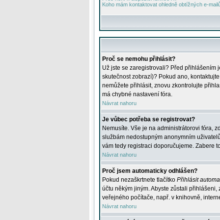
Koho mám kontaktovat ohledně obtížných e-mailů 
Proč se nemohu přihlásit?
Už jste se zaregistrovali? Před přihlášením 
skutečnost zobrazí)? Pokud ano, kontaktujte a
nemůžete přihlásit, znovu zkontrolujte přih
má chybné nastavení fóra.
Návrat nahoru
Je vůbec potřeba se registrovat?
Nemusíte. Vše je na administrátorovi fóra, z
službám nedostupným anonymním uživatelům, j
vám tedy registraci doporučujeme. Zabere to 
Návrat nahoru
Proč jsem automaticky odhlášen?
Pokud nezaškrtnete tlačítko
Přihlásit automat
účtu někým jiným. Abyste zůstali přihlášeni,
veřejného počítače, např. v knihovně, intern
Návrat nahoru