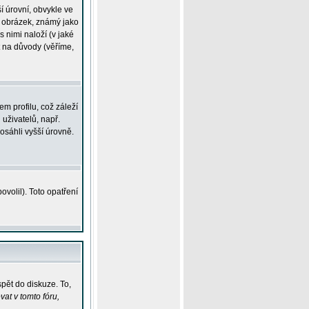
í úrovní, obvykle ve
ší obrázek, známý jako
s nimi naloží (v jaké
t na důvody (věříme,
m profilu, což záleží
 uživatelů, např.
osáhli vyšší úrovně.
volil). Toto opatření
pět do diskuze. To,
at v tomto fóru,