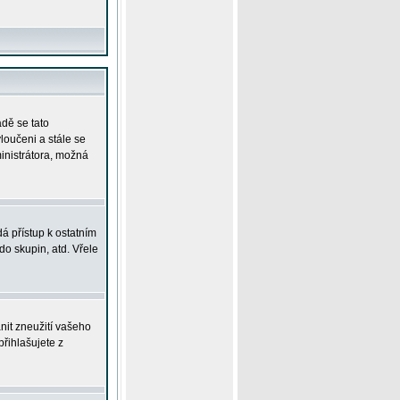
adě se tato
yloučeni a stále se
ministrátora, možná
á přístup k ostatním
o skupin, atd. Vřele
nit zneužití vašeho
přihlašujete z