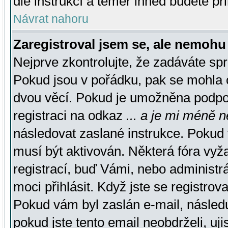
dle instrukcí a téměř ihned budete př
Návrat nahoru
Zaregistroval jsem se, ale nemohu 
Nejprve zkontrolujte, že zadáváte sp
Pokud jsou v pořádku, pak se mohla o
dvou věcí. Pokud je umožněna podpora
registraci na odkaz
... a je mi méně n
následovat zaslané instrukce. Pokud t
musí být aktivován. Některá fóra vyž
registrací, buď Vámi, nebo administr
moci přihlásit. Když jste se registrova
Pokud vám byl zaslán e-mail, násled
pokud jste tento email neobdrželi, uj