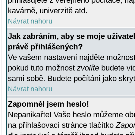
přihlašujete z veřejného počítače, na
kavárně, univerzitě atd.
Návrat nahoru
Jak zabráním, aby se moje uživate
právě přihlášených?
Ve vašem nastavení najděte možnos
pokud tuto možnost
zvolíte
budete vid
sami sobě. Budete počítáni jako skryt
Návrat nahoru
Zapomněl jsem heslo!
Nepanikařte! Vaše heslo můžeme obn
na přihlašovací stránce tlačítko
Zapom