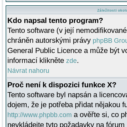
Záležitosti oko
Kdo napsal tento program?
Tento software (v její nemodifikované
chráněn autorskými právy
phpBB Gro
General Public Licence a může být vo
informací klikněte
.
zde
Návrat nahoru
Proč není k dispozici funkce X?
Tento software byl napsán a licenco
dojem, že je potřeba přidat nějakou f
a ověřte si, co 
http://www.phpbb.com
nevkládejte tyto požadavky na fóru