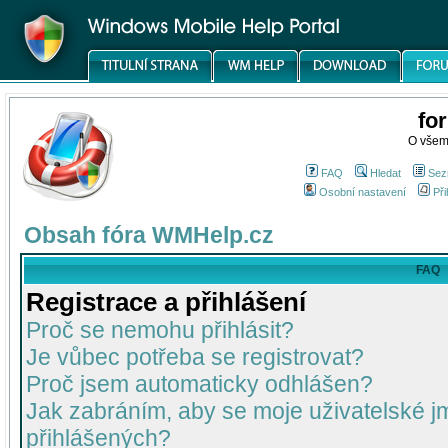
fo
O všem
FAQ
Hledat
Sez
Osobní nastavení
Při
Obsah fóra WMHelp.cz
FAQ
Registrace a přihlášení
Proč se nemohu přihlásit?
Je vůbec potřeba se registrovat?
Proč jsem automaticky odhlášen?
Jak zabráním, aby se moje uživatelské 
přihlášených?