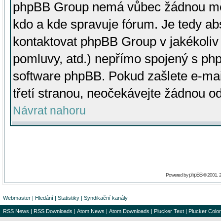
phpBB Group nemá vůbec žádnou moc 
kdo a kde spravuje fórum. Je tedy a
kontaktovat phpBB Group v jakékoliv p
pomluvy, atd.) nepřímo spojený s p
software phpBB. Pokud zašlete e-mai
třetí stranou, neočekávejte žádnou o
Návrat nahoru
phpBB
Powered by
© 2001, 
Webmaster
|
Hledání
|
Statistiky
|
Syndikační kanály
RSS News
|
RSS Downloads
|
Atom News
|
Atom Downloads
|
Plucker Text
|
Plucker Color