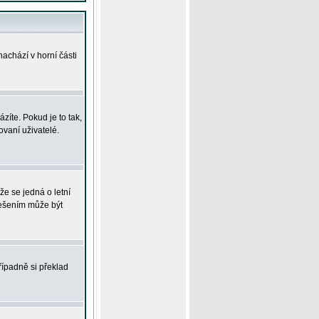
achází v horní části
íte. Pokud je to tak,
vaní uživatelé.
že se jedná o letní
Řešením může být
řípadně si překlad