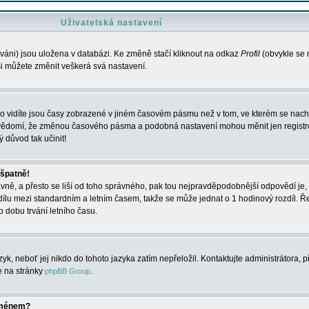
Uživatelská nastavení
váni) jsou uložena v databázi. Ke změně stačí kliknout na odkaz
Profil
(obvykle se n
 si můžete změnit veškerá svá nastavení.
o vidíte jsou časy zobrazené v jiném časovém pásmu než v tom, ve kterém se nacház
 vědomí, že změnou časového pásma a podobná nastavení mohou měnit jen registro
ý důvod tak učinit!
 špatně!
rávně, a přesto se liší od toho správného, pak tou nejpravděpodobnější odpovědí je, 
dílu mezi standardním a letním časem, takže se může jednat o 1 hodinový rozdíl. 
dobu trvání letního času.
yk, neboť jej nikdo do tohoto jazyka zatím nepřeložil. Kontaktujte administrátora, p
te na stránky
.
phpBB Group
jménem?