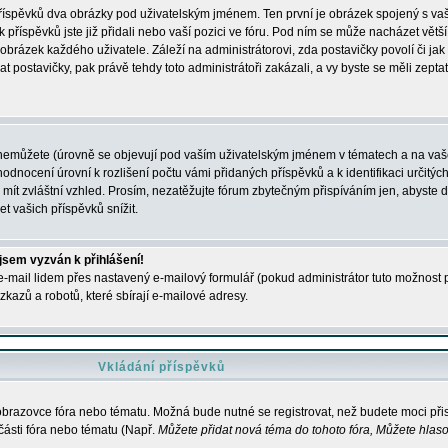
 příspěvků dva obrázky pod uživatelským jménem. Ten první je obrázek spojený s vaš
ik příspěvků jste již přidali nebo vaší pozici ve fóru. Pod ním se může nacházet vět
í obrázek každého uživatele. Záleží na administrátorovi, zda postavičky povolí či jak 
postavičky, pak právě tehdy toto administrátoři zakázali, a vy byste se měli zepta
nemůžete (úrovně se objevují pod vaším uživatelským jménem v tématech a na vaše
odnocení úrovní k rozlišení počtu vámi přidaných příspěvků a k identifikaci určitých
ít zvláštní vzhled. Prosím, nezatěžujte fórum zbytečným přispíváním jen, abyste d
 vašich příspěvků snížit.
 jsem vyzván k přihlášení!
-mail lidem přes nastavený e-mailový formulář (pokud administrátor tuto možnost po
azů a robotů, které sbírají e-mailové adresy.
Vkládání příspěvků
 obrazovce fóra nebo tématu. Možná bude nutné se registrovat, než budete moci přis
části fóra nebo tématu (Např.
Můžete přidat nová téma do tohoto fóra, Můžete hlasov