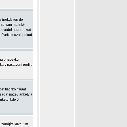
u (někdy jen do
í se vám malinký
odpověděl nebo pokud
íspěvek smazat, pokud
mu příspěvku
ka v nastavení profilu
ět tlačítko
Přidat
 zadat název ankety a
anketu, kde 0
zahájíte kliknutím