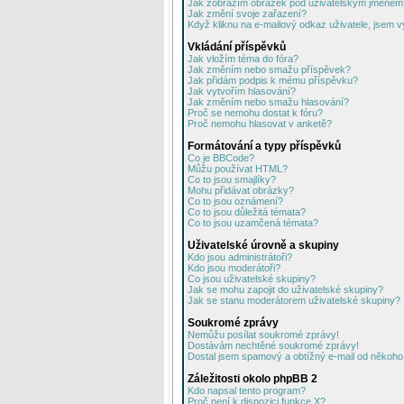
Jak zobrazím obrázek pod uživatelským jménem
Jak změní svoje zařazení?
Když kliknu na e-mailový odkaz uživatele, jsem v
Vkládání příspěvků
Jak vložím téma do fóra?
Jak změním nebo smažu příspěvek?
Jak přidám podpis k mému příspěvku?
Jak vytvořím hlasování?
Jak změním nebo smažu hlasování?
Proč se nemohu dostat k fóru?
Proč nemohu hlasovat v anketě?
Formátování a typy příspěvků
Co je BBCode?
Můžu používat HTML?
Co to jsou smajlíky?
Mohu přidávat obrázky?
Co to jsou oznámení?
Co to jsou důležitá témata?
Co to jsou uzamčená témata?
Uživatelské úrovně a skupiny
Kdo jsou administrátoři?
Kdo jsou moderátoři?
Co jsou uživatelské skupiny?
Jak se mohu zapojit do uživatelské skupiny?
Jak se stanu moderátorem uživatelské skupiny?
Soukromé zprávy
Nemůžu posílat soukromé zprávy!
Dostávám nechtěné soukromé zprávy!
Dostal jsem spamový a obtížný e-mail od někoho 
Záležitosti okolo phpBB 2
Kdo napsal tento program?
Proč není k dispozici funkce X?