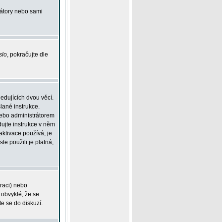
rátory nebo sami
slo
, pokračujte dle
edujících dvou věcí.
lané instrukce.
 nebo administrátorem
dujte instrukce v něm
aktivace používá, je
ste použili je platná,
traci) nebo
 obvyklé, že se
te se do diskuzí.