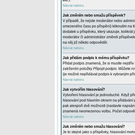
atd.
).
Návrat nahoru
Jak změním nebo smažu příspěvek?
V případě, že nejste moderátor nebo adminis
omezeného času po přispění) kliknutím na t
dodatek u příspěvku, který ukazuje, kolikrá
moderátor či administrátor změnili příspěve
na něj již někdo odpověděl.
Návrat nahoru
Jak přidám podpis k mému příspěvku?
Přidat podpis znamená, že si musíte nejdřív 
zatržením položky
Připojit podpis
. Můžete ro
(je možné nepřidávat podpis k vybraným pří
Návrat nahoru
Jak vytvořím hlasování?
Vytvoření hlasování je jednoduché. Když při
hlasování
pod hlavním oknem na přidávání př
pak alespoň dvě možnosti (nastavte napsán
znamená neomezenou volbu. Počet odpovědí, 
Návrat nahoru
Jak změním nebo smažu hlasování?
Je to stejné jako s příspěvky, hlasování m