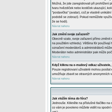
Možná, že jste zaregistrovali při prohlížení
tvaru hvězdiček nebo kostiček ukazující, kol
"postavička" (avatar), což je vlastně unikátn
podobě se zobrazí). Pokud nemůžete využívat 
že se hodí).
Návrat nahoru
Jak změní svoje zařazení?
Obecně vzato, svoje zařazení přímo změnit 
na použitém vzhledu). Většina fór používají h
označení moderátorů a administrátorů může m
Moderátor nebo administrátor pak může počet
Návrat nahoru
Když kliknu na e-mailový odkaz uživatele,
Pouze registrovaní uživatelé mohou posílat e
umožňuje zbavit se otravných anonymních vzk
Návrat nahoru
Jak vložím téma do fóra?
Jednouše. Klikněte na příslušné tlačítko na
co vám je povoleno můžete vidět na spodní 