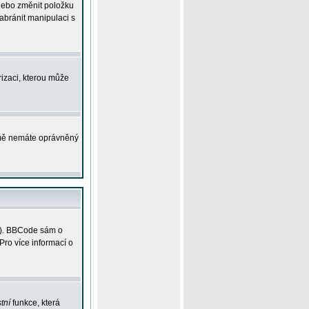
 nebo změnit položku
abránit manipulaci s
rizaci, kterou může
ejmě nemáte oprávněný
ky). BBCode sám o
Pro více informací o
tní
funkce, která