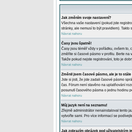
Jak změním svoje nastavení?
Všechna vaše nastavení (pokud jste registro
stránky, ale nemusí to být pravidlem). Takto
Návrat nahoru
Časy jsou špatně!
Časy jsou téměř vždy v pořádku, ovšem to, c
změňte si časové pásmo v profilu. Berte na
Takže pokud nejste registrováni, toto je dobr
Návrat nahoru
Změnil jsem časové pásmo, ale je to stále
Jste si jisti, že jste zadali časové pásmo sp
čas. Fórum není stavěno na uplatňování roz
posunutí časového pásma o jednu hodinu po 
Návrat nahoru
Můj jazyk není na seznamu!
Zřejmě administrátor nenainstaloval tento jaz
vytvořte sami. Pro více informací se podívej
Návrat nahoru
Jak zobrazím obrázek pod uživatelským 