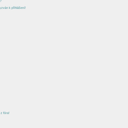
?
yzván k přihlášení!
z fóra!