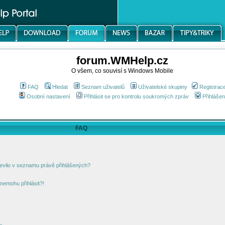
forum.WMHelp.cz
O všem, co souvisí s Windows Mobile
FAQ
Hledat
Seznam uživatelů
Uživatelské skupiny
Registrac
Osobní nastavení
Přihlásit se pro kontrolu soukromých zpráv
Přihlášen
FAQ
jevilo v seznamu právě přihlášených?
nemohu přihlásit?!
!