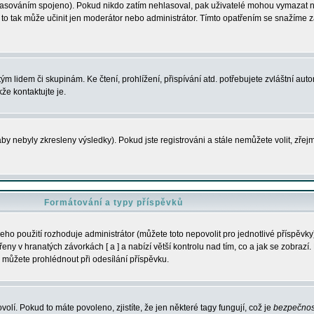
s hlasováním spojeno). Pokud nikdo zatím nehlasoval, pak uživatelé mohou vymazat
y to tak může učinit jen moderátor nebo administrátor. Tímto opatřením se snažíme z
m lidem či skupinám. Ke čtení, prohlížení, přispívání atd. potřebujete zvláštní auto
že kontaktujte je.
aby nebyly zkresleny výsledky). Pokud jste registrováni a stále nemůžete volit, zř
Formátování a typy příspěvků
ho použití rozhoduje administrátor (můžete toto nepovolit pro jednotlivé příspěv
y v hranatých závorkách [ a ] a nabízí větší kontrolu nad tím, co a jak se zobrazí. 
 můžete prohlédnout při odesílání příspěvku.
volí. Pokud to máte povoleno, zjistíte, že jen některé tagy fungují, což je
bezpečnos