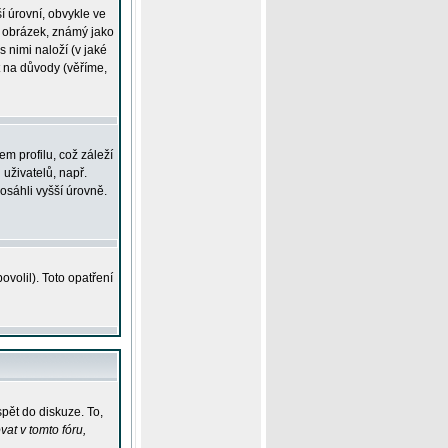
í úrovní, obvykle ve
ší obrázek, známý jako
s nimi naloží (v jaké
t na důvody (věříme,
m profilu, což záleží
 uživatelů, např.
osáhli vyšší úrovně.
volil). Toto opatření
pět do diskuze. To,
at v tomto fóru,