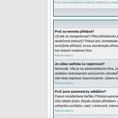
Koho mám kontaktovat ohledně obtížných e-mailů 
Proč se nemohu přihlásit?
Už jste se zaregistrovali? Před přihlášením 
skutečnost zobrazí)? Pokud ano, kontaktujte a
nemůžete přihlásit, znovu zkontrolujte přih
má chybné nastavení fóra.
Návrat nahoru
Je vůbec potřeba se registrovat?
Nemusíte. Vše je na administrátorovi fóra, z
službám nedostupným anonymním uživatelům, j
vám tedy registraci doporučujeme. Zabere to 
Návrat nahoru
Proč jsem automaticky odhlášen?
Pokud nezaškrtnete tlačítko
Přihlásit automat
účtu někým jiným. Abyste zůstali přihlášeni,
veřejného počítače, např. v knihovně, intern
Návrat nahoru