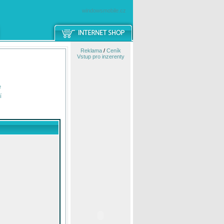
windowsmobile.cz
Reklama
/
Ceník
Vstup pro inzerenty
e
í