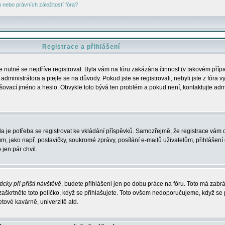
nebo právních záležitostí fóra?
Registrace a přihlášení
je nutné se nejdříve registrovat. Byla vám na fóru zakázána činnost (v takovém příp
dministrátora a ptejte se na důvody. Pokud jste se registrovali, nebyli jste z fóra v
lašovací jméno a heslo. Obvykle toto bývá ten problém a pokud není, kontaktujte ad
da je potřeba se registrovat ke vkládání příspěvků. Samozřejmě, že registrace vám d
ako např. postavičky, soukromé zprávy, posílání e-mailů uživatelům, přihlášení d
jen pár chvil.
icky při příští návštěvě
, budete přihlášeni jen po dobu práce na fóru. Toto má zabrá
 zaškrtněte toto políčko, když se přihlašujete. Toto ovšem nedoporučujeme, když se 
etové kavárně, univerzitě atd.