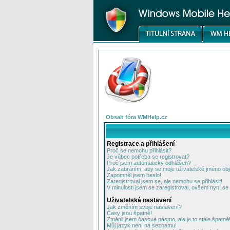
Obsah fóra WMHelp.cz
Registrace a přihlášení
Proč se nemohu přihlásit?
Je vůbec potřeba se registrovat?
Proč jsem automaticky odhlášen?
Jak zabráním, aby se moje uživatelské jméno ob
Zapomněl jsem heslo!
Zaregistroval jsem se, ale nemohu se přihlásit!
V minulosti jsem se zaregistroval, ovšem nyní se 
Uživatelská nastavení
Jak změním svoje nastavení?
Časy jsou špatně!
Změnil jsem časové pásmo, ale je to stále špatně
Můj jazyk není na seznamu!