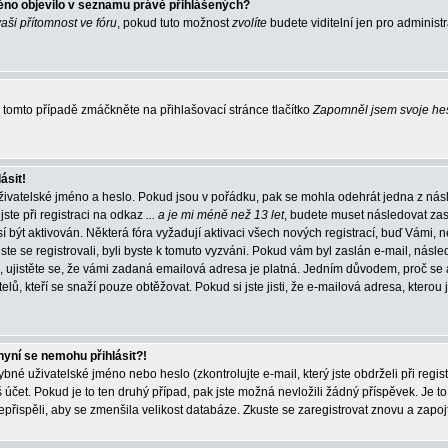
éno objevilo v seznamu právě přihlášených?
vaši přítomnost ve fóru
, pokud tuto možnost
zvolíte
budete viditelní jen pro administ
tomto případě zmáčkněte na přihlašovací stránce tlačítko
Zapomněl jsem svoje he
ásit!
živatelské jméno a heslo. Pokud jsou v pořádku, pak se mohla odehrát jedna z násl
ste při registraci na odkaz
... a je mi méně než 13 let
, budete muset následovat zas
í být aktivován. Některá fóra vyžadují aktivaci všech nových registrací, buď Vámi,
jste se registrovali, byli byste k tomuto vyzváni. Pokud vám byl zaslán e-mail, násle
, ujistěte se, že vámi zadaná emailová adresa je platná. Jedním důvodem, proč se 
elů, kteří se snaží pouze obtěžovat. Pokud si jste jisti, že e-mailová adresa, kterou j
nyní se nemohu přihlásit?!
né uživatelské jméno nebo heslo (zkontrolujte e-mail, který jste obdrželi při regis
čet. Pokud je to ten druhý případ, pak jste možná nevložili žádný příspěvek. Je to
nepřispěli, aby se zmenšila velikost databáze. Zkuste se zaregistrovat znovu a zapoj