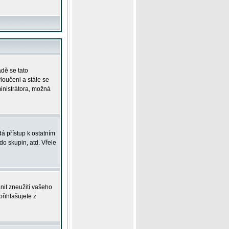
adě se tato
yloučeni a stále se
ministrátora, možná
á přístup k ostatním
o skupin, atd. Vřele
nit zneužití vašeho
přihlašujete z