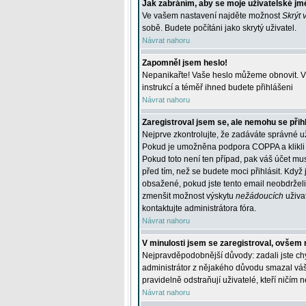
Jak zabráním, aby se moje uživatelské jm
Ve vašem nastavení najděte možnost
Skrýt 
sobě. Budete počítáni jako skrytý uživatel.
Návrat nahoru
Zapomněl jsem heslo!
Nepanikařte! Vaše heslo můžeme obnovit. V 
instrukcí a téměř ihned budete přihlášeni
Návrat nahoru
Zaregistroval jsem se, ale nemohu se přihl
Nejprve zkontrolujte, že zadáváte správné u
Pokud je umožněna podpora COPPA a klikli j
Pokud toto není ten případ, pak váš účet mus
před tím, než se budete moci přihlásit. Když 
obsažené, pokud jste tento email neobdrželi
zmenšit možnost výskytu
nežádoucích
uživat
kontaktujte administrátora fóra.
Návrat nahoru
V minulosti jsem se zaregistroval, ovšem 
Nejpravděpodobnější důvody: zadali jste chyb
administrátor z nějakého důvodu smazal váš ú
pravidelně odstraňují uživatelé, kteří ničím 
Návrat nahoru