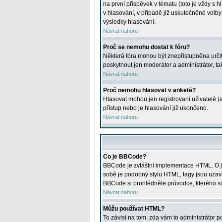
na první příspěvek v tématu (toto je vždy 
v hlasování, v případě již uskutečněné volb
výsledky hlasování.
Návrat nahoru
Proč se nemohu dostat k fóru?
Některá fóra mohou být znepřístupněna určitý
poskytnout jen moderátor a administrátor, tak
Návrat nahoru
Proč nemohu hlasovat v anketě?
Hlasovat mohou jen registrovaní uživatelé (
přístup nebo je hlasování již ukončeno.
Návrat nahoru
Co je BBCode?
BBCode je zvláštní implementace HTML. O je
sobě je podobný stylu HTML, tagy jsou uzavřen
BBCode si prohlédněte průvodce, kterého si
Návrat nahoru
Můžu používat HTML?
To závisí na tom, zda vám to administrátor po