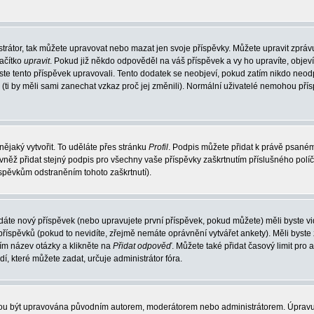
trátor, tak můžete upravovat nebo mazat jen svoje příspěvky. Můžete upravit zpráv
lačítko
upravit
. Pokud již někdo odpověděl na váš příspěvek a vy ho upravíte, objev
t jste tento příspěvek upravovali. Tento dodatek se neobjeví, pokud zatím nikdo ne
k (ti by měli sami zanechat vzkaz proč jej změnili). Normální uživatelé nemohou př
nějaký vytvořit. To uděláte přes stránku
Profil
. Podpis můžete přidat k právě psané
vněž přidat stejný podpis pro všechny vaše příspěvky zaškrtnutím příslušného políč
spěvkům odstraněním tohoto zaškrtnutí).
dáte nový příspěvek (nebo upravujete první příspěvek, pokud můžete) měli byste vid
íspěvků (pokud to nevidíte, zřejmě nemáte oprávnění vytvářet ankety). Měli byste
ím název otázky a klikněte na
Přidat odpověď
. Můžete také přidat časový limit pro 
které můžete zadat, určuje administrátor fóra.
ohou být upravována původním autorem, moderátorem nebo administrátorem. Úpravu 