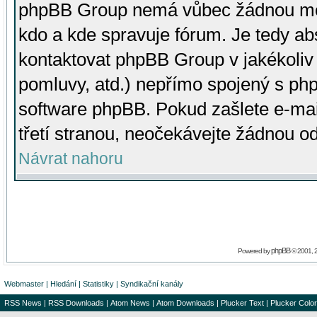
phpBB Group nemá vůbec žádnou moc 
kdo a kde spravuje fórum. Je tedy a
kontaktovat phpBB Group v jakékoliv p
pomluvy, atd.) nepřímo spojený s p
software phpBB. Pokud zašlete e-mai
třetí stranou, neočekávejte žádnou o
Návrat nahoru
phpBB
Powered by
© 2001, 
Webmaster
|
Hledání
|
Statistiky
|
Syndikační kanály
RSS News
|
RSS Downloads
|
Atom News
|
Atom Downloads
|
Plucker Text
|
Plucker Color