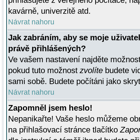
přihlašujete z veřejného počítače, na
kavárně, univerzitě atd.
Návrat nahoru
Jak zabráním, aby se moje uživate
právě přihlášených?
Ve vašem nastavení najděte možnos
pokud tuto možnost
zvolíte
budete vid
sami sobě. Budete počítáni jako skryt
Návrat nahoru
Zapomněl jsem heslo!
Nepanikařte! Vaše heslo můžeme obn
na přihlašovací stránce tlačítko
Zapom