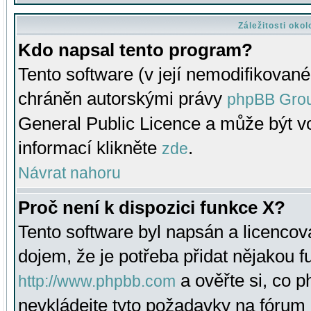
Záležitosti oko
Kdo napsal tento program?
Tento software (v její nemodifikované
chráněn autorskými právy
phpBB Gro
General Public Licence a může být vo
informací klikněte
.
zde
Návrat nahoru
Proč není k dispozici funkce X?
Tento software byl napsán a licenco
dojem, že je potřeba přidat nějakou f
a ověřte si, co 
http://www.phpbb.com
nevkládejte tyto požadavky na fóru