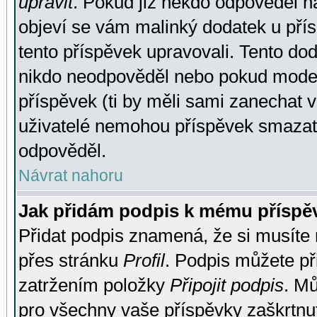
upravit
. Pokud již někdo odpověděl na
objeví se vám malinký dodatek u přísp
tento příspěvek upravovali. Tento do
nikdo neodpověděl nebo pokud moderá
příspěvek (ti by měli sami zanechat v
uživatelé nemohou příspěvek smazat,
odpověděl.
Návrat nahoru
Jak přidám podpis k mému příspě
Přidat podpis znamená, že si musíte n
přes stránku
Profil
. Podpis můžete p
zatržením položky
Připojit podpis
. Mů
pro všechny vaše příspěvky zaškrtnut