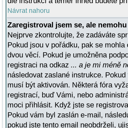
dle instrukcí a téměř ihned budete př
Návrat nahoru
Zaregistroval jsem se, ale nemohu 
Nejprve zkontrolujte, že zadáváte sp
Pokud jsou v pořádku, pak se mohla o
dvou věcí. Pokud je umožněna podpora
registraci na odkaz
... a je mi méně n
následovat zaslané instrukce. Pokud t
musí být aktivován. Některá fóra vyž
registrací, buď Vámi, nebo administr
moci přihlásit. Když jste se registrova
Pokud vám byl zaslán e-mail, násled
pokud jste tento email neobdrželi, uj