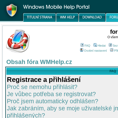
fo
O všem
FAQ
Hledat
Sez
Osobní nastavení
Při
Obsah fóra WMHelp.cz
FAQ
Registrace a přihlášení
Proč se nemohu přihlásit?
Je vůbec potřeba se registrovat?
Proč jsem automaticky odhlášen?
Jak zabráním, aby se moje uživatelské 
přihlášených?