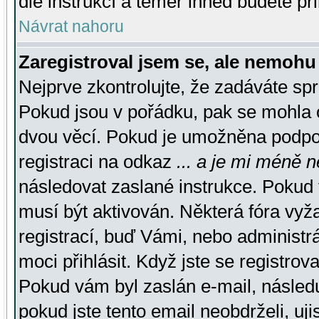
dle instrukcí a téměř ihned budete př
Návrat nahoru
Zaregistroval jsem se, ale nemohu 
Nejprve zkontrolujte, že zadáváte sp
Pokud jsou v pořádku, pak se mohla o
dvou věcí. Pokud je umožněna podpora
registraci na odkaz
... a je mi méně n
následovat zaslané instrukce. Pokud t
musí být aktivován. Některá fóra vyž
registrací, buď Vámi, nebo administr
moci přihlásit. Když jste se registrova
Pokud vám byl zaslán e-mail, násled
pokud jste tento email neobdrželi, uj