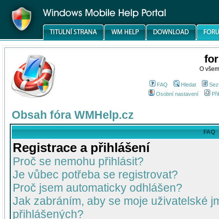
fo
O všem
FAQ
Hledat
Sez
Osobní nastavení
Při
Obsah fóra WMHelp.cz
FAQ
Registrace a přihlášení
Proč se nemohu přihlásit?
Je vůbec potřeba se registrovat?
Proč jsem automaticky odhlášen?
Jak zabráním, aby se moje uživatelské 
přihlášených?