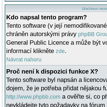
Záležitosti oko
Kdo napsal tento program?
Tento software (v její nemodifikované
chráněn autorskými právy
phpBB Gro
General Public Licence a může být vo
informací klikněte
.
zde
Návrat nahoru
Proč není k dispozici funkce X?
Tento software byl napsán a licenco
dojem, že je potřeba přidat nějakou f
a ověřte si, co 
http://www.phpbb.com
nevkládejte tyto požadavky na fóru