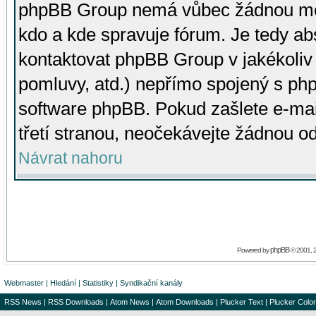
phpBB Group nemá vůbec žádnou moc 
kdo a kde spravuje fórum. Je tedy a
kontaktovat phpBB Group v jakékoliv p
pomluvy, atd.) nepřímo spojený s p
software phpBB. Pokud zašlete e-mai
třetí stranou, neočekávejte žádnou o
Návrat nahoru
phpBB
Powered by
© 2001, 
Webmaster
|
Hledání
|
Statistiky
|
Syndikační kanály
RSS News
|
RSS Downloads
|
Atom News
|
Atom Downloads
|
Plucker Text
|
Plucker Color