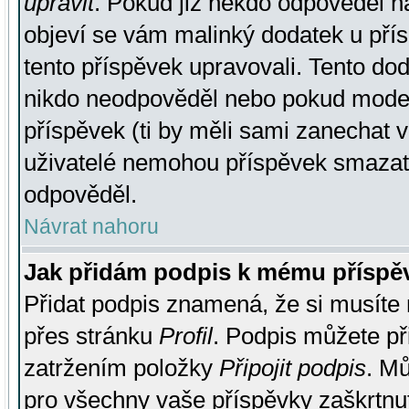
upravit
. Pokud již někdo odpověděl na
objeví se vám malinký dodatek u přísp
tento příspěvek upravovali. Tento do
nikdo neodpověděl nebo pokud moderá
příspěvek (ti by měli sami zanechat v
uživatelé nemohou příspěvek smazat,
odpověděl.
Návrat nahoru
Jak přidám podpis k mému příspě
Přidat podpis znamená, že si musíte n
přes stránku
Profil
. Podpis můžete p
zatržením položky
Připojit podpis
. Mů
pro všechny vaše příspěvky zaškrtnut