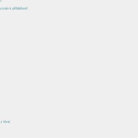
?
yzván k přihlášení!
z fóra!