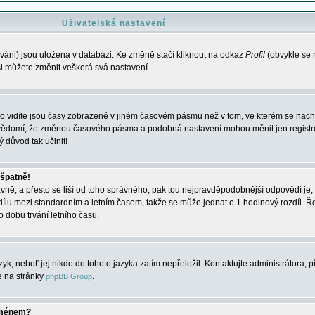
Uživatelská nastavení
váni) jsou uložena v databázi. Ke změně stačí kliknout na odkaz
Profil
(obvykle se n
 si můžete změnit veškerá svá nastavení.
o vidíte jsou časy zobrazené v jiném časovém pásmu než v tom, ve kterém se nacház
 vědomí, že změnou časového pásma a podobná nastavení mohou měnit jen registro
ý důvod tak učinit!
 špatně!
rávně, a přesto se liší od toho správného, pak tou nejpravděpodobnější odpovědí je, 
dílu mezi standardním a letním časem, takže se může jednat o 1 hodinový rozdíl. 
dobu trvání letního času.
yk, neboť jej nikdo do tohoto jazyka zatím nepřeložil. Kontaktujte administrátora, p
te na stránky
.
phpBB Group
jménem?