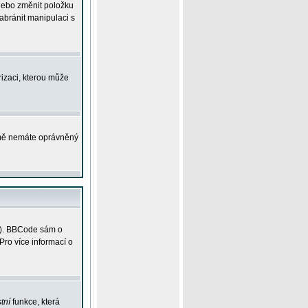
 nebo změnit položku
abránit manipulaci s
rizaci, kterou může
ejmě nemáte oprávněný
ky). BBCode sám o
Pro více informací o
tní
funkce, která