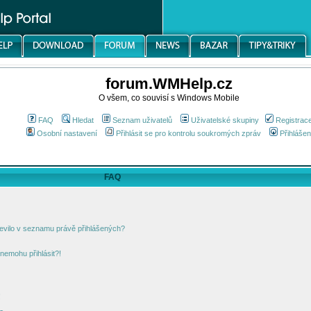
forum.WMHelp.cz
O všem, co souvisí s Windows Mobile
FAQ
Hledat
Seznam uživatelů
Uživatelské skupiny
Registrac
Osobní nastavení
Přihlásit se pro kontrolu soukromých zpráv
Přihlášen
FAQ
jevilo v seznamu právě přihlášených?
nemohu přihlásit?!
!