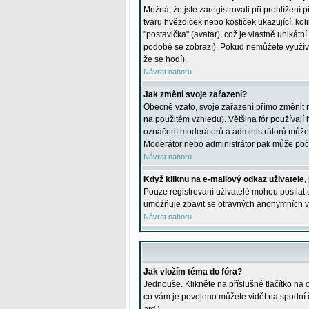
Možná, že jste zaregistrovali při prohlížení
tvaru hvězdiček nebo kostiček ukazující, kol
"postavička" (avatar), což je vlastně unikátn
podobě se zobrazí). Pokud nemůžete využívat 
že se hodí).
Návrat nahoru
Jak změní svoje zařazení?
Obecně vzato, svoje zařazení přímo změnit 
na použitém vzhledu). Většina fór používají h
označení moderátorů a administrátorů může m
Moderátor nebo administrátor pak může počet
Návrat nahoru
Když kliknu na e-mailový odkaz uživatele,
Pouze registrovaní uživatelé mohou posílat e
umožňuje zbavit se otravných anonymních vzk
Návrat nahoru
Jak vložím téma do fóra?
Jednouše. Klikněte na příslušné tlačítko na
co vám je povoleno můžete vidět na spodní 