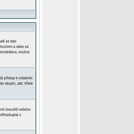
adě se tato
yloučeni a stále se
ministrátora, možná
á přístup k ostatním
o skupin, atd. Vřele
nit zneužití vašeho
přihlašujete z