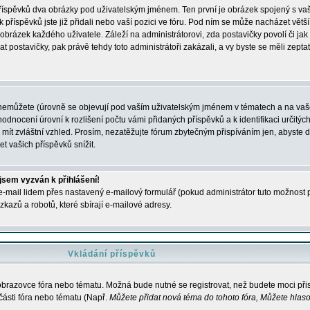
 příspěvků dva obrázky pod uživatelským jménem. Ten první je obrázek spojený s vaš
ik příspěvků jste již přidali nebo vaší pozici ve fóru. Pod ním se může nacházet vět
í obrázek každého uživatele. Záleží na administrátorovi, zda postavičky povolí či jak 
postavičky, pak právě tehdy toto administrátoři zakázali, a vy byste se měli zepta
nemůžete (úrovně se objevují pod vaším uživatelským jménem v tématech a na vaše
odnocení úrovní k rozlišení počtu vámi přidaných příspěvků a k identifikaci určitých
ít zvláštní vzhled. Prosím, nezatěžujte fórum zbytečným přispíváním jen, abyste d
 vašich příspěvků snížit.
 jsem vyzván k přihlášení!
-mail lidem přes nastavený e-mailový formulář (pokud administrátor tuto možnost po
azů a robotů, které sbírají e-mailové adresy.
Vkládání příspěvků
 obrazovce fóra nebo tématu. Možná bude nutné se registrovat, než budete moci přis
části fóra nebo tématu (Např.
Můžete přidat nová téma do tohoto fóra, Můžete hlasov