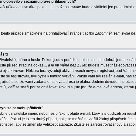
éno objevilo v seznamu právě přihlášených?
vaši přítomnost ve fóru
, pokud tuto možnost
zvolíte
budete viditelní jen pro administ
tomto případě zmáčkněte na přihlašovací stránce tlačítko
Zapomněl jsem svoje he
ásit!
živatelské jméno a heslo. Pokud jsou v pořádku, pak se mohla odehrát jedna z násl
ste při registraci na odkaz
... a je mi méně než 13 let
, budete muset následovat zas
í být aktivován. Některá fóra vyžadují aktivaci všech nových registrací, buď Vámi,
jste se registrovali, byli byste k tomuto vyzváni. Pokud vám byl zaslán e-mail, násle
, ujistěte se, že vámi zadaná emailová adresa je platná. Jedním důvodem, proč se 
elů, kteří se snaží pouze obtěžovat. Pokud si jste jisti, že e-mailová adresa, kterou j
nyní se nemohu přihlásit?!
né uživatelské jméno nebo heslo (zkontrolujte e-mail, který jste obdrželi při regis
čet. Pokud je to ten druhý případ, pak jste možná nevložili žádný příspěvek. Je to
nepřispěli, aby se zmenšila velikost databáze. Zkuste se zaregistrovat znovu a zapoj