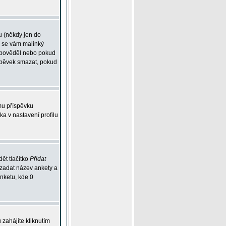
u (někdy jen do
í se vám malinký
odpověděl nebo pokud
íspěvek smazat, pokud
mu příspěvku
ka v nastavení profilu
ět tlačítko
Přidat
 zadat název ankety a
anketu, kde 0
zahájíte kliknutím