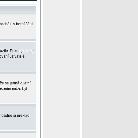
achází v horní části
íte. Pokud je to tak,
vaní uživatelé.
že se jedná o letní
Řešením může být
řípadně si překlad