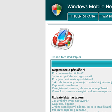
Obsah fóra WMHelp.cz
Registrace a přihlášení
Proč se nemohu přihlásit?
Je vůbec potřeba se registrovat?
Proč jsem automaticky odhlášen?
Jak zabráním, aby se moje uživatelské jméno ob
Zapomněl jsem heslo!
Zaregistroval jsem se, ale nemohu se přihlásit!
V minulosti jsem se zaregistroval, ovšem nyní se 
Uživatelská nastavení
Jak změním svoje nastavení?
Časy jsou špatně!
Změnil jsem časové pásmo, ale je to stále špatně
Můj jazyk není na seznamu!