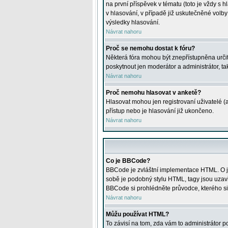
na první příspěvek v tématu (toto je vždy 
v hlasování, v případě již uskutečněné volb
výsledky hlasování.
Návrat nahoru
Proč se nemohu dostat k fóru?
Některá fóra mohou být znepřístupněna určitý
poskytnout jen moderátor a administrátor, tak
Návrat nahoru
Proč nemohu hlasovat v anketě?
Hlasovat mohou jen registrovaní uživatelé (
přístup nebo je hlasování již ukončeno.
Návrat nahoru
Co je BBCode?
BBCode je zvláštní implementace HTML. O je
sobě je podobný stylu HTML, tagy jsou uzavřen
BBCode si prohlédněte průvodce, kterého si
Návrat nahoru
Můžu používat HTML?
To závisí na tom, zda vám to administrátor po