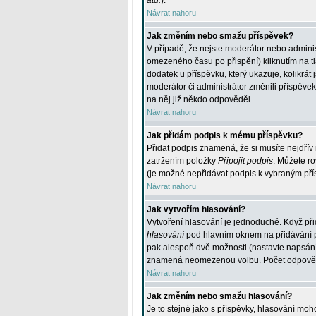
atd.
).
Návrat nahoru
Jak změním nebo smažu příspěvek?
V případě, že nejste moderátor nebo adminis
omezeného času po přispění) kliknutím na t
dodatek u příspěvku, který ukazuje, kolikrá
moderátor či administrátor změnili příspěve
na něj již někdo odpověděl.
Návrat nahoru
Jak přidám podpis k mému příspěvku?
Přidat podpis znamená, že si musíte nejdřív 
zatržením položky
Připojit podpis
. Můžete ro
(je možné nepřidávat podpis k vybraným pří
Návrat nahoru
Jak vytvořím hlasování?
Vytvoření hlasování je jednoduché. Když při
hlasování
pod hlavním oknem na přidávání př
pak alespoň dvě možnosti (nastavte napsán
znamená neomezenou volbu. Počet odpovědí, 
Návrat nahoru
Jak změním nebo smažu hlasování?
Je to stejné jako s příspěvky, hlasování m