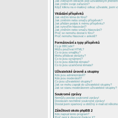
Jak zobrazím obrázek pod uživatelským jménem
Jak změní svoje zařazení?
Když kliknu na e-mailový odkaz uživatele, jsem v
Vkládání příspěvků
Jak vložím téma do fóra?
Jak změním nebo smažu příspěvek?
Jak přidám podpis k mému příspěvku?
Jak vytvořím hlasování?
Jak změním nebo smažu hlasování?
Proč se nemohu dostat k fóru?
Proč nemohu hlasovat v anketě?
Formátování a typy příspěvků
Co je BBCode?
Můžu používat HTML?
Co to jsou smajlíky?
Mohu přidávat obrázky?
Co to jsou oznámení?
Co to jsou důležitá témata?
Co to jsou uzamčená témata?
Uživatelské úrovně a skupiny
Kdo jsou administrátoři?
Kdo jsou moderátoři?
Co jsou uživatelské skupiny?
Jak se mohu zapojit do uživatelské skupiny?
Jak se stanu moderátorem uživatelské skupiny?
Soukromé zprávy
Nemůžu posílat soukromé zprávy!
Dostávám nechtěné soukromé zprávy!
Dostal jsem spamový a obtížný e-mail od někoho 
Záležitosti okolo phpBB 2
Kdo napsal tento program?
Proč není k dispozici funkce X?