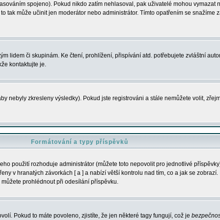
s hlasováním spojeno). Pokud nikdo zatím nehlasoval, pak uživatelé mohou vymazat
y to tak může učinit jen moderátor nebo administrátor. Tímto opatřením se snažíme z
m lidem či skupinám. Ke čtení, prohlížení, přispívání atd. potřebujete zvláštní auto
že kontaktujte je.
aby nebyly zkresleny výsledky). Pokud jste registrováni a stále nemůžete volit, zř
Formátování a typy příspěvků
ho použití rozhoduje administrátor (můžete toto nepovolit pro jednotlivé příspěv
y v hranatých závorkách [ a ] a nabízí větší kontrolu nad tím, co a jak se zobrazí. 
 můžete prohlédnout při odesílání příspěvku.
volí. Pokud to máte povoleno, zjistíte, že jen některé tagy fungují, což je
bezpečnos