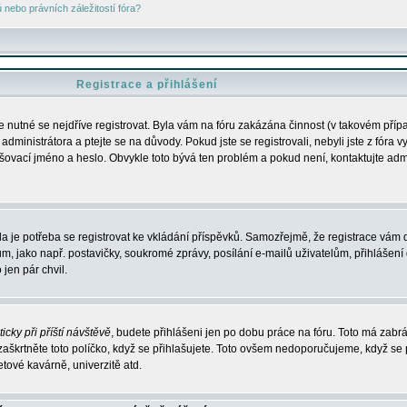
nebo právních záležitostí fóra?
Registrace a přihlášení
je nutné se nejdříve registrovat. Byla vám na fóru zakázána činnost (v takovém příp
dministrátora a ptejte se na důvody. Pokud jste se registrovali, nebyli jste z fóra v
lašovací jméno a heslo. Obvykle toto bývá ten problém a pokud není, kontaktujte ad
da je potřeba se registrovat ke vkládání příspěvků. Samozřejmě, že registrace vám d
ako např. postavičky, soukromé zprávy, posílání e-mailů uživatelům, přihlášení d
jen pár chvil.
icky při příští návštěvě
, budete přihlášeni jen po dobu práce na fóru. Toto má zabrá
 zaškrtněte toto políčko, když se přihlašujete. Toto ovšem nedoporučujeme, když se 
etové kavárně, univerzitě atd.