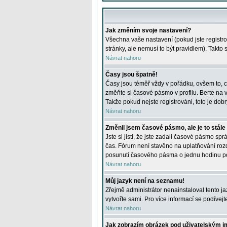
Jak změním svoje nastavení?
Všechna vaše nastavení (pokud jste registro
stránky, ale nemusí to být pravidlem). Takto
Návrat nahoru
Časy jsou špatně!
Časy jsou téměř vždy v pořádku, ovšem to, c
změňte si časové pásmo v profilu. Berte na
Takže pokud nejste registrováni, toto je dobr
Návrat nahoru
Změnil jsem časové pásmo, ale je to stále
Jste si jisti, že jste zadali časové pásmo sp
čas. Fórum není stavěno na uplatňování roz
posunutí časového pásma o jednu hodinu po 
Návrat nahoru
Můj jazyk není na seznamu!
Zřejmě administrátor nenainstaloval tento jaz
vytvořte sami. Pro více informací se podívej
Návrat nahoru
Jak zobrazím obrázek pod uživatelským 