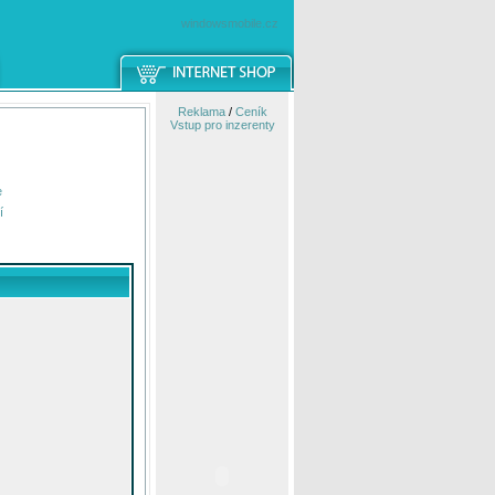
windowsmobile.cz
Reklama
/
Ceník
Vstup pro inzerenty
e
í