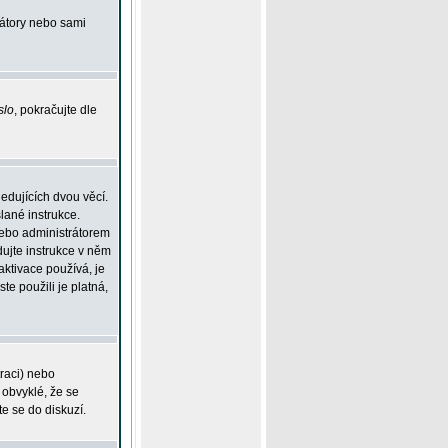
rátory nebo sami
slo
, pokračujte dle
edujících dvou věcí.
lané instrukce.
 nebo administrátorem
dujte instrukce v něm
aktivace používá, je
ste použili je platná,
traci) nebo
 obvyklé, že se
te se do diskuzí.