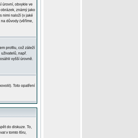
í úrovní, obvykle ve
ší obrázek, známý jako
s nimi naloží (v jaké
t na důvody (věříme,
m profilu, což záleží
 uživatelů, např.
osáhli vyšší úrovně.
volil). Toto opatření
pět do diskuze. To,
at v tomto fóru,