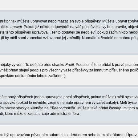
trátor, tak můžete upravovat nebo mazat jen svoje příspěvky. Můžete upravit zpráv
lačítko
upravit
. Pokud již někdo odpověděl na váš příspěvek a vy ho upravíte, objev
t jste tento příspěvek upravovali. Tento dodatek se neobjeví, pokud zatím nikdo ne
k (ti by měli sami zanechat vzkaz proč jej změnili). Normální uživatelé nemohou př
nějaký vytvořit. To uděláte přes stránku
Profil
. Podpis můžete přidat k právě psané
vněž přidat stejný podpis pro všechny vaše příspěvky zaškrtnutím příslušného políč
spěvkům odstraněním tohoto zaškrtnutí).
dáte nový příspěvek (nebo upravujete první příspěvek, pokud můžete) měli byste vid
íspěvků (pokud to nevidíte, zřejmě nemáte oprávnění vytvářet ankety). Měli byste
ím název otázky a klikněte na
Přidat odpověď
. Můžete také přidat časový limit pro 
které můžete zadat, určuje administrátor fóra.
ohou být upravována původním autorem, moderátorem nebo administrátorem. Úpravu 