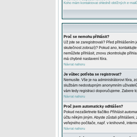
Koho mám kontaktovat ohledně obtížných e-mailů 
Proč se nemohu přihlásit?
Už jste se zaregistrovali? Před přihlášením 
skutečnost zobrazí)? Pokud ano, kontaktujte a
nemůžete přihlásit, znovu zkontrolujte přih
má chybné nastavení fóra.
Návrat nahoru
Je vůbec potřeba se registrovat?
Nemusíte. Vše je na administrátorovi fóra, z
službám nedostupným anonymním uživatelům, j
vám tedy registraci doporučujeme. Zabere to 
Návrat nahoru
Proč jsem automaticky odhlášen?
Pokud nezaškrtnete tlačítko
Přihlásit automat
účtu někým jiným. Abyste zůstali přihlášeni,
veřejného počítače, např. v knihovně, intern
Návrat nahoru