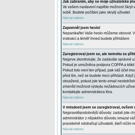
Jak zabráním, aby se moje uživatelské jm
Ve vašem nastavení najděte možnost
Skrýt 
sobě. Budete počítáni jako skrytý uživatel.
Návrat nahoru
Zapomněl jsem heslo!
Nepanikařte! Vaše heslo můžeme obnovit. V 
instrukcí a téměř ihned budete přihlášeni
Návrat nahoru
Zaregistroval jsem se, ale nemohu se přihl
Nejprve zkontrolujte, že zadáváte správné u
Pokud je umožněna podpora COPPA a klikli j
Pokud toto není ten případ, pak váš účet mus
před tím, než se budete moci přihlásit. Když 
obsažené, pokud jste tento email neobdrželi
zmenšit možnost výskytu
nežádoucích
uživat
kontaktujte administrátora fóra.
Návrat nahoru
V minulosti jsem se zaregistroval, ovšem 
Nejpravděpodobnější důvody: zadali jste chyb
administrátor z nějakého důvodu smazal váš ú
pravidelně odstraňují uživatelé, kteří ničím 
Návrat nahoru