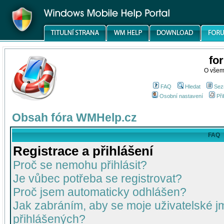
fo
O všem
FAQ
Hledat
Sez
Osobní nastavení
Při
Obsah fóra WMHelp.cz
FAQ
Registrace a přihlášení
Proč se nemohu přihlásit?
Je vůbec potřeba se registrovat?
Proč jsem automaticky odhlášen?
Jak zabráním, aby se moje uživatelské 
přihlášených?