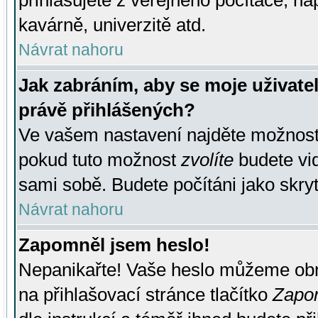
přihlašujete z veřejného počítače, na
kavárně, univerzitě atd.
Návrat nahoru
Jak zabráním, aby se moje uživate
právě přihlášených?
Ve vašem nastavení najděte možnos
pokud tuto možnost
zvolíte
budete vid
sami sobě. Budete počítáni jako skryt
Návrat nahoru
Zapomněl jsem heslo!
Nepanikařte! Vaše heslo můžeme obn
na přihlašovací stránce tlačítko
Zapom