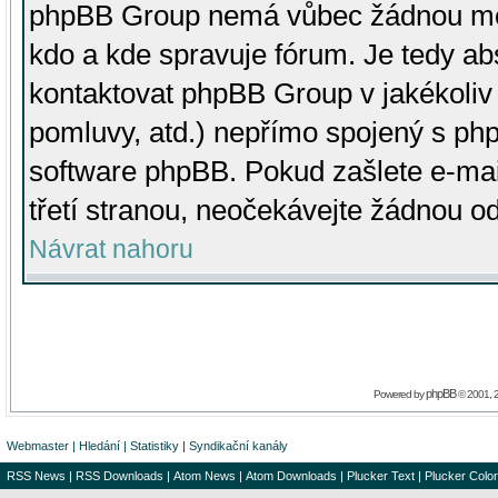
phpBB Group nemá vůbec žádnou moc 
kdo a kde spravuje fórum. Je tedy a
kontaktovat phpBB Group v jakékoliv p
pomluvy, atd.) nepřímo spojený s p
software phpBB. Pokud zašlete e-mai
třetí stranou, neočekávejte žádnou o
Návrat nahoru
phpBB
Powered by
© 2001, 
Webmaster
|
Hledání
|
Statistiky
|
Syndikační kanály
RSS News
|
RSS Downloads
|
Atom News
|
Atom Downloads
|
Plucker Text
|
Plucker Color