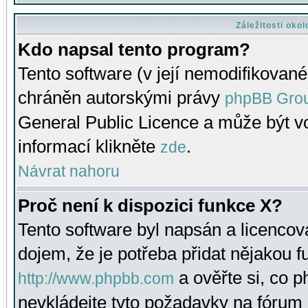
Záležitosti oko
Kdo napsal tento program?
Tento software (v její nemodifikované
chráněn autorskými právy
phpBB Gro
General Public Licence a může být vo
informací klikněte
.
zde
Návrat nahoru
Proč není k dispozici funkce X?
Tento software byl napsán a licenco
dojem, že je potřeba přidat nějakou f
a ověřte si, co 
http://www.phpbb.com
nevkládejte tyto požadavky na fóru