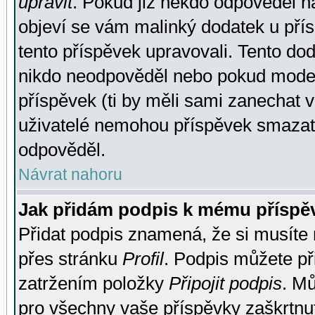
upravit
. Pokud již někdo odpověděl na
objeví se vám malinký dodatek u přísp
tento příspěvek upravovali. Tento do
nikdo neodpověděl nebo pokud moderá
příspěvek (ti by měli sami zanechat v
uživatelé nemohou příspěvek smazat,
odpověděl.
Návrat nahoru
Jak přidám podpis k mému příspě
Přidat podpis znamená, že si musíte n
přes stránku
Profil
. Podpis můžete p
zatržením položky
Připojit podpis
. Mů
pro všechny vaše příspěvky zaškrtnut