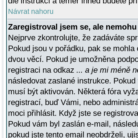
dle instrukcí a téměř ihned budete př
Návrat nahoru
Zaregistroval jsem se, ale nemohu 
Nejprve zkontrolujte, že zadáváte sp
Pokud jsou v pořádku, pak se mohla o
dvou věcí. Pokud je umožněna podpora
registraci na odkaz
... a je mi méně n
následovat zaslané instrukce. Pokud t
musí být aktivován. Některá fóra vyž
registrací, buď Vámi, nebo administr
moci přihlásit. Když jste se registrova
Pokud vám byl zaslán e-mail, násled
pokud jste tento email neobdrželi, uj