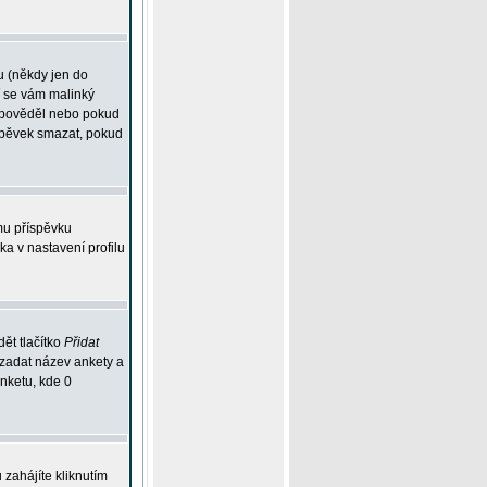
u (někdy jen do
í se vám malinký
odpověděl nebo pokud
íspěvek smazat, pokud
mu příspěvku
ka v nastavení profilu
ět tlačítko
Přidat
 zadat název ankety a
anketu, kde 0
zahájíte kliknutím