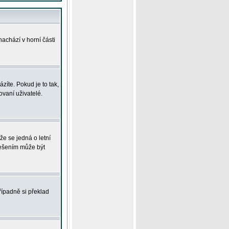
achází v horní části
íte. Pokud je to tak,
vaní uživatelé.
že se jedná o letní
Řešením může být
řípadně si překlad