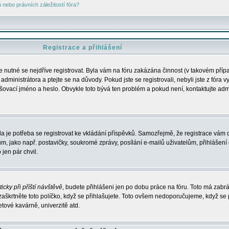
nebo právních záležitostí fóra?
Registrace a přihlášení
je nutné se nejdříve registrovat. Byla vám na fóru zakázána činnost (v takovém příp
dministrátora a ptejte se na důvody. Pokud jste se registrovali, nebyli jste z fóra v
lašovací jméno a heslo. Obvykle toto bývá ten problém a pokud není, kontaktujte ad
da je potřeba se registrovat ke vkládání příspěvků. Samozřejmě, že registrace vám d
ako např. postavičky, soukromé zprávy, posílání e-mailů uživatelům, přihlášení d
jen pár chvil.
icky při příští návštěvě
, budete přihlášeni jen po dobu práce na fóru. Toto má zabrá
 zaškrtněte toto políčko, když se přihlašujete. Toto ovšem nedoporučujeme, když se 
etové kavárně, univerzitě atd.