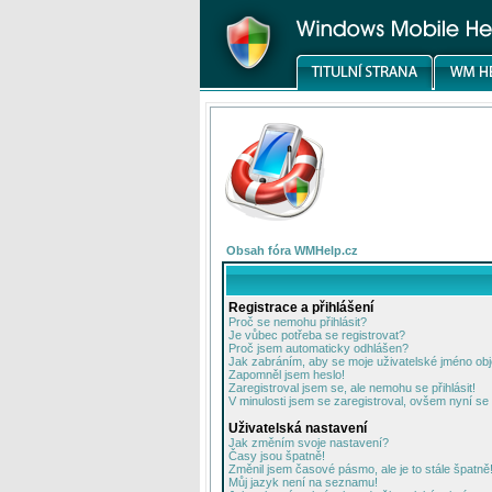
Obsah fóra WMHelp.cz
Registrace a přihlášení
Proč se nemohu přihlásit?
Je vůbec potřeba se registrovat?
Proč jsem automaticky odhlášen?
Jak zabráním, aby se moje uživatelské jméno ob
Zapomněl jsem heslo!
Zaregistroval jsem se, ale nemohu se přihlásit!
V minulosti jsem se zaregistroval, ovšem nyní se 
Uživatelská nastavení
Jak změním svoje nastavení?
Časy jsou špatně!
Změnil jsem časové pásmo, ale je to stále špatně
Můj jazyk není na seznamu!