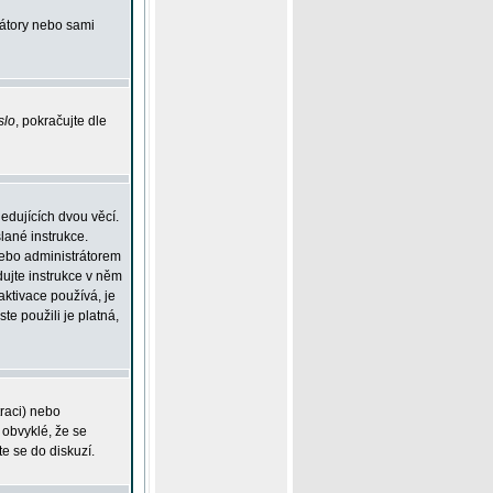
rátory nebo sami
slo
, pokračujte dle
edujících dvou věcí.
lané instrukce.
 nebo administrátorem
dujte instrukce v něm
aktivace používá, je
ste použili je platná,
traci) nebo
 obvyklé, že se
te se do diskuzí.