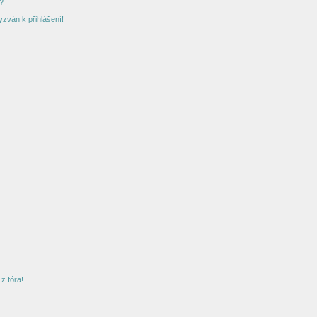
?
yzván k přihlášení!
z fóra!