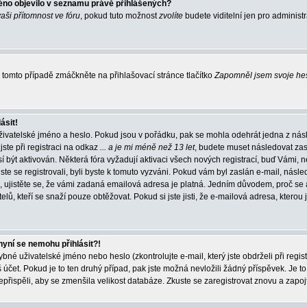
éno objevilo v seznamu právě přihlášených?
vaši přítomnost ve fóru
, pokud tuto možnost
zvolíte
budete viditelní jen pro administ
tomto případě zmáčkněte na přihlašovací stránce tlačítko
Zapomněl jsem svoje he
ásit!
živatelské jméno a heslo. Pokud jsou v pořádku, pak se mohla odehrát jedna z násl
ste při registraci na odkaz
... a je mi méně než 13 let
, budete muset následovat zas
í být aktivován. Některá fóra vyžadují aktivaci všech nových registrací, buď Vámi,
jste se registrovali, byli byste k tomuto vyzváni. Pokud vám byl zaslán e-mail, násle
, ujistěte se, že vámi zadaná emailová adresa je platná. Jedním důvodem, proč se 
elů, kteří se snaží pouze obtěžovat. Pokud si jste jisti, že e-mailová adresa, kterou j
nyní se nemohu přihlásit?!
né uživatelské jméno nebo heslo (zkontrolujte e-mail, který jste obdrželi při regis
čet. Pokud je to ten druhý případ, pak jste možná nevložili žádný příspěvek. Je to
nepřispěli, aby se zmenšila velikost databáze. Zkuste se zaregistrovat znovu a zapoj