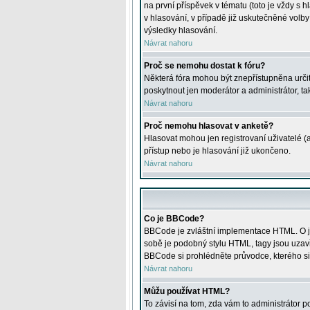
na první příspěvek v tématu (toto je vždy 
v hlasování, v případě již uskutečněné volb
výsledky hlasování.
Návrat nahoru
Proč se nemohu dostat k fóru?
Některá fóra mohou být znepřístupněna určitý
poskytnout jen moderátor a administrátor, tak
Návrat nahoru
Proč nemohu hlasovat v anketě?
Hlasovat mohou jen registrovaní uživatelé (
přístup nebo je hlasování již ukončeno.
Návrat nahoru
Co je BBCode?
BBCode je zvláštní implementace HTML. O je
sobě je podobný stylu HTML, tagy jsou uzavřen
BBCode si prohlédněte průvodce, kterého si
Návrat nahoru
Můžu používat HTML?
To závisí na tom, zda vám to administrátor po