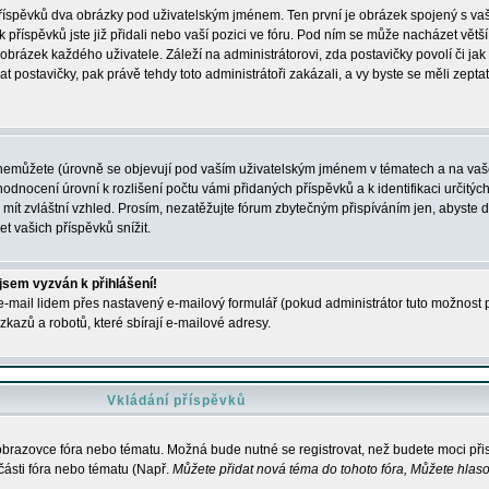
 příspěvků dva obrázky pod uživatelským jménem. Ten první je obrázek spojený s vaš
ik příspěvků jste již přidali nebo vaší pozici ve fóru. Pod ním se může nacházet vět
í obrázek každého uživatele. Záleží na administrátorovi, zda postavičky povolí či jak 
postavičky, pak právě tehdy toto administrátoři zakázali, a vy byste se měli zepta
nemůžete (úrovně se objevují pod vaším uživatelským jménem v tématech a na vaše
odnocení úrovní k rozlišení počtu vámi přidaných příspěvků a k identifikaci určitých
ít zvláštní vzhled. Prosím, nezatěžujte fórum zbytečným přispíváním jen, abyste d
 vašich příspěvků snížit.
 jsem vyzván k přihlášení!
-mail lidem přes nastavený e-mailový formulář (pokud administrátor tuto možnost po
azů a robotů, které sbírají e-mailové adresy.
Vkládání příspěvků
 obrazovce fóra nebo tématu. Možná bude nutné se registrovat, než budete moci přis
části fóra nebo tématu (Např.
Můžete přidat nová téma do tohoto fóra, Můžete hlasov