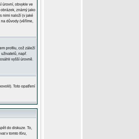
í úrovní, obvykle ve
ší obrázek, známý jako
s nimi naloží (v jaké
t na důvody (věříme,
m profilu, což záleží
 uživatelů, např.
osáhli vyšší úrovně.
volil). Toto opatření
pět do diskuze. To,
at v tomto fóru,