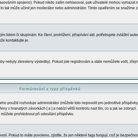
s hlasováním spojeno). Pokud nikdo zatím nehlasoval, pak uživatelé mohou vymazat
y to tak může učinit jen moderátor nebo administrátor. Tímto opatřením se snažíme z
m lidem či skupinám. Ke čtení, prohlížení, přispívání atd. potřebujete zvláštní auto
že kontaktujte je.
aby nebyly zkresleny výsledky). Pokud jste registrováni a stále nemůžete volit, zř
Formátování a typy příspěvků
ho použití rozhoduje administrátor (můžete toto nepovolit pro jednotlivé příspěv
y v hranatých závorkách [ a ] a nabízí větší kontrolu nad tím, co a jak se zobrazí. 
 můžete prohlédnout při odesílání příspěvku.
volí. Pokud to máte povoleno, zjistíte, že jen některé tagy fungují, což je
bezpečnos