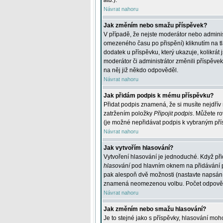
atd.
).
Návrat nahoru
Jak změním nebo smažu příspěvek?
V případě, že nejste moderátor nebo adminis
omezeného času po přispění) kliknutím na t
dodatek u příspěvku, který ukazuje, kolikrá
moderátor či administrátor změnili příspěve
na něj již někdo odpověděl.
Návrat nahoru
Jak přidám podpis k mému příspěvku?
Přidat podpis znamená, že si musíte nejdřív 
zatržením položky
Připojit podpis
. Můžete ro
(je možné nepřidávat podpis k vybraným pří
Návrat nahoru
Jak vytvořím hlasování?
Vytvoření hlasování je jednoduché. Když při
hlasování
pod hlavním oknem na přidávání př
pak alespoň dvě možnosti (nastavte napsán
znamená neomezenou volbu. Počet odpovědí, 
Návrat nahoru
Jak změním nebo smažu hlasování?
Je to stejné jako s příspěvky, hlasování m