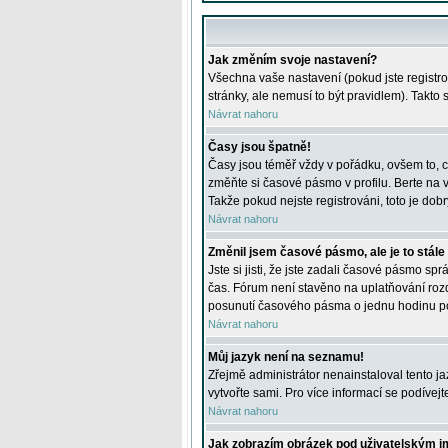
Jak změním svoje nastavení?
Všechna vaše nastavení (pokud jste registro
stránky, ale nemusí to být pravidlem). Takto
Návrat nahoru
Časy jsou špatně!
Časy jsou téměř vždy v pořádku, ovšem to, c
změňte si časové pásmo v profilu. Berte na
Takže pokud nejste registrováni, toto je dobr
Návrat nahoru
Změnil jsem časové pásmo, ale je to stále
Jste si jisti, že jste zadali časové pásmo sp
čas. Fórum není stavěno na uplatňování roz
posunutí časového pásma o jednu hodinu po 
Návrat nahoru
Můj jazyk není na seznamu!
Zřejmě administrátor nenainstaloval tento jaz
vytvořte sami. Pro více informací se podívej
Návrat nahoru
Jak zobrazím obrázek pod uživatelským 