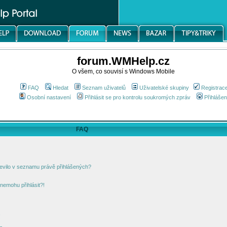
forum.WMHelp.cz
O všem, co souvisí s Windows Mobile
FAQ
Hledat
Seznam uživatelů
Uživatelské skupiny
Registrac
Osobní nastavení
Přihlásit se pro kontrolu soukromých zpráv
Přihlášen
FAQ
jevilo v seznamu právě přihlášených?
nemohu přihlásit?!
!