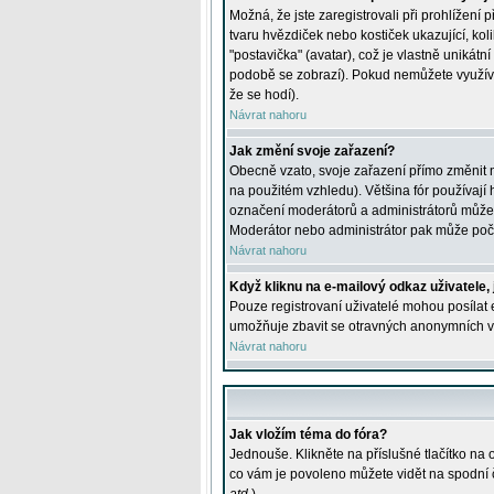
Možná, že jste zaregistrovali při prohlížení
tvaru hvězdiček nebo kostiček ukazující, kol
"postavička" (avatar), což je vlastně unikátn
podobě se zobrazí). Pokud nemůžete využívat 
že se hodí).
Návrat nahoru
Jak změní svoje zařazení?
Obecně vzato, svoje zařazení přímo změnit 
na použitém vzhledu). Většina fór používají h
označení moderátorů a administrátorů může m
Moderátor nebo administrátor pak může počet
Návrat nahoru
Když kliknu na e-mailový odkaz uživatele,
Pouze registrovaní uživatelé mohou posílat e
umožňuje zbavit se otravných anonymních vzk
Návrat nahoru
Jak vložím téma do fóra?
Jednouše. Klikněte na příslušné tlačítko na
co vám je povoleno můžete vidět na spodní 