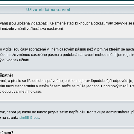
Uživatelská nastavení
váni) jsou uložena v databázi. Ke změně stačí kliknout na odkaz
Profil
(obvykle se n
 si můžete změnit veškerá svá nastavení.
o vidíte jsou časy zobrazené v jiném časovém pásmu než v tom, ve kterém se nacház
 vědomí, že změnou časového pásma a podobná nastavení mohou měnit jen registro
ý důvod tak učinit!
 špatně!
rávně, a přesto se liší od toho správného, pak tou nejpravděpodobnější odpovědí je, 
dílu mezi standardním a letním časem, takže se může jednat o 1 hodinový rozdíl. 
dobu trvání letního času.
yk, neboť jej nikdo do tohoto jazyka zatím nepřeložil. Kontaktujte administrátora, p
te na stránky
.
phpBB Group
jménem?