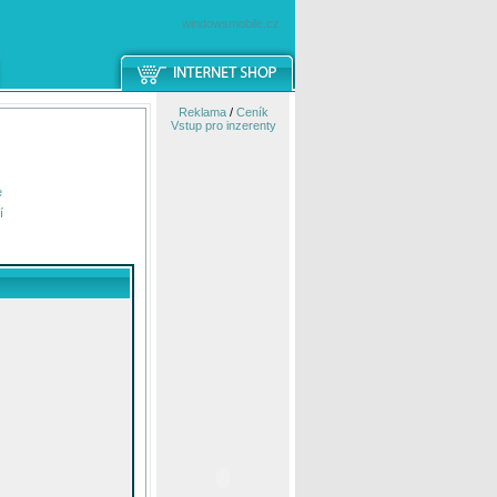
windowsmobile.cz
Reklama
/
Ceník
Vstup pro inzerenty
e
í