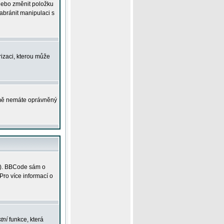
 nebo změnit položku
abránit manipulaci s
rizaci, kterou může
ejmě nemáte oprávněný
ky). BBCode sám o
Pro více informací o
tní
funkce, která