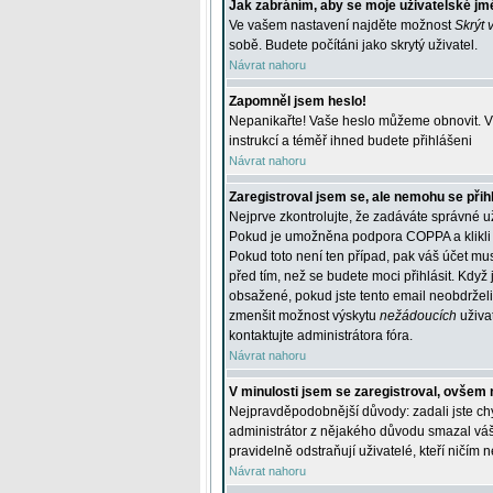
Jak zabráním, aby se moje uživatelské jm
Ve vašem nastavení najděte možnost
Skrýt 
sobě. Budete počítáni jako skrytý uživatel.
Návrat nahoru
Zapomněl jsem heslo!
Nepanikařte! Vaše heslo můžeme obnovit. V 
instrukcí a téměř ihned budete přihlášeni
Návrat nahoru
Zaregistroval jsem se, ale nemohu se přihl
Nejprve zkontrolujte, že zadáváte správné u
Pokud je umožněna podpora COPPA a klikli j
Pokud toto není ten případ, pak váš účet mus
před tím, než se budete moci přihlásit. Když 
obsažené, pokud jste tento email neobdrželi
zmenšit možnost výskytu
nežádoucích
uživat
kontaktujte administrátora fóra.
Návrat nahoru
V minulosti jsem se zaregistroval, ovšem 
Nejpravděpodobnější důvody: zadali jste chyb
administrátor z nějakého důvodu smazal váš ú
pravidelně odstraňují uživatelé, kteří ničím 
Návrat nahoru