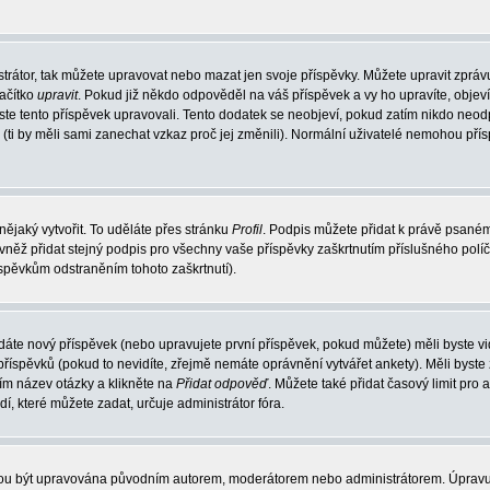
trátor, tak můžete upravovat nebo mazat jen svoje příspěvky. Můžete upravit zpráv
lačítko
upravit
. Pokud již někdo odpověděl na váš příspěvek a vy ho upravíte, objev
t jste tento příspěvek upravovali. Tento dodatek se neobjeví, pokud zatím nikdo ne
k (ti by měli sami zanechat vzkaz proč jej změnili). Normální uživatelé nemohou př
nějaký vytvořit. To uděláte přes stránku
Profil
. Podpis můžete přidat k právě psané
vněž přidat stejný podpis pro všechny vaše příspěvky zaškrtnutím příslušného políč
spěvkům odstraněním tohoto zaškrtnutí).
dáte nový příspěvek (nebo upravujete první příspěvek, pokud můžete) měli byste vid
íspěvků (pokud to nevidíte, zřejmě nemáte oprávnění vytvářet ankety). Měli byste
ím název otázky a klikněte na
Přidat odpověď
. Můžete také přidat časový limit pro 
které můžete zadat, určuje administrátor fóra.
ohou být upravována původním autorem, moderátorem nebo administrátorem. Úpravu 