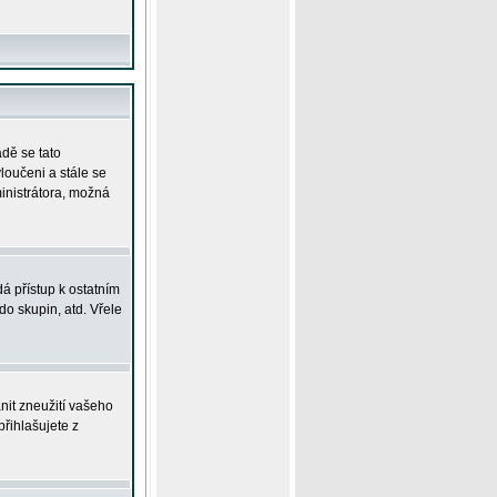
adě se tato
yloučeni a stále se
ministrátora, možná
á přístup k ostatním
o skupin, atd. Vřele
nit zneužití vašeho
přihlašujete z