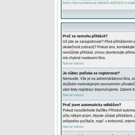
Koho mám kontaktovat ohledně obtížných e-mailů 
Proč se nemohu přihlásit?
Už jste se zaregistrovali? Před přihlášením 
skutečnost zobrazí)? Pokud ano, kontaktujte a
nemůžete přihlásit, znovu zkontrolujte přih
má chybné nastavení fóra.
Návrat nahoru
Je vůbec potřeba se registrovat?
Nemusíte. Vše je na administrátorovi fóra, z
službám nedostupným anonymním uživatelům, j
vám tedy registraci doporučujeme. Zabere to 
Návrat nahoru
Proč jsem automaticky odhlášen?
Pokud nezaškrtnete tlačítko
Přihlásit automat
účtu někým jiným. Abyste zůstali přihlášeni,
veřejného počítače, např. v knihovně, intern
Návrat nahoru