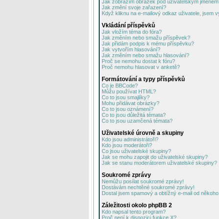
Jak zobrazím obrázek pod uživatelským jménem
Jak změní svoje zařazení?
Když kliknu na e-mailový odkaz uživatele, jsem v
Vkládání příspěvků
Jak vložím téma do fóra?
Jak změním nebo smažu příspěvek?
Jak přidám podpis k mému příspěvku?
Jak vytvořím hlasování?
Jak změním nebo smažu hlasování?
Proč se nemohu dostat k fóru?
Proč nemohu hlasovat v anketě?
Formátování a typy příspěvků
Co je BBCode?
Můžu používat HTML?
Co to jsou smajlíky?
Mohu přidávat obrázky?
Co to jsou oznámení?
Co to jsou důležitá témata?
Co to jsou uzamčená témata?
Uživatelské úrovně a skupiny
Kdo jsou administrátoři?
Kdo jsou moderátoři?
Co jsou uživatelské skupiny?
Jak se mohu zapojit do uživatelské skupiny?
Jak se stanu moderátorem uživatelské skupiny?
Soukromé zprávy
Nemůžu posílat soukromé zprávy!
Dostávám nechtěné soukromé zprávy!
Dostal jsem spamový a obtížný e-mail od někoho 
Záležitosti okolo phpBB 2
Kdo napsal tento program?
Proč není k dispozici funkce X?