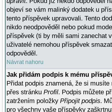
upravit
. Pokud již někdo odpověděl na
objeví se vám malinký dodatek u přísp
tento příspěvek upravovali. Tento do
nikdo neodpověděl nebo pokud moderá
příspěvek (ti by měli sami zanechat v
uživatelé nemohou příspěvek smazat,
odpověděl.
Návrat nahoru
Jak přidám podpis k mému příspě
Přidat podpis znamená, že si musíte n
přes stránku
Profil
. Podpis můžete p
zatržením položky
Připojit podpis
. Mů
pro všechny vaše příspěvky zaškrtnut