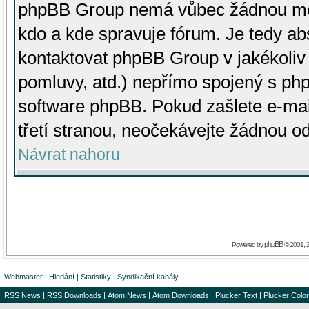
phpBB Group nemá vůbec žádnou moc 
kdo a kde spravuje fórum. Je tedy a
kontaktovat phpBB Group v jakékoliv p
pomluvy, atd.) nepřímo spojený s p
software phpBB. Pokud zašlete e-mai
třetí stranou, neočekávejte žádnou o
Návrat nahoru
phpBB
Powered by
© 2001, 
Webmaster
|
Hledání
|
Statistiky
|
Syndikační kanály
RSS News
|
RSS Downloads
|
Atom News
|
Atom Downloads
|
Plucker Text
|
Plucker Color