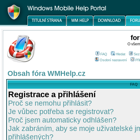
fo
O všem
FAQ
Hledat
Sez
Osobní nastavení
Při
Obsah fóra WMHelp.cz
FAQ
Registrace a přihlášení
Proč se nemohu přihlásit?
Je vůbec potřeba se registrovat?
Proč jsem automaticky odhlášen?
Jak zabráním, aby se moje uživatelské 
přihlášených?