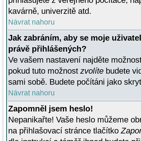
přihlašujete z veřejného počítače, na
kavárně, univerzitě atd.
Návrat nahoru
Jak zabráním, aby se moje uživate
právě přihlášených?
Ve vašem nastavení najděte možnos
pokud tuto možnost
zvolíte
budete vid
sami sobě. Budete počítáni jako skryt
Návrat nahoru
Zapomněl jsem heslo!
Nepanikařte! Vaše heslo můžeme obn
na přihlašovací stránce tlačítko
Zapom