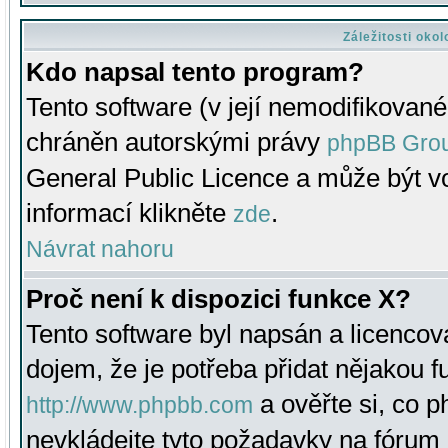
Záležitosti oko
Kdo napsal tento program?
Tento software (v její nemodifikované
chráněn autorskými právy
phpBB Gro
General Public Licence a může být vo
informací klikněte
.
zde
Návrat nahoru
Proč není k dispozici funkce X?
Tento software byl napsán a licenco
dojem, že je potřeba přidat nějakou f
a ověřte si, co 
http://www.phpbb.com
nevkládejte tyto požadavky na fóru