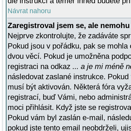
dle instrukcí a téměř ihned budete př
Návrat nahoru
Zaregistroval jsem se, ale nemohu 
Nejprve zkontrolujte, že zadáváte sp
Pokud jsou v pořádku, pak se mohla o
dvou věcí. Pokud je umožněna podpora
registraci na odkaz
... a je mi méně n
následovat zaslané instrukce. Pokud t
musí být aktivován. Některá fóra vyž
registrací, buď Vámi, nebo administr
moci přihlásit. Když jste se registrova
Pokud vám byl zaslán e-mail, násled
pokud jste tento email neobdrželi, uj