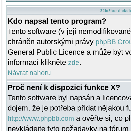
Záležitosti oko
Kdo napsal tento program?
Tento software (v její nemodifikované
chráněn autorskými právy
phpBB Gro
General Public Licence a může být vo
informací klikněte
.
zde
Návrat nahoru
Proč není k dispozici funkce X?
Tento software byl napsán a licenco
dojem, že je potřeba přidat nějakou f
a ověřte si, co 
http://www.phpbb.com
nevkládejte tyto požadavky na fóru