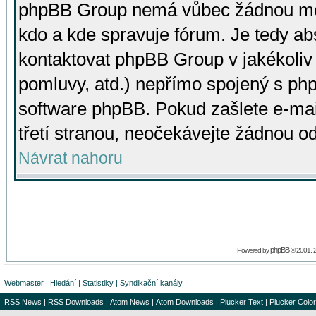
phpBB Group nemá vůbec žádnou moc 
kdo a kde spravuje fórum. Je tedy a
kontaktovat phpBB Group v jakékoliv p
pomluvy, atd.) nepřímo spojený s p
software phpBB. Pokud zašlete e-mai
třetí stranou, neočekávejte žádnou o
Návrat nahoru
phpBB
Powered by
© 2001, 
Webmaster
|
Hledání
|
Statistiky
|
Syndikační kanály
RSS News
|
RSS Downloads
|
Atom News
|
Atom Downloads
|
Plucker Text
|
Plucker Color