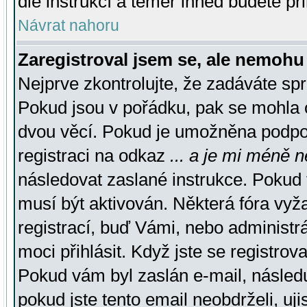
dle instrukcí a téměř ihned budete př
Návrat nahoru
Zaregistroval jsem se, ale nemohu 
Nejprve zkontrolujte, že zadáváte sp
Pokud jsou v pořádku, pak se mohla o
dvou věcí. Pokud je umožněna podpora
registraci na odkaz
... a je mi méně n
následovat zaslané instrukce. Pokud t
musí být aktivován. Některá fóra vyž
registrací, buď Vámi, nebo administr
moci přihlásit. Když jste se registrova
Pokud vám byl zaslán e-mail, násled
pokud jste tento email neobdrželi, uj