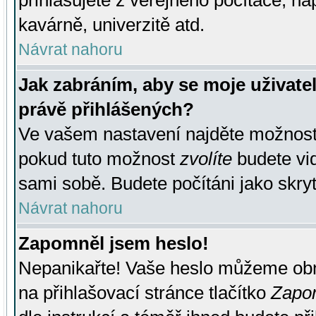
přihlašujete z veřejného počítače, na
kavárně, univerzitě atd.
Návrat nahoru
Jak zabráním, aby se moje uživate
právě přihlášených?
Ve vašem nastavení najděte možnos
pokud tuto možnost
zvolíte
budete vid
sami sobě. Budete počítáni jako skryt
Návrat nahoru
Zapomněl jsem heslo!
Nepanikařte! Vaše heslo můžeme obn
na přihlašovací stránce tlačítko
Zapom