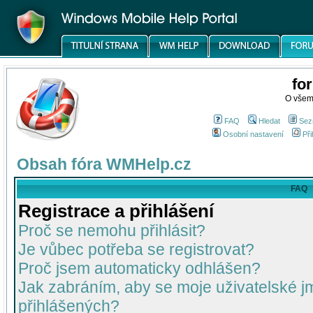
fo
O všem
FAQ
Hledat
Sez
Osobní nastavení
Při
Obsah fóra WMHelp.cz
FAQ
Registrace a přihlášení
Proč se nemohu přihlásit?
Je vůbec potřeba se registrovat?
Proč jsem automaticky odhlášen?
Jak zabráním, aby se moje uživatelské 
přihlášených?