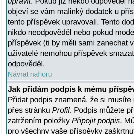
upravit
. Pokud již někdo odpověděl na
objeví se vám malinký dodatek u přísp
tento příspěvek upravovali. Tento do
nikdo neodpověděl nebo pokud moderá
příspěvek (ti by měli sami zanechat v
uživatelé nemohou příspěvek smazat,
odpověděl.
Návrat nahoru
Jak přidám podpis k mému příspě
Přidat podpis znamená, že si musíte n
přes stránku
Profil
. Podpis můžete p
zatržením položky
Připojit podpis
. Mů
pro všechny vaše příspěvky zaškrtnut