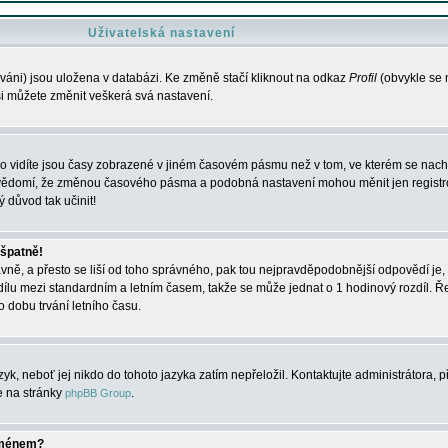
Uživatelská nastavení
váni) jsou uložena v databázi. Ke změně stačí kliknout na odkaz
Profil
(obvykle se n
 si můžete změnit veškerá svá nastavení.
o vidíte jsou časy zobrazené v jiném časovém pásmu než v tom, ve kterém se nacház
 vědomí, že změnou časového pásma a podobná nastavení mohou měnit jen registro
ý důvod tak učinit!
 špatně!
rávně, a přesto se liší od toho správného, pak tou nejpravděpodobnější odpovědí je, 
dílu mezi standardním a letním časem, takže se může jednat o 1 hodinový rozdíl. 
dobu trvání letního času.
yk, neboť jej nikdo do tohoto jazyka zatím nepřeložil. Kontaktujte administrátora, p
te na stránky
.
phpBB Group
jménem?