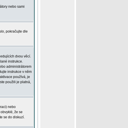
rátory nebo sami
slo
, pokračujte dle
edujících dvou věcí.
lané instrukce.
 nebo administrátorem
dujte instrukce v něm
aktivace používá, je
ste použili je platná,
traci) nebo
 obvyklé, že se
te se do diskuzí.