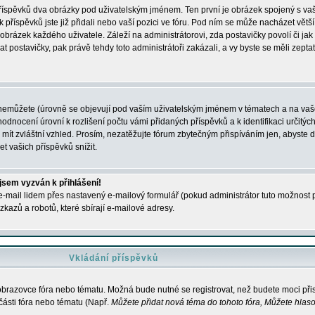
 příspěvků dva obrázky pod uživatelským jménem. Ten první je obrázek spojený s vaš
ik příspěvků jste již přidali nebo vaší pozici ve fóru. Pod ním se může nacházet vět
í obrázek každého uživatele. Záleží na administrátorovi, zda postavičky povolí či jak 
postavičky, pak právě tehdy toto administrátoři zakázali, a vy byste se měli zepta
nemůžete (úrovně se objevují pod vaším uživatelským jménem v tématech a na vaše
odnocení úrovní k rozlišení počtu vámi přidaných příspěvků a k identifikaci určitých
ít zvláštní vzhled. Prosím, nezatěžujte fórum zbytečným přispíváním jen, abyste d
 vašich příspěvků snížit.
 jsem vyzván k přihlášení!
-mail lidem přes nastavený e-mailový formulář (pokud administrátor tuto možnost po
azů a robotů, které sbírají e-mailové adresy.
Vkládání příspěvků
 obrazovce fóra nebo tématu. Možná bude nutné se registrovat, než budete moci přis
části fóra nebo tématu (Např.
Můžete přidat nová téma do tohoto fóra, Můžete hlasov