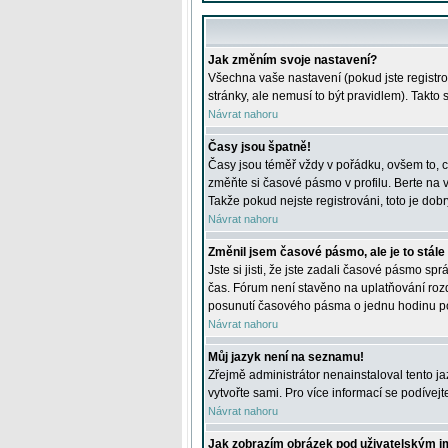
Jak změním svoje nastavení?
Všechna vaše nastavení (pokud jste registro
stránky, ale nemusí to být pravidlem). Takto
Návrat nahoru
Časy jsou špatně!
Časy jsou téměř vždy v pořádku, ovšem to, c
změňte si časové pásmo v profilu. Berte na
Takže pokud nejste registrováni, toto je dobr
Návrat nahoru
Změnil jsem časové pásmo, ale je to stále
Jste si jisti, že jste zadali časové pásmo sp
čas. Fórum není stavěno na uplatňování roz
posunutí časového pásma o jednu hodinu po 
Návrat nahoru
Můj jazyk není na seznamu!
Zřejmě administrátor nenainstaloval tento jaz
vytvořte sami. Pro více informací se podívej
Návrat nahoru
Jak zobrazím obrázek pod uživatelským 