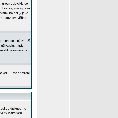
í úrovní, obvykle ve
ší obrázek, známý jako
s nimi naloží (v jaké
t na důvody (věříme,
m profilu, což záleží
 uživatelů, např.
osáhli vyšší úrovně.
volil). Toto opatření
pět do diskuze. To,
at v tomto fóru,