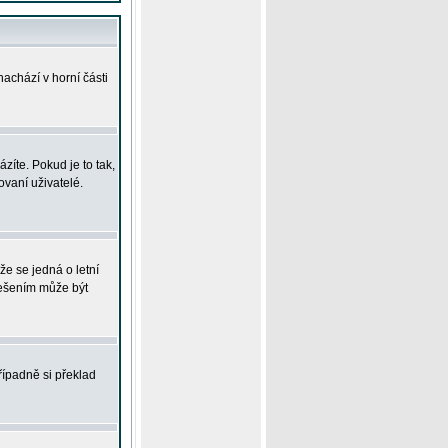
achází v horní části
íte. Pokud je to tak,
vaní uživatelé.
že se jedná o letní
Řešením může být
řípadně si překlad