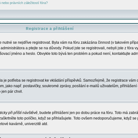
nebo právních záležitostí fóra?
Registrace a přihlášení
je nutné se nejdříve registrovat. Byla vám na fóru zakázána činnost (v takovém příp
dministrátora a ptejte se na důvody. Pokud jste se registrovali, nebyli jste z fóra v
lašovací jméno a heslo. Obvykle toto bývá ten problém a pokud není, kontaktujte ad
da je potřeba se registrovat ke vkládání příspěvků. Samozřejmě, že registrace vám d
ako např. postavičky, soukromé zprávy, posílání e-mailů uživatelům, přihlášení d
jen pár chvil.
icky při příští návštěvě
, budete přihlášeni jen po dobu práce na fóru. Toto má zabrá
 zaškrtněte toto políčko, když se přihlašujete. Toto ovšem nedoporučujeme, když se 
etové kavárně, univerzitě atd.