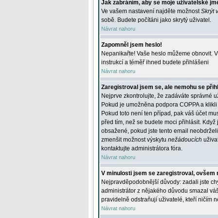
Jak zabráním, aby se moje uživatelské jm
Ve vašem nastavení najděte možnost
Skrýt 
sobě. Budete počítáni jako skrytý uživatel.
Návrat nahoru
Zapomněl jsem heslo!
Nepanikařte! Vaše heslo můžeme obnovit. V 
instrukcí a téměř ihned budete přihlášeni
Návrat nahoru
Zaregistroval jsem se, ale nemohu se přihl
Nejprve zkontrolujte, že zadáváte správné u
Pokud je umožněna podpora COPPA a klikli j
Pokud toto není ten případ, pak váš účet mus
před tím, než se budete moci přihlásit. Když 
obsažené, pokud jste tento email neobdrželi
zmenšit možnost výskytu
nežádoucích
uživat
kontaktujte administrátora fóra.
Návrat nahoru
V minulosti jsem se zaregistroval, ovšem 
Nejpravděpodobnější důvody: zadali jste chyb
administrátor z nějakého důvodu smazal váš ú
pravidelně odstraňují uživatelé, kteří ničím 
Návrat nahoru