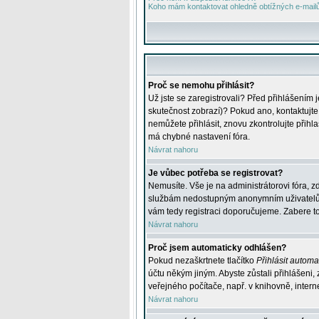
Koho mám kontaktovat ohledně obtížných e-mailů 
Proč se nemohu přihlásit?
Už jste se zaregistrovali? Před přihlášením 
skutečnost zobrazí)? Pokud ano, kontaktujte a
nemůžete přihlásit, znovu zkontrolujte přih
má chybné nastavení fóra.
Návrat nahoru
Je vůbec potřeba se registrovat?
Nemusíte. Vše je na administrátorovi fóra, z
službám nedostupným anonymním uživatelům, j
vám tedy registraci doporučujeme. Zabere to 
Návrat nahoru
Proč jsem automaticky odhlášen?
Pokud nezaškrtnete tlačítko
Přihlásit automat
účtu někým jiným. Abyste zůstali přihlášeni,
veřejného počítače, např. v knihovně, intern
Návrat nahoru