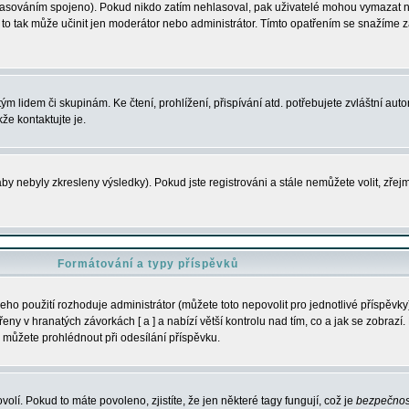
s hlasováním spojeno). Pokud nikdo zatím nehlasoval, pak uživatelé mohou vymazat
y to tak může učinit jen moderátor nebo administrátor. Tímto opatřením se snažíme z
m lidem či skupinám. Ke čtení, prohlížení, přispívání atd. potřebujete zvláštní auto
že kontaktujte je.
aby nebyly zkresleny výsledky). Pokud jste registrováni a stále nemůžete volit, zř
Formátování a typy příspěvků
ho použití rozhoduje administrátor (můžete toto nepovolit pro jednotlivé příspěv
y v hranatých závorkách [ a ] a nabízí větší kontrolu nad tím, co a jak se zobrazí. 
 můžete prohlédnout při odesílání příspěvku.
volí. Pokud to máte povoleno, zjistíte, že jen některé tagy fungují, což je
bezpečnos