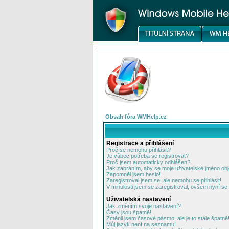
Obsah fóra WMHelp.cz
Registrace a přihlášení
Proč se nemohu přihlásit?
Je vůbec potřeba se registrovat?
Proč jsem automaticky odhlášen?
Jak zabráním, aby se moje uživatelské jméno ob
Zapomněl jsem heslo!
Zaregistroval jsem se, ale nemohu se přihlásit!
V minulosti jsem se zaregistroval, ovšem nyní se 
Uživatelská nastavení
Jak změním svoje nastavení?
Časy jsou špatně!
Změnil jsem časové pásmo, ale je to stále špatně
Můj jazyk není na seznamu!