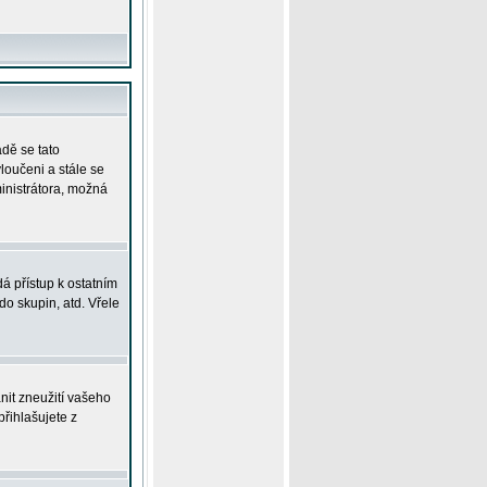
adě se tato
yloučeni a stále se
ministrátora, možná
á přístup k ostatním
o skupin, atd. Vřele
nit zneužití vašeho
přihlašujete z