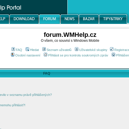
forum.WMHelp.cz
O všem, co souvisí s Windows Mobile
FAQ
Hledat
Seznam uživatelů
Uživatelské skupiny
Registrac
Osobní nastavení
Přihlásit se pro kontrolu soukromých zpráv
Přihlášen
FAQ
jevilo v seznamu právě přihlášených?
nemohu přihlásit?!
!