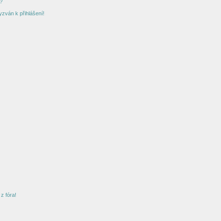
?
yzván k přihlášení!
z fóra!