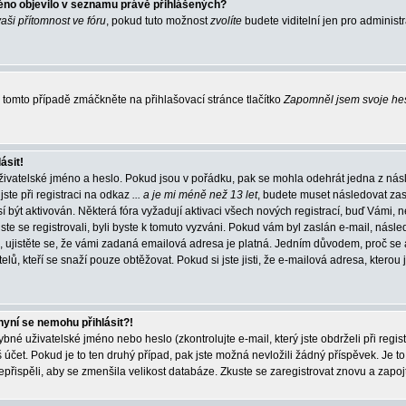
éno objevilo v seznamu právě přihlášených?
vaši přítomnost ve fóru
, pokud tuto možnost
zvolíte
budete viditelní jen pro administ
tomto případě zmáčkněte na přihlašovací stránce tlačítko
Zapomněl jsem svoje he
ásit!
živatelské jméno a heslo. Pokud jsou v pořádku, pak se mohla odehrát jedna z násl
ste při registraci na odkaz
... a je mi méně než 13 let
, budete muset následovat zas
í být aktivován. Některá fóra vyžadují aktivaci všech nových registrací, buď Vámi,
jste se registrovali, byli byste k tomuto vyzváni. Pokud vám byl zaslán e-mail, násle
, ujistěte se, že vámi zadaná emailová adresa je platná. Jedním důvodem, proč se 
elů, kteří se snaží pouze obtěžovat. Pokud si jste jisti, že e-mailová adresa, kterou j
nyní se nemohu přihlásit?!
né uživatelské jméno nebo heslo (zkontrolujte e-mail, který jste obdrželi při regis
čet. Pokud je to ten druhý případ, pak jste možná nevložili žádný příspěvek. Je to
nepřispěli, aby se zmenšila velikost databáze. Zkuste se zaregistrovat znovu a zapoj