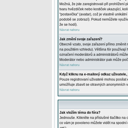
Možná, že jste zaregistrovali při prohlížení
tvaru hvězdiček nebo kostiček ukazující, kol
"postavička" (avatar), což je vlastně unikátn
podobě se zobrazí). Pokud nemůžete využívat 
že se hodí).
Návrat nahoru
Jak změní svoje zařazení?
Obecně vzato, svoje zařazení přímo změnit 
na použitém vzhledu). Většina fór používají h
označení moderátorů a administrátorů může m
Moderátor nebo administrátor pak může počet
Návrat nahoru
Když kliknu na e-mailový odkaz uživatele,
Pouze registrovaní uživatelé mohou posílat e
umožňuje zbavit se otravných anonymních vzk
Návrat nahoru
Jak vložím téma do fóra?
Jednouše. Klikněte na příslušné tlačítko na
co vám je povoleno můžete vidět na spodní 