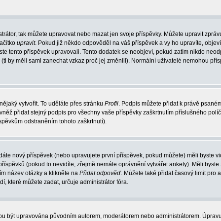
trátor, tak můžete upravovat nebo mazat jen svoje příspěvky. Můžete upravit zpráv
lačítko
upravit
. Pokud již někdo odpověděl na váš příspěvek a vy ho upravíte, objev
t jste tento příspěvek upravovali. Tento dodatek se neobjeví, pokud zatím nikdo ne
k (ti by měli sami zanechat vzkaz proč jej změnili). Normální uživatelé nemohou př
nějaký vytvořit. To uděláte přes stránku
Profil
. Podpis můžete přidat k právě psané
vněž přidat stejný podpis pro všechny vaše příspěvky zaškrtnutím příslušného políč
spěvkům odstraněním tohoto zaškrtnutí).
dáte nový příspěvek (nebo upravujete první příspěvek, pokud můžete) měli byste vid
íspěvků (pokud to nevidíte, zřejmě nemáte oprávnění vytvářet ankety). Měli byste
ím název otázky a klikněte na
Přidat odpověď
. Můžete také přidat časový limit pro 
které můžete zadat, určuje administrátor fóra.
ohou být upravována původním autorem, moderátorem nebo administrátorem. Úpravu 