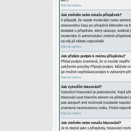
atd.
).
Návrat nahoru
Jak změním nebo smažu příspěvek?
V případě, že nejste moderátor nebo adminis
omezeného času po přispění) kliknutím na t
dodatek u příspěvku, který ukazuje, kolikrá
moderátor či administrátor změnili příspěve
na něj již někdo odpověděl.
Návrat nahoru
Jak přidám podpis k mému příspěvku?
Přidat podpis znamená, že si musíte nejdřív 
zatržením položky
Připojit podpis
. Můžete ro
(je možné nepřidávat podpis k vybraným pří
Návrat nahoru
Jak vytvořím hlasování?
Vytvoření hlasování je jednoduché. Když při
hlasování
pod hlavním oknem na přidávání př
pak alespoň dvě možnosti (nastavte napsán
znamená neomezenou volbu. Počet odpovědí, 
Návrat nahoru
Jak změním nebo smažu hlasování?
Je to stejné jako s příspěvky, hlasování m