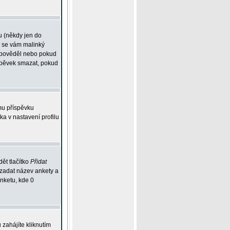
u (někdy jen do
í se vám malinký
odpověděl nebo pokud
íspěvek smazat, pokud
mu příspěvku
ka v nastavení profilu
ět tlačítko
Přidat
 zadat název ankety a
anketu, kde 0
zahájíte kliknutím