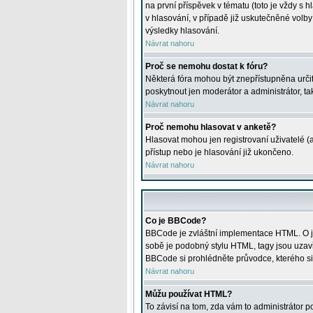
na první příspěvek v tématu (toto je vždy 
v hlasování, v případě již uskutečněné volb
výsledky hlasování.
Návrat nahoru
Proč se nemohu dostat k fóru?
Některá fóra mohou být znepřístupněna určitý
poskytnout jen moderátor a administrátor, tak
Návrat nahoru
Proč nemohu hlasovat v anketě?
Hlasovat mohou jen registrovaní uživatelé (
přístup nebo je hlasování již ukončeno.
Návrat nahoru
Co je BBCode?
BBCode je zvláštní implementace HTML. O je
sobě je podobný stylu HTML, tagy jsou uzavřen
BBCode si prohlédněte průvodce, kterého si
Návrat nahoru
Můžu používat HTML?
To závisí na tom, zda vám to administrátor po