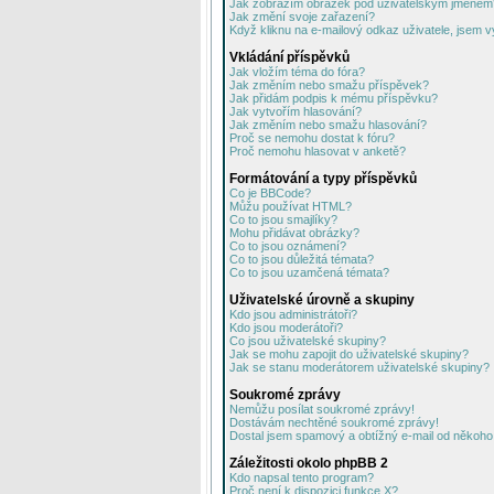
Jak zobrazím obrázek pod uživatelským jménem
Jak změní svoje zařazení?
Když kliknu na e-mailový odkaz uživatele, jsem v
Vkládání příspěvků
Jak vložím téma do fóra?
Jak změním nebo smažu příspěvek?
Jak přidám podpis k mému příspěvku?
Jak vytvořím hlasování?
Jak změním nebo smažu hlasování?
Proč se nemohu dostat k fóru?
Proč nemohu hlasovat v anketě?
Formátování a typy příspěvků
Co je BBCode?
Můžu používat HTML?
Co to jsou smajlíky?
Mohu přidávat obrázky?
Co to jsou oznámení?
Co to jsou důležitá témata?
Co to jsou uzamčená témata?
Uživatelské úrovně a skupiny
Kdo jsou administrátoři?
Kdo jsou moderátoři?
Co jsou uživatelské skupiny?
Jak se mohu zapojit do uživatelské skupiny?
Jak se stanu moderátorem uživatelské skupiny?
Soukromé zprávy
Nemůžu posílat soukromé zprávy!
Dostávám nechtěné soukromé zprávy!
Dostal jsem spamový a obtížný e-mail od někoho 
Záležitosti okolo phpBB 2
Kdo napsal tento program?
Proč není k dispozici funkce X?