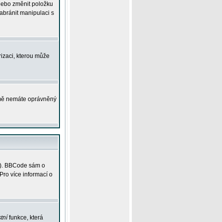
 nebo změnit položku
abránit manipulaci s
rizaci, kterou může
ejmě nemáte oprávněný
ky). BBCode sám o
Pro více informací o
tní
funkce, která