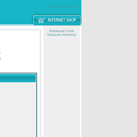
windowsmobile.cz
Reklama
/
Ceník
Vstup pro inzerenty
e
í