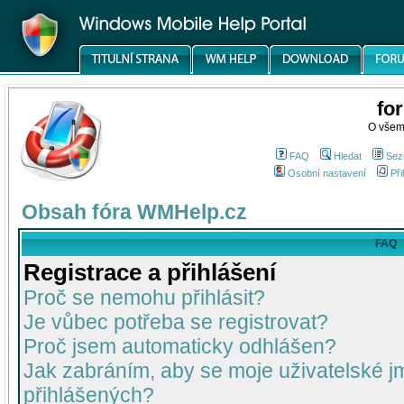
fo
O všem
FAQ
Hledat
Sez
Osobní nastavení
Při
Obsah fóra WMHelp.cz
FAQ
Registrace a přihlášení
Proč se nemohu přihlásit?
Je vůbec potřeba se registrovat?
Proč jsem automaticky odhlášen?
Jak zabráním, aby se moje uživatelské 
přihlášených?