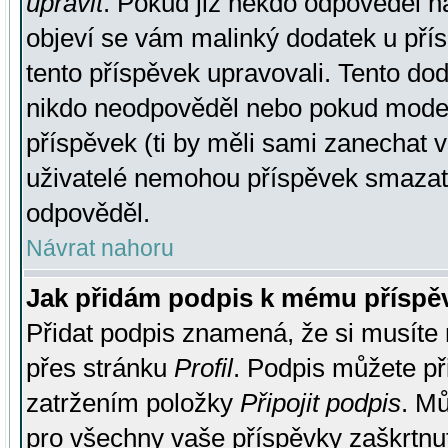
upravit
. Pokud již někdo odpověděl na
objeví se vám malinký dodatek u přísp
tento příspěvek upravovali. Tento do
nikdo neodpověděl nebo pokud moderá
příspěvek (ti by měli sami zanechat v
uživatelé nemohou příspěvek smazat,
odpověděl.
Návrat nahoru
Jak přidám podpis k mému příspě
Přidat podpis znamená, že si musíte n
přes stránku
Profil
. Podpis můžete p
zatržením položky
Připojit podpis
. Mů
pro všechny vaše příspěvky zaškrtnut