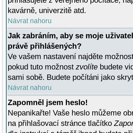
přihlašujete z veřejného počítače, na
kavárně, univerzitě atd.
Návrat nahoru
Jak zabráním, aby se moje uživate
právě přihlášených?
Ve vašem nastavení najděte možnos
pokud tuto možnost
zvolíte
budete vid
sami sobě. Budete počítáni jako skryt
Návrat nahoru
Zapomněl jsem heslo!
Nepanikařte! Vaše heslo můžeme obn
na přihlašovací stránce tlačítko
Zapom