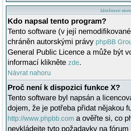
Záležitosti oko
Kdo napsal tento program?
Tento software (v její nemodifikované
chráněn autorskými právy
phpBB Gro
General Public Licence a může být vo
informací klikněte
.
zde
Návrat nahoru
Proč není k dispozici funkce X?
Tento software byl napsán a licenco
dojem, že je potřeba přidat nějakou f
a ověřte si, co 
http://www.phpbb.com
nevkládejte tyto požadavky na fóru