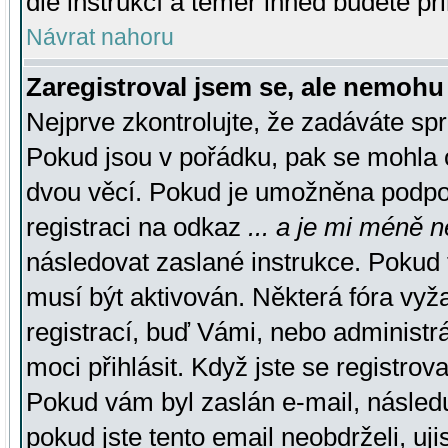
dle instrukcí a téměř ihned budete př
Návrat nahoru
Zaregistroval jsem se, ale nemohu 
Nejprve zkontrolujte, že zadáváte sp
Pokud jsou v pořádku, pak se mohla o
dvou věcí. Pokud je umožněna podpora
registraci na odkaz
... a je mi méně n
následovat zaslané instrukce. Pokud t
musí být aktivován. Některá fóra vyž
registrací, buď Vámi, nebo administr
moci přihlásit. Když jste se registrova
Pokud vám byl zaslán e-mail, násled
pokud jste tento email neobdrželi, uj