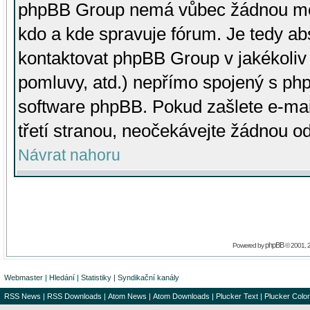
phpBB Group nemá vůbec žádnou moc 
kdo a kde spravuje fórum. Je tedy a
kontaktovat phpBB Group v jakékoliv p
pomluvy, atd.) nepřímo spojený s p
software phpBB. Pokud zašlete e-mai
třetí stranou, neočekávejte žádnou o
Návrat nahoru
phpBB
Powered by
© 2001, 
Webmaster
|
Hledání
|
Statistiky
|
Syndikační kanály
RSS News
|
RSS Downloads
|
Atom News
|
Atom Downloads
|
Plucker Text
|
Plucker Color