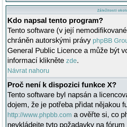
Záležitosti oko
Kdo napsal tento program?
Tento software (v její nemodifikované
chráněn autorskými právy
phpBB Gro
General Public Licence a může být vo
informací klikněte
.
zde
Návrat nahoru
Proč není k dispozici funkce X?
Tento software byl napsán a licenco
dojem, že je potřeba přidat nějakou f
a ověřte si, co 
http://www.phpbb.com
nevkládejte tyto požadavky na fóru