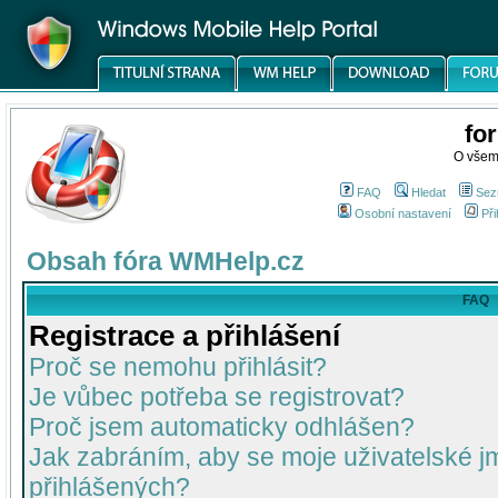
fo
O všem
FAQ
Hledat
Sez
Osobní nastavení
Při
Obsah fóra WMHelp.cz
FAQ
Registrace a přihlášení
Proč se nemohu přihlásit?
Je vůbec potřeba se registrovat?
Proč jsem automaticky odhlášen?
Jak zabráním, aby se moje uživatelské 
přihlášených?