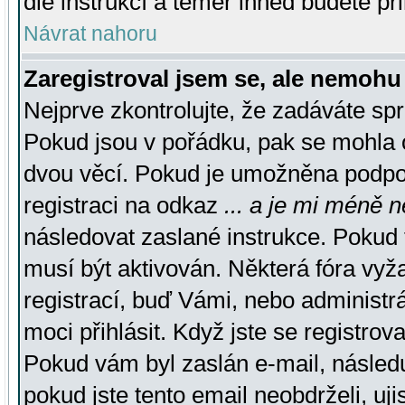
dle instrukcí a téměř ihned budete př
Návrat nahoru
Zaregistroval jsem se, ale nemohu 
Nejprve zkontrolujte, že zadáváte sp
Pokud jsou v pořádku, pak se mohla o
dvou věcí. Pokud je umožněna podpora
registraci na odkaz
... a je mi méně n
následovat zaslané instrukce. Pokud t
musí být aktivován. Některá fóra vyž
registrací, buď Vámi, nebo administr
moci přihlásit. Když jste se registrova
Pokud vám byl zaslán e-mail, násled
pokud jste tento email neobdrželi, uj