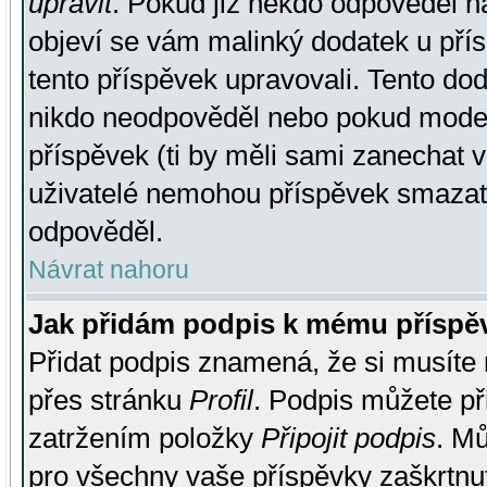
upravit
. Pokud již někdo odpověděl na
objeví se vám malinký dodatek u přísp
tento příspěvek upravovali. Tento do
nikdo neodpověděl nebo pokud moderá
příspěvek (ti by měli sami zanechat v
uživatelé nemohou příspěvek smazat,
odpověděl.
Návrat nahoru
Jak přidám podpis k mému příspě
Přidat podpis znamená, že si musíte n
přes stránku
Profil
. Podpis můžete p
zatržením položky
Připojit podpis
. Mů
pro všechny vaše příspěvky zaškrtnut