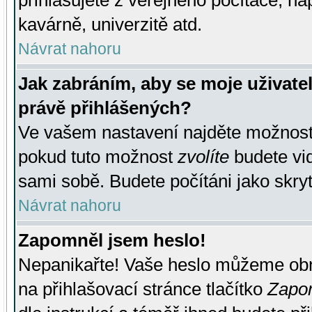
přihlašujete z veřejného počítače, na
kavárně, univerzitě atd.
Návrat nahoru
Jak zabráním, aby se moje uživate
právě přihlášených?
Ve vašem nastavení najděte možnos
pokud tuto možnost
zvolíte
budete vid
sami sobě. Budete počítáni jako skryt
Návrat nahoru
Zapomněl jsem heslo!
Nepanikařte! Vaše heslo můžeme obn
na přihlašovací stránce tlačítko
Zapom