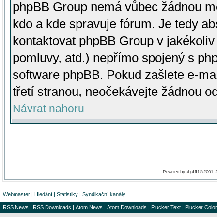
phpBB Group nemá vůbec žádnou moc 
kdo a kde spravuje fórum. Je tedy a
kontaktovat phpBB Group v jakékoliv p
pomluvy, atd.) nepřímo spojený s p
software phpBB. Pokud zašlete e-mai
třetí stranou, neočekávejte žádnou o
Návrat nahoru
phpBB
Powered by
© 2001, 
Webmaster
|
Hledání
|
Statistiky
|
Syndikační kanály
RSS News
|
RSS Downloads
|
Atom News
|
Atom Downloads
|
Plucker Text
|
Plucker Color