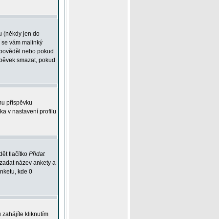
u (někdy jen do
í se vám malinký
odpověděl nebo pokud
íspěvek smazat, pokud
mu příspěvku
ka v nastavení profilu
ět tlačítko
Přidat
 zadat název ankety a
anketu, kde 0
zahájíte kliknutím