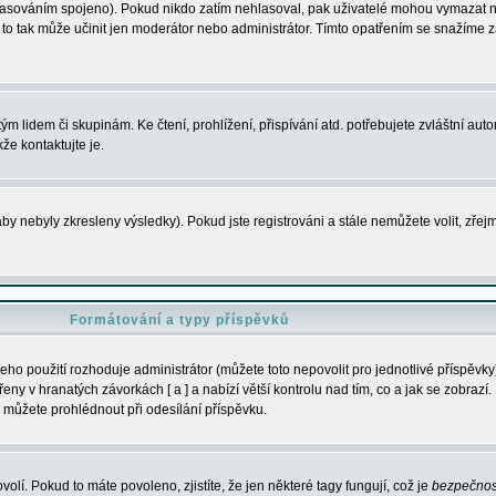
s hlasováním spojeno). Pokud nikdo zatím nehlasoval, pak uživatelé mohou vymazat
y to tak může učinit jen moderátor nebo administrátor. Tímto opatřením se snažíme z
m lidem či skupinám. Ke čtení, prohlížení, přispívání atd. potřebujete zvláštní auto
že kontaktujte je.
aby nebyly zkresleny výsledky). Pokud jste registrováni a stále nemůžete volit, zř
Formátování a typy příspěvků
ho použití rozhoduje administrátor (můžete toto nepovolit pro jednotlivé příspěv
y v hranatých závorkách [ a ] a nabízí větší kontrolu nad tím, co a jak se zobrazí. 
 můžete prohlédnout při odesílání příspěvku.
volí. Pokud to máte povoleno, zjistíte, že jen některé tagy fungují, což je
bezpečnos