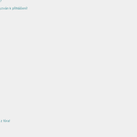
?
yzván k přihlášení!
z fóra!