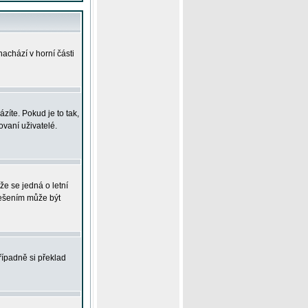
achází v horní části
íte. Pokud je to tak,
vaní uživatelé.
že se jedná o letní
Řešením může být
řípadně si překlad