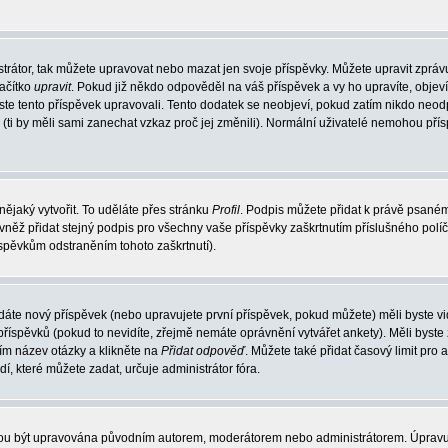
trátor, tak můžete upravovat nebo mazat jen svoje příspěvky. Můžete upravit zpráv
lačítko
upravit
. Pokud již někdo odpověděl na váš příspěvek a vy ho upravíte, objev
t jste tento příspěvek upravovali. Tento dodatek se neobjeví, pokud zatím nikdo ne
k (ti by měli sami zanechat vzkaz proč jej změnili). Normální uživatelé nemohou př
nějaký vytvořit. To uděláte přes stránku
Profil
. Podpis můžete přidat k právě psané
vněž přidat stejný podpis pro všechny vaše příspěvky zaškrtnutím příslušného políč
spěvkům odstraněním tohoto zaškrtnutí).
dáte nový příspěvek (nebo upravujete první příspěvek, pokud můžete) měli byste vid
íspěvků (pokud to nevidíte, zřejmě nemáte oprávnění vytvářet ankety). Měli byste
ím název otázky a klikněte na
Přidat odpověď
. Můžete také přidat časový limit pro 
které můžete zadat, určuje administrátor fóra.
ohou být upravována původním autorem, moderátorem nebo administrátorem. Úpravu 