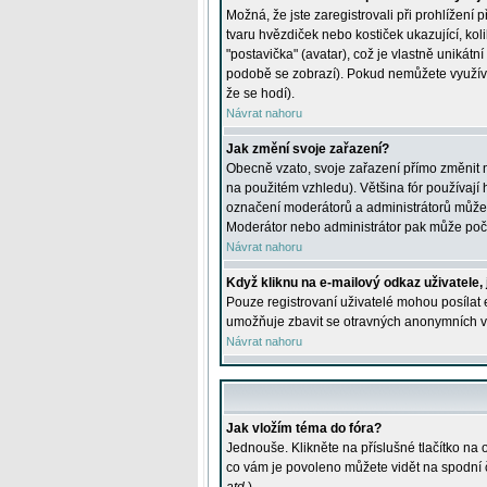
Možná, že jste zaregistrovali při prohlížení
tvaru hvězdiček nebo kostiček ukazující, kol
"postavička" (avatar), což je vlastně unikátn
podobě se zobrazí). Pokud nemůžete využívat 
že se hodí).
Návrat nahoru
Jak změní svoje zařazení?
Obecně vzato, svoje zařazení přímo změnit 
na použitém vzhledu). Většina fór používají h
označení moderátorů a administrátorů může m
Moderátor nebo administrátor pak může počet
Návrat nahoru
Když kliknu na e-mailový odkaz uživatele,
Pouze registrovaní uživatelé mohou posílat e
umožňuje zbavit se otravných anonymních vzk
Návrat nahoru
Jak vložím téma do fóra?
Jednouše. Klikněte na příslušné tlačítko na
co vám je povoleno můžete vidět na spodní 