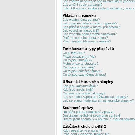
Jak zobrazím obrázek pod uživatelským jménem
Jak změní svoje zařazení?
Když kliknu na e-mailový odkaz uživatele, jsem v
Vkládání příspěvků
Jak vložím téma do fóra?
Jak změním nebo smažu příspěvek?
Jak přidám podpis k mému příspěvku?
Jak vytvořím hlasování?
Jak změním nebo smažu hlasování?
Proč se nemohu dostat k fóru?
Proč nemohu hlasovat v anketě?
Formátování a typy příspěvků
Co je BBCode?
Můžu používat HTML?
Co to jsou smajlíky?
Mohu přidávat obrázky?
Co to jsou oznámení?
Co to jsou důležitá témata?
Co to jsou uzamčená témata?
Uživatelské úrovně a skupiny
Kdo jsou administrátoři?
Kdo jsou moderátoři?
Co jsou uživatelské skupiny?
Jak se mohu zapojit do uživatelské skupiny?
Jak se stanu moderátorem uživatelské skupiny?
Soukromé zprávy
Nemůžu posílat soukromé zprávy!
Dostávám nechtěné soukromé zprávy!
Dostal jsem spamový a obtížný e-mail od někoho 
Záležitosti okolo phpBB 2
Kdo napsal tento program?
Proč není k dispozici funkce X?