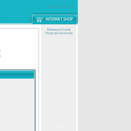
windowsmobile.cz
Reklama
/
Ceník
Vstup pro inzerenty
e
í