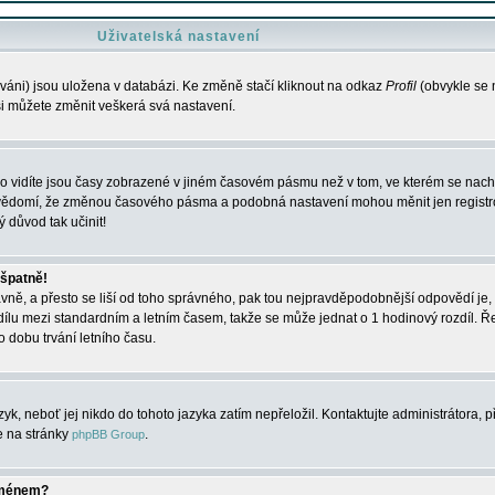
Uživatelská nastavení
váni) jsou uložena v databázi. Ke změně stačí kliknout na odkaz
Profil
(obvykle se n
 si můžete změnit veškerá svá nastavení.
o vidíte jsou časy zobrazené v jiném časovém pásmu než v tom, ve kterém se nacház
 vědomí, že změnou časového pásma a podobná nastavení mohou měnit jen registro
ý důvod tak učinit!
 špatně!
rávně, a přesto se liší od toho správného, pak tou nejpravděpodobnější odpovědí je, 
dílu mezi standardním a letním časem, takže se může jednat o 1 hodinový rozdíl. 
dobu trvání letního času.
yk, neboť jej nikdo do tohoto jazyka zatím nepřeložil. Kontaktujte administrátora, p
te na stránky
.
phpBB Group
jménem?