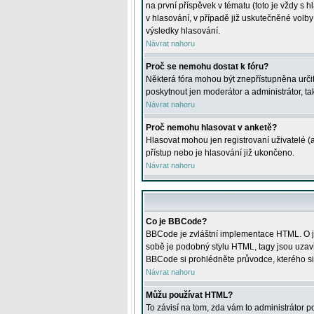
na první příspěvek v tématu (toto je vždy 
v hlasování, v případě již uskutečněné volb
výsledky hlasování.
Návrat nahoru
Proč se nemohu dostat k fóru?
Některá fóra mohou být znepřístupněna určitý
poskytnout jen moderátor a administrátor, tak
Návrat nahoru
Proč nemohu hlasovat v anketě?
Hlasovat mohou jen registrovaní uživatelé (
přístup nebo je hlasování již ukončeno.
Návrat nahoru
Co je BBCode?
BBCode je zvláštní implementace HTML. O je
sobě je podobný stylu HTML, tagy jsou uzavřen
BBCode si prohlédněte průvodce, kterého si
Návrat nahoru
Můžu používat HTML?
To závisí na tom, zda vám to administrátor po