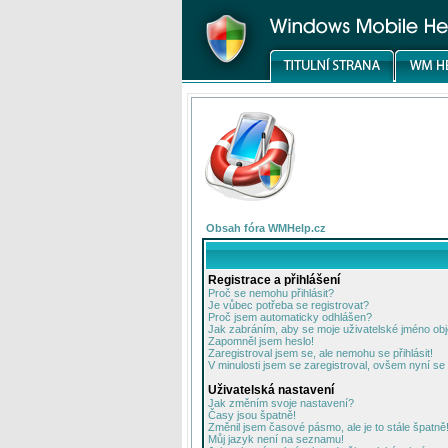
Obsah fóra WMHelp.cz
Registrace a přihlášení
Proč se nemohu přihlásit?
Je vůbec potřeba se registrovat?
Proč jsem automaticky odhlášen?
Jak zabráním, aby se moje uživatelské jméno ob
Zapomněl jsem heslo!
Zaregistroval jsem se, ale nemohu se přihlásit!
V minulosti jsem se zaregistroval, ovšem nyní se 
Uživatelská nastavení
Jak změním svoje nastavení?
Časy jsou špatně!
Změnil jsem časové pásmo, ale je to stále špatně
Můj jazyk není na seznamu!