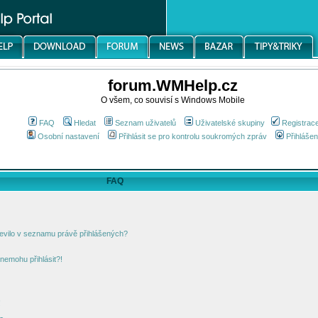
forum.WMHelp.cz
O všem, co souvisí s Windows Mobile
FAQ
Hledat
Seznam uživatelů
Uživatelské skupiny
Registrac
Osobní nastavení
Přihlásit se pro kontrolu soukromých zpráv
Přihlášen
FAQ
jevilo v seznamu právě přihlášených?
nemohu přihlásit?!
!