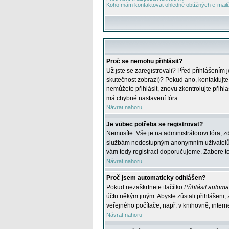
Koho mám kontaktovat ohledně obtížných e-mailů 
Proč se nemohu přihlásit?
Už jste se zaregistrovali? Před přihlášením 
skutečnost zobrazí)? Pokud ano, kontaktujte a
nemůžete přihlásit, znovu zkontrolujte přih
má chybné nastavení fóra.
Návrat nahoru
Je vůbec potřeba se registrovat?
Nemusíte. Vše je na administrátorovi fóra, z
službám nedostupným anonymním uživatelům, j
vám tedy registraci doporučujeme. Zabere to 
Návrat nahoru
Proč jsem automaticky odhlášen?
Pokud nezaškrtnete tlačítko
Přihlásit automat
účtu někým jiným. Abyste zůstali přihlášeni,
veřejného počítače, např. v knihovně, intern
Návrat nahoru