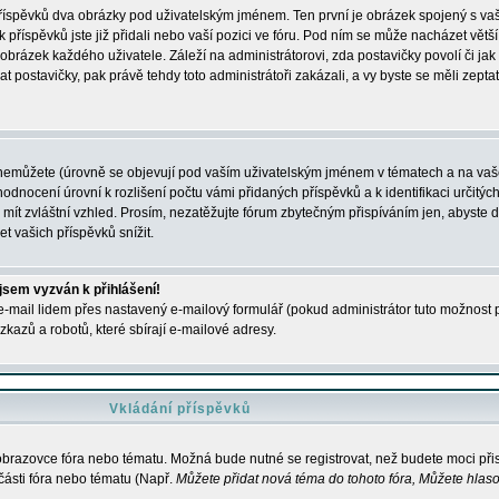
 příspěvků dva obrázky pod uživatelským jménem. Ten první je obrázek spojený s vaš
ik příspěvků jste již přidali nebo vaší pozici ve fóru. Pod ním se může nacházet vět
í obrázek každého uživatele. Záleží na administrátorovi, zda postavičky povolí či jak 
postavičky, pak právě tehdy toto administrátoři zakázali, a vy byste se měli zepta
nemůžete (úrovně se objevují pod vaším uživatelským jménem v tématech a na vaše
odnocení úrovní k rozlišení počtu vámi přidaných příspěvků a k identifikaci určitých
ít zvláštní vzhled. Prosím, nezatěžujte fórum zbytečným přispíváním jen, abyste d
 vašich příspěvků snížit.
 jsem vyzván k přihlášení!
-mail lidem přes nastavený e-mailový formulář (pokud administrátor tuto možnost po
azů a robotů, které sbírají e-mailové adresy.
Vkládání příspěvků
 obrazovce fóra nebo tématu. Možná bude nutné se registrovat, než budete moci přis
části fóra nebo tématu (Např.
Můžete přidat nová téma do tohoto fóra, Můžete hlasov