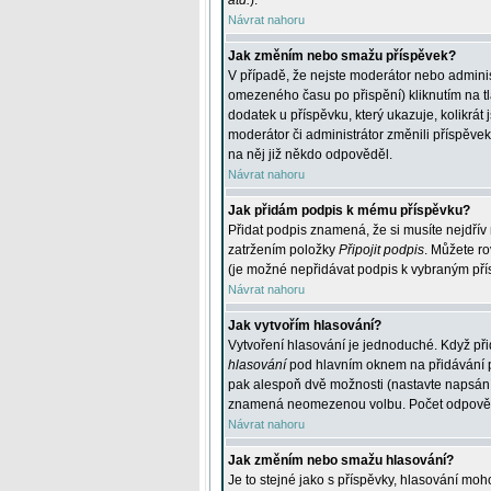
atd.
).
Návrat nahoru
Jak změním nebo smažu příspěvek?
V případě, že nejste moderátor nebo adminis
omezeného času po přispění) kliknutím na t
dodatek u příspěvku, který ukazuje, kolikrá
moderátor či administrátor změnili příspěve
na něj již někdo odpověděl.
Návrat nahoru
Jak přidám podpis k mému příspěvku?
Přidat podpis znamená, že si musíte nejdřív 
zatržením položky
Připojit podpis
. Můžete ro
(je možné nepřidávat podpis k vybraným pří
Návrat nahoru
Jak vytvořím hlasování?
Vytvoření hlasování je jednoduché. Když při
hlasování
pod hlavním oknem na přidávání př
pak alespoň dvě možnosti (nastavte napsán
znamená neomezenou volbu. Počet odpovědí, 
Návrat nahoru
Jak změním nebo smažu hlasování?
Je to stejné jako s příspěvky, hlasování m