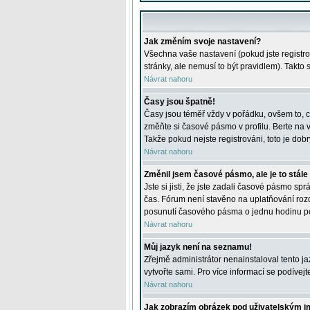
Jak změním svoje nastavení?
Všechna vaše nastavení (pokud jste registro
stránky, ale nemusí to být pravidlem). Takto
Návrat nahoru
Časy jsou špatně!
Časy jsou téměř vždy v pořádku, ovšem to, c
změňte si časové pásmo v profilu. Berte na
Takže pokud nejste registrováni, toto je dobr
Návrat nahoru
Změnil jsem časové pásmo, ale je to stále
Jste si jisti, že jste zadali časové pásmo sp
čas. Fórum není stavěno na uplatňování roz
posunutí časového pásma o jednu hodinu po 
Návrat nahoru
Můj jazyk není na seznamu!
Zřejmě administrátor nenainstaloval tento jaz
vytvořte sami. Pro více informací se podívej
Návrat nahoru
Jak zobrazím obrázek pod uživatelským 