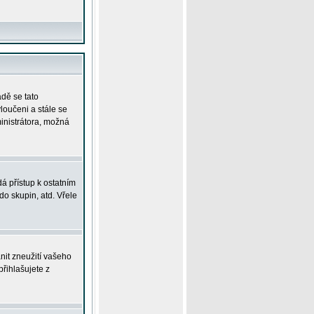
adě se tato
yloučeni a stále se
ministrátora, možná
á přístup k ostatním
o skupin, atd. Vřele
nit zneužití vašeho
přihlašujete z