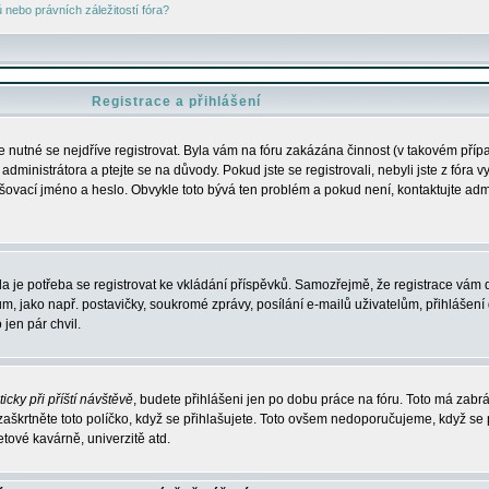
nebo právních záležitostí fóra?
Registrace a přihlášení
je nutné se nejdříve registrovat. Byla vám na fóru zakázána činnost (v takovém příp
dministrátora a ptejte se na důvody. Pokud jste se registrovali, nebyli jste z fóra v
lašovací jméno a heslo. Obvykle toto bývá ten problém a pokud není, kontaktujte ad
da je potřeba se registrovat ke vkládání příspěvků. Samozřejmě, že registrace vám d
ako např. postavičky, soukromé zprávy, posílání e-mailů uživatelům, přihlášení d
jen pár chvil.
icky při příští návštěvě
, budete přihlášeni jen po dobu práce na fóru. Toto má zabrá
 zaškrtněte toto políčko, když se přihlašujete. Toto ovšem nedoporučujeme, když se 
etové kavárně, univerzitě atd.