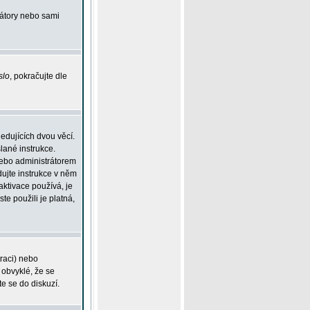
rátory nebo sami
slo
, pokračujte dle
edujících dvou věcí.
lané instrukce.
 nebo administrátorem
dujte instrukce v něm
aktivace používá, je
ste použili je platná,
traci) nebo
 obvyklé, že se
te se do diskuzí.