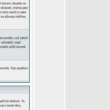
í úrovní, obvykle ve
ší obrázek, známý jako
s nimi naloží (v jaké
t na důvody (věříme,
m profilu, což záleží
 uživatelů, např.
osáhli vyšší úrovně.
volil). Toto opatření
pět do diskuze. To,
at v tomto fóru,