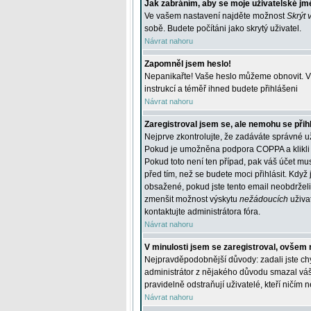
Jak zabráním, aby se moje uživatelské jm
Ve vašem nastavení najděte možnost
Skrýt 
sobě. Budete počítáni jako skrytý uživatel.
Návrat nahoru
Zapomněl jsem heslo!
Nepanikařte! Vaše heslo můžeme obnovit. V 
instrukcí a téměř ihned budete přihlášeni
Návrat nahoru
Zaregistroval jsem se, ale nemohu se přihl
Nejprve zkontrolujte, že zadáváte správné u
Pokud je umožněna podpora COPPA a klikli j
Pokud toto není ten případ, pak váš účet mus
před tím, než se budete moci přihlásit. Když 
obsažené, pokud jste tento email neobdrželi
zmenšit možnost výskytu
nežádoucích
uživat
kontaktujte administrátora fóra.
Návrat nahoru
V minulosti jsem se zaregistroval, ovšem 
Nejpravděpodobnější důvody: zadali jste chyb
administrátor z nějakého důvodu smazal váš ú
pravidelně odstraňují uživatelé, kteří ničím 
Návrat nahoru