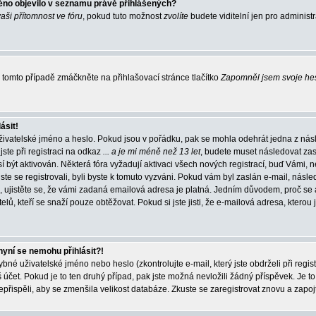
éno objevilo v seznamu právě přihlášených?
vaši přítomnost ve fóru
, pokud tuto možnost
zvolíte
budete viditelní jen pro administ
tomto případě zmáčkněte na přihlašovací stránce tlačítko
Zapomněl jsem svoje he
ásit!
živatelské jméno a heslo. Pokud jsou v pořádku, pak se mohla odehrát jedna z násl
ste při registraci na odkaz
... a je mi méně než 13 let
, budete muset následovat zas
í být aktivován. Některá fóra vyžadují aktivaci všech nových registrací, buď Vámi,
jste se registrovali, byli byste k tomuto vyzváni. Pokud vám byl zaslán e-mail, násle
, ujistěte se, že vámi zadaná emailová adresa je platná. Jedním důvodem, proč se 
elů, kteří se snaží pouze obtěžovat. Pokud si jste jisti, že e-mailová adresa, kterou j
nyní se nemohu přihlásit?!
né uživatelské jméno nebo heslo (zkontrolujte e-mail, který jste obdrželi při regis
čet. Pokud je to ten druhý případ, pak jste možná nevložili žádný příspěvek. Je to
nepřispěli, aby se zmenšila velikost databáze. Zkuste se zaregistrovat znovu a zapoj