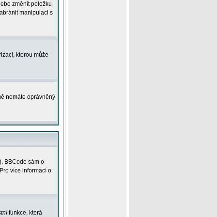
 nebo změnit položku
abránit manipulaci s
rizaci, kterou může
ejmě nemáte oprávněný
ky). BBCode sám o
Pro více informací o
tní
funkce, která