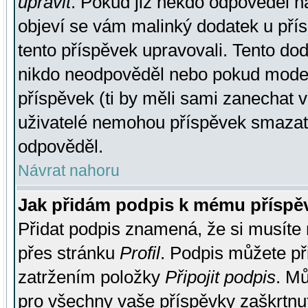
upravit
. Pokud již někdo odpověděl na
objeví se vám malinký dodatek u přísp
tento příspěvek upravovali. Tento do
nikdo neodpověděl nebo pokud moderá
příspěvek (ti by měli sami zanechat v
uživatelé nemohou příspěvek smazat,
odpověděl.
Návrat nahoru
Jak přidám podpis k mému příspě
Přidat podpis znamená, že si musíte n
přes stránku
Profil
. Podpis můžete p
zatržením položky
Připojit podpis
. Mů
pro všechny vaše příspěvky zaškrtnut