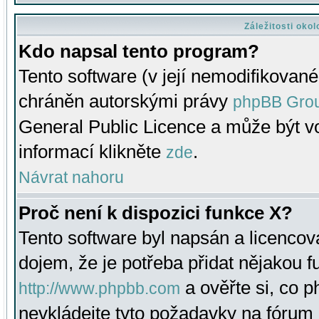
Záležitosti oko
Kdo napsal tento program?
Tento software (v její nemodifikované
chráněn autorskými právy
phpBB Gro
General Public Licence a může být vo
informací klikněte
.
zde
Návrat nahoru
Proč není k dispozici funkce X?
Tento software byl napsán a licenco
dojem, že je potřeba přidat nějakou f
a ověřte si, co 
http://www.phpbb.com
nevkládejte tyto požadavky na fóru