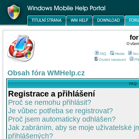
fo
O všem
FAQ
Hledat
Sez
Osobní nastavení
Při
Obsah fóra WMHelp.cz
FAQ
Registrace a přihlášení
Proč se nemohu přihlásit?
Je vůbec potřeba se registrovat?
Proč jsem automaticky odhlášen?
Jak zabráním, aby se moje uživatelské 
přihlášených?