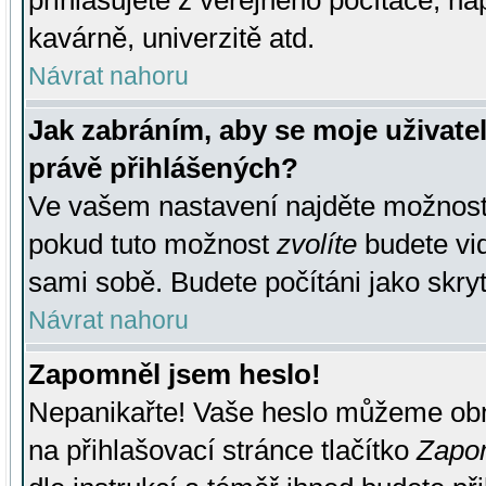
přihlašujete z veřejného počítače, na
kavárně, univerzitě atd.
Návrat nahoru
Jak zabráním, aby se moje uživate
právě přihlášených?
Ve vašem nastavení najděte možnos
pokud tuto možnost
zvolíte
budete vid
sami sobě. Budete počítáni jako skryt
Návrat nahoru
Zapomněl jsem heslo!
Nepanikařte! Vaše heslo můžeme obn
na přihlašovací stránce tlačítko
Zapom