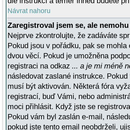
dle instrukcí a téměř ihned budete př
Návrat nahoru
Zaregistroval jsem se, ale nemohu 
Nejprve zkontrolujte, že zadáváte sp
Pokud jsou v pořádku, pak se mohla o
dvou věcí. Pokud je umožněna podpora
registraci na odkaz
... a je mi méně n
následovat zaslané instrukce. Pokud t
musí být aktivován. Některá fóra vyž
registrací, buď Vámi, nebo administr
moci přihlásit. Když jste se registrova
Pokud vám byl zaslán e-mail, násled
pokud jste tento email neobdrželi, uj