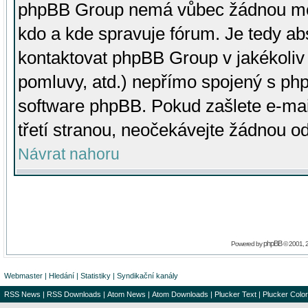
phpBB Group nemá vůbec žádnou moc 
kdo a kde spravuje fórum. Je tedy a
kontaktovat phpBB Group v jakékoliv p
pomluvy, atd.) nepřímo spojený s p
software phpBB. Pokud zašlete e-mai
třetí stranou, neočekávejte žádnou o
Návrat nahoru
phpBB
Powered by
© 2001, 
Webmaster
|
Hledání
|
Statistiky
|
Syndikační kanály
RSS News
|
RSS Downloads
|
Atom News
|
Atom Downloads
|
Plucker Text
|
Plucker Color