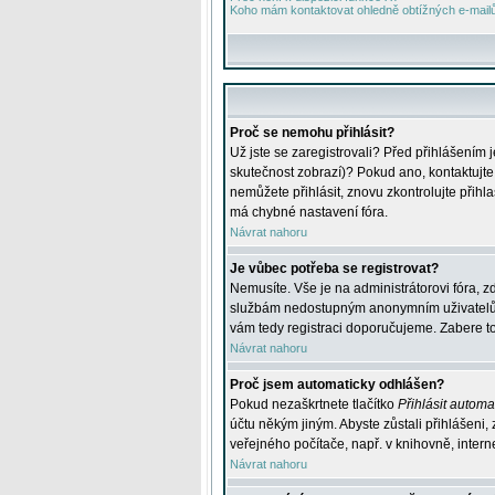
Koho mám kontaktovat ohledně obtížných e-mailů 
Proč se nemohu přihlásit?
Už jste se zaregistrovali? Před přihlášením 
skutečnost zobrazí)? Pokud ano, kontaktujte a
nemůžete přihlásit, znovu zkontrolujte přih
má chybné nastavení fóra.
Návrat nahoru
Je vůbec potřeba se registrovat?
Nemusíte. Vše je na administrátorovi fóra, z
službám nedostupným anonymním uživatelům, j
vám tedy registraci doporučujeme. Zabere to 
Návrat nahoru
Proč jsem automaticky odhlášen?
Pokud nezaškrtnete tlačítko
Přihlásit automat
účtu někým jiným. Abyste zůstali přihlášeni,
veřejného počítače, např. v knihovně, intern
Návrat nahoru