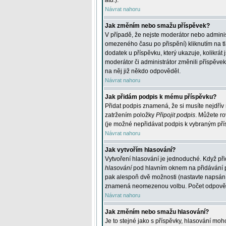
atd.
).
Návrat nahoru
Jak změním nebo smažu příspěvek?
V případě, že nejste moderátor nebo adminis
omezeného času po přispění) kliknutím na t
dodatek u příspěvku, který ukazuje, kolikrá
moderátor či administrátor změnili příspěve
na něj již někdo odpověděl.
Návrat nahoru
Jak přidám podpis k mému příspěvku?
Přidat podpis znamená, že si musíte nejdřív 
zatržením položky
Připojit podpis
. Můžete ro
(je možné nepřidávat podpis k vybraným pří
Návrat nahoru
Jak vytvořím hlasování?
Vytvoření hlasování je jednoduché. Když při
hlasování
pod hlavním oknem na přidávání př
pak alespoň dvě možnosti (nastavte napsán
znamená neomezenou volbu. Počet odpovědí, 
Návrat nahoru
Jak změním nebo smažu hlasování?
Je to stejné jako s příspěvky, hlasování m