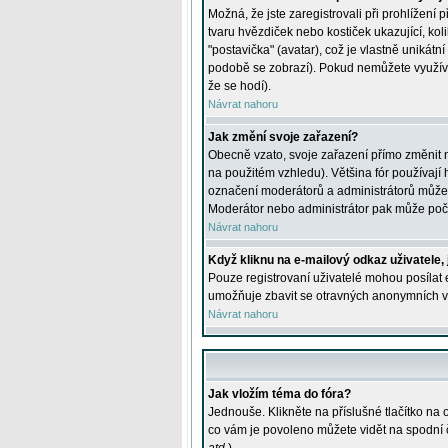
Možná, že jste zaregistrovali při prohlížení
tvaru hvězdiček nebo kostiček ukazující, kol
"postavička" (avatar), což je vlastně unikátn
podobě se zobrazí). Pokud nemůžete využívat 
že se hodí).
Návrat nahoru
Jak změní svoje zařazení?
Obecně vzato, svoje zařazení přímo změnit 
na použitém vzhledu). Většina fór používají h
označení moderátorů a administrátorů může m
Moderátor nebo administrátor pak může počet
Návrat nahoru
Když kliknu na e-mailový odkaz uživatele,
Pouze registrovaní uživatelé mohou posílat e
umožňuje zbavit se otravných anonymních vzk
Návrat nahoru
Jak vložím téma do fóra?
Jednouše. Klikněte na příslušné tlačítko na
co vám je povoleno můžete vidět na spodní 