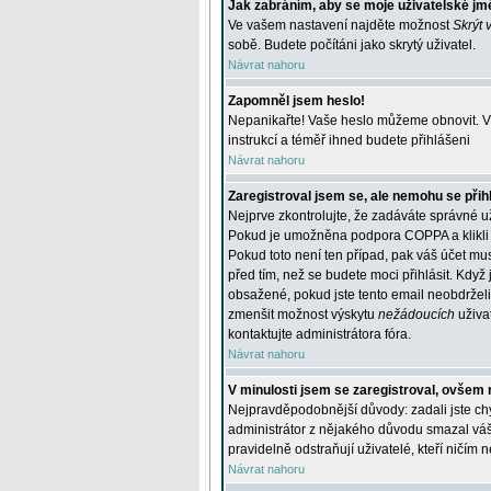
Jak zabráním, aby se moje uživatelské jm
Ve vašem nastavení najděte možnost
Skrýt 
sobě. Budete počítáni jako skrytý uživatel.
Návrat nahoru
Zapomněl jsem heslo!
Nepanikařte! Vaše heslo můžeme obnovit. V 
instrukcí a téměř ihned budete přihlášeni
Návrat nahoru
Zaregistroval jsem se, ale nemohu se přihl
Nejprve zkontrolujte, že zadáváte správné u
Pokud je umožněna podpora COPPA a klikli j
Pokud toto není ten případ, pak váš účet mus
před tím, než se budete moci přihlásit. Když 
obsažené, pokud jste tento email neobdrželi
zmenšit možnost výskytu
nežádoucích
uživat
kontaktujte administrátora fóra.
Návrat nahoru
V minulosti jsem se zaregistroval, ovšem 
Nejpravděpodobnější důvody: zadali jste chyb
administrátor z nějakého důvodu smazal váš ú
pravidelně odstraňují uživatelé, kteří ničím 
Návrat nahoru