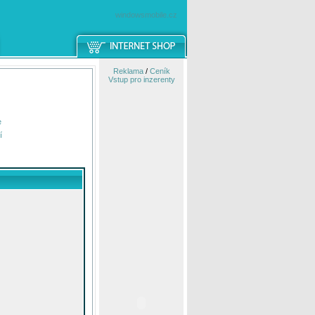
windowsmobile.cz
Reklama
/
Ceník
Vstup pro inzerenty
e
í