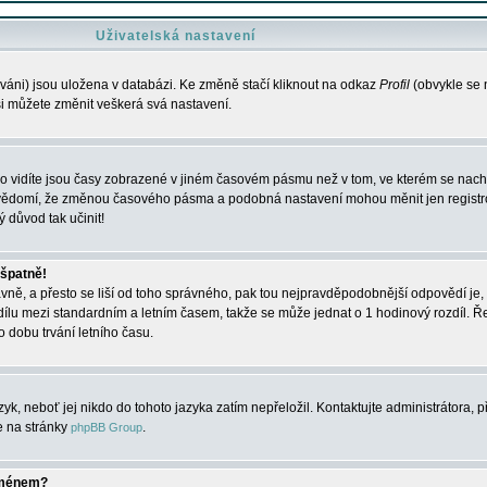
Uživatelská nastavení
váni) jsou uložena v databázi. Ke změně stačí kliknout na odkaz
Profil
(obvykle se n
 si můžete změnit veškerá svá nastavení.
o vidíte jsou časy zobrazené v jiném časovém pásmu než v tom, ve kterém se nacház
 vědomí, že změnou časového pásma a podobná nastavení mohou měnit jen registro
ý důvod tak učinit!
 špatně!
rávně, a přesto se liší od toho správného, pak tou nejpravděpodobnější odpovědí je, 
dílu mezi standardním a letním časem, takže se může jednat o 1 hodinový rozdíl. 
dobu trvání letního času.
yk, neboť jej nikdo do tohoto jazyka zatím nepřeložil. Kontaktujte administrátora, p
te na stránky
.
phpBB Group
jménem?