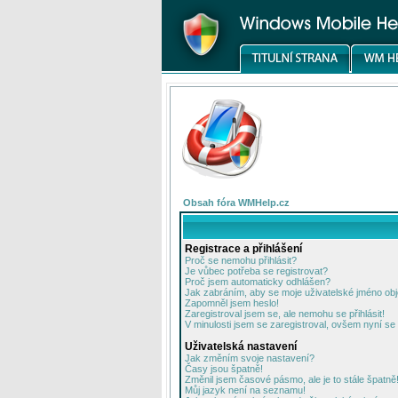
Obsah fóra WMHelp.cz
Registrace a přihlášení
Proč se nemohu přihlásit?
Je vůbec potřeba se registrovat?
Proč jsem automaticky odhlášen?
Jak zabráním, aby se moje uživatelské jméno ob
Zapomněl jsem heslo!
Zaregistroval jsem se, ale nemohu se přihlásit!
V minulosti jsem se zaregistroval, ovšem nyní se 
Uživatelská nastavení
Jak změním svoje nastavení?
Časy jsou špatně!
Změnil jsem časové pásmo, ale je to stále špatně
Můj jazyk není na seznamu!