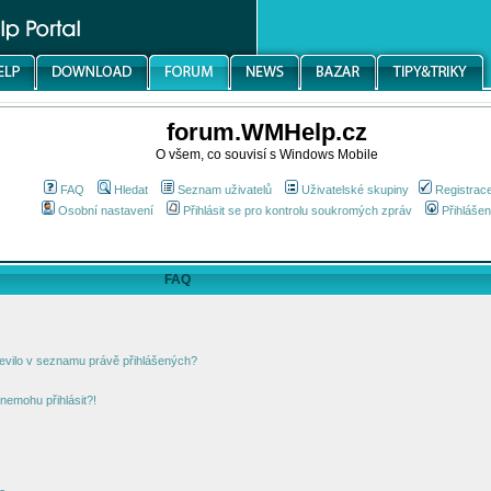
forum.WMHelp.cz
O všem, co souvisí s Windows Mobile
FAQ
Hledat
Seznam uživatelů
Uživatelské skupiny
Registrac
Osobní nastavení
Přihlásit se pro kontrolu soukromých zpráv
Přihlášen
FAQ
jevilo v seznamu právě přihlášených?
nemohu přihlásit?!
!