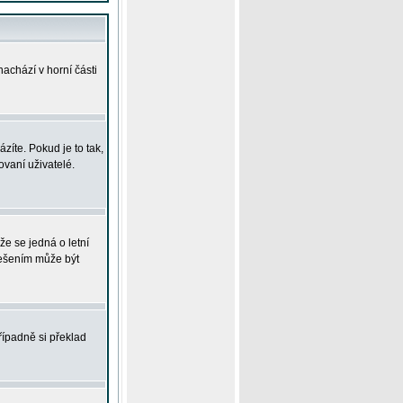
achází v horní části
íte. Pokud je to tak,
vaní uživatelé.
že se jedná o letní
Řešením může být
řípadně si překlad