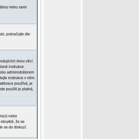
rátory nebo sami
slo
, pokračujte dle
edujících dvou věcí.
lané instrukce.
 nebo administrátorem
dujte instrukce v něm
aktivace používá, je
ste použili je platná,
traci) nebo
 obvyklé, že se
te se do diskuzí.