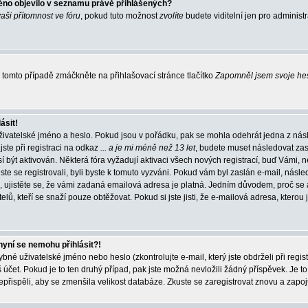
éno objevilo v seznamu právě přihlášených?
vaši přítomnost ve fóru
, pokud tuto možnost
zvolíte
budete viditelní jen pro administ
tomto případě zmáčkněte na přihlašovací stránce tlačítko
Zapomněl jsem svoje he
ásit!
živatelské jméno a heslo. Pokud jsou v pořádku, pak se mohla odehrát jedna z násl
ste při registraci na odkaz
... a je mi méně než 13 let
, budete muset následovat zas
í být aktivován. Některá fóra vyžadují aktivaci všech nových registrací, buď Vámi,
jste se registrovali, byli byste k tomuto vyzváni. Pokud vám byl zaslán e-mail, násle
, ujistěte se, že vámi zadaná emailová adresa je platná. Jedním důvodem, proč se 
elů, kteří se snaží pouze obtěžovat. Pokud si jste jisti, že e-mailová adresa, kterou j
nyní se nemohu přihlásit?!
né uživatelské jméno nebo heslo (zkontrolujte e-mail, který jste obdrželi při regis
čet. Pokud je to ten druhý případ, pak jste možná nevložili žádný příspěvek. Je to
nepřispěli, aby se zmenšila velikost databáze. Zkuste se zaregistrovat znovu a zapoj