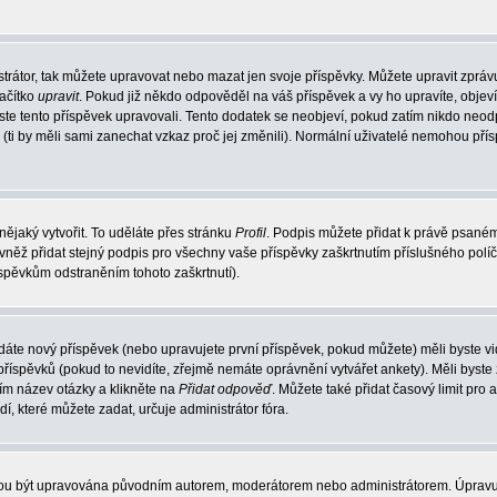
trátor, tak můžete upravovat nebo mazat jen svoje příspěvky. Můžete upravit zpráv
lačítko
upravit
. Pokud již někdo odpověděl na váš příspěvek a vy ho upravíte, objev
t jste tento příspěvek upravovali. Tento dodatek se neobjeví, pokud zatím nikdo ne
k (ti by měli sami zanechat vzkaz proč jej změnili). Normální uživatelé nemohou př
nějaký vytvořit. To uděláte přes stránku
Profil
. Podpis můžete přidat k právě psané
vněž přidat stejný podpis pro všechny vaše příspěvky zaškrtnutím příslušného políč
spěvkům odstraněním tohoto zaškrtnutí).
dáte nový příspěvek (nebo upravujete první příspěvek, pokud můžete) měli byste vid
íspěvků (pokud to nevidíte, zřejmě nemáte oprávnění vytvářet ankety). Měli byste
ím název otázky a klikněte na
Přidat odpověď
. Můžete také přidat časový limit pro 
které můžete zadat, určuje administrátor fóra.
ohou být upravována původním autorem, moderátorem nebo administrátorem. Úpravu 