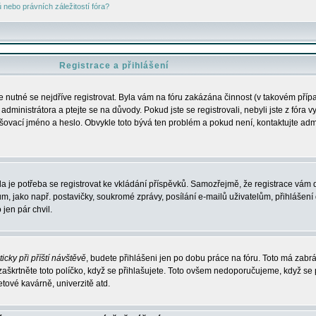
nebo právních záležitostí fóra?
Registrace a přihlášení
je nutné se nejdříve registrovat. Byla vám na fóru zakázána činnost (v takovém příp
dministrátora a ptejte se na důvody. Pokud jste se registrovali, nebyli jste z fóra v
lašovací jméno a heslo. Obvykle toto bývá ten problém a pokud není, kontaktujte ad
da je potřeba se registrovat ke vkládání příspěvků. Samozřejmě, že registrace vám d
ako např. postavičky, soukromé zprávy, posílání e-mailů uživatelům, přihlášení d
jen pár chvil.
icky při příští návštěvě
, budete přihlášeni jen po dobu práce na fóru. Toto má zabrá
 zaškrtněte toto políčko, když se přihlašujete. Toto ovšem nedoporučujeme, když se 
etové kavárně, univerzitě atd.