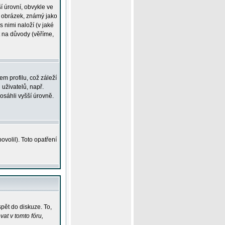
í úrovní, obvykle ve
ší obrázek, známý jako
s nimi naloží (v jaké
t na důvody (věříme,
m profilu, což záleží
 uživatelů, např.
osáhli vyšší úrovně.
volil). Toto opatření
pět do diskuze. To,
at v tomto fóru,