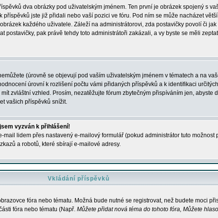
 příspěvků dva obrázky pod uživatelským jménem. Ten první je obrázek spojený s vaš
ik příspěvků jste již přidali nebo vaší pozici ve fóru. Pod ním se může nacházet vět
í obrázek každého uživatele. Záleží na administrátorovi, zda postavičky povolí či jak 
postavičky, pak právě tehdy toto administrátoři zakázali, a vy byste se měli zepta
nemůžete (úrovně se objevují pod vaším uživatelským jménem v tématech a na vaše
odnocení úrovní k rozlišení počtu vámi přidaných příspěvků a k identifikaci určitých
ít zvláštní vzhled. Prosím, nezatěžujte fórum zbytečným přispíváním jen, abyste d
 vašich příspěvků snížit.
 jsem vyzván k přihlášení!
-mail lidem přes nastavený e-mailový formulář (pokud administrátor tuto možnost po
azů a robotů, které sbírají e-mailové adresy.
Vkládání příspěvků
 obrazovce fóra nebo tématu. Možná bude nutné se registrovat, než budete moci přis
části fóra nebo tématu (Např.
Můžete přidat nová téma do tohoto fóra, Můžete hlasov