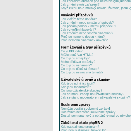
Jak zobrazím obrázek pod uživatelským jménem
Jak změní svoje zařazení?
Když kliknu na e-mailový odkaz uživatele, jsem v
Vkládání příspěvků
Jak vložím téma do fóra?
Jak změním nebo smažu příspěvek?
Jak přidám podpis k mému příspěvku?
Jak vytvořím hlasování?
Jak změním nebo smažu hlasování?
Proč se nemohu dostat k fóru?
Proč nemohu hlasovat v anketě?
Formátování a typy příspěvků
Co je BBCode?
Můžu používat HTML?
Co to jsou smajlíky?
Mohu přidávat obrázky?
Co to jsou oznámení?
Co to jsou důležitá témata?
Co to jsou uzamčená témata?
Uživatelské úrovně a skupiny
Kdo jsou administrátoři?
Kdo jsou moderátoři?
Co jsou uživatelské skupiny?
Jak se mohu zapojit do uživatelské skupiny?
Jak se stanu moderátorem uživatelské skupiny?
Soukromé zprávy
Nemůžu posílat soukromé zprávy!
Dostávám nechtěné soukromé zprávy!
Dostal jsem spamový a obtížný e-mail od někoho 
Záležitosti okolo phpBB 2
Kdo napsal tento program?
Proč není k dispozici funkce X?