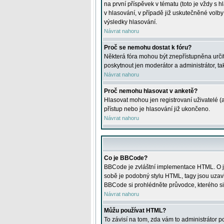
na první příspěvek v tématu (toto je vždy 
v hlasování, v případě již uskutečněné volb
výsledky hlasování.
Návrat nahoru
Proč se nemohu dostat k fóru?
Některá fóra mohou být znepřístupněna určitý
poskytnout jen moderátor a administrátor, tak
Návrat nahoru
Proč nemohu hlasovat v anketě?
Hlasovat mohou jen registrovaní uživatelé (
přístup nebo je hlasování již ukončeno.
Návrat nahoru
Co je BBCode?
BBCode je zvláštní implementace HTML. O je
sobě je podobný stylu HTML, tagy jsou uzavřen
BBCode si prohlédněte průvodce, kterého si
Návrat nahoru
Můžu používat HTML?
To závisí na tom, zda vám to administrátor po