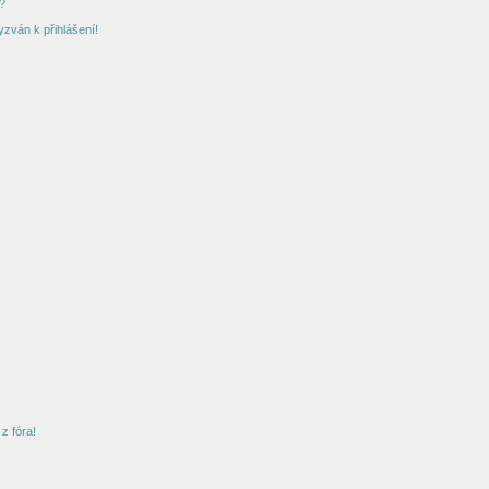
?
yzván k přihlášení!
z fóra!