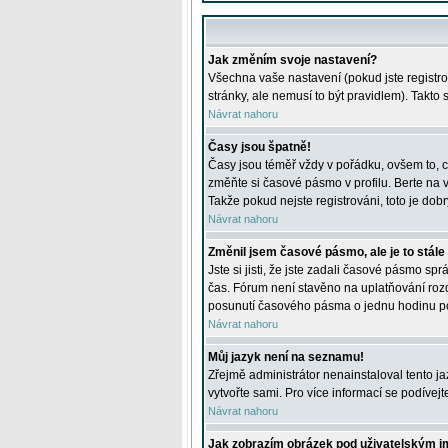
Jak změním svoje nastavení?
Všechna vaše nastavení (pokud jste registro
stránky, ale nemusí to být pravidlem). Takto
Návrat nahoru
Časy jsou špatně!
Časy jsou téměř vždy v pořádku, ovšem to, c
změňte si časové pásmo v profilu. Berte na
Takže pokud nejste registrováni, toto je dobr
Návrat nahoru
Změnil jsem časové pásmo, ale je to stále
Jste si jisti, že jste zadali časové pásmo sp
čas. Fórum není stavěno na uplatňování roz
posunutí časového pásma o jednu hodinu po 
Návrat nahoru
Můj jazyk není na seznamu!
Zřejmě administrátor nenainstaloval tento jaz
vytvořte sami. Pro více informací se podívej
Návrat nahoru
Jak zobrazím obrázek pod uživatelským 