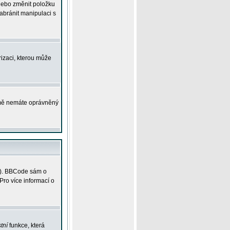
 nebo změnit položku
abránit manipulaci s
rizaci, kterou může
ejmě nemáte oprávněný
ky). BBCode sám o
Pro více informací o
tní
funkce, která