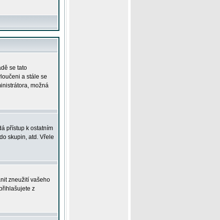
adě se tato
yloučeni a stále se
ministrátora, možná
á přístup k ostatním
o skupin, atd. Vřele
nit zneužití vašeho
přihlašujete z