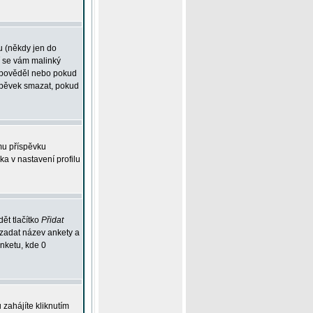
u (někdy jen do
í se vám malinký
odpověděl nebo pokud
íspěvek smazat, pokud
mu příspěvku
ka v nastavení profilu
ět tlačítko
Přidat
 zadat název ankety a
anketu, kde 0
zahájíte kliknutím