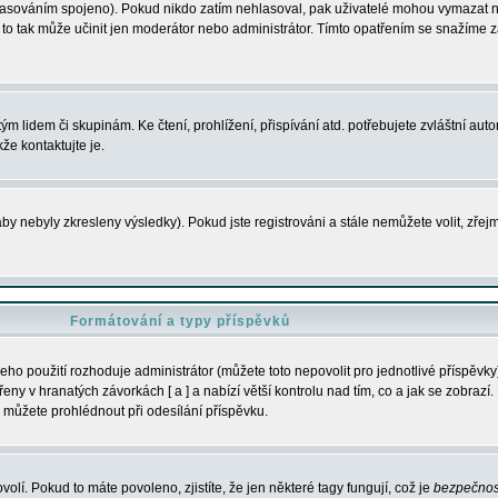
s hlasováním spojeno). Pokud nikdo zatím nehlasoval, pak uživatelé mohou vymazat
y to tak může učinit jen moderátor nebo administrátor. Tímto opatřením se snažíme z
m lidem či skupinám. Ke čtení, prohlížení, přispívání atd. potřebujete zvláštní auto
že kontaktujte je.
aby nebyly zkresleny výsledky). Pokud jste registrováni a stále nemůžete volit, zř
Formátování a typy příspěvků
ho použití rozhoduje administrátor (můžete toto nepovolit pro jednotlivé příspěv
y v hranatých závorkách [ a ] a nabízí větší kontrolu nad tím, co a jak se zobrazí. 
 můžete prohlédnout při odesílání příspěvku.
volí. Pokud to máte povoleno, zjistíte, že jen některé tagy fungují, což je
bezpečnos