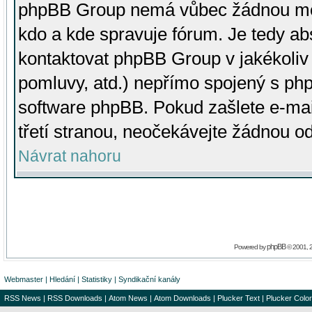
phpBB Group nemá vůbec žádnou moc 
kdo a kde spravuje fórum. Je tedy a
kontaktovat phpBB Group v jakékoliv p
pomluvy, atd.) nepřímo spojený s p
software phpBB. Pokud zašlete e-mai
třetí stranou, neočekávejte žádnou o
Návrat nahoru
phpBB
Powered by
© 2001, 
Webmaster
|
Hledání
|
Statistiky
|
Syndikační kanály
RSS News
|
RSS Downloads
|
Atom News
|
Atom Downloads
|
Plucker Text
|
Plucker Color