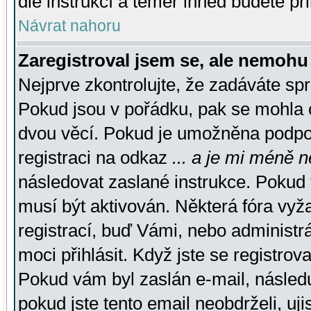
dle instrukcí a téměř ihned budete př
Návrat nahoru
Zaregistroval jsem se, ale nemohu 
Nejprve zkontrolujte, že zadáváte sp
Pokud jsou v pořádku, pak se mohla o
dvou věcí. Pokud je umožněna podpora
registraci na odkaz
... a je mi méně n
následovat zaslané instrukce. Pokud t
musí být aktivován. Některá fóra vyž
registrací, buď Vámi, nebo administr
moci přihlásit. Když jste se registrova
Pokud vám byl zaslán e-mail, násled
pokud jste tento email neobdrželi, uj