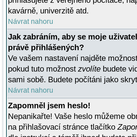
přihlašujete z veřejného počítače, na
kavárně, univerzitě atd.
Návrat nahoru
Jak zabráním, aby se moje uživate
právě přihlášených?
Ve vašem nastavení najděte možnos
pokud tuto možnost
zvolíte
budete vid
sami sobě. Budete počítáni jako skryt
Návrat nahoru
Zapomněl jsem heslo!
Nepanikařte! Vaše heslo můžeme obn
na přihlašovací stránce tlačítko
Zapom