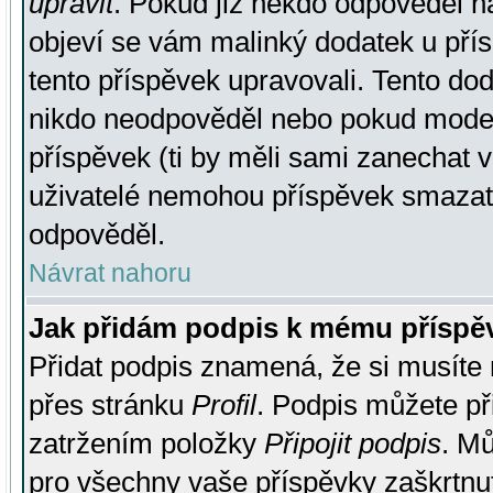
upravit
. Pokud již někdo odpověděl na
objeví se vám malinký dodatek u přísp
tento příspěvek upravovali. Tento do
nikdo neodpověděl nebo pokud moderá
příspěvek (ti by měli sami zanechat v
uživatelé nemohou příspěvek smazat,
odpověděl.
Návrat nahoru
Jak přidám podpis k mému příspě
Přidat podpis znamená, že si musíte n
přes stránku
Profil
. Podpis můžete p
zatržením položky
Připojit podpis
. Mů
pro všechny vaše příspěvky zaškrtnut