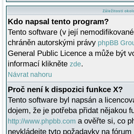
Záležitosti oko
Kdo napsal tento program?
Tento software (v její nemodifikované
chráněn autorskými právy
phpBB Gro
General Public Licence a může být vo
informací klikněte
.
zde
Návrat nahoru
Proč není k dispozici funkce X?
Tento software byl napsán a licenco
dojem, že je potřeba přidat nějakou f
a ověřte si, co 
http://www.phpbb.com
nevkládejte tyto požadavky na fóru