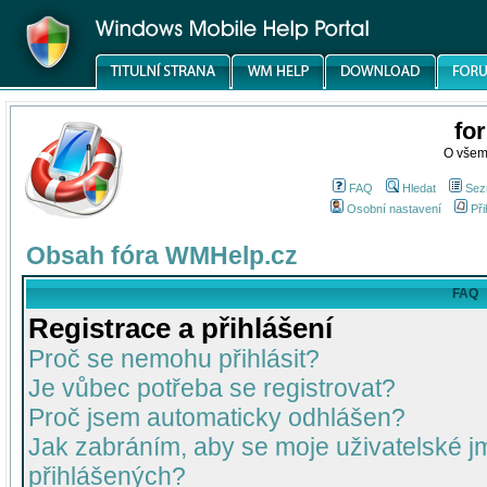
fo
O všem
FAQ
Hledat
Sez
Osobní nastavení
Při
Obsah fóra WMHelp.cz
FAQ
Registrace a přihlášení
Proč se nemohu přihlásit?
Je vůbec potřeba se registrovat?
Proč jsem automaticky odhlášen?
Jak zabráním, aby se moje uživatelské 
přihlášených?