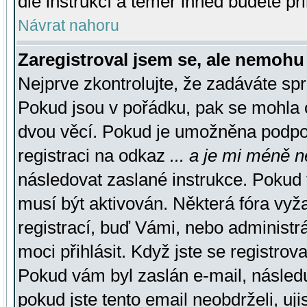
dle instrukcí a téměř ihned budete př
Návrat nahoru
Zaregistroval jsem se, ale nemohu 
Nejprve zkontrolujte, že zadáváte sp
Pokud jsou v pořádku, pak se mohla o
dvou věcí. Pokud je umožněna podpora
registraci na odkaz
... a je mi méně n
následovat zaslané instrukce. Pokud t
musí být aktivován. Některá fóra vyž
registrací, buď Vámi, nebo administr
moci přihlásit. Když jste se registrova
Pokud vám byl zaslán e-mail, násled
pokud jste tento email neobdrželi, uj