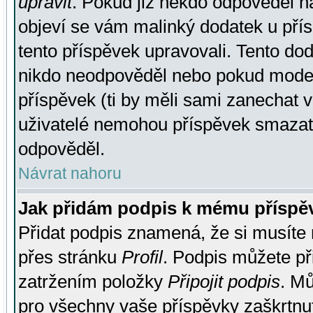
upravit
. Pokud již někdo odpověděl na
objeví se vám malinký dodatek u přísp
tento příspěvek upravovali. Tento do
nikdo neodpověděl nebo pokud moderá
příspěvek (ti by měli sami zanechat v
uživatelé nemohou příspěvek smazat,
odpověděl.
Návrat nahoru
Jak přidám podpis k mému příspě
Přidat podpis znamená, že si musíte n
přes stránku
Profil
. Podpis můžete p
zatržením položky
Připojit podpis
. Mů
pro všechny vaše příspěvky zaškrtnut