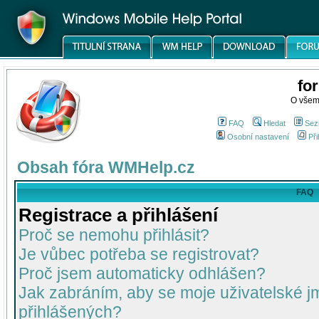
fo
O všem
FAQ
Hledat
Sez
Osobní nastavení
Při
Obsah fóra WMHelp.cz
FAQ
Registrace a přihlášení
Proč se nemohu přihlásit?
Je vůbec potřeba se registrovat?
Proč jsem automaticky odhlášen?
Jak zabráním, aby se moje uživatelské 
přihlášených?