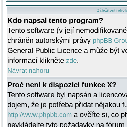
Záležitosti oko
Kdo napsal tento program?
Tento software (v její nemodifikované
chráněn autorskými právy
phpBB Gro
General Public Licence a může být vo
informací klikněte
.
zde
Návrat nahoru
Proč není k dispozici funkce X?
Tento software byl napsán a licenco
dojem, že je potřeba přidat nějakou f
a ověřte si, co 
http://www.phpbb.com
nevkládejte tyto požadavky na fóru