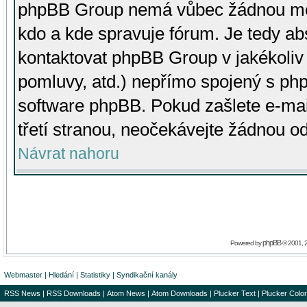
phpBB Group nemá vůbec žádnou moc 
kdo a kde spravuje fórum. Je tedy a
kontaktovat phpBB Group v jakékoliv p
pomluvy, atd.) nepřímo spojený s p
software phpBB. Pokud zašlete e-mai
třetí stranou, neočekávejte žádnou o
Návrat nahoru
phpBB
Powered by
© 2001, 
Webmaster
|
Hledání
|
Statistiky
|
Syndikační kanály
RSS News
|
RSS Downloads
|
Atom News
|
Atom Downloads
|
Plucker Text
|
Plucker Color