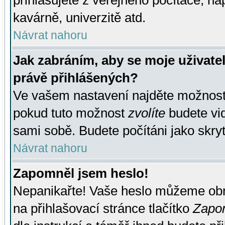
přihlašujete z veřejného počítače, na
kavárně, univerzitě atd.
Návrat nahoru
Jak zabráním, aby se moje uživate
právě přihlášených?
Ve vašem nastavení najděte možnos
pokud tuto možnost
zvolíte
budete vid
sami sobě. Budete počítáni jako skryt
Návrat nahoru
Zapomněl jsem heslo!
Nepanikařte! Vaše heslo můžeme obn
na přihlašovací stránce tlačítko
Zapom