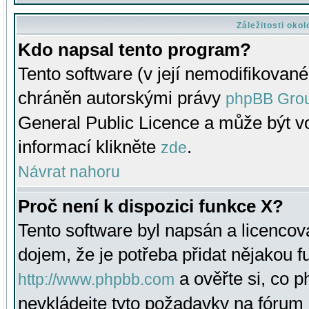
Záležitosti oko
Kdo napsal tento program?
Tento software (v její nemodifikované
chráněn autorskými právy
phpBB Gro
General Public Licence a může být vo
informací klikněte
.
zde
Návrat nahoru
Proč není k dispozici funkce X?
Tento software byl napsán a licenco
dojem, že je potřeba přidat nějakou f
a ověřte si, co 
http://www.phpbb.com
nevkládejte tyto požadavky na fóru