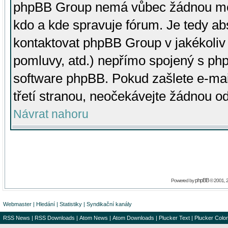
phpBB Group nemá vůbec žádnou moc 
kdo a kde spravuje fórum. Je tedy a
kontaktovat phpBB Group v jakékoliv p
pomluvy, atd.) nepřímo spojený s p
software phpBB. Pokud zašlete e-mai
třetí stranou, neočekávejte žádnou o
Návrat nahoru
phpBB
Powered by
© 2001, 
Webmaster
|
Hledání
|
Statistiky
|
Syndikační kanály
RSS News
|
RSS Downloads
|
Atom News
|
Atom Downloads
|
Plucker Text
|
Plucker Color