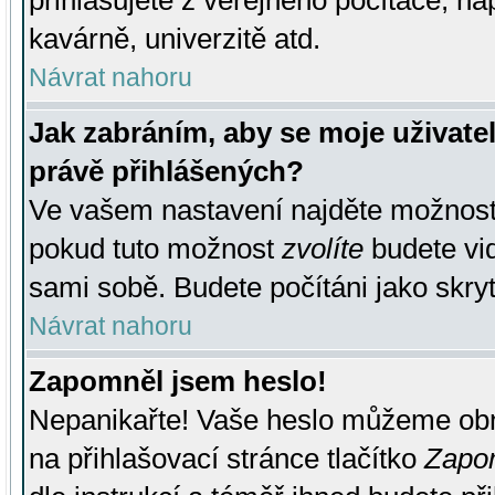
přihlašujete z veřejného počítače, na
kavárně, univerzitě atd.
Návrat nahoru
Jak zabráním, aby se moje uživate
právě přihlášených?
Ve vašem nastavení najděte možnos
pokud tuto možnost
zvolíte
budete vid
sami sobě. Budete počítáni jako skryt
Návrat nahoru
Zapomněl jsem heslo!
Nepanikařte! Vaše heslo můžeme obn
na přihlašovací stránce tlačítko
Zapom