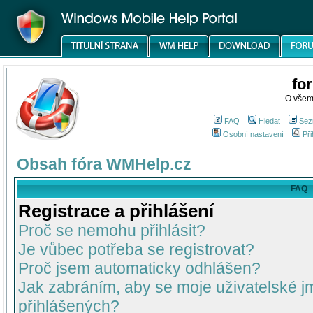
fo
O všem
FAQ
Hledat
Sez
Osobní nastavení
Při
Obsah fóra WMHelp.cz
FAQ
Registrace a přihlášení
Proč se nemohu přihlásit?
Je vůbec potřeba se registrovat?
Proč jsem automaticky odhlášen?
Jak zabráním, aby se moje uživatelské 
přihlášených?