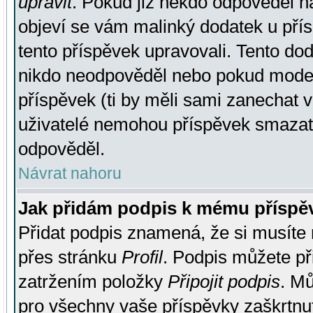
upravit
. Pokud již někdo odpověděl na
objeví se vám malinký dodatek u přísp
tento příspěvek upravovali. Tento do
nikdo neodpověděl nebo pokud moderá
příspěvek (ti by měli sami zanechat v
uživatelé nemohou příspěvek smazat,
odpověděl.
Návrat nahoru
Jak přidám podpis k mému příspě
Přidat podpis znamená, že si musíte n
přes stránku
Profil
. Podpis můžete p
zatržením položky
Připojit podpis
. Mů
pro všechny vaše příspěvky zaškrtnut