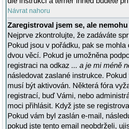
dle instrukcí a téměř ihned budete př
Návrat nahoru
Zaregistroval jsem se, ale nemohu 
Nejprve zkontrolujte, že zadáváte sp
Pokud jsou v pořádku, pak se mohla o
dvou věcí. Pokud je umožněna podpora
registraci na odkaz
... a je mi méně n
následovat zaslané instrukce. Pokud t
musí být aktivován. Některá fóra vyž
registrací, buď Vámi, nebo administr
moci přihlásit. Když jste se registrova
Pokud vám byl zaslán e-mail, násled
pokud jste tento email neobdrželi, uj