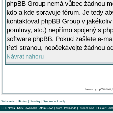
phpBB Group nemá vůbec žádnou moc 
kdo a kde spravuje fórum. Je tedy a
kontaktovat phpBB Group v jakékoliv p
pomluvy, atd.) nepřímo spojený s p
software phpBB. Pokud zašlete e-mai
třetí stranou, neočekávejte žádnou o
Návrat nahoru
phpBB
Powered by
© 2001, 
Webmaster
|
Hledání
|
Statistiky
|
Syndikační kanály
RSS News
|
RSS Downloads
|
Atom News
|
Atom Downloads
|
Plucker Text
|
Plucker Color