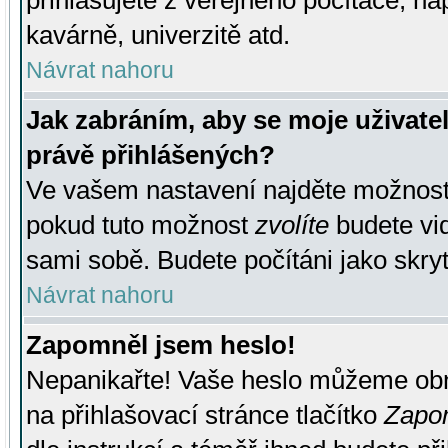
přihlašujete z veřejného počítače, na
kavárně, univerzitě atd.
Návrat nahoru
Jak zabráním, aby se moje uživate
právě přihlášených?
Ve vašem nastavení najděte možnos
pokud tuto možnost
zvolíte
budete vid
sami sobě. Budete počítáni jako skryt
Návrat nahoru
Zapomněl jsem heslo!
Nepanikařte! Vaše heslo můžeme obn
na přihlašovací stránce tlačítko
Zapom