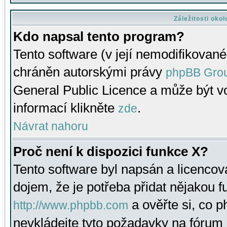
Záležitosti oko
Kdo napsal tento program?
Tento software (v její nemodifikované
chráněn autorskými právy
phpBB Gro
General Public Licence a může být vo
informací klikněte
.
zde
Návrat nahoru
Proč není k dispozici funkce X?
Tento software byl napsán a licenco
dojem, že je potřeba přidat nějakou f
a ověřte si, co 
http://www.phpbb.com
nevkládejte tyto požadavky na fóru