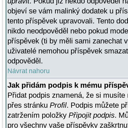
upravit
. Pokud již někdo odpověděl na
objeví se vám malinký dodatek u přísp
tento příspěvek upravovali. Tento do
nikdo neodpověděl nebo pokud moderá
příspěvek (ti by měli sami zanechat v
uživatelé nemohou příspěvek smazat,
odpověděl.
Návrat nahoru
Jak přidám podpis k mému příspě
Přidat podpis znamená, že si musíte n
přes stránku
Profil
. Podpis můžete p
zatržením položky
Připojit podpis
. Mů
pro všechny vaše příspěvky zaškrtnut