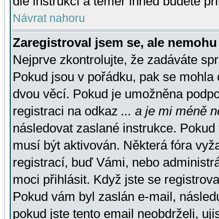
dle instrukcí a téměř ihned budete př
Návrat nahoru
Zaregistroval jsem se, ale nemohu 
Nejprve zkontrolujte, že zadáváte sp
Pokud jsou v pořádku, pak se mohla o
dvou věcí. Pokud je umožněna podpora
registraci na odkaz
... a je mi méně n
následovat zaslané instrukce. Pokud t
musí být aktivován. Některá fóra vyž
registrací, buď Vámi, nebo administr
moci přihlásit. Když jste se registrova
Pokud vám byl zaslán e-mail, násled
pokud jste tento email neobdrželi, uj