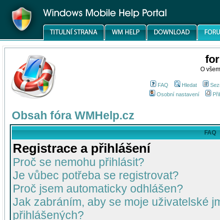
fo
O všem
FAQ
Hledat
Sez
Osobní nastavení
Při
Obsah fóra WMHelp.cz
FAQ
Registrace a přihlášení
Proč se nemohu přihlásit?
Je vůbec potřeba se registrovat?
Proč jsem automaticky odhlášen?
Jak zabráním, aby se moje uživatelské 
přihlášených?