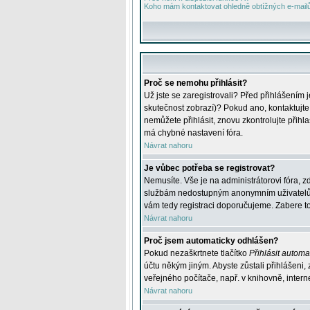
Koho mám kontaktovat ohledně obtížných e-mailů 
Proč se nemohu přihlásit?
Už jste se zaregistrovali? Před přihlášením 
skutečnost zobrazí)? Pokud ano, kontaktujte a
nemůžete přihlásit, znovu zkontrolujte přih
má chybné nastavení fóra.
Návrat nahoru
Je vůbec potřeba se registrovat?
Nemusíte. Vše je na administrátorovi fóra, z
službám nedostupným anonymním uživatelům, j
vám tedy registraci doporučujeme. Zabere to 
Návrat nahoru
Proč jsem automaticky odhlášen?
Pokud nezaškrtnete tlačítko
Přihlásit automat
účtu někým jiným. Abyste zůstali přihlášeni,
veřejného počítače, např. v knihovně, intern
Návrat nahoru