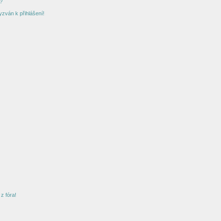
?
yzván k přihlášení!
z fóra!