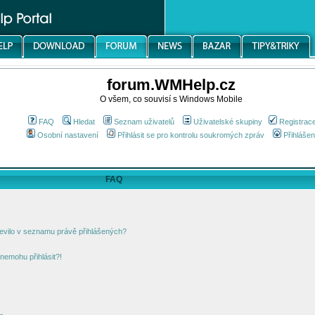
forum.WMHelp.cz
O všem, co souvisí s Windows Mobile
FAQ
Hledat
Seznam uživatelů
Uživatelské skupiny
Registrac
Osobní nastavení
Přihlásit se pro kontrolu soukromých zpráv
Přihlášen
FAQ
jevilo v seznamu právě přihlášených?
nemohu přihlásit?!
!