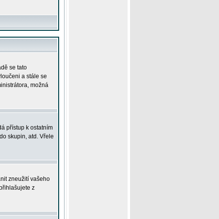
adě se tato
yloučeni a stále se
ministrátora, možná
á přístup k ostatním
o skupin, atd. Vřele
nit zneužití vašeho
přihlašujete z