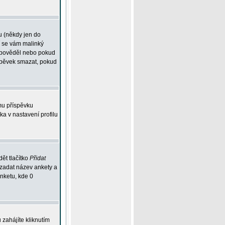
u (někdy jen do
í se vám malinký
odpověděl nebo pokud
íspěvek smazat, pokud
mu příspěvku
ka v nastavení profilu
ět tlačítko
Přidat
 zadat název ankety a
anketu, kde 0
zahájíte kliknutím