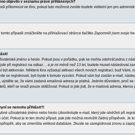
éno objevilo v seznamu právě přihlášených?
vaši přítomnost ve fóru
, pokud tuto možnost
zvolíte
budete viditelní jen pro administ
tomto případě zmáčkněte na přihlašovací stránce tlačítko
Zapomněl jsem svoje he
ásit!
živatelské jméno a heslo. Pokud jsou v pořádku, pak se mohla odehrát jedna z násl
ste při registraci na odkaz
... a je mi méně než 13 let
, budete muset následovat zas
í být aktivován. Některá fóra vyžadují aktivaci všech nových registrací, buď Vámi,
jste se registrovali, byli byste k tomuto vyzváni. Pokud vám byl zaslán e-mail, násle
, ujistěte se, že vámi zadaná emailová adresa je platná. Jedním důvodem, proč se 
elů, kteří se snaží pouze obtěžovat. Pokud si jste jisti, že e-mailová adresa, kterou j
nyní se nemohu přihlásit?!
né uživatelské jméno nebo heslo (zkontrolujte e-mail, který jste obdrželi při regis
čet. Pokud je to ten druhý případ, pak jste možná nevložili žádný příspěvek. Je to
nepřispěli, aby se zmenšila velikost databáze. Zkuste se zaregistrovat znovu a zapoj