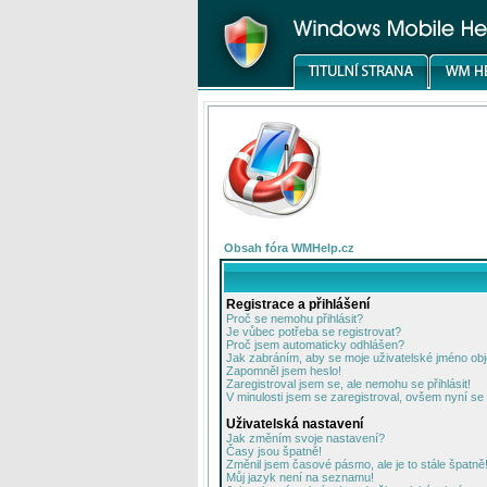
Obsah fóra WMHelp.cz
Registrace a přihlášení
Proč se nemohu přihlásit?
Je vůbec potřeba se registrovat?
Proč jsem automaticky odhlášen?
Jak zabráním, aby se moje uživatelské jméno ob
Zapomněl jsem heslo!
Zaregistroval jsem se, ale nemohu se přihlásit!
V minulosti jsem se zaregistroval, ovšem nyní se 
Uživatelská nastavení
Jak změním svoje nastavení?
Časy jsou špatně!
Změnil jsem časové pásmo, ale je to stále špatně
Můj jazyk není na seznamu!