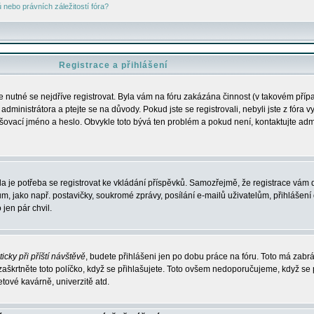
nebo právních záležitostí fóra?
Registrace a přihlášení
je nutné se nejdříve registrovat. Byla vám na fóru zakázána činnost (v takovém příp
dministrátora a ptejte se na důvody. Pokud jste se registrovali, nebyli jste z fóra v
lašovací jméno a heslo. Obvykle toto bývá ten problém a pokud není, kontaktujte ad
da je potřeba se registrovat ke vkládání příspěvků. Samozřejmě, že registrace vám d
ako např. postavičky, soukromé zprávy, posílání e-mailů uživatelům, přihlášení d
jen pár chvil.
icky při příští návštěvě
, budete přihlášeni jen po dobu práce na fóru. Toto má zabrá
 zaškrtněte toto políčko, když se přihlašujete. Toto ovšem nedoporučujeme, když se 
etové kavárně, univerzitě atd.