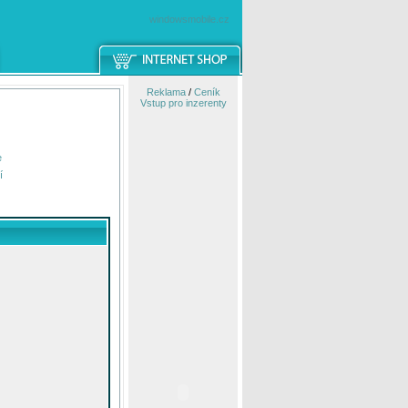
windowsmobile.cz
Reklama
/
Ceník
Vstup pro inzerenty
e
í