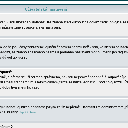
Uživatelská nastavení
váni) jsou uložena v databázi. Ke změně stačí kliknout na odkaz
Profil
(obvykle se n
 si můžete změnit veškerá svá nastavení.
o vidíte jsou časy zobrazené v jiném časovém pásmu než v tom, ve kterém se nacház
 vědomí, že změnou časového pásma a podobná nastavení mohou měnit jen registro
ý důvod tak učinit!
 špatně!
rávně, a přesto se liší od toho správného, pak tou nejpravděpodobnější odpovědí je, 
dílu mezi standardním a letním časem, takže se může jednat o 1 hodinový rozdíl. 
dobu trvání letního času.
yk, neboť jej nikdo do tohoto jazyka zatím nepřeložil. Kontaktujte administrátora, p
te na stránky
.
phpBB Group
jménem?