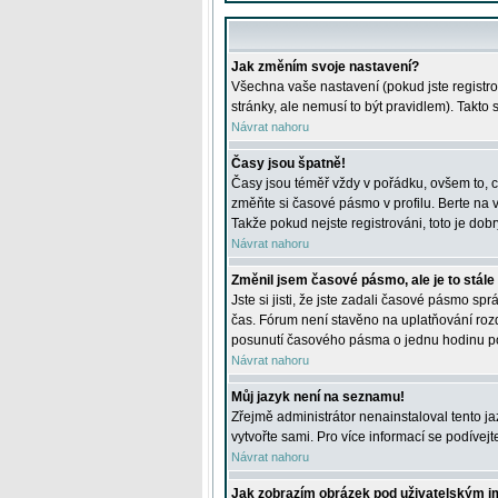
Jak změním svoje nastavení?
Všechna vaše nastavení (pokud jste registro
stránky, ale nemusí to být pravidlem). Takto
Návrat nahoru
Časy jsou špatně!
Časy jsou téměř vždy v pořádku, ovšem to, c
změňte si časové pásmo v profilu. Berte na
Takže pokud nejste registrováni, toto je dobr
Návrat nahoru
Změnil jsem časové pásmo, ale je to stále
Jste si jisti, že jste zadali časové pásmo sp
čas. Fórum není stavěno na uplatňování roz
posunutí časového pásma o jednu hodinu po 
Návrat nahoru
Můj jazyk není na seznamu!
Zřejmě administrátor nenainstaloval tento jaz
vytvořte sami. Pro více informací se podívej
Návrat nahoru
Jak zobrazím obrázek pod uživatelským 