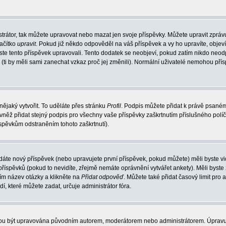
trátor, tak můžete upravovat nebo mazat jen svoje příspěvky. Můžete upravit zpráv
lačítko
upravit
. Pokud již někdo odpověděl na váš příspěvek a vy ho upravíte, objev
t jste tento příspěvek upravovali. Tento dodatek se neobjeví, pokud zatím nikdo ne
k (ti by měli sami zanechat vzkaz proč jej změnili). Normální uživatelé nemohou př
nějaký vytvořit. To uděláte přes stránku
Profil
. Podpis můžete přidat k právě psané
vněž přidat stejný podpis pro všechny vaše příspěvky zaškrtnutím příslušného políč
spěvkům odstraněním tohoto zaškrtnutí).
dáte nový příspěvek (nebo upravujete první příspěvek, pokud můžete) měli byste vid
íspěvků (pokud to nevidíte, zřejmě nemáte oprávnění vytvářet ankety). Měli byste
ím název otázky a klikněte na
Přidat odpověď
. Můžete také přidat časový limit pro 
které můžete zadat, určuje administrátor fóra.
ohou být upravována původním autorem, moderátorem nebo administrátorem. Úpravu 