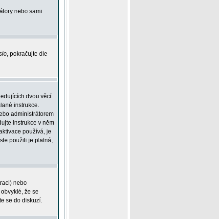
rátory nebo sami
slo
, pokračujte dle
edujících dvou věcí.
lané instrukce.
 nebo administrátorem
dujte instrukce v něm
aktivace používá, je
ste použili je platná,
traci) nebo
 obvyklé, že se
te se do diskuzí.