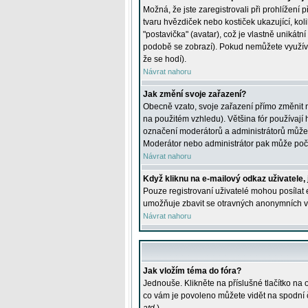
Možná, že jste zaregistrovali při prohlížení
tvaru hvězdiček nebo kostiček ukazující, kol
"postavička" (avatar), což je vlastně unikátn
podobě se zobrazí). Pokud nemůžete využívat 
že se hodí).
Návrat nahoru
Jak změní svoje zařazení?
Obecně vzato, svoje zařazení přímo změnit 
na použitém vzhledu). Většina fór používají h
označení moderátorů a administrátorů může m
Moderátor nebo administrátor pak může počet
Návrat nahoru
Když kliknu na e-mailový odkaz uživatele,
Pouze registrovaní uživatelé mohou posílat e
umožňuje zbavit se otravných anonymních vzk
Návrat nahoru
Jak vložím téma do fóra?
Jednouše. Klikněte na příslušné tlačítko na
co vám je povoleno můžete vidět na spodní 