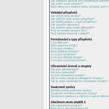
Jak zobrazím obrázek pod uživatelským jménem
Jak změní svoje zařazení?
Když kliknu na e-mailový odkaz uživatele, jsem v
Vkládání příspěvků
Jak vložím téma do fóra?
Jak změním nebo smažu příspěvek?
Jak přidám podpis k mému příspěvku?
Jak vytvořím hlasování?
Jak změním nebo smažu hlasování?
Proč se nemohu dostat k fóru?
Proč nemohu hlasovat v anketě?
Formátování a typy příspěvků
Co je BBCode?
Můžu používat HTML?
Co to jsou smajlíky?
Mohu přidávat obrázky?
Co to jsou oznámení?
Co to jsou důležitá témata?
Co to jsou uzamčená témata?
Uživatelské úrovně a skupiny
Kdo jsou administrátoři?
Kdo jsou moderátoři?
Co jsou uživatelské skupiny?
Jak se mohu zapojit do uživatelské skupiny?
Jak se stanu moderátorem uživatelské skupiny?
Soukromé zprávy
Nemůžu posílat soukromé zprávy!
Dostávám nechtěné soukromé zprávy!
Dostal jsem spamový a obtížný e-mail od někoho 
Záležitosti okolo phpBB 2
Kdo napsal tento program?
Proč není k dispozici funkce X?