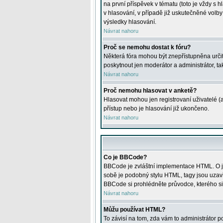
na první příspěvek v tématu (toto je vždy 
v hlasování, v případě již uskutečněné volb
výsledky hlasování.
Návrat nahoru
Proč se nemohu dostat k fóru?
Některá fóra mohou být znepřístupněna určitý
poskytnout jen moderátor a administrátor, tak
Návrat nahoru
Proč nemohu hlasovat v anketě?
Hlasovat mohou jen registrovaní uživatelé (
přístup nebo je hlasování již ukončeno.
Návrat nahoru
Co je BBCode?
BBCode je zvláštní implementace HTML. O je
sobě je podobný stylu HTML, tagy jsou uzavřen
BBCode si prohlédněte průvodce, kterého si
Návrat nahoru
Můžu používat HTML?
To závisí na tom, zda vám to administrátor po