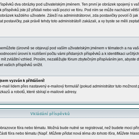
 příspěvků dva obrázky pod uživatelským jménem. Ten první je obrázek spojený s vaš
ik příspěvků jste již přidali nebo vaší pozici ve fóru. Pod ním se může nacházet vět
í obrázek každého uživatele. Záleží na administrátorovi, zda postavičky povolí či jak 
postavičky, pak právě tehdy toto administrátoři zakázali, a vy byste se měli zepta
nemůžete (úrovně se objevují pod vaším uživatelským jménem v tématech a na vaše
odnocení úrovní k rozlišení počtu vámi přidaných příspěvků a k identifikaci určitých
ít zvláštní vzhled. Prosím, nezatěžujte fórum zbytečným přispíváním jen, abyste d
 vašich příspěvků snížit.
 jsem vyzván k přihlášení!
-mail lidem přes nastavený e-mailový formulář (pokud administrátor tuto možnost po
azů a robotů, které sbírají e-mailové adresy.
Vkládání příspěvků
 obrazovce fóra nebo tématu. Možná bude nutné se registrovat, než budete moci přis
části fóra nebo tématu (Např.
Můžete přidat nová téma do tohoto fóra, Můžete hlasov