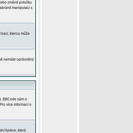
 nebo změnit položku
abránit manipulaci s
rizaci, kterou může
ejmě nemáte oprávněný
ky). BBCode sám o
Pro více informací o
tní
funkce, která