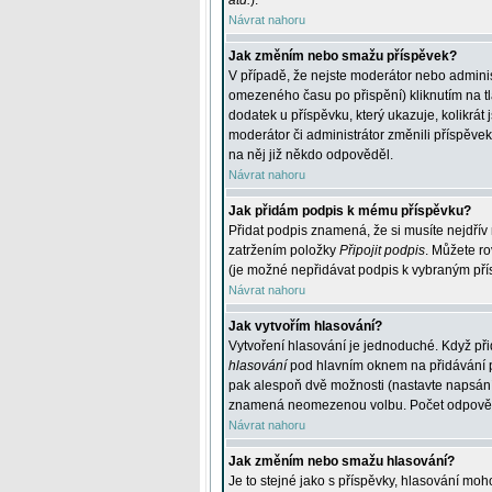
atd.
).
Návrat nahoru
Jak změním nebo smažu příspěvek?
V případě, že nejste moderátor nebo adminis
omezeného času po přispění) kliknutím na t
dodatek u příspěvku, který ukazuje, kolikrá
moderátor či administrátor změnili příspěve
na něj již někdo odpověděl.
Návrat nahoru
Jak přidám podpis k mému příspěvku?
Přidat podpis znamená, že si musíte nejdřív 
zatržením položky
Připojit podpis
. Můžete ro
(je možné nepřidávat podpis k vybraným pří
Návrat nahoru
Jak vytvořím hlasování?
Vytvoření hlasování je jednoduché. Když při
hlasování
pod hlavním oknem na přidávání př
pak alespoň dvě možnosti (nastavte napsán
znamená neomezenou volbu. Počet odpovědí, 
Návrat nahoru
Jak změním nebo smažu hlasování?
Je to stejné jako s příspěvky, hlasování m