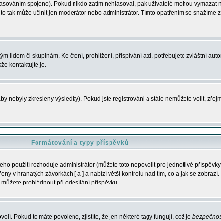
s hlasováním spojeno). Pokud nikdo zatím nehlasoval, pak uživatelé mohou vymazat
y to tak může učinit jen moderátor nebo administrátor. Tímto opatřením se snažíme z
m lidem či skupinám. Ke čtení, prohlížení, přispívání atd. potřebujete zvláštní auto
že kontaktujte je.
aby nebyly zkresleny výsledky). Pokud jste registrováni a stále nemůžete volit, zř
Formátování a typy příspěvků
ho použití rozhoduje administrátor (můžete toto nepovolit pro jednotlivé příspěv
y v hranatých závorkách [ a ] a nabízí větší kontrolu nad tím, co a jak se zobrazí. 
 můžete prohlédnout při odesílání příspěvku.
volí. Pokud to máte povoleno, zjistíte, že jen některé tagy fungují, což je
bezpečnos