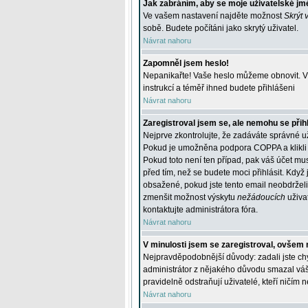
Jak zabráním, aby se moje uživatelské jm
Ve vašem nastavení najděte možnost
Skrýt 
sobě. Budete počítáni jako skrytý uživatel.
Návrat nahoru
Zapomněl jsem heslo!
Nepanikařte! Vaše heslo můžeme obnovit. V 
instrukcí a téměř ihned budete přihlášeni
Návrat nahoru
Zaregistroval jsem se, ale nemohu se přihl
Nejprve zkontrolujte, že zadáváte správné u
Pokud je umožněna podpora COPPA a klikli j
Pokud toto není ten případ, pak váš účet mus
před tím, než se budete moci přihlásit. Když 
obsažené, pokud jste tento email neobdrželi
zmenšit možnost výskytu
nežádoucích
uživat
kontaktujte administrátora fóra.
Návrat nahoru
V minulosti jsem se zaregistroval, ovšem 
Nejpravděpodobnější důvody: zadali jste chyb
administrátor z nějakého důvodu smazal váš ú
pravidelně odstraňují uživatelé, kteří ničím 
Návrat nahoru