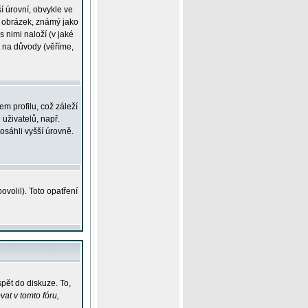
í úrovní, obvykle ve
ší obrázek, známý jako
s nimi naloží (v jaké
t na důvody (věříme,
m profilu, což záleží
 uživatelů, např.
osáhli vyšší úrovně.
volil). Toto opatření
pět do diskuze. To,
at v tomto fóru,