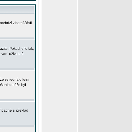
achází v horní části
íte. Pokud je to tak,
vaní uživatelé.
že se jedná o letní
Řešením může být
řípadně si překlad