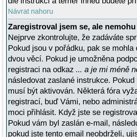
dle instrukcí a téměř ihned budete př
Návrat nahoru
Zaregistroval jsem se, ale nemohu 
Nejprve zkontrolujte, že zadáváte sp
Pokud jsou v pořádku, pak se mohla o
dvou věcí. Pokud je umožněna podpora
registraci na odkaz
... a je mi méně n
následovat zaslané instrukce. Pokud t
musí být aktivován. Některá fóra vyž
registrací, buď Vámi, nebo administr
moci přihlásit. Když jste se registrova
Pokud vám byl zaslán e-mail, násled
pokud jste tento email neobdrželi, uj