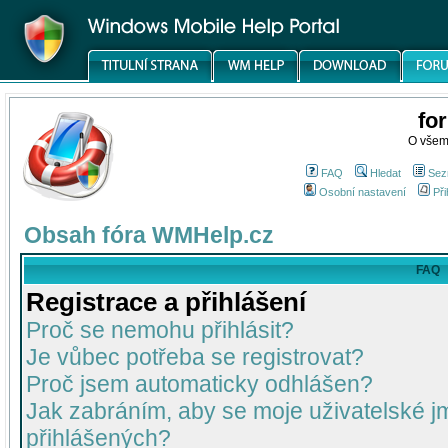
fo
O všem
FAQ
Hledat
Sez
Osobní nastavení
Při
Obsah fóra WMHelp.cz
FAQ
Registrace a přihlášení
Proč se nemohu přihlásit?
Je vůbec potřeba se registrovat?
Proč jsem automaticky odhlášen?
Jak zabráním, aby se moje uživatelské 
přihlášených?