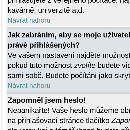
přihlašujete z veřejného počítače, na
kavárně, univerzitě atd.
Návrat nahoru
Jak zabráním, aby se moje uživate
právě přihlášených?
Ve vašem nastavení najděte možnos
pokud tuto možnost
zvolíte
budete vid
sami sobě. Budete počítáni jako skryt
Návrat nahoru
Zapomněl jsem heslo!
Nepanikařte! Vaše heslo můžeme obn
na přihlašovací stránce tlačítko
Zapom