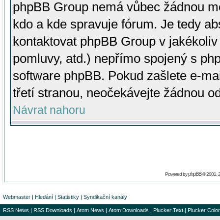
phpBB Group nemá vůbec žádnou moc 
kdo a kde spravuje fórum. Je tedy a
kontaktovat phpBB Group v jakékoliv p
pomluvy, atd.) nepřímo spojený s p
software phpBB. Pokud zašlete e-mai
třetí stranou, neočekávejte žádnou o
Návrat nahoru
phpBB
Powered by
© 2001, 
Webmaster
|
Hledání
|
Statistiky
|
Syndikační kanály
RSS News
|
RSS Downloads
|
Atom News
|
Atom Downloads
|
Plucker Text
|
Plucker Color