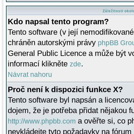
Záležitosti oko
Kdo napsal tento program?
Tento software (v její nemodifikované
chráněn autorskými právy
phpBB Gro
General Public Licence a může být vo
informací klikněte
.
zde
Návrat nahoru
Proč není k dispozici funkce X?
Tento software byl napsán a licenco
dojem, že je potřeba přidat nějakou f
a ověřte si, co 
http://www.phpbb.com
nevkládejte tyto požadavky na fóru