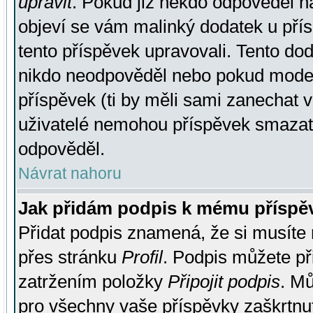
upravit
. Pokud již někdo odpověděl na
objeví se vám malinký dodatek u přísp
tento příspěvek upravovali. Tento do
nikdo neodpověděl nebo pokud moderá
příspěvek (ti by měli sami zanechat v
uživatelé nemohou příspěvek smazat,
odpověděl.
Návrat nahoru
Jak přidám podpis k mému příspě
Přidat podpis znamená, že si musíte n
přes stránku
Profil
. Podpis můžete p
zatržením položky
Připojit podpis
. Mů
pro všechny vaše příspěvky zaškrtnut