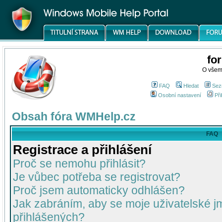
fo
O všem
FAQ
Hledat
Sez
Osobní nastavení
Při
Obsah fóra WMHelp.cz
FAQ
Registrace a přihlášení
Proč se nemohu přihlásit?
Je vůbec potřeba se registrovat?
Proč jsem automaticky odhlášen?
Jak zabráním, aby se moje uživatelské 
přihlášených?