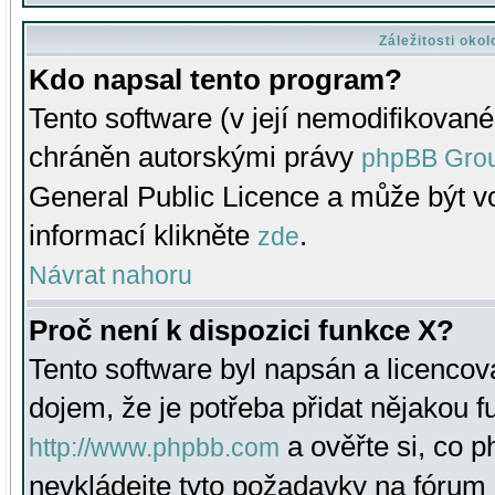
Záležitosti oko
Kdo napsal tento program?
Tento software (v její nemodifikované
chráněn autorskými právy
phpBB Gro
General Public Licence a může být vo
informací klikněte
.
zde
Návrat nahoru
Proč není k dispozici funkce X?
Tento software byl napsán a licenco
dojem, že je potřeba přidat nějakou f
a ověřte si, co 
http://www.phpbb.com
nevkládejte tyto požadavky na fóru