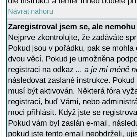
dle instrukcí a téměř ihned budete př
Návrat nahoru
Zaregistroval jsem se, ale nemohu 
Nejprve zkontrolujte, že zadáváte sp
Pokud jsou v pořádku, pak se mohla o
dvou věcí. Pokud je umožněna podpora
registraci na odkaz
... a je mi méně n
následovat zaslané instrukce. Pokud t
musí být aktivován. Některá fóra vyž
registrací, buď Vámi, nebo administr
moci přihlásit. Když jste se registrova
Pokud vám byl zaslán e-mail, násled
pokud jste tento email neobdrželi, uj