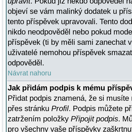
upravit
. Pokud již někdo odpověděl na
objeví se vám malinký dodatek u přísp
tento příspěvek upravovali. Tento do
nikdo neodpověděl nebo pokud moderá
příspěvek (ti by měli sami zanechat v
uživatelé nemohou příspěvek smazat,
odpověděl.
Návrat nahoru
Jak přidám podpis k mému příspě
Přidat podpis znamená, že si musíte n
přes stránku
Profil
. Podpis můžete p
zatržením položky
Připojit podpis
. Mů
pro všechny vaše příspěvky zaškrtnut