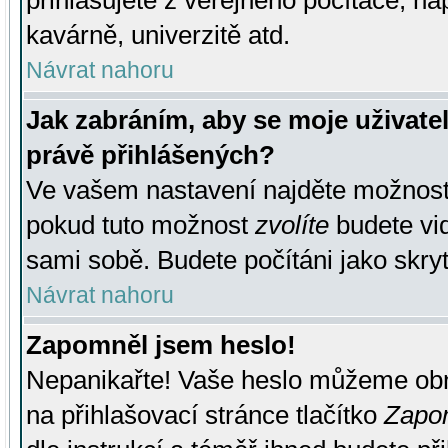
přihlašujete z veřejného počítače, na
kavárně, univerzitě atd.
Návrat nahoru
Jak zabráním, aby se moje uživate
právě přihlášených?
Ve vašem nastavení najděte možnos
pokud tuto možnost
zvolíte
budete vid
sami sobě. Budete počítáni jako skryt
Návrat nahoru
Zapomněl jsem heslo!
Nepanikařte! Vaše heslo můžeme obn
na přihlašovací stránce tlačítko
Zapom