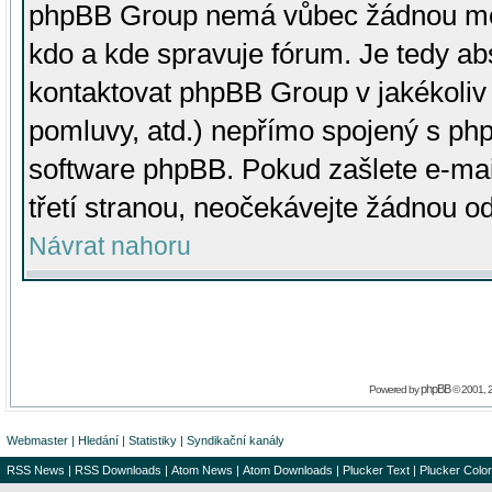
phpBB Group nemá vůbec žádnou moc 
kdo a kde spravuje fórum. Je tedy a
kontaktovat phpBB Group v jakékoliv p
pomluvy, atd.) nepřímo spojený s p
software phpBB. Pokud zašlete e-mai
třetí stranou, neočekávejte žádnou o
Návrat nahoru
phpBB
Powered by
© 2001, 
Webmaster
|
Hledání
|
Statistiky
|
Syndikační kanály
RSS News
|
RSS Downloads
|
Atom News
|
Atom Downloads
|
Plucker Text
|
Plucker Color