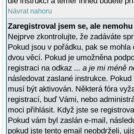
dle instrukcí a téměř ihned budete př
Návrat nahoru
Zaregistroval jsem se, ale nemohu 
Nejprve zkontrolujte, že zadáváte sp
Pokud jsou v pořádku, pak se mohla o
dvou věcí. Pokud je umožněna podpora
registraci na odkaz
... a je mi méně n
následovat zaslané instrukce. Pokud t
musí být aktivován. Některá fóra vyž
registrací, buď Vámi, nebo administr
moci přihlásit. Když jste se registrova
Pokud vám byl zaslán e-mail, násled
pokud jste tento email neobdrželi, uj