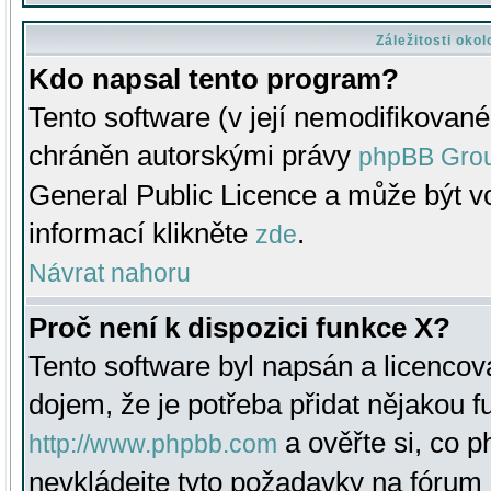
Záležitosti oko
Kdo napsal tento program?
Tento software (v její nemodifikované
chráněn autorskými právy
phpBB Gro
General Public Licence a může být vo
informací klikněte
.
zde
Návrat nahoru
Proč není k dispozici funkce X?
Tento software byl napsán a licenco
dojem, že je potřeba přidat nějakou f
a ověřte si, co 
http://www.phpbb.com
nevkládejte tyto požadavky na fóru