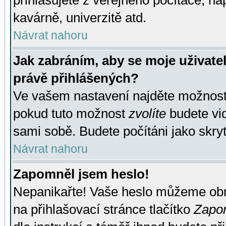
přihlašujete z veřejného počítače, na
kavárně, univerzitě atd.
Návrat nahoru
Jak zabráním, aby se moje uživate
právě přihlášených?
Ve vašem nastavení najděte možnos
pokud tuto možnost
zvolíte
budete vid
sami sobě. Budete počítáni jako skryt
Návrat nahoru
Zapomněl jsem heslo!
Nepanikařte! Vaše heslo můžeme obn
na přihlašovací stránce tlačítko
Zapom