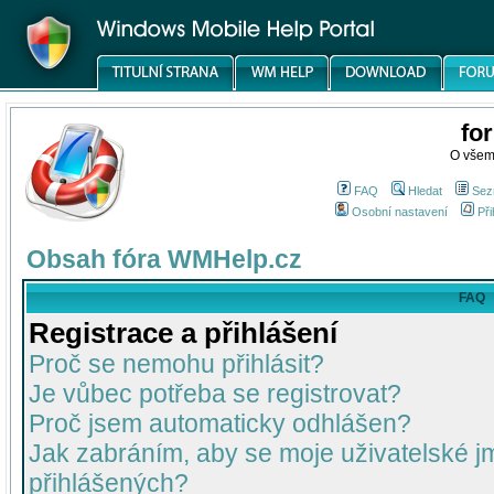
fo
O všem
FAQ
Hledat
Sez
Osobní nastavení
Při
Obsah fóra WMHelp.cz
FAQ
Registrace a přihlášení
Proč se nemohu přihlásit?
Je vůbec potřeba se registrovat?
Proč jsem automaticky odhlášen?
Jak zabráním, aby se moje uživatelské 
přihlášených?