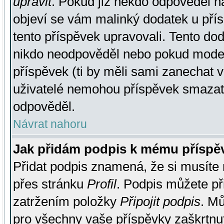
upravit
. Pokud již někdo odpověděl na
objeví se vám malinký dodatek u přísp
tento příspěvek upravovali. Tento do
nikdo neodpověděl nebo pokud moderá
příspěvek (ti by měli sami zanechat v
uživatelé nemohou příspěvek smazat,
odpověděl.
Návrat nahoru
Jak přidám podpis k mému příspě
Přidat podpis znamená, že si musíte n
přes stránku
Profil
. Podpis můžete p
zatržením položky
Připojit podpis
. Mů
pro všechny vaše příspěvky zaškrtnut