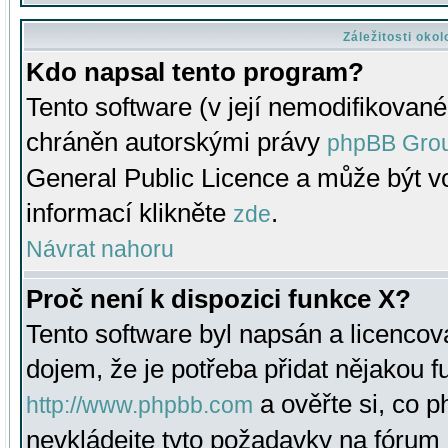
Záležitosti oko
Kdo napsal tento program?
Tento software (v její nemodifikované
chráněn autorskými právy
phpBB Gro
General Public Licence a může být vo
informací klikněte
.
zde
Návrat nahoru
Proč není k dispozici funkce X?
Tento software byl napsán a licenco
dojem, že je potřeba přidat nějakou f
a ověřte si, co 
http://www.phpbb.com
nevkládejte tyto požadavky na fóru