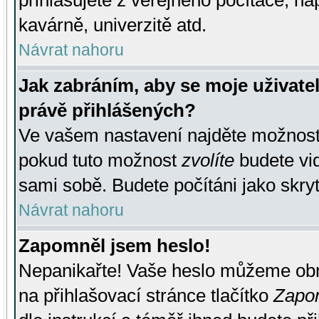
přihlašujete z veřejného počítače, na
kavárně, univerzitě atd.
Návrat nahoru
Jak zabráním, aby se moje uživate
právě přihlášených?
Ve vašem nastavení najděte možnos
pokud tuto možnost
zvolíte
budete vid
sami sobě. Budete počítáni jako skryt
Návrat nahoru
Zapomněl jsem heslo!
Nepanikařte! Vaše heslo můžeme obn
na přihlašovací stránce tlačítko
Zapom