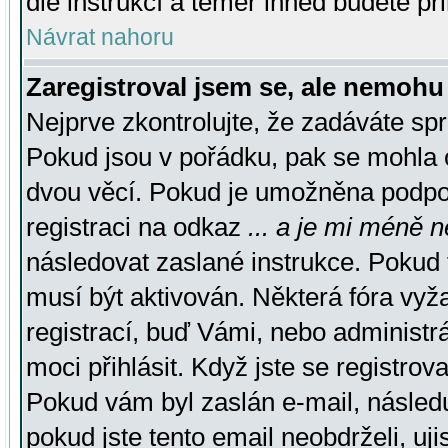
dle instrukcí a téměř ihned budete př
Návrat nahoru
Zaregistroval jsem se, ale nemohu 
Nejprve zkontrolujte, že zadáváte sp
Pokud jsou v pořádku, pak se mohla o
dvou věcí. Pokud je umožněna podpora
registraci na odkaz
... a je mi méně n
následovat zaslané instrukce. Pokud t
musí být aktivován. Některá fóra vyž
registrací, buď Vámi, nebo administr
moci přihlásit. Když jste se registrova
Pokud vám byl zaslán e-mail, násled
pokud jste tento email neobdrželi, uj