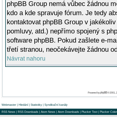
phpBB Group nemá vůbec žádnou moc 
kdo a kde spravuje fórum. Je tedy a
kontaktovat phpBB Group v jakékoliv p
pomluvy, atd.) nepřímo spojený s p
software phpBB. Pokud zašlete e-mai
třetí stranou, neočekávejte žádnou o
Návrat nahoru
phpBB
Powered by
© 2001, 
Webmaster
|
Hledání
|
Statistiky
|
Syndikační kanály
RSS News
|
RSS Downloads
|
Atom News
|
Atom Downloads
|
Plucker Text
|
Plucker Color