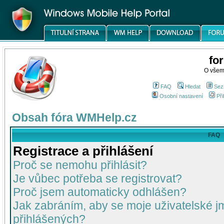
fo
O všem
FAQ
Hledat
Sez
Osobní nastavení
Při
Obsah fóra WMHelp.cz
FAQ
Registrace a přihlášení
Proč se nemohu přihlásit?
Je vůbec potřeba se registrovat?
Proč jsem automaticky odhlášen?
Jak zabráním, aby se moje uživatelské 
přihlášených?