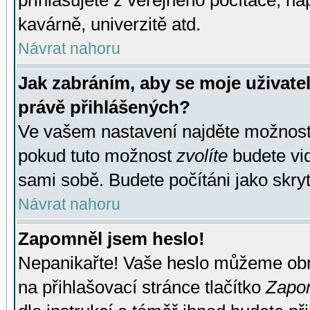
přihlašujete z veřejného počítače, na
kavárně, univerzitě atd.
Návrat nahoru
Jak zabráním, aby se moje uživate
právě přihlášených?
Ve vašem nastavení najděte možnos
pokud tuto možnost
zvolíte
budete vid
sami sobě. Budete počítáni jako skryt
Návrat nahoru
Zapomněl jsem heslo!
Nepanikařte! Vaše heslo můžeme obn
na přihlašovací stránce tlačítko
Zapom