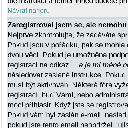
dle instrukcí a téměř ihned budete př
Návrat nahoru
Zaregistroval jsem se, ale nemohu 
Nejprve zkontrolujte, že zadáváte sp
Pokud jsou v pořádku, pak se mohla o
dvou věcí. Pokud je umožněna podpora
registraci na odkaz
... a je mi méně n
následovat zaslané instrukce. Pokud t
musí být aktivován. Některá fóra vyž
registrací, buď Vámi, nebo administr
moci přihlásit. Když jste se registrova
Pokud vám byl zaslán e-mail, násled
pokud jste tento email neobdrželi, uj