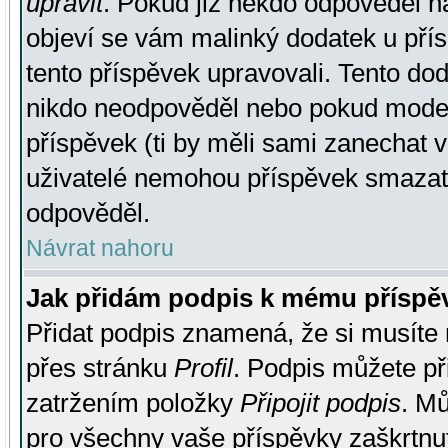
upravit
. Pokud již někdo odpověděl na
objeví se vám malinký dodatek u přísp
tento příspěvek upravovali. Tento do
nikdo neodpověděl nebo pokud moderá
příspěvek (ti by měli sami zanechat v
uživatelé nemohou příspěvek smazat,
odpověděl.
Návrat nahoru
Jak přidám podpis k mému příspě
Přidat podpis znamená, že si musíte n
přes stránku
Profil
. Podpis můžete p
zatržením položky
Připojit podpis
. Mů
pro všechny vaše příspěvky zaškrtnut