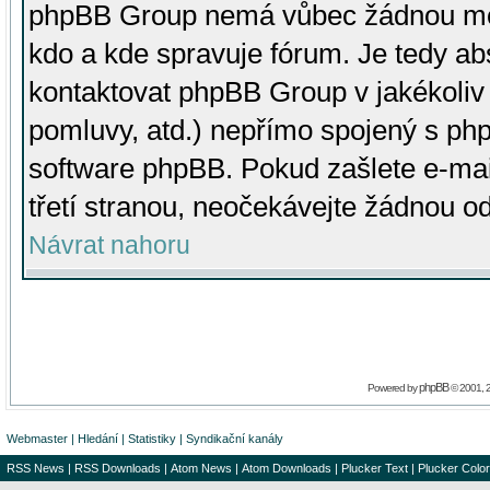
phpBB Group nemá vůbec žádnou moc 
kdo a kde spravuje fórum. Je tedy a
kontaktovat phpBB Group v jakékoliv p
pomluvy, atd.) nepřímo spojený s p
software phpBB. Pokud zašlete e-mai
třetí stranou, neočekávejte žádnou o
Návrat nahoru
phpBB
Powered by
© 2001, 
Webmaster
|
Hledání
|
Statistiky
|
Syndikační kanály
RSS News
|
RSS Downloads
|
Atom News
|
Atom Downloads
|
Plucker Text
|
Plucker Color