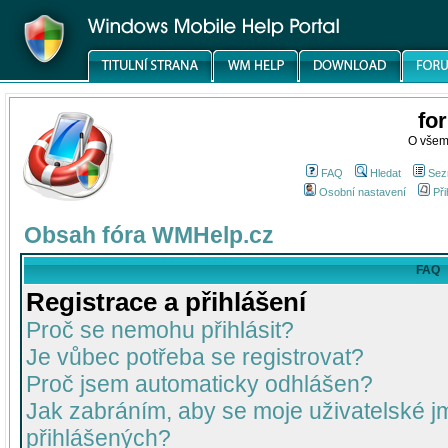
fo
O všem
FAQ
Hledat
Sez
Osobní nastavení
Při
Obsah fóra WMHelp.cz
FAQ
Registrace a přihlášení
Proč se nemohu přihlásit?
Je vůbec potřeba se registrovat?
Proč jsem automaticky odhlášen?
Jak zabráním, aby se moje uživatelské 
přihlášených?