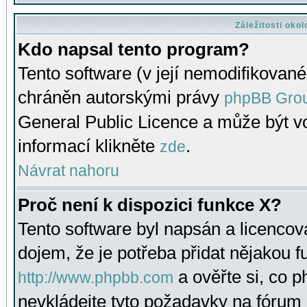
Záležitosti oko
Kdo napsal tento program?
Tento software (v její nemodifikované
chráněn autorskými právy
phpBB Gro
General Public Licence a může být vo
informací klikněte
.
zde
Návrat nahoru
Proč není k dispozici funkce X?
Tento software byl napsán a licenco
dojem, že je potřeba přidat nějakou f
a ověřte si, co 
http://www.phpbb.com
nevkládejte tyto požadavky na fóru