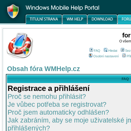
fo
O všem
FAQ
Hledat
Sez
Osobní nastavení
Při
Obsah fóra WMHelp.cz
FAQ
Registrace a přihlášení
Proč se nemohu přihlásit?
Je vůbec potřeba se registrovat?
Proč jsem automaticky odhlášen?
Jak zabráním, aby se moje uživatelské 
přihlášených?