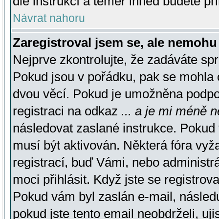
dle instrukcí a téměř ihned budete př
Návrat nahoru
Zaregistroval jsem se, ale nemohu 
Nejprve zkontrolujte, že zadáváte sp
Pokud jsou v pořádku, pak se mohla o
dvou věcí. Pokud je umožněna podpora
registraci na odkaz
... a je mi méně n
následovat zaslané instrukce. Pokud t
musí být aktivován. Některá fóra vyž
registrací, buď Vámi, nebo administr
moci přihlásit. Když jste se registrova
Pokud vám byl zaslán e-mail, násled
pokud jste tento email neobdrželi, uj