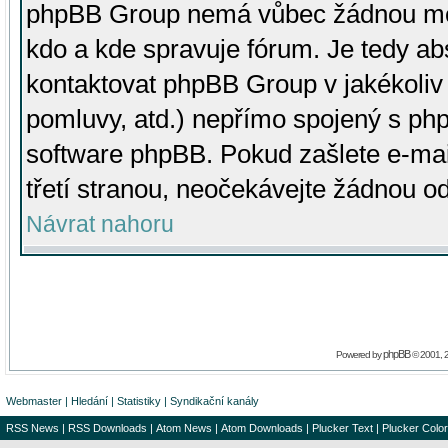
phpBB Group nemá vůbec žádnou moc 
kdo a kde spravuje fórum. Je tedy a
kontaktovat phpBB Group v jakékoliv p
pomluvy, atd.) nepřímo spojený s p
software phpBB. Pokud zašlete e-mai
třetí stranou, neočekávejte žádnou o
Návrat nahoru
phpBB
Powered by
© 2001, 
Webmaster
|
Hledání
|
Statistiky
|
Syndikační kanály
RSS News
|
RSS Downloads
|
Atom News
|
Atom Downloads
|
Plucker Text
|
Plucker Color