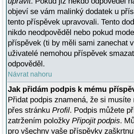
upravit
. Pokud již někdo odpověděl na
objeví se vám malinký dodatek u přísp
tento příspěvek upravovali. Tento do
nikdo neodpověděl nebo pokud moderá
příspěvek (ti by měli sami zanechat v
uživatelé nemohou příspěvek smazat,
odpověděl.
Návrat nahoru
Jak přidám podpis k mému příspě
Přidat podpis znamená, že si musíte n
přes stránku
Profil
. Podpis můžete p
zatržením položky
Připojit podpis
. Mů
pro všechny vaše příspěvky zaškrtnut