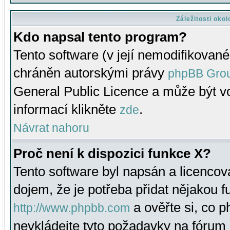
Záležitosti oko
Kdo napsal tento program?
Tento software (v její nemodifikované
chráněn autorskými právy
phpBB Gro
General Public Licence a může být vo
informací klikněte
.
zde
Návrat nahoru
Proč není k dispozici funkce X?
Tento software byl napsán a licenco
dojem, že je potřeba přidat nějakou f
a ověřte si, co 
http://www.phpbb.com
nevkládejte tyto požadavky na fóru