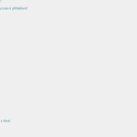
?
yzván k přihlášení!
z fóra!