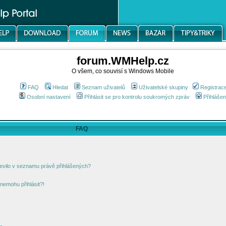
forum.WMHelp.cz
O všem, co souvisí s Windows Mobile
FAQ
Hledat
Seznam uživatelů
Uživatelské skupiny
Registrac
Osobní nastavení
Přihlásit se pro kontrolu soukromých zpráv
Přihlášen
FAQ
jevilo v seznamu právě přihlášených?
nemohu přihlásit?!
!