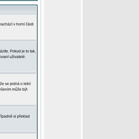
achází v horní části
íte. Pokud je to tak,
vaní uživatelé.
že se jedná o letní
Řešením může být
řípadně si překlad