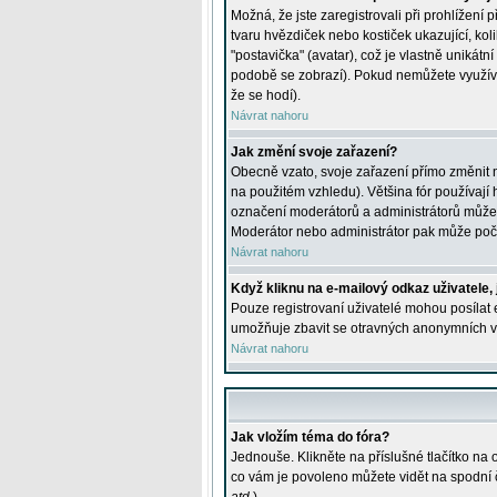
Možná, že jste zaregistrovali při prohlížení
tvaru hvězdiček nebo kostiček ukazující, kol
"postavička" (avatar), což je vlastně unikátn
podobě se zobrazí). Pokud nemůžete využívat 
že se hodí).
Návrat nahoru
Jak změní svoje zařazení?
Obecně vzato, svoje zařazení přímo změnit 
na použitém vzhledu). Většina fór používají h
označení moderátorů a administrátorů může m
Moderátor nebo administrátor pak může počet
Návrat nahoru
Když kliknu na e-mailový odkaz uživatele,
Pouze registrovaní uživatelé mohou posílat e
umožňuje zbavit se otravných anonymních vzk
Návrat nahoru
Jak vložím téma do fóra?
Jednouše. Klikněte na příslušné tlačítko na
co vám je povoleno můžete vidět na spodní 