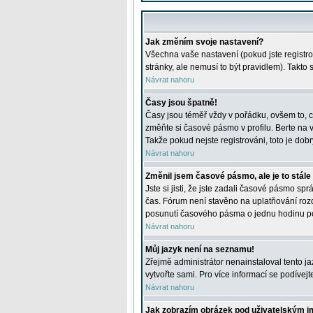
Jak změním svoje nastavení?
Všechna vaše nastavení (pokud jste registro
stránky, ale nemusí to být pravidlem). Takto
Návrat nahoru
Časy jsou špatně!
Časy jsou téměř vždy v pořádku, ovšem to, c
změňte si časové pásmo v profilu. Berte na
Takže pokud nejste registrováni, toto je dobr
Návrat nahoru
Změnil jsem časové pásmo, ale je to stále
Jste si jisti, že jste zadali časové pásmo sp
čas. Fórum není stavěno na uplatňování roz
posunutí časového pásma o jednu hodinu po 
Návrat nahoru
Můj jazyk není na seznamu!
Zřejmě administrátor nenainstaloval tento jaz
vytvořte sami. Pro více informací se podívej
Návrat nahoru
Jak zobrazím obrázek pod uživatelským 