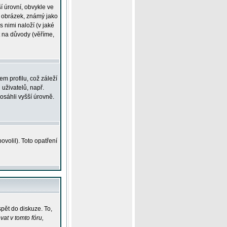
í úrovní, obvykle ve
ší obrázek, známý jako
s nimi naloží (v jaké
t na důvody (věříme,
m profilu, což záleží
 uživatelů, např.
osáhli vyšší úrovně.
volil). Toto opatření
pět do diskuze. To,
at v tomto fóru,