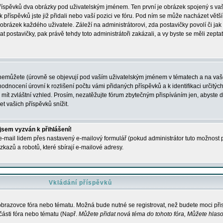
 příspěvků dva obrázky pod uživatelským jménem. Ten první je obrázek spojený s vaš
ik příspěvků jste již přidali nebo vaší pozici ve fóru. Pod ním se může nacházet vět
í obrázek každého uživatele. Záleží na administrátorovi, zda postavičky povolí či jak 
postavičky, pak právě tehdy toto administrátoři zakázali, a vy byste se měli zepta
nemůžete (úrovně se objevují pod vaším uživatelským jménem v tématech a na vaše
odnocení úrovní k rozlišení počtu vámi přidaných příspěvků a k identifikaci určitých
ít zvláštní vzhled. Prosím, nezatěžujte fórum zbytečným přispíváním jen, abyste d
 vašich příspěvků snížit.
 jsem vyzván k přihlášení!
-mail lidem přes nastavený e-mailový formulář (pokud administrátor tuto možnost po
azů a robotů, které sbírají e-mailové adresy.
Vkládání příspěvků
 obrazovce fóra nebo tématu. Možná bude nutné se registrovat, než budete moci přis
části fóra nebo tématu (Např.
Můžete přidat nová téma do tohoto fóra, Můžete hlasov