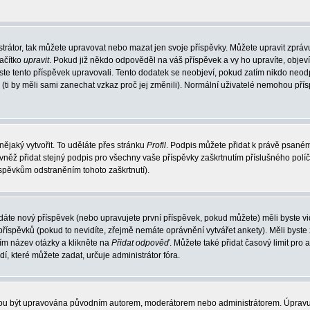
trátor, tak můžete upravovat nebo mazat jen svoje příspěvky. Můžete upravit zpráv
lačítko
upravit
. Pokud již někdo odpověděl na váš příspěvek a vy ho upravíte, objev
t jste tento příspěvek upravovali. Tento dodatek se neobjeví, pokud zatím nikdo ne
k (ti by měli sami zanechat vzkaz proč jej změnili). Normální uživatelé nemohou př
nějaký vytvořit. To uděláte přes stránku
Profil
. Podpis můžete přidat k právě psané
vněž přidat stejný podpis pro všechny vaše příspěvky zaškrtnutím příslušného políč
spěvkům odstraněním tohoto zaškrtnutí).
dáte nový příspěvek (nebo upravujete první příspěvek, pokud můžete) měli byste vid
íspěvků (pokud to nevidíte, zřejmě nemáte oprávnění vytvářet ankety). Měli byste
ím název otázky a klikněte na
Přidat odpověď
. Můžete také přidat časový limit pro 
které můžete zadat, určuje administrátor fóra.
ohou být upravována původním autorem, moderátorem nebo administrátorem. Úpravu 