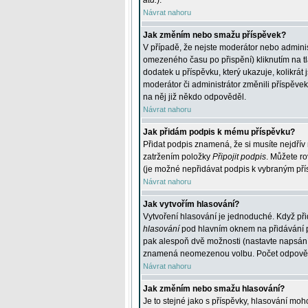
atd.
).
Návrat nahoru
Jak změním nebo smažu příspěvek?
V případě, že nejste moderátor nebo adminis
omezeného času po přispění) kliknutím na t
dodatek u příspěvku, který ukazuje, kolikrá
moderátor či administrátor změnili příspěve
na něj již někdo odpověděl.
Návrat nahoru
Jak přidám podpis k mému příspěvku?
Přidat podpis znamená, že si musíte nejdřív 
zatržením položky
Připojit podpis
. Můžete ro
(je možné nepřidávat podpis k vybraným pří
Návrat nahoru
Jak vytvořím hlasování?
Vytvoření hlasování je jednoduché. Když při
hlasování
pod hlavním oknem na přidávání př
pak alespoň dvě možnosti (nastavte napsán
znamená neomezenou volbu. Počet odpovědí, 
Návrat nahoru
Jak změním nebo smažu hlasování?
Je to stejné jako s příspěvky, hlasování m