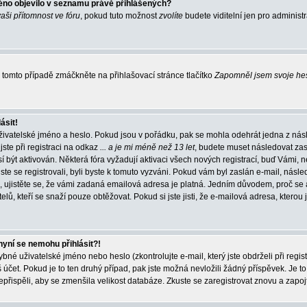
éno objevilo v seznamu právě přihlášených?
vaši přítomnost ve fóru
, pokud tuto možnost
zvolíte
budete viditelní jen pro administ
tomto případě zmáčkněte na přihlašovací stránce tlačítko
Zapomněl jsem svoje he
ásit!
živatelské jméno a heslo. Pokud jsou v pořádku, pak se mohla odehrát jedna z násl
ste při registraci na odkaz
... a je mi méně než 13 let
, budete muset následovat zas
í být aktivován. Některá fóra vyžadují aktivaci všech nových registrací, buď Vámi,
jste se registrovali, byli byste k tomuto vyzváni. Pokud vám byl zaslán e-mail, násle
, ujistěte se, že vámi zadaná emailová adresa je platná. Jedním důvodem, proč se 
elů, kteří se snaží pouze obtěžovat. Pokud si jste jisti, že e-mailová adresa, kterou j
nyní se nemohu přihlásit?!
né uživatelské jméno nebo heslo (zkontrolujte e-mail, který jste obdrželi při regis
čet. Pokud je to ten druhý případ, pak jste možná nevložili žádný příspěvek. Je to
nepřispěli, aby se zmenšila velikost databáze. Zkuste se zaregistrovat znovu a zapoj