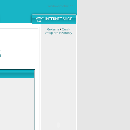
windowsmobile.cz
Reklama
/
Ceník
Vstup pro inzerenty
e
í