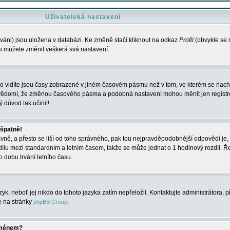
Uživatelská nastavení
váni) jsou uložena v databázi. Ke změně stačí kliknout na odkaz
Profil
(obvykle se n
 si můžete změnit veškerá svá nastavení.
o vidíte jsou časy zobrazené v jiném časovém pásmu než v tom, ve kterém se nacház
 vědomí, že změnou časového pásma a podobná nastavení mohou měnit jen registro
ý důvod tak učinit!
 špatně!
rávně, a přesto se liší od toho správného, pak tou nejpravděpodobnější odpovědí je, 
dílu mezi standardním a letním časem, takže se může jednat o 1 hodinový rozdíl. 
dobu trvání letního času.
yk, neboť jej nikdo do tohoto jazyka zatím nepřeložil. Kontaktujte administrátora, p
te na stránky
.
phpBB Group
jménem?