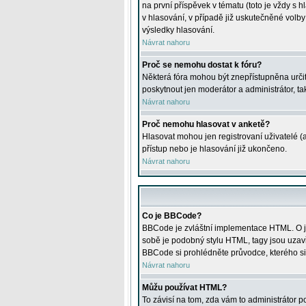
na první příspěvek v tématu (toto je vždy 
v hlasování, v případě již uskutečněné volb
výsledky hlasování.
Návrat nahoru
Proč se nemohu dostat k fóru?
Některá fóra mohou být znepřístupněna určitý
poskytnout jen moderátor a administrátor, tak
Návrat nahoru
Proč nemohu hlasovat v anketě?
Hlasovat mohou jen registrovaní uživatelé (
přístup nebo je hlasování již ukončeno.
Návrat nahoru
Co je BBCode?
BBCode je zvláštní implementace HTML. O je
sobě je podobný stylu HTML, tagy jsou uzavřen
BBCode si prohlédněte průvodce, kterého si
Návrat nahoru
Můžu používat HTML?
To závisí na tom, zda vám to administrátor po