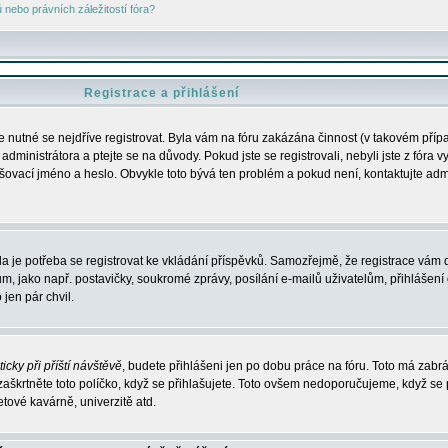
nebo právních záležitostí fóra?
Registrace a přihlášení
je nutné se nejdříve registrovat. Byla vám na fóru zakázána činnost (v takovém příp
dministrátora a ptejte se na důvody. Pokud jste se registrovali, nebyli jste z fóra v
lašovací jméno a heslo. Obvykle toto bývá ten problém a pokud není, kontaktujte ad
da je potřeba se registrovat ke vkládání příspěvků. Samozřejmě, že registrace vám d
ako např. postavičky, soukromé zprávy, posílání e-mailů uživatelům, přihlášení d
jen pár chvil.
icky při příští návštěvě
, budete přihlášeni jen po dobu práce na fóru. Toto má zabrá
 zaškrtněte toto políčko, když se přihlašujete. Toto ovšem nedoporučujeme, když se 
etové kavárně, univerzitě atd.