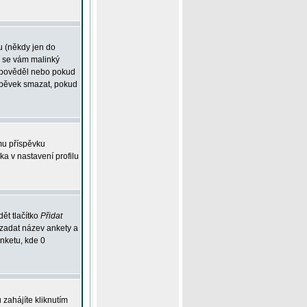
u (někdy jen do
í se vám malinký
odpověděl nebo pokud
íspěvek smazat, pokud
mu příspěvku
ka v nastavení profilu
ět tlačítko
Přidat
 zadat název ankety a
anketu, kde 0
zahájíte kliknutím