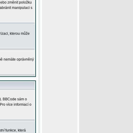
 nebo změnit položku
abránit manipulaci s
rizaci, kterou může
ejmě nemáte oprávněný
ky). BBCode sám o
Pro více informací o
tní
funkce, která