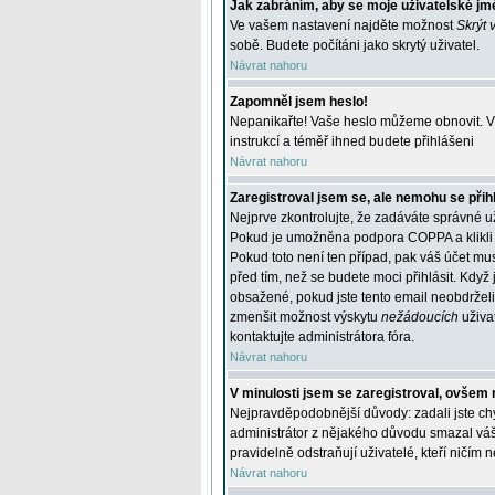
Jak zabráním, aby se moje uživatelské jm
Ve vašem nastavení najděte možnost
Skrýt 
sobě. Budete počítáni jako skrytý uživatel.
Návrat nahoru
Zapomněl jsem heslo!
Nepanikařte! Vaše heslo můžeme obnovit. V 
instrukcí a téměř ihned budete přihlášeni
Návrat nahoru
Zaregistroval jsem se, ale nemohu se přihl
Nejprve zkontrolujte, že zadáváte správné u
Pokud je umožněna podpora COPPA a klikli j
Pokud toto není ten případ, pak váš účet mus
před tím, než se budete moci přihlásit. Když 
obsažené, pokud jste tento email neobdrželi
zmenšit možnost výskytu
nežádoucích
uživat
kontaktujte administrátora fóra.
Návrat nahoru
V minulosti jsem se zaregistroval, ovšem 
Nejpravděpodobnější důvody: zadali jste chyb
administrátor z nějakého důvodu smazal váš ú
pravidelně odstraňují uživatelé, kteří ničím 
Návrat nahoru