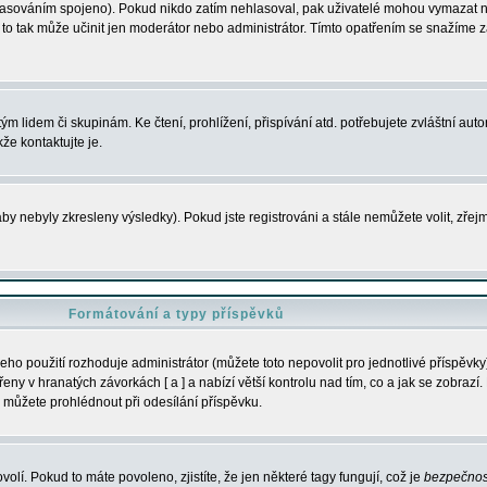
s hlasováním spojeno). Pokud nikdo zatím nehlasoval, pak uživatelé mohou vymazat
y to tak může učinit jen moderátor nebo administrátor. Tímto opatřením se snažíme z
m lidem či skupinám. Ke čtení, prohlížení, přispívání atd. potřebujete zvláštní auto
že kontaktujte je.
aby nebyly zkresleny výsledky). Pokud jste registrováni a stále nemůžete volit, zř
Formátování a typy příspěvků
ho použití rozhoduje administrátor (můžete toto nepovolit pro jednotlivé příspěv
y v hranatých závorkách [ a ] a nabízí větší kontrolu nad tím, co a jak se zobrazí. 
 můžete prohlédnout při odesílání příspěvku.
volí. Pokud to máte povoleno, zjistíte, že jen některé tagy fungují, což je
bezpečnos