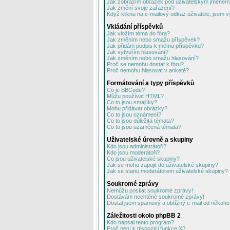
Jak zobrazím obrázek pod uživatelským jménem
Jak změní svoje zařazení?
Když kliknu na e-mailový odkaz uživatele, jsem v
Vkládání příspěvků
Jak vložím téma do fóra?
Jak změním nebo smažu příspěvek?
Jak přidám podpis k mému příspěvku?
Jak vytvořím hlasování?
Jak změním nebo smažu hlasování?
Proč se nemohu dostat k fóru?
Proč nemohu hlasovat v anketě?
Formátování a typy příspěvků
Co je BBCode?
Můžu používat HTML?
Co to jsou smajlíky?
Mohu přidávat obrázky?
Co to jsou oznámení?
Co to jsou důležitá témata?
Co to jsou uzamčená témata?
Uživatelské úrovně a skupiny
Kdo jsou administrátoři?
Kdo jsou moderátoři?
Co jsou uživatelské skupiny?
Jak se mohu zapojit do uživatelské skupiny?
Jak se stanu moderátorem uživatelské skupiny?
Soukromé zprávy
Nemůžu posílat soukromé zprávy!
Dostávám nechtěné soukromé zprávy!
Dostal jsem spamový a obtížný e-mail od někoho 
Záležitosti okolo phpBB 2
Kdo napsal tento program?
Proč není k dispozici funkce X?