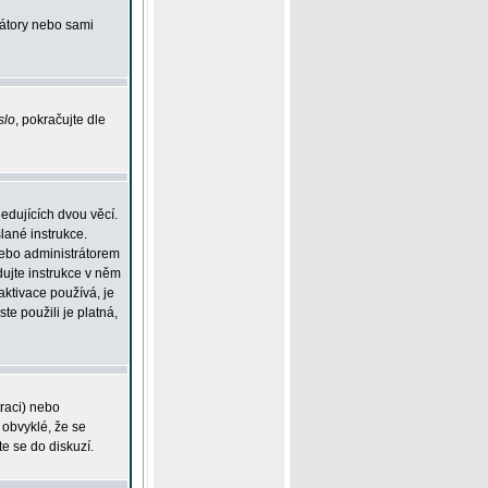
rátory nebo sami
slo
, pokračujte dle
edujících dvou věcí.
lané instrukce.
 nebo administrátorem
dujte instrukce v něm
aktivace používá, je
ste použili je platná,
traci) nebo
 obvyklé, že se
te se do diskuzí.