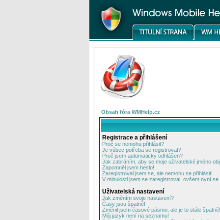
Obsah fóra WMHelp.cz
Registrace a přihlášení
Proč se nemohu přihlásit?
Je vůbec potřeba se registrovat?
Proč jsem automaticky odhlášen?
Jak zabráním, aby se moje uživatelské jméno ob
Zapomněl jsem heslo!
Zaregistroval jsem se, ale nemohu se přihlásit!
V minulosti jsem se zaregistroval, ovšem nyní se 
Uživatelská nastavení
Jak změním svoje nastavení?
Časy jsou špatně!
Změnil jsem časové pásmo, ale je to stále špatně
Můj jazyk není na seznamu!