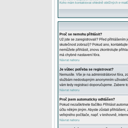
Koho mám kontaktovat ohledně obtížných e-mailů 
Proč se nemohu přihlásit?
Už jste se zaregistrovali? Před přihlášením 
skutečnost zobrazí)? Pokud ano, kontaktujte a
nemůžete přihlásit, znovu zkontrolujte přih
má chybné nastavení fóra.
Návrat nahoru
Je vůbec potřeba se registrovat?
Nemusíte. Vše je na administrátorovi fóra, z
službám nedostupným anonymním uživatelům, j
vám tedy registraci doporučujeme. Zabere to 
Návrat nahoru
Proč jsem automaticky odhlášen?
Pokud nezaškrtnete tlačítko
Přihlásit automat
účtu někým jiným. Abyste zůstali přihlášeni,
veřejného počítače, např. v knihovně, intern
Návrat nahoru