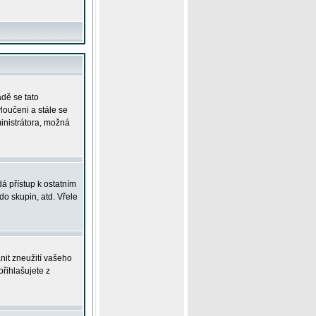
adě se tato
yloučeni a stále se
ministrátora, možná
á přístup k ostatním
o skupin, atd. Vřele
nit zneužití vašeho
přihlašujete z