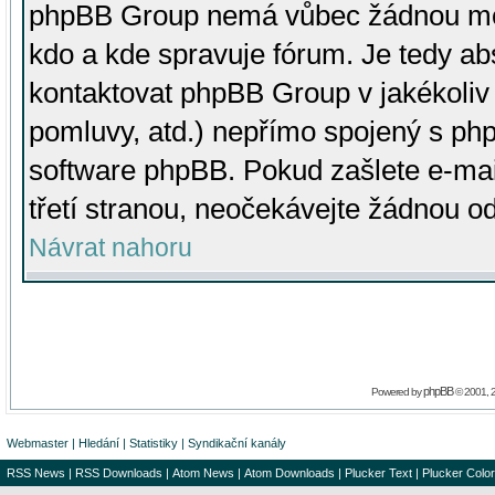
phpBB Group nemá vůbec žádnou moc 
kdo a kde spravuje fórum. Je tedy a
kontaktovat phpBB Group v jakékoliv p
pomluvy, atd.) nepřímo spojený s p
software phpBB. Pokud zašlete e-mai
třetí stranou, neočekávejte žádnou o
Návrat nahoru
phpBB
Powered by
© 2001, 
Webmaster
|
Hledání
|
Statistiky
|
Syndikační kanály
RSS News
|
RSS Downloads
|
Atom News
|
Atom Downloads
|
Plucker Text
|
Plucker Color