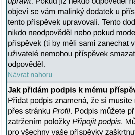
upravit
. Pokud již někdo odpověděl na
objeví se vám malinký dodatek u přísp
tento příspěvek upravovali. Tento do
nikdo neodpověděl nebo pokud moderá
příspěvek (ti by měli sami zanechat v
uživatelé nemohou příspěvek smazat,
odpověděl.
Návrat nahoru
Jak přidám podpis k mému příspě
Přidat podpis znamená, že si musíte n
přes stránku
Profil
. Podpis můžete p
zatržením položky
Připojit podpis
. Mů
pro všechny vaše příspěvky zaškrtnut