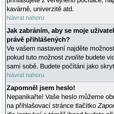
přihlašujete z veřejného počítače, na
kavárně, univerzitě atd.
Návrat nahoru
Jak zabráním, aby se moje uživate
právě přihlášených?
Ve vašem nastavení najděte možnos
pokud tuto možnost
zvolíte
budete vid
sami sobě. Budete počítáni jako skryt
Návrat nahoru
Zapomněl jsem heslo!
Nepanikařte! Vaše heslo můžeme obn
na přihlašovací stránce tlačítko
Zapom