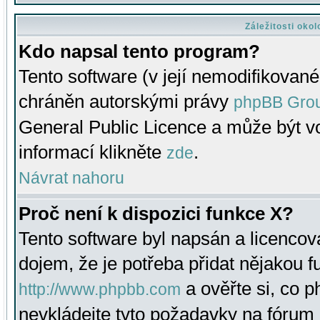
Záležitosti oko
Kdo napsal tento program?
Tento software (v její nemodifikované
chráněn autorskými právy
phpBB Gro
General Public Licence a může být vo
informací klikněte
.
zde
Návrat nahoru
Proč není k dispozici funkce X?
Tento software byl napsán a licenco
dojem, že je potřeba přidat nějakou f
a ověřte si, co 
http://www.phpbb.com
nevkládejte tyto požadavky na fóru