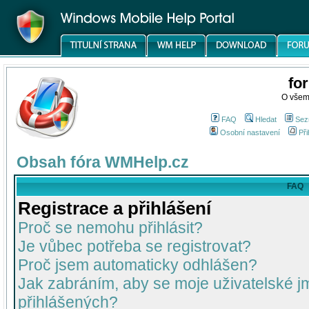
fo
O všem
FAQ
Hledat
Sez
Osobní nastavení
Při
Obsah fóra WMHelp.cz
FAQ
Registrace a přihlášení
Proč se nemohu přihlásit?
Je vůbec potřeba se registrovat?
Proč jsem automaticky odhlášen?
Jak zabráním, aby se moje uživatelské 
přihlášených?