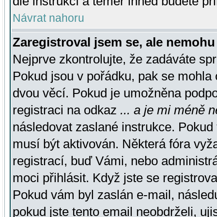
dle instrukcí a téměř ihned budete př
Návrat nahoru
Zaregistroval jsem se, ale nemohu 
Nejprve zkontrolujte, že zadáváte sp
Pokud jsou v pořádku, pak se mohla o
dvou věcí. Pokud je umožněna podpora
registraci na odkaz
... a je mi méně n
následovat zaslané instrukce. Pokud t
musí být aktivován. Některá fóra vyž
registrací, buď Vámi, nebo administr
moci přihlásit. Když jste se registrova
Pokud vám byl zaslán e-mail, násled
pokud jste tento email neobdrželi, uj