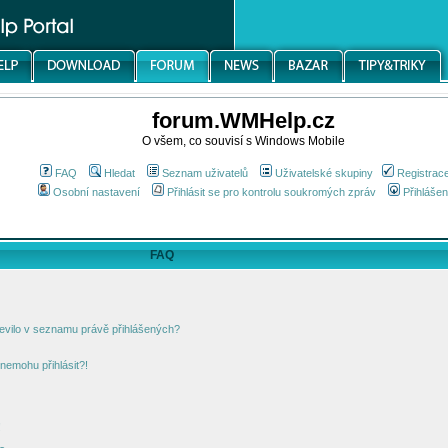
forum.WMHelp.cz
O všem, co souvisí s Windows Mobile
FAQ
Hledat
Seznam uživatelů
Uživatelské skupiny
Registrac
Osobní nastavení
Přihlásit se pro kontrolu soukromých zpráv
Přihlášen
FAQ
jevilo v seznamu právě přihlášených?
nemohu přihlásit?!
!