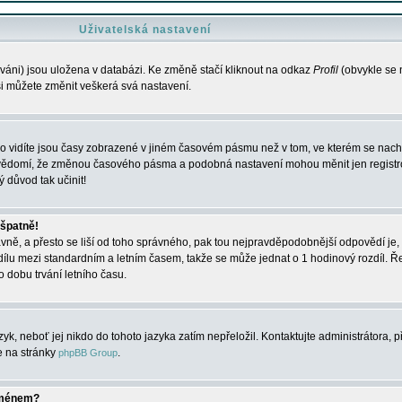
Uživatelská nastavení
váni) jsou uložena v databázi. Ke změně stačí kliknout na odkaz
Profil
(obvykle se n
 si můžete změnit veškerá svá nastavení.
o vidíte jsou časy zobrazené v jiném časovém pásmu než v tom, ve kterém se nacház
 vědomí, že změnou časového pásma a podobná nastavení mohou měnit jen registro
ý důvod tak učinit!
 špatně!
rávně, a přesto se liší od toho správného, pak tou nejpravděpodobnější odpovědí je, 
dílu mezi standardním a letním časem, takže se může jednat o 1 hodinový rozdíl. 
dobu trvání letního času.
yk, neboť jej nikdo do tohoto jazyka zatím nepřeložil. Kontaktujte administrátora, p
te na stránky
.
phpBB Group
jménem?