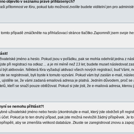
éno objevilo v seznamu právě přihlášených?
vaši přítomnost ve fóru
, pokud tuto možnost
zvolíte
budete viditelní jen pro administ
tomto případě zmáčkněte na přihlašovací stránce tlačítko
Zapomněl jsem svoje he
ásit!
živatelské jméno a heslo. Pokud jsou v pořádku, pak se mohla odehrát jedna z násl
ste při registraci na odkaz
... a je mi méně než 13 let
, budete muset následovat zas
í být aktivován. Některá fóra vyžadují aktivaci všech nových registrací, buď Vámi,
jste se registrovali, byli byste k tomuto vyzváni. Pokud vám byl zaslán e-mail, násle
, ujistěte se, že vámi zadaná emailová adresa je platná. Jedním důvodem, proč se 
elů, kteří se snaží pouze obtěžovat. Pokud si jste jisti, že e-mailová adresa, kterou j
nyní se nemohu přihlásit?!
né uživatelské jméno nebo heslo (zkontrolujte e-mail, který jste obdrželi při regis
čet. Pokud je to ten druhý případ, pak jste možná nevložili žádný příspěvek. Je to
nepřispěli, aby se zmenšila velikost databáze. Zkuste se zaregistrovat znovu a zapoj