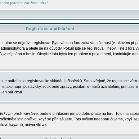
nebo právních záležitostí fóra?
Registrace a přihlášení
je nutné se nejdříve registrovat. Byla vám na fóru zakázána činnost (v takovém příp
dministrátora a ptejte se na důvody. Pokud jste se registrovali, nebyli jste z fóra v
lašovací jméno a heslo. Obvykle toto bývá ten problém a pokud není, kontaktujte ad
da je potřeba se registrovat ke vkládání příspěvků. Samozřejmě, že registrace vám d
ako např. postavičky, soukromé zprávy, posílání e-mailů uživatelům, přihlášení d
jen pár chvil.
icky při příští návštěvě
, budete přihlášeni jen po dobu práce na fóru. Toto má zabrá
 zaškrtněte toto políčko, když se přihlašujete. Toto ovšem nedoporučujeme, když se 
etové kavárně, univerzitě atd.