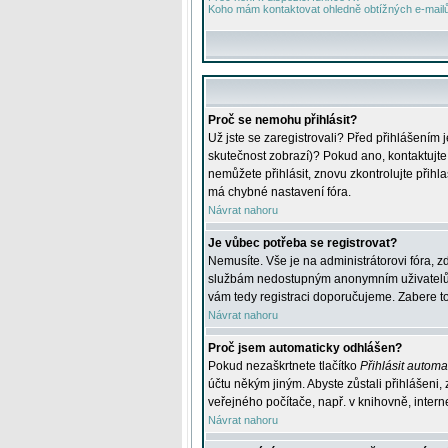
Koho mám kontaktovat ohledně obtížných e-mailů 
Proč se nemohu přihlásit?
Už jste se zaregistrovali? Před přihlášením 
skutečnost zobrazí)? Pokud ano, kontaktujte a
nemůžete přihlásit, znovu zkontrolujte přih
má chybné nastavení fóra.
Návrat nahoru
Je vůbec potřeba se registrovat?
Nemusíte. Vše je na administrátorovi fóra, z
službám nedostupným anonymním uživatelům, j
vám tedy registraci doporučujeme. Zabere to 
Návrat nahoru
Proč jsem automaticky odhlášen?
Pokud nezaškrtnete tlačítko
Přihlásit automat
účtu někým jiným. Abyste zůstali přihlášeni,
veřejného počítače, např. v knihovně, intern
Návrat nahoru