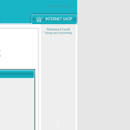
windowsmobile.cz
Reklama
/
Ceník
Vstup pro inzerenty
e
í