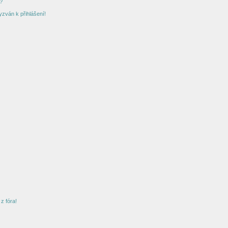
?
yzván k přihlášení!
z fóra!