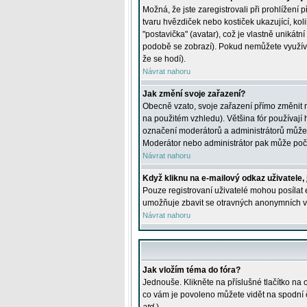
Možná, že jste zaregistrovali při prohlížení
tvaru hvězdiček nebo kostiček ukazující, kol
"postavička" (avatar), což je vlastně unikátn
podobě se zobrazí). Pokud nemůžete využívat 
že se hodí).
Návrat nahoru
Jak změní svoje zařazení?
Obecně vzato, svoje zařazení přímo změnit 
na použitém vzhledu). Většina fór používají h
označení moderátorů a administrátorů může m
Moderátor nebo administrátor pak může počet
Návrat nahoru
Když kliknu na e-mailový odkaz uživatele,
Pouze registrovaní uživatelé mohou posílat e
umožňuje zbavit se otravných anonymních vzk
Návrat nahoru
Jak vložím téma do fóra?
Jednouše. Klikněte na příslušné tlačítko na
co vám je povoleno můžete vidět na spodní 