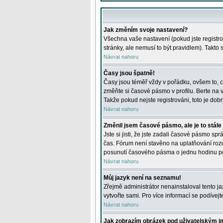
Jak změním svoje nastavení?
Všechna vaše nastavení (pokud jste registro
stránky, ale nemusí to být pravidlem). Takto
Návrat nahoru
Časy jsou špatně!
Časy jsou téměř vždy v pořádku, ovšem to, c
změňte si časové pásmo v profilu. Berte na
Takže pokud nejste registrováni, toto je dobr
Návrat nahoru
Změnil jsem časové pásmo, ale je to stále
Jste si jisti, že jste zadali časové pásmo sp
čas. Fórum není stavěno na uplatňování roz
posunutí časového pásma o jednu hodinu po 
Návrat nahoru
Můj jazyk není na seznamu!
Zřejmě administrátor nenainstaloval tento jaz
vytvořte sami. Pro více informací se podívej
Návrat nahoru
Jak zobrazím obrázek pod uživatelským 