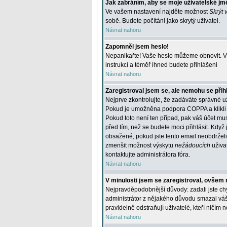
Jak zabráním, aby se moje uživatelské jm
Ve vašem nastavení najděte možnost
Skrýt 
sobě. Budete počítáni jako skrytý uživatel.
Návrat nahoru
Zapomněl jsem heslo!
Nepanikařte! Vaše heslo můžeme obnovit. V 
instrukcí a téměř ihned budete přihlášeni
Návrat nahoru
Zaregistroval jsem se, ale nemohu se přihl
Nejprve zkontrolujte, že zadáváte správné u
Pokud je umožněna podpora COPPA a klikli j
Pokud toto není ten případ, pak váš účet mus
před tím, než se budete moci přihlásit. Když 
obsažené, pokud jste tento email neobdrželi
zmenšit možnost výskytu
nežádoucích
uživat
kontaktujte administrátora fóra.
Návrat nahoru
V minulosti jsem se zaregistroval, ovšem 
Nejpravděpodobnější důvody: zadali jste chyb
administrátor z nějakého důvodu smazal váš ú
pravidelně odstraňují uživatelé, kteří ničím 
Návrat nahoru