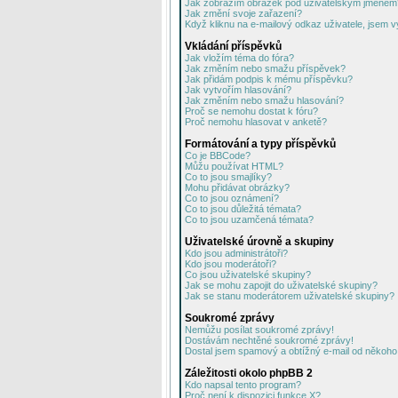
Jak zobrazím obrázek pod uživatelským jménem
Jak změní svoje zařazení?
Když kliknu na e-mailový odkaz uživatele, jsem v
Vkládání příspěvků
Jak vložím téma do fóra?
Jak změním nebo smažu příspěvek?
Jak přidám podpis k mému příspěvku?
Jak vytvořím hlasování?
Jak změním nebo smažu hlasování?
Proč se nemohu dostat k fóru?
Proč nemohu hlasovat v anketě?
Formátování a typy příspěvků
Co je BBCode?
Můžu používat HTML?
Co to jsou smajlíky?
Mohu přidávat obrázky?
Co to jsou oznámení?
Co to jsou důležitá témata?
Co to jsou uzamčená témata?
Uživatelské úrovně a skupiny
Kdo jsou administrátoři?
Kdo jsou moderátoři?
Co jsou uživatelské skupiny?
Jak se mohu zapojit do uživatelské skupiny?
Jak se stanu moderátorem uživatelské skupiny?
Soukromé zprávy
Nemůžu posílat soukromé zprávy!
Dostávám nechtěné soukromé zprávy!
Dostal jsem spamový a obtížný e-mail od někoho 
Záležitosti okolo phpBB 2
Kdo napsal tento program?
Proč není k dispozici funkce X?