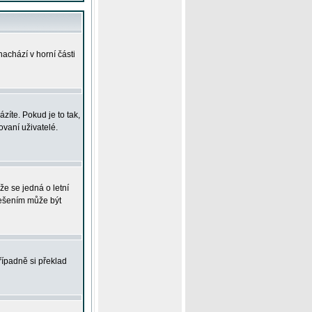
achází v horní části
íte. Pokud je to tak,
vaní uživatelé.
že se jedná o letní
Řešením může být
řípadně si překlad