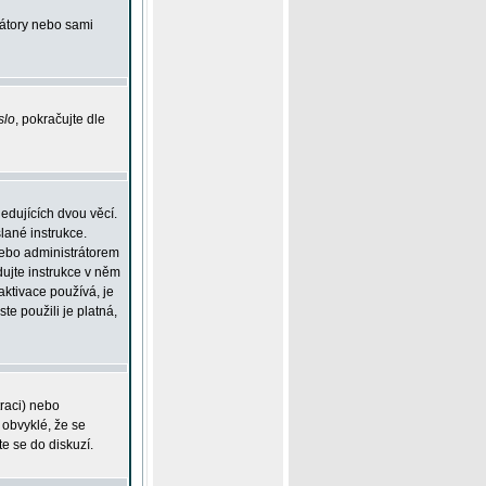
rátory nebo sami
slo
, pokračujte dle
edujících dvou věcí.
lané instrukce.
 nebo administrátorem
dujte instrukce v něm
aktivace používá, je
ste použili je platná,
traci) nebo
 obvyklé, že se
te se do diskuzí.