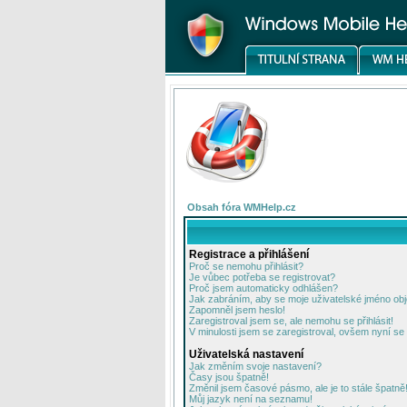
Obsah fóra WMHelp.cz
Registrace a přihlášení
Proč se nemohu přihlásit?
Je vůbec potřeba se registrovat?
Proč jsem automaticky odhlášen?
Jak zabráním, aby se moje uživatelské jméno ob
Zapomněl jsem heslo!
Zaregistroval jsem se, ale nemohu se přihlásit!
V minulosti jsem se zaregistroval, ovšem nyní se 
Uživatelská nastavení
Jak změním svoje nastavení?
Časy jsou špatně!
Změnil jsem časové pásmo, ale je to stále špatně
Můj jazyk není na seznamu!