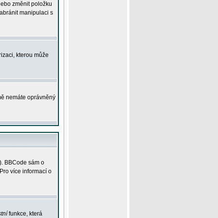
 nebo změnit položku
abránit manipulaci s
rizaci, kterou může
ejmě nemáte oprávněný
ky). BBCode sám o
Pro více informací o
tní
funkce, která