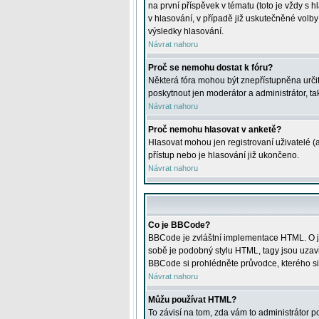
na první příspěvek v tématu (toto je vždy 
v hlasování, v případě již uskutečněné volb
výsledky hlasování.
Návrat nahoru
Proč se nemohu dostat k fóru?
Některá fóra mohou být znepřístupněna určitý
poskytnout jen moderátor a administrátor, tak
Návrat nahoru
Proč nemohu hlasovat v anketě?
Hlasovat mohou jen registrovaní uživatelé (
přístup nebo je hlasování již ukončeno.
Návrat nahoru
Co je BBCode?
BBCode je zvláštní implementace HTML. O je
sobě je podobný stylu HTML, tagy jsou uzavřen
BBCode si prohlédněte průvodce, kterého si
Návrat nahoru
Můžu používat HTML?
To závisí na tom, zda vám to administrátor po