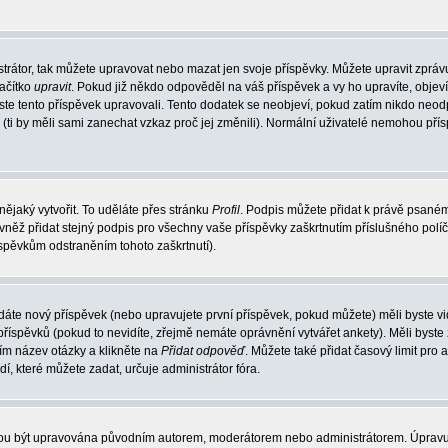
trátor, tak můžete upravovat nebo mazat jen svoje příspěvky. Můžete upravit zpráv
lačítko
upravit
. Pokud již někdo odpověděl na váš příspěvek a vy ho upravíte, objev
t jste tento příspěvek upravovali. Tento dodatek se neobjeví, pokud zatím nikdo ne
k (ti by měli sami zanechat vzkaz proč jej změnili). Normální uživatelé nemohou př
nějaký vytvořit. To uděláte přes stránku
Profil
. Podpis můžete přidat k právě psané
vněž přidat stejný podpis pro všechny vaše příspěvky zaškrtnutím příslušného políč
spěvkům odstraněním tohoto zaškrtnutí).
dáte nový příspěvek (nebo upravujete první příspěvek, pokud můžete) měli byste vid
íspěvků (pokud to nevidíte, zřejmě nemáte oprávnění vytvářet ankety). Měli byste
ím název otázky a klikněte na
Přidat odpověď
. Můžete také přidat časový limit pro 
které můžete zadat, určuje administrátor fóra.
ohou být upravována původním autorem, moderátorem nebo administrátorem. Úpravu 