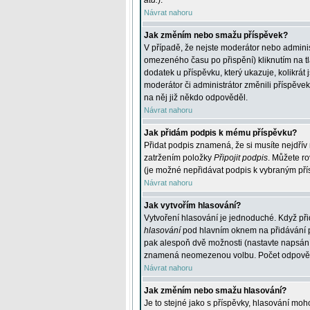
atd.
).
Návrat nahoru
Jak změním nebo smažu příspěvek?
V případě, že nejste moderátor nebo adminis
omezeného času po přispění) kliknutím na t
dodatek u příspěvku, který ukazuje, kolikrá
moderátor či administrátor změnili příspěve
na něj již někdo odpověděl.
Návrat nahoru
Jak přidám podpis k mému příspěvku?
Přidat podpis znamená, že si musíte nejdřív 
zatržením položky
Připojit podpis
. Můžete ro
(je možné nepřidávat podpis k vybraným pří
Návrat nahoru
Jak vytvořím hlasování?
Vytvoření hlasování je jednoduché. Když při
hlasování
pod hlavním oknem na přidávání př
pak alespoň dvě možnosti (nastavte napsán
znamená neomezenou volbu. Počet odpovědí, 
Návrat nahoru
Jak změním nebo smažu hlasování?
Je to stejné jako s příspěvky, hlasování m