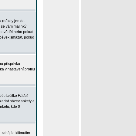
u (někdy jen do
í se vám malinký
odpověděl nebo pokud
íspěvek smazat, pokud
mu příspěvku
ka v nastavení profilu
ět tlačítko
Přidat
 zadat název ankety a
anketu, kde 0
zahájíte kliknutím