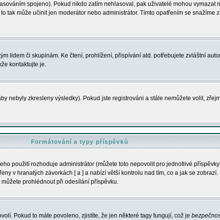
s hlasováním spojeno). Pokud nikdo zatím nehlasoval, pak uživatelé mohou vymazat
y to tak může učinit jen moderátor nebo administrátor. Tímto opatřením se snažíme z
m lidem či skupinám. Ke čtení, prohlížení, přispívání atd. potřebujete zvláštní auto
že kontaktujte je.
aby nebyly zkresleny výsledky). Pokud jste registrováni a stále nemůžete volit, zř
Formátování a typy příspěvků
ho použití rozhoduje administrátor (můžete toto nepovolit pro jednotlivé příspěv
y v hranatých závorkách [ a ] a nabízí větší kontrolu nad tím, co a jak se zobrazí. 
 můžete prohlédnout při odesílání příspěvku.
volí. Pokud to máte povoleno, zjistíte, že jen některé tagy fungují, což je
bezpečnos