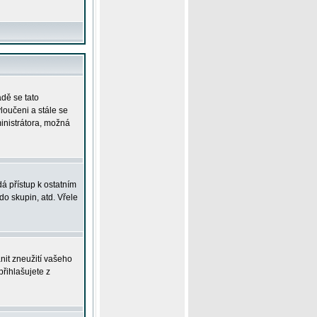
adě se tato
yloučeni a stále se
ministrátora, možná
á přístup k ostatním
o skupin, atd. Vřele
nit zneužití vašeho
přihlašujete z