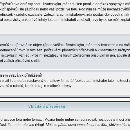
 příspěvků dva obrázky pod uživatelským jménem. Ten první je obrázek spojený s vaš
ik příspěvků jste již přidali nebo vaší pozici ve fóru. Pod ním se může nacházet vět
í obrázek každého uživatele. Záleží na administrátorovi, zda postavičky povolí či jak 
postavičky, pak právě tehdy toto administrátoři zakázali, a vy byste se měli zepta
nemůžete (úrovně se objevují pod vaším uživatelským jménem v tématech a na vaše
odnocení úrovní k rozlišení počtu vámi přidaných příspěvků a k identifikaci určitých
ít zvláštní vzhled. Prosím, nezatěžujte fórum zbytečným přispíváním jen, abyste d
 vašich příspěvků snížit.
 jsem vyzván k přihlášení!
-mail lidem přes nastavený e-mailový formulář (pokud administrátor tuto možnost po
azů a robotů, které sbírají e-mailové adresy.
Vkládání příspěvků
 obrazovce fóra nebo tématu. Možná bude nutné se registrovat, než budete moci přis
části fóra nebo tématu (Např.
Můžete přidat nová téma do tohoto fóra, Můžete hlasov