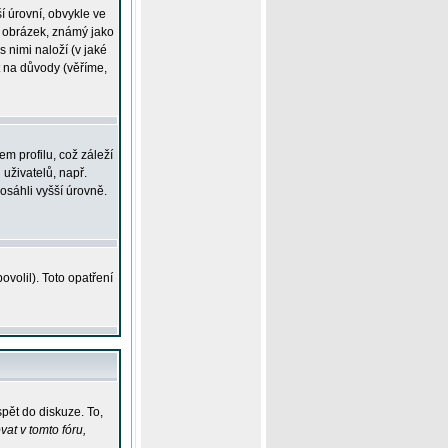
í úrovní, obvykle ve
ší obrázek, známý jako
s nimi naloží (v jaké
t na důvody (věříme,
m profilu, což záleží
 uživatelů, např.
osáhli vyšší úrovně.
volil). Toto opatření
pět do diskuze. To,
at v tomto fóru,