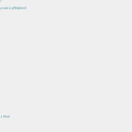
?
yzván k přihlášení!
z fóra!