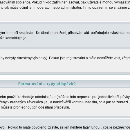
s hlasováním spojeno). Pokud nikdo zatím nehlasoval, pak uživatelé mohou vymazat
y to tak může učinit jen moderátor nebo administrátor. Tímto opatřením se snažíme z
m lidem či skupinám. Ke čtení, prohlížení, přispívání atd. potřebujete zvláštní auto
že kontaktujte je.
aby nebyly zkresleny výsledky). Pokud jste registrováni a stále nemůžete volit, zř
Formátování a typy příspěvků
ho použití rozhoduje administrátor (můžete toto nepovolit pro jednotlivé příspěv
y v hranatých závorkách [ a ] a nabízí větší kontrolu nad tím, co a jak se zobrazí. 
 můžete prohlédnout při odesílání příspěvku.
volí. Pokud to máte povoleno, zjistíte, že jen některé tagy fungují, což je
bezpečnos