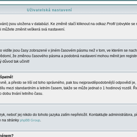
Uživatelská nastavení
váni) jsou uložena v databázi. Ke změně stačí kliknout na odkaz
Profil
(obvykle se n
 si můžete změnit veškerá svá nastavení.
o vidíte jsou časy zobrazené v jiném časovém pásmu než v tom, ve kterém se nacház
 vědomí, že změnou časového pásma a podobná nastavení mohou měnit jen registro
ý důvod tak učinit!
 špatně!
rávně, a přesto se liší od toho správného, pak tou nejpravděpodobnější odpovědí je, 
dílu mezi standardním a letním časem, takže se může jednat o 1 hodinový rozdíl. 
dobu trvání letního času.
yk, neboť jej nikdo do tohoto jazyka zatím nepřeložil. Kontaktujte administrátora, p
te na stránky
.
phpBB Group
jménem?