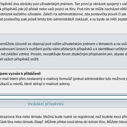
 příspěvků dva obrázky pod uživatelským jménem. Ten první je obrázek spojený s vaš
ik příspěvků jste již přidali nebo vaší pozici ve fóru. Pod ním se může nacházet vět
í obrázek každého uživatele. Záleží na administrátorovi, zda postavičky povolí či jak 
postavičky, pak právě tehdy toto administrátoři zakázali, a vy byste se měli zepta
nemůžete (úrovně se objevují pod vaším uživatelským jménem v tématech a na vaše
odnocení úrovní k rozlišení počtu vámi přidaných příspěvků a k identifikaci určitých
ít zvláštní vzhled. Prosím, nezatěžujte fórum zbytečným přispíváním jen, abyste d
 vašich příspěvků snížit.
 jsem vyzván k přihlášení!
-mail lidem přes nastavený e-mailový formulář (pokud administrátor tuto možnost po
azů a robotů, které sbírají e-mailové adresy.
Vkládání příspěvků
 obrazovce fóra nebo tématu. Možná bude nutné se registrovat, než budete moci přis
části fóra nebo tématu (Např.
Můžete přidat nová téma do tohoto fóra, Můžete hlasov