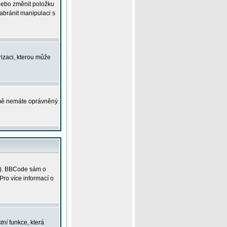
 nebo změnit položku
abránit manipulaci s
rizaci, kterou může
ejmě nemáte oprávněný
ky). BBCode sám o
Pro více informací o
tní
funkce, která