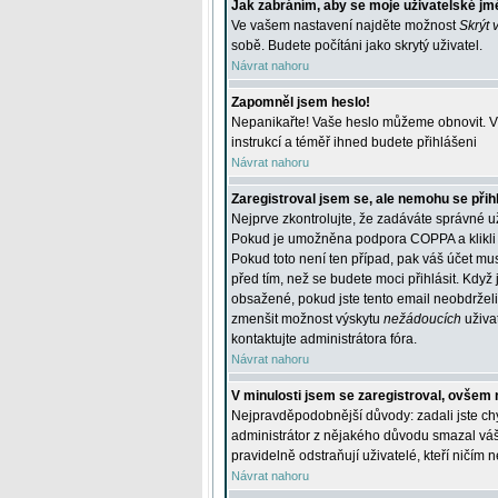
Jak zabráním, aby se moje uživatelské jm
Ve vašem nastavení najděte možnost
Skrýt 
sobě. Budete počítáni jako skrytý uživatel.
Návrat nahoru
Zapomněl jsem heslo!
Nepanikařte! Vaše heslo můžeme obnovit. V 
instrukcí a téměř ihned budete přihlášeni
Návrat nahoru
Zaregistroval jsem se, ale nemohu se přihl
Nejprve zkontrolujte, že zadáváte správné u
Pokud je umožněna podpora COPPA a klikli j
Pokud toto není ten případ, pak váš účet mus
před tím, než se budete moci přihlásit. Když 
obsažené, pokud jste tento email neobdrželi
zmenšit možnost výskytu
nežádoucích
uživat
kontaktujte administrátora fóra.
Návrat nahoru
V minulosti jsem se zaregistroval, ovšem 
Nejpravděpodobnější důvody: zadali jste chyb
administrátor z nějakého důvodu smazal váš ú
pravidelně odstraňují uživatelé, kteří ničím 
Návrat nahoru