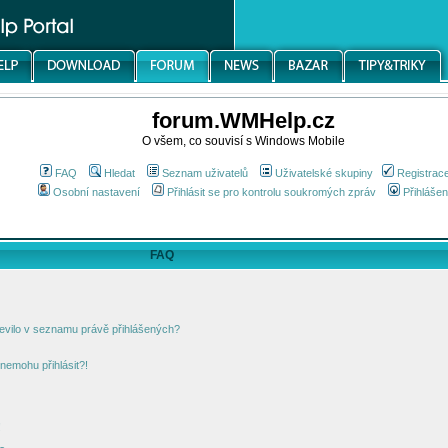
forum.WMHelp.cz
O všem, co souvisí s Windows Mobile
FAQ
Hledat
Seznam uživatelů
Uživatelské skupiny
Registrac
Osobní nastavení
Přihlásit se pro kontrolu soukromých zpráv
Přihlášen
FAQ
jevilo v seznamu právě přihlášených?
nemohu přihlásit?!
!