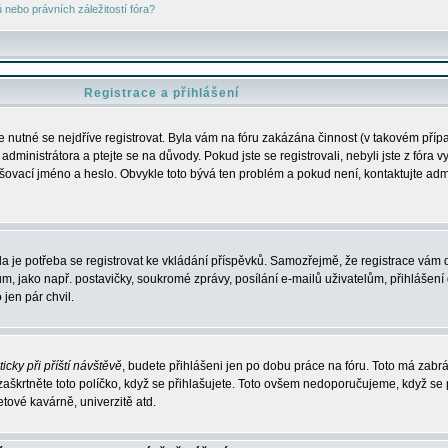
nebo právních záležitostí fóra?
Registrace a přihlášení
je nutné se nejdříve registrovat. Byla vám na fóru zakázána činnost (v takovém příp
dministrátora a ptejte se na důvody. Pokud jste se registrovali, nebyli jste z fóra v
lašovací jméno a heslo. Obvykle toto bývá ten problém a pokud není, kontaktujte ad
da je potřeba se registrovat ke vkládání příspěvků. Samozřejmě, že registrace vám d
ako např. postavičky, soukromé zprávy, posílání e-mailů uživatelům, přihlášení d
jen pár chvil.
icky při příští návštěvě
, budete přihlášeni jen po dobu práce na fóru. Toto má zabrá
 zaškrtněte toto políčko, když se přihlašujete. Toto ovšem nedoporučujeme, když se 
etové kavárně, univerzitě atd.