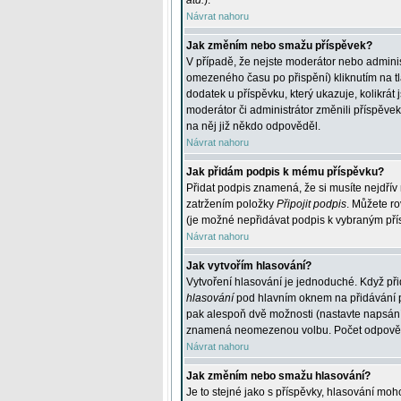
atd.
).
Návrat nahoru
Jak změním nebo smažu příspěvek?
V případě, že nejste moderátor nebo adminis
omezeného času po přispění) kliknutím na t
dodatek u příspěvku, který ukazuje, kolikrá
moderátor či administrátor změnili příspěve
na něj již někdo odpověděl.
Návrat nahoru
Jak přidám podpis k mému příspěvku?
Přidat podpis znamená, že si musíte nejdřív 
zatržením položky
Připojit podpis
. Můžete ro
(je možné nepřidávat podpis k vybraným pří
Návrat nahoru
Jak vytvořím hlasování?
Vytvoření hlasování je jednoduché. Když při
hlasování
pod hlavním oknem na přidávání př
pak alespoň dvě možnosti (nastavte napsán
znamená neomezenou volbu. Počet odpovědí, 
Návrat nahoru
Jak změním nebo smažu hlasování?
Je to stejné jako s příspěvky, hlasování m