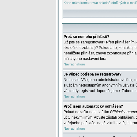
Koho mám kontaktovat ohledně obtížných e-mailů 
Proč se nemohu přihlásit?
Už jste se zaregistrovali? Před přihlášením 
skutečnost zobrazí)? Pokud ano, kontaktujte a
nemůžete přihlásit, znovu zkontrolujte přih
má chybné nastavení fóra.
Návrat nahoru
Je vůbec potřeba se registrovat?
Nemusíte. Vše je na administrátorovi fóra, z
službám nedostupným anonymním uživatelům, j
vám tedy registraci doporučujeme. Zabere to 
Návrat nahoru
Proč jsem automaticky odhlášen?
Pokud nezaškrtnete tlačítko
Přihlásit automat
účtu někým jiným. Abyste zůstali přihlášeni,
veřejného počítače, např. v knihovně, intern
Návrat nahoru