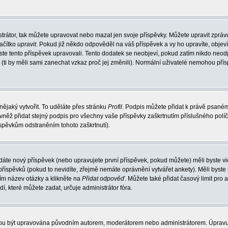
trátor, tak můžete upravovat nebo mazat jen svoje příspěvky. Můžete upravit zpráv
lačítko
upravit
. Pokud již někdo odpověděl na váš příspěvek a vy ho upravíte, objev
t jste tento příspěvek upravovali. Tento dodatek se neobjeví, pokud zatím nikdo ne
k (ti by měli sami zanechat vzkaz proč jej změnili). Normální uživatelé nemohou př
nějaký vytvořit. To uděláte přes stránku
Profil
. Podpis můžete přidat k právě psané
vněž přidat stejný podpis pro všechny vaše příspěvky zaškrtnutím příslušného políč
spěvkům odstraněním tohoto zaškrtnutí).
dáte nový příspěvek (nebo upravujete první příspěvek, pokud můžete) měli byste vid
íspěvků (pokud to nevidíte, zřejmě nemáte oprávnění vytvářet ankety). Měli byste
ím název otázky a klikněte na
Přidat odpověď
. Můžete také přidat časový limit pro 
které můžete zadat, určuje administrátor fóra.
ohou být upravována původním autorem, moderátorem nebo administrátorem. Úpravu 