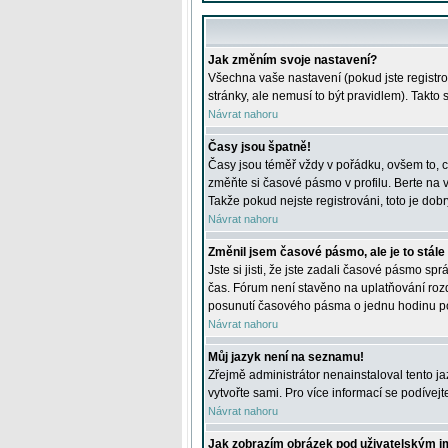
Jak změním svoje nastavení?
Všechna vaše nastavení (pokud jste registro
stránky, ale nemusí to být pravidlem). Takto
Návrat nahoru
Časy jsou špatně!
Časy jsou téměř vždy v pořádku, ovšem to, c
změňte si časové pásmo v profilu. Berte na
Takže pokud nejste registrováni, toto je dobr
Návrat nahoru
Změnil jsem časové pásmo, ale je to stále
Jste si jisti, že jste zadali časové pásmo sp
čas. Fórum není stavěno na uplatňování roz
posunutí časového pásma o jednu hodinu po 
Návrat nahoru
Můj jazyk není na seznamu!
Zřejmě administrátor nenainstaloval tento jaz
vytvořte sami. Pro více informací se podívej
Návrat nahoru
Jak zobrazím obrázek pod uživatelským 