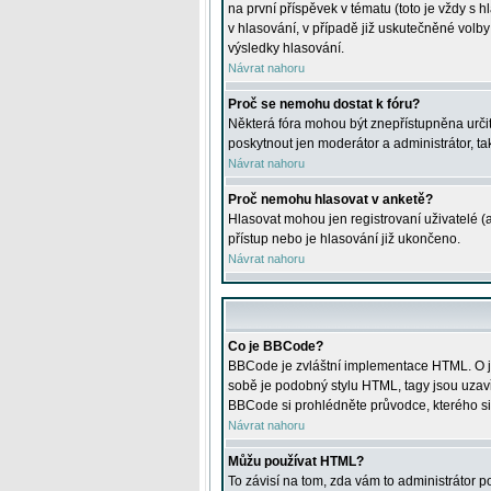
na první příspěvek v tématu (toto je vždy 
v hlasování, v případě již uskutečněné volb
výsledky hlasování.
Návrat nahoru
Proč se nemohu dostat k fóru?
Některá fóra mohou být znepřístupněna určitý
poskytnout jen moderátor a administrátor, tak
Návrat nahoru
Proč nemohu hlasovat v anketě?
Hlasovat mohou jen registrovaní uživatelé (
přístup nebo je hlasování již ukončeno.
Návrat nahoru
Co je BBCode?
BBCode je zvláštní implementace HTML. O je
sobě je podobný stylu HTML, tagy jsou uzavřen
BBCode si prohlédněte průvodce, kterého si
Návrat nahoru
Můžu používat HTML?
To závisí na tom, zda vám to administrátor po