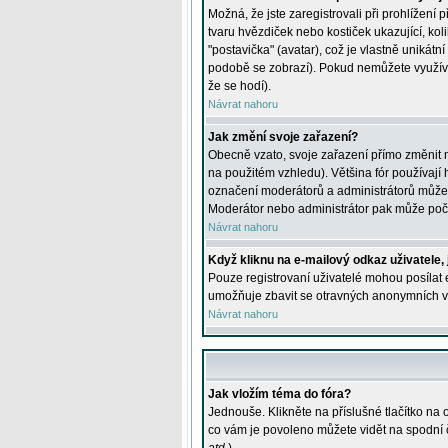
Možná, že jste zaregistrovali při prohlížení
tvaru hvězdiček nebo kostiček ukazující, kol
"postavička" (avatar), což je vlastně unikátn
podobě se zobrazí). Pokud nemůžete využívat 
že se hodí).
Návrat nahoru
Jak změní svoje zařazení?
Obecně vzato, svoje zařazení přímo změnit 
na použitém vzhledu). Většina fór používají h
označení moderátorů a administrátorů může m
Moderátor nebo administrátor pak může počet
Návrat nahoru
Když kliknu na e-mailový odkaz uživatele,
Pouze registrovaní uživatelé mohou posílat e
umožňuje zbavit se otravných anonymních vzk
Návrat nahoru
Jak vložím téma do fóra?
Jednouše. Klikněte na příslušné tlačítko na
co vám je povoleno můžete vidět na spodní 