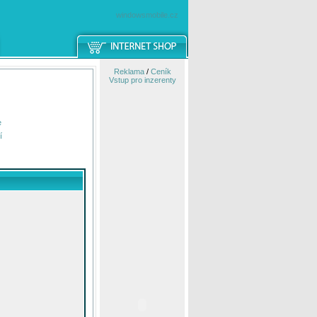
windowsmobile.cz
Reklama
/
Ceník
Vstup pro inzerenty
e
í