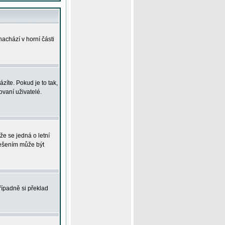
achází v horní části
íte. Pokud je to tak,
vaní uživatelé.
že se jedná o letní
Řešením může být
řípadně si překlad