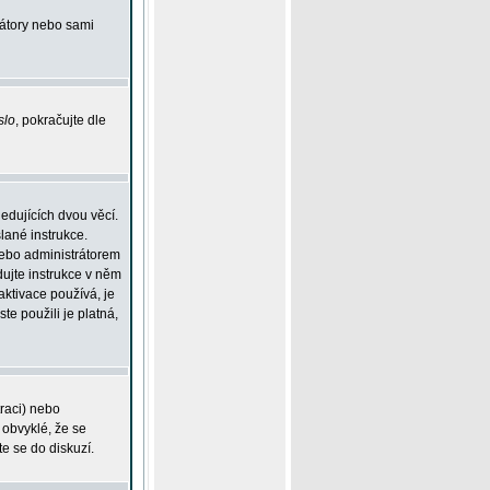
rátory nebo sami
slo
, pokračujte dle
edujících dvou věcí.
lané instrukce.
 nebo administrátorem
dujte instrukce v něm
aktivace používá, je
ste použili je platná,
traci) nebo
 obvyklé, že se
te se do diskuzí.