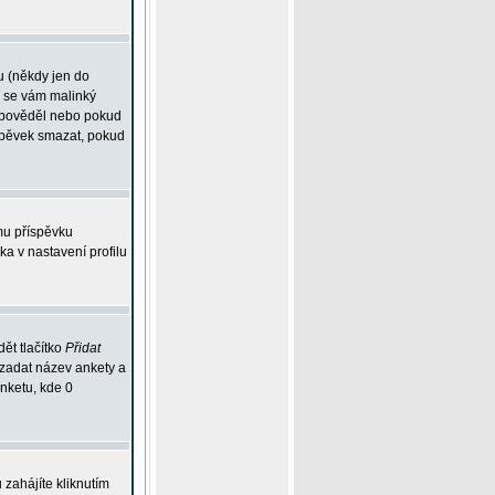
u (někdy jen do
í se vám malinký
odpověděl nebo pokud
íspěvek smazat, pokud
mu příspěvku
ka v nastavení profilu
ět tlačítko
Přidat
 zadat název ankety a
anketu, kde 0
zahájíte kliknutím