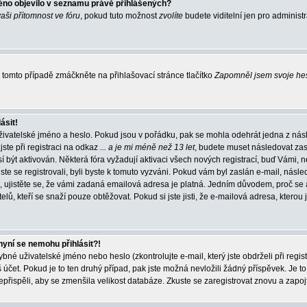
éno objevilo v seznamu právě přihlášených?
vaši přítomnost ve fóru
, pokud tuto možnost
zvolíte
budete viditelní jen pro administ
tomto případě zmáčkněte na přihlašovací stránce tlačítko
Zapomněl jsem svoje he
ásit!
živatelské jméno a heslo. Pokud jsou v pořádku, pak se mohla odehrát jedna z násl
ste při registraci na odkaz
... a je mi méně než 13 let
, budete muset následovat zas
í být aktivován. Některá fóra vyžadují aktivaci všech nových registrací, buď Vámi,
jste se registrovali, byli byste k tomuto vyzváni. Pokud vám byl zaslán e-mail, násle
, ujistěte se, že vámi zadaná emailová adresa je platná. Jedním důvodem, proč se 
elů, kteří se snaží pouze obtěžovat. Pokud si jste jisti, že e-mailová adresa, kterou j
nyní se nemohu přihlásit?!
né uživatelské jméno nebo heslo (zkontrolujte e-mail, který jste obdrželi při regis
čet. Pokud je to ten druhý případ, pak jste možná nevložili žádný příspěvek. Je to
nepřispěli, aby se zmenšila velikost databáze. Zkuste se zaregistrovat znovu a zapoj