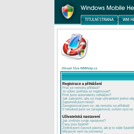
Obsah fóra WMHelp.cz
Registrace a přihlášení
Proč se nemohu přihlásit?
Je vůbec potřeba se registrovat?
Proč jsem automaticky odhlášen?
Jak zabráním, aby se moje uživatelské jméno ob
Zapomněl jsem heslo!
Zaregistroval jsem se, ale nemohu se přihlásit!
V minulosti jsem se zaregistroval, ovšem nyní se 
Uživatelská nastavení
Jak změním svoje nastavení?
Časy jsou špatně!
Změnil jsem časové pásmo, ale je to stále špatně
Můj jazyk není na seznamu!