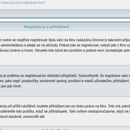
nebo právních záležitostí fóra?
Registrace a přihlášení
je nutné se nejdříve registrovat. Byla vám na fóru zakázána činnost (v takovém příp
dministrátora a ptejte se na důvody. Pokud jste se registrovali, nebyli jste z fóra v
lašovací jméno a heslo. Obvykle toto bývá ten problém a pokud není, kontaktujte ad
da je potřeba se registrovat ke vkládání příspěvků. Samozřejmě, že registrace vám d
ako např. postavičky, soukromé zprávy, posílání e-mailů uživatelům, přihlášení d
jen pár chvil.
icky při příští návštěvě
, budete přihlášeni jen po dobu práce na fóru. Toto má zabrá
 zaškrtněte toto políčko, když se přihlašujete. Toto ovšem nedoporučujeme, když se 
etové kavárně, univerzitě atd.