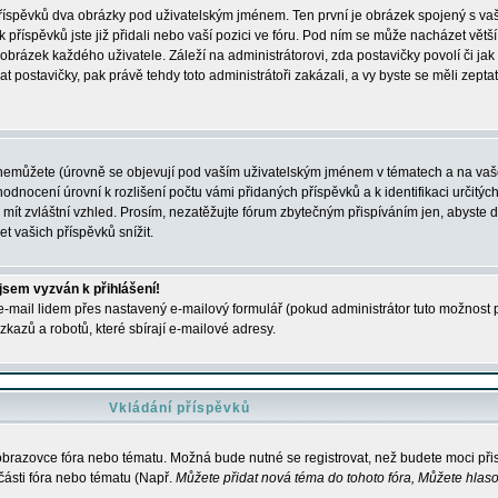
 příspěvků dva obrázky pod uživatelským jménem. Ten první je obrázek spojený s vaš
ik příspěvků jste již přidali nebo vaší pozici ve fóru. Pod ním se může nacházet vět
í obrázek každého uživatele. Záleží na administrátorovi, zda postavičky povolí či jak 
postavičky, pak právě tehdy toto administrátoři zakázali, a vy byste se měli zepta
nemůžete (úrovně se objevují pod vaším uživatelským jménem v tématech a na vaše
odnocení úrovní k rozlišení počtu vámi přidaných příspěvků a k identifikaci určitých
ít zvláštní vzhled. Prosím, nezatěžujte fórum zbytečným přispíváním jen, abyste d
 vašich příspěvků snížit.
 jsem vyzván k přihlášení!
-mail lidem přes nastavený e-mailový formulář (pokud administrátor tuto možnost po
azů a robotů, které sbírají e-mailové adresy.
Vkládání příspěvků
 obrazovce fóra nebo tématu. Možná bude nutné se registrovat, než budete moci přis
části fóra nebo tématu (Např.
Můžete přidat nová téma do tohoto fóra, Můžete hlasov