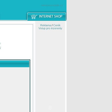
windowsmobile.cz
Reklama
/
Ceník
Vstup pro inzerenty
e
í