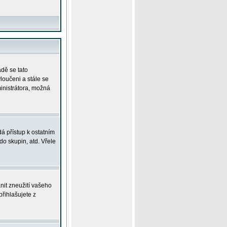
adě se tato
yloučeni a stále se
ministrátora, možná
á přístup k ostatním
o skupin, atd. Vřele
nit zneužití vašeho
přihlašujete z