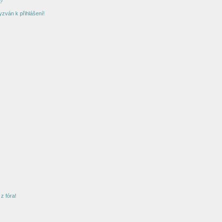
?
yzván k přihlášení!
z fóra!