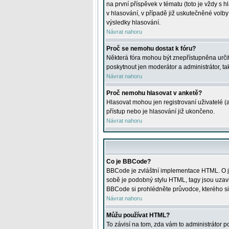
na první příspěvek v tématu (toto je vždy 
v hlasování, v případě již uskutečněné volb
výsledky hlasování.
Návrat nahoru
Proč se nemohu dostat k fóru?
Některá fóra mohou být znepřístupněna určitý
poskytnout jen moderátor a administrátor, tak
Návrat nahoru
Proč nemohu hlasovat v anketě?
Hlasovat mohou jen registrovaní uživatelé (
přístup nebo je hlasování již ukončeno.
Návrat nahoru
Co je BBCode?
BBCode je zvláštní implementace HTML. O je
sobě je podobný stylu HTML, tagy jsou uzavřen
BBCode si prohlédněte průvodce, kterého si
Návrat nahoru
Můžu používat HTML?
To závisí na tom, zda vám to administrátor po