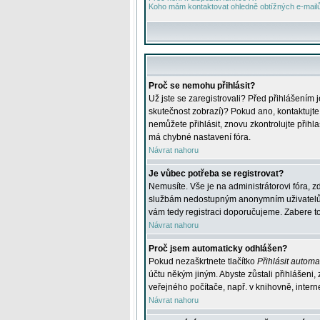
Koho mám kontaktovat ohledně obtížných e-mailů 
Proč se nemohu přihlásit?
Už jste se zaregistrovali? Před přihlášením 
skutečnost zobrazí)? Pokud ano, kontaktujte a
nemůžete přihlásit, znovu zkontrolujte přih
má chybné nastavení fóra.
Návrat nahoru
Je vůbec potřeba se registrovat?
Nemusíte. Vše je na administrátorovi fóra, z
službám nedostupným anonymním uživatelům, j
vám tedy registraci doporučujeme. Zabere to 
Návrat nahoru
Proč jsem automaticky odhlášen?
Pokud nezaškrtnete tlačítko
Přihlásit automat
účtu někým jiným. Abyste zůstali přihlášeni,
veřejného počítače, např. v knihovně, intern
Návrat nahoru