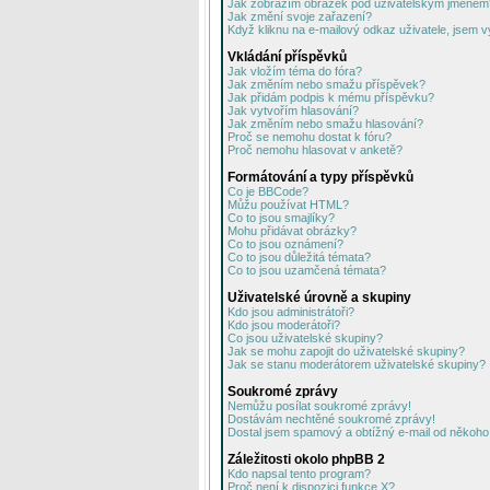
Jak zobrazím obrázek pod uživatelským jménem
Jak změní svoje zařazení?
Když kliknu na e-mailový odkaz uživatele, jsem v
Vkládání příspěvků
Jak vložím téma do fóra?
Jak změním nebo smažu příspěvek?
Jak přidám podpis k mému příspěvku?
Jak vytvořím hlasování?
Jak změním nebo smažu hlasování?
Proč se nemohu dostat k fóru?
Proč nemohu hlasovat v anketě?
Formátování a typy příspěvků
Co je BBCode?
Můžu používat HTML?
Co to jsou smajlíky?
Mohu přidávat obrázky?
Co to jsou oznámení?
Co to jsou důležitá témata?
Co to jsou uzamčená témata?
Uživatelské úrovně a skupiny
Kdo jsou administrátoři?
Kdo jsou moderátoři?
Co jsou uživatelské skupiny?
Jak se mohu zapojit do uživatelské skupiny?
Jak se stanu moderátorem uživatelské skupiny?
Soukromé zprávy
Nemůžu posílat soukromé zprávy!
Dostávám nechtěné soukromé zprávy!
Dostal jsem spamový a obtížný e-mail od někoho 
Záležitosti okolo phpBB 2
Kdo napsal tento program?
Proč není k dispozici funkce X?