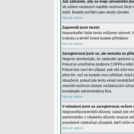
Jak zabráním, aby se moje uživatelské jm
Ve vašem nastavení najděte možnost
Skrýt 
sobě. Budete počítáni jako skrytý uživatel.
Návrat nahoru
Zapomněl jsem heslo!
Nepanikařte! Vaše heslo můžeme obnovit. V 
instrukcí a téměř ihned budete přihlášeni
Návrat nahoru
Zaregistroval jsem se, ale nemohu se přihl
Nejprve zkontrolujte, že zadáváte správné u
Pokud je umožněna podpora COPPA a klikli j
Pokud toto není ten případ, pak váš účet mus
před tím, než se budete moci přihlásit. Když 
obsažené, pokud jste tento email neobdrželi
zmenšit možnost výskytu
nežádoucích
uživat
kontaktujte administrátora fóra.
Návrat nahoru
V minulosti jsem se zaregistroval, ovšem 
Nejpravděpodobnější důvody: zadali jste chyb
administrátor z nějakého důvodu smazal váš ú
pravidelně odstraňují uživatelé, kteří ničím 
Návrat nahoru