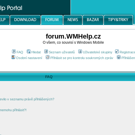
forum.WMHelp.cz
O všem, co souvisí s Windows Mobile
FAQ
Hledat
Seznam uživatelů
Uživatelské skupiny
Registrac
Osobní nastavení
Přihlásit se pro kontrolu soukromých zpráv
Přihlášen
FAQ
jevilo v seznamu právě přihlášených?
nemohu přihlásit?!
!