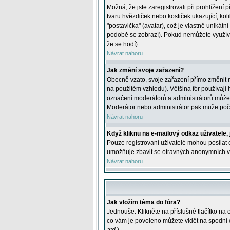
Možná, že jste zaregistrovali při prohlížení
tvaru hvězdiček nebo kostiček ukazující, kol
"postavička" (avatar), což je vlastně unikátn
podobě se zobrazí). Pokud nemůžete využívat 
že se hodí).
Návrat nahoru
Jak změní svoje zařazení?
Obecně vzato, svoje zařazení přímo změnit 
na použitém vzhledu). Většina fór používají h
označení moderátorů a administrátorů může m
Moderátor nebo administrátor pak může počet
Návrat nahoru
Když kliknu na e-mailový odkaz uživatele,
Pouze registrovaní uživatelé mohou posílat e
umožňuje zbavit se otravných anonymních vzk
Návrat nahoru
Jak vložím téma do fóra?
Jednouše. Klikněte na příslušné tlačítko na
co vám je povoleno můžete vidět na spodní 