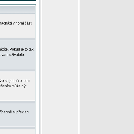
achází v horní části
íte. Pokud je to tak,
vaní uživatelé.
že se jedná o letní
Řešením může být
řípadně si překlad