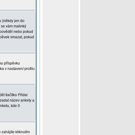
u (někdy jen do
í se vám malinký
odpověděl nebo pokud
íspěvek smazat, pokud
mu příspěvku
ka v nastavení profilu
ět tlačítko
Přidat
 zadat název ankety a
anketu, kde 0
zahájíte kliknutím