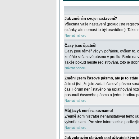
Jak změním svoje nastavení?
Všechna vaše nastavení (pokud jste registro
stránky, ale nemusí to být pravidlem). Takto
Návrat nahoru
Časy jsou špatně!
Časy jsou téměř vždy v pořádku, ovšem to, c
změňte si časové pásmo v profilu. Berte na
Takže pokud nejste registrováni, toto je dobr
Návrat nahoru
Změnil jsem časové pásmo, ale je to stále
Jste si jisti, že jste zadali časové pásmo sp
čas. Fórum není stavěno na uplatňování roz
posunutí časového pásma o jednu hodinu po 
Návrat nahoru
Můj jazyk není na seznamu!
Zřejmě administrátor nenainstaloval tento jaz
vytvořte sami. Pro více informací se podívej
Návrat nahoru
Jak zobrazím obrázek pod uživatelským 