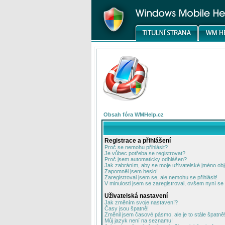
Obsah fóra WMHelp.cz
Registrace a přihlášení
Proč se nemohu přihlásit?
Je vůbec potřeba se registrovat?
Proč jsem automaticky odhlášen?
Jak zabráním, aby se moje uživatelské jméno ob
Zapomněl jsem heslo!
Zaregistroval jsem se, ale nemohu se přihlásit!
V minulosti jsem se zaregistroval, ovšem nyní se 
Uživatelská nastavení
Jak změním svoje nastavení?
Časy jsou špatně!
Změnil jsem časové pásmo, ale je to stále špatně
Můj jazyk není na seznamu!