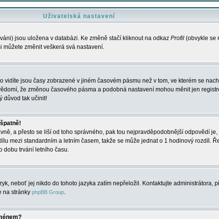
Uživatelská nastavení
váni) jsou uložena v databázi. Ke změně stačí kliknout na odkaz
Profil
(obvykle se n
 si můžete změnit veškerá svá nastavení.
o vidíte jsou časy zobrazené v jiném časovém pásmu než v tom, ve kterém se nacház
 vědomí, že změnou časového pásma a podobná nastavení mohou měnit jen registro
ý důvod tak učinit!
 špatně!
rávně, a přesto se liší od toho správného, pak tou nejpravděpodobnější odpovědí je, 
dílu mezi standardním a letním časem, takže se může jednat o 1 hodinový rozdíl. 
dobu trvání letního času.
yk, neboť jej nikdo do tohoto jazyka zatím nepřeložil. Kontaktujte administrátora, p
te na stránky
.
phpBB Group
jménem?