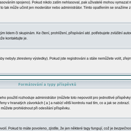
s hlasováním spojeno). Pokud nikdo zatím nehlasoval, pak uživatelé mohou vymazat
y to tak může učinit jen moderátor nebo administrátor. Tímto opatřením se snažíme z
m lidem či skupinám. Ke čtení, prohlížení, přispívání atd. potřebujete zvláštní auto
že kontaktujte je.
aby nebyly zkresleny výsledky). Pokud jste registrováni a stále nemůžete volit, zř
Formátování a typy příspěvků
ho použití rozhoduje administrátor (můžete toto nepovolit pro jednotlivé příspěv
y v hranatých závorkách [ a ] a nabízí větší kontrolu nad tím, co a jak se zobrazí. 
 můžete prohlédnout při odesílání příspěvku.
volí. Pokud to máte povoleno, zjistíte, že jen některé tagy fungují, což je
bezpečnos