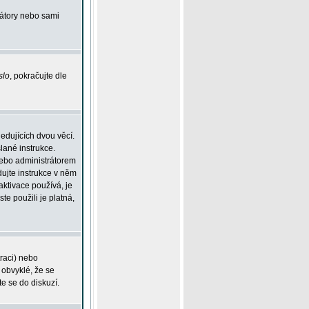
rátory nebo sami
slo
, pokračujte dle
edujících dvou věcí.
lané instrukce.
 nebo administrátorem
dujte instrukce v něm
aktivace používá, je
ste použili je platná,
traci) nebo
 obvyklé, že se
te se do diskuzí.