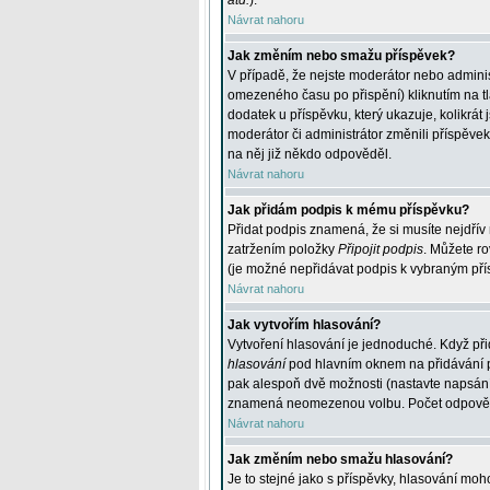
atd.
).
Návrat nahoru
Jak změním nebo smažu příspěvek?
V případě, že nejste moderátor nebo adminis
omezeného času po přispění) kliknutím na t
dodatek u příspěvku, který ukazuje, kolikrá
moderátor či administrátor změnili příspěve
na něj již někdo odpověděl.
Návrat nahoru
Jak přidám podpis k mému příspěvku?
Přidat podpis znamená, že si musíte nejdřív 
zatržením položky
Připojit podpis
. Můžete ro
(je možné nepřidávat podpis k vybraným pří
Návrat nahoru
Jak vytvořím hlasování?
Vytvoření hlasování je jednoduché. Když při
hlasování
pod hlavním oknem na přidávání př
pak alespoň dvě možnosti (nastavte napsán
znamená neomezenou volbu. Počet odpovědí, 
Návrat nahoru
Jak změním nebo smažu hlasování?
Je to stejné jako s příspěvky, hlasování m