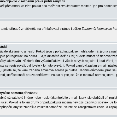
éno objevilo v seznamu právě přihlášených?
vaši přítomnost ve fóru
, pokud tuto možnost
zvolíte
budete viditelní jen pro administ
tomto případě zmáčkněte na přihlašovací stránce tlačítko
Zapomněl jsem svoje he
ásit!
živatelské jméno a heslo. Pokud jsou v pořádku, pak se mohla odehrát jedna z násl
ste při registraci na odkaz
... a je mi méně než 13 let
, budete muset následovat zas
í být aktivován. Některá fóra vyžadují aktivaci všech nových registrací, buď Vámi,
jste se registrovali, byli byste k tomuto vyzváni. Pokud vám byl zaslán e-mail, násle
, ujistěte se, že vámi zadaná emailová adresa je platná. Jedním důvodem, proč se 
elů, kteří se snaží pouze obtěžovat. Pokud si jste jisti, že e-mailová adresa, kterou j
nyní se nemohu přihlásit?!
né uživatelské jméno nebo heslo (zkontrolujte e-mail, který jste obdrželi při regis
čet. Pokud je to ten druhý případ, pak jste možná nevložili žádný příspěvek. Je to
nepřispěli, aby se zmenšila velikost databáze. Zkuste se zaregistrovat znovu a zapoj