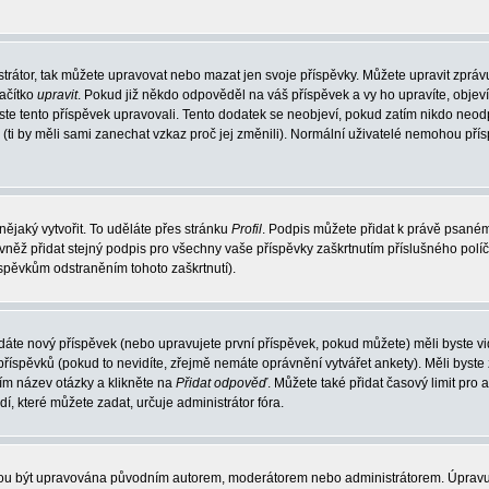
trátor, tak můžete upravovat nebo mazat jen svoje příspěvky. Můžete upravit zpráv
lačítko
upravit
. Pokud již někdo odpověděl na váš příspěvek a vy ho upravíte, objev
t jste tento příspěvek upravovali. Tento dodatek se neobjeví, pokud zatím nikdo ne
k (ti by měli sami zanechat vzkaz proč jej změnili). Normální uživatelé nemohou př
nějaký vytvořit. To uděláte přes stránku
Profil
. Podpis můžete přidat k právě psané
vněž přidat stejný podpis pro všechny vaše příspěvky zaškrtnutím příslušného políč
spěvkům odstraněním tohoto zaškrtnutí).
dáte nový příspěvek (nebo upravujete první příspěvek, pokud můžete) měli byste vid
íspěvků (pokud to nevidíte, zřejmě nemáte oprávnění vytvářet ankety). Měli byste
ím název otázky a klikněte na
Přidat odpověď
. Můžete také přidat časový limit pro 
které můžete zadat, určuje administrátor fóra.
ohou být upravována původním autorem, moderátorem nebo administrátorem. Úpravu 