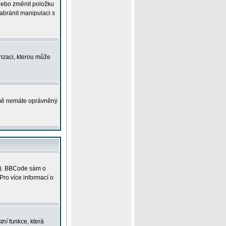
 nebo změnit položku
abránit manipulaci s
rizaci, kterou může
ejmě nemáte oprávněný
ky). BBCode sám o
Pro více informací o
tní
funkce, která