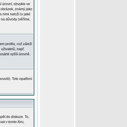
í úrovní, obvykle ve
ší obrázek, známý jako
s nimi naloží (v jaké
t na důvody (věříme,
m profilu, což záleží
 uživatelů, např.
osáhli vyšší úrovně.
volil). Toto opatření
pět do diskuze. To,
at v tomto fóru,