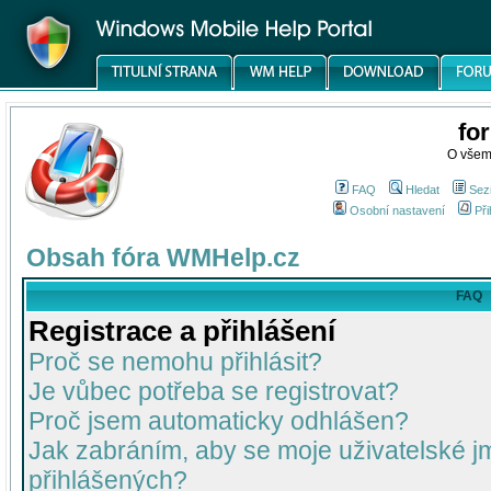
fo
O všem
FAQ
Hledat
Sez
Osobní nastavení
Při
Obsah fóra WMHelp.cz
FAQ
Registrace a přihlášení
Proč se nemohu přihlásit?
Je vůbec potřeba se registrovat?
Proč jsem automaticky odhlášen?
Jak zabráním, aby se moje uživatelské 
přihlášených?