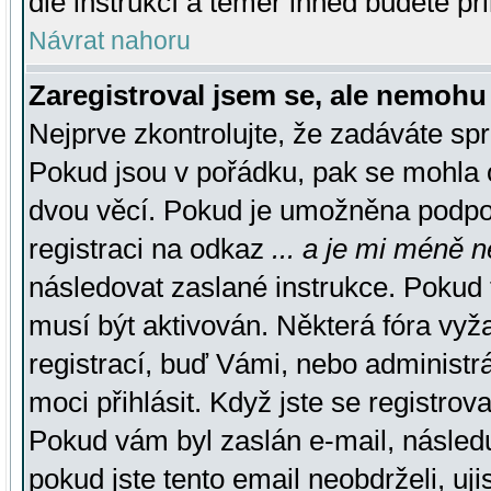
dle instrukcí a téměř ihned budete př
Návrat nahoru
Zaregistroval jsem se, ale nemohu 
Nejprve zkontrolujte, že zadáváte sp
Pokud jsou v pořádku, pak se mohla o
dvou věcí. Pokud je umožněna podpora
registraci na odkaz
... a je mi méně n
následovat zaslané instrukce. Pokud t
musí být aktivován. Některá fóra vyž
registrací, buď Vámi, nebo administr
moci přihlásit. Když jste se registrova
Pokud vám byl zaslán e-mail, násled
pokud jste tento email neobdrželi, uj