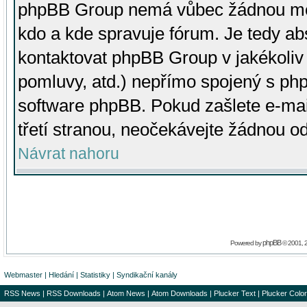
phpBB Group nemá vůbec žádnou moc 
kdo a kde spravuje fórum. Je tedy a
kontaktovat phpBB Group v jakékoliv p
pomluvy, atd.) nepřímo spojený s p
software phpBB. Pokud zašlete e-mai
třetí stranou, neočekávejte žádnou o
Návrat nahoru
phpBB
Powered by
© 2001, 
Webmaster
|
Hledání
|
Statistiky
|
Syndikační kanály
RSS News
|
RSS Downloads
|
Atom News
|
Atom Downloads
|
Plucker Text
|
Plucker Color