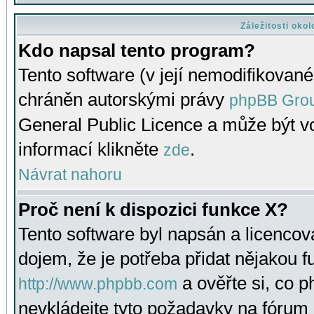
Záležitosti oko
Kdo napsal tento program?
Tento software (v její nemodifikované
chráněn autorskými právy
phpBB Gro
General Public Licence a může být vo
informací klikněte
.
zde
Návrat nahoru
Proč není k dispozici funkce X?
Tento software byl napsán a licenco
dojem, že je potřeba přidat nějakou f
a ověřte si, co 
http://www.phpbb.com
nevkládejte tyto požadavky na fóru