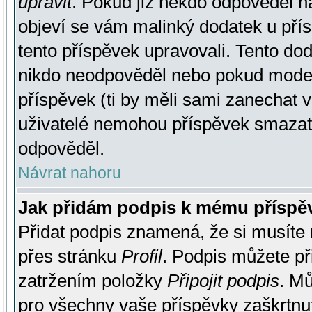
upravit
. Pokud již někdo odpověděl na
objeví se vám malinký dodatek u přísp
tento příspěvek upravovali. Tento do
nikdo neodpověděl nebo pokud moderá
příspěvek (ti by měli sami zanechat v
uživatelé nemohou příspěvek smazat,
odpověděl.
Návrat nahoru
Jak přidám podpis k mému příspě
Přidat podpis znamená, že si musíte n
přes stránku
Profil
. Podpis můžete p
zatržením položky
Připojit podpis
. Mů
pro všechny vaše příspěvky zaškrtnut