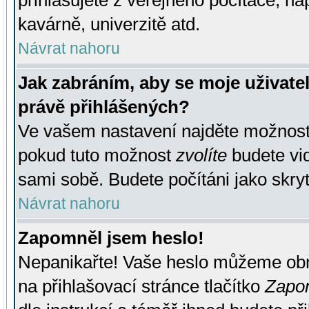
přihlašujete z veřejného počítače, na
kavárně, univerzitě atd.
Návrat nahoru
Jak zabráním, aby se moje uživate
právě přihlášených?
Ve vašem nastavení najděte možnos
pokud tuto možnost
zvolíte
budete vid
sami sobě. Budete počítáni jako skryt
Návrat nahoru
Zapomněl jsem heslo!
Nepanikařte! Vaše heslo můžeme obn
na přihlašovací stránce tlačítko
Zapom