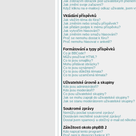
Jak zobrazím obrázek pod uživatelským jménem
Jak změní svoje zařazení?
Když kliknu na e-mailový odkaz uživatele, jsem v
Vkládání příspěvků
Jak vložím téma do fóra?
Jak změním nebo smažu příspěvek?
Jak přidám podpis k mému příspěvku?
Jak vytvořím hlasování?
Jak změním nebo smažu hlasování?
Proč se nemohu dostat k fóru?
Proč nemohu hlasovat v anketě?
Formátování a typy příspěvků
Co je BBCode?
Můžu používat HTML?
Co to jsou smajlíky?
Mohu přidávat obrázky?
Co to jsou oznámení?
Co to jsou důležitá témata?
Co to jsou uzamčená témata?
Uživatelské úrovně a skupiny
Kdo jsou administrátoři?
Kdo jsou moderátoři?
Co jsou uživatelské skupiny?
Jak se mohu zapojit do uživatelské skupiny?
Jak se stanu moderátorem uživatelské skupiny?
Soukromé zprávy
Nemůžu posílat soukromé zprávy!
Dostávám nechtěné soukromé zprávy!
Dostal jsem spamový a obtížný e-mail od někoho 
Záležitosti okolo phpBB 2
Kdo napsal tento program?
Proč není k dispozici funkce X?