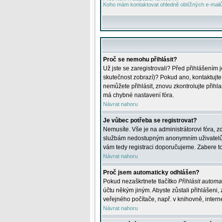
Koho mám kontaktovat ohledně obtížných e-mailů 
Proč se nemohu přihlásit?
Už jste se zaregistrovali? Před přihlášením 
skutečnost zobrazí)? Pokud ano, kontaktujte a
nemůžete přihlásit, znovu zkontrolujte přih
má chybné nastavení fóra.
Návrat nahoru
Je vůbec potřeba se registrovat?
Nemusíte. Vše je na administrátorovi fóra, z
službám nedostupným anonymním uživatelům, j
vám tedy registraci doporučujeme. Zabere to 
Návrat nahoru
Proč jsem automaticky odhlášen?
Pokud nezaškrtnete tlačítko
Přihlásit automat
účtu někým jiným. Abyste zůstali přihlášeni,
veřejného počítače, např. v knihovně, intern
Návrat nahoru