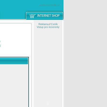
windowsmobile.cz
Reklama
/
Ceník
Vstup pro inzerenty
e
í