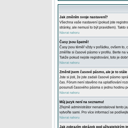
Jak změním svoje nastavení?
Všechna vaše nastavení (pokud jste registro
stránky, ale nemusí to být pravidlem). Takto
Návrat nahoru
Časy jsou špatně!
Časy jsou téměř vždy v pořádku, ovšem to, c
změňte si časové pásmo v profilu. Berte na
Takže pokud nejste registrováni, toto je dobr
Návrat nahoru
Změnil jsem časové pásmo, ale je to stále
Jste si jisti, že jste zadali časové pásmo sp
čas. Fórum není stavěno na uplatňování roz
posunutí časového pásma o jednu hodinu po 
Návrat nahoru
Můj jazyk není na seznamu!
Zřejmě administrátor nenainstaloval tento jaz
vytvořte sami. Pro více informací se podívej
Návrat nahoru
Jak zobrazím obrázek pod uživatelským 