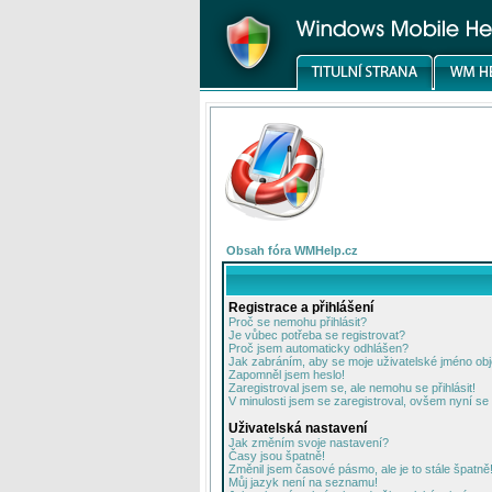
Obsah fóra WMHelp.cz
Registrace a přihlášení
Proč se nemohu přihlásit?
Je vůbec potřeba se registrovat?
Proč jsem automaticky odhlášen?
Jak zabráním, aby se moje uživatelské jméno ob
Zapomněl jsem heslo!
Zaregistroval jsem se, ale nemohu se přihlásit!
V minulosti jsem se zaregistroval, ovšem nyní se 
Uživatelská nastavení
Jak změním svoje nastavení?
Časy jsou špatně!
Změnil jsem časové pásmo, ale je to stále špatně
Můj jazyk není na seznamu!