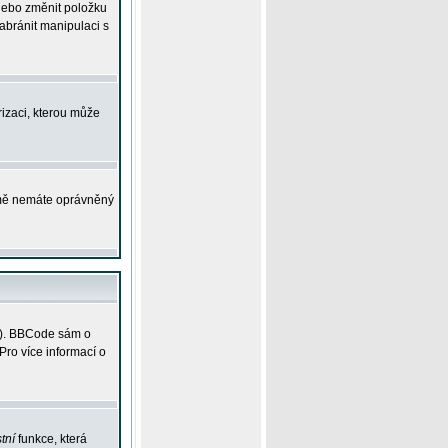
 nebo změnit položku
abránit manipulaci s
rizaci, kterou může
ejmě nemáte oprávněný
ky). BBCode sám o
Pro více informací o
tní
funkce, která