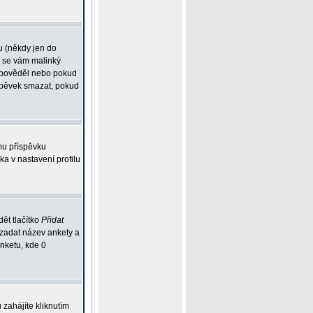
u (někdy jen do
í se vám malinký
odpověděl nebo pokud
íspěvek smazat, pokud
mu příspěvku
ka v nastavení profilu
ět tlačítko
Přidat
 zadat název ankety a
anketu, kde 0
zahájíte kliknutím