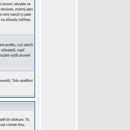
í úrovní, obvykle ve
ší obrázek, známý jako
s nimi naloží (v jaké
t na důvody (věříme,
m profilu, což záleží
 uživatelů, např.
osáhli vyšší úrovně.
volil). Toto opatření
pět do diskuze. To,
at v tomto fóru,