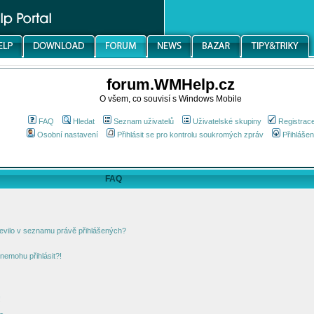
forum.WMHelp.cz
O všem, co souvisí s Windows Mobile
FAQ
Hledat
Seznam uživatelů
Uživatelské skupiny
Registrac
Osobní nastavení
Přihlásit se pro kontrolu soukromých zpráv
Přihlášen
FAQ
jevilo v seznamu právě přihlášených?
nemohu přihlásit?!
!