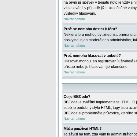
na první příspěvek v tématu (toto je vždy 
v hlasování, v případě již uskutečněné volb
výsledky hlasování.
Návrat nahoru
Proč se nemohu dostat k fóru?
Některá fóra mohou být znepřístupněna určitý
poskytnout jen moderátor a administrátor, tak
Návrat nahoru
Proč nemohu hlasovat v anketě?
Hlasovat mohou jen registrovaní uživatelé (
přístup nebo je hlasování již ukončeno.
Návrat nahoru
Co je BBCode?
BBCode je zvláštní implementace HTML. O je
sobě je podobný stylu HTML, tagy jsou uzavřen
BBCode si prohlédněte průvodce, kterého si
Návrat nahoru
Můžu používat HTML?
To závisí na tom, zda vám to administrátor po