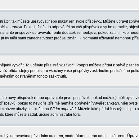
trátor, tak můžete upravovat nebo mazat jen svoje příspěvky. Můžete upravit zpráv
lačítko
upravit
. Pokud již někdo odpověděl na váš příspěvek a vy ho upravíte, objev
t jste tento příspěvek upravovali. Tento dodatek se neobjeví, pokud zatím nikdo ne
k (ti by měli sami zanechat vzkaz proč jej změnili). Normální uživatelé nemohou př
nějaký vytvořit. To uděláte přes stránku
Profil
. Podpis můžete přidat k právě psané
vněž přidat stejný podpis pro všechny vaše příspěvky zaškrtnutím příslušného políč
spěvkům odstraněním tohoto zaškrtnutí).
dáte nový příspěvek (nebo upravujete první příspěvek, pokud můžete) měli byste vid
íspěvků (pokud to nevidíte, zřejmě nemáte oprávnění vytvářet ankety). Měli byste
ím název otázky a klikněte na
Přidat odpověď
. Můžete také přidat časový limit pro 
které můžete zadat, určuje administrátor fóra.
ohou být upravována původním autorem, moderátorem nebo administrátorem. Úpravu 