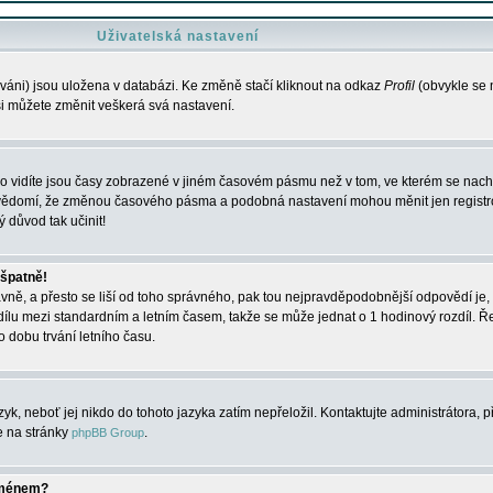
Uživatelská nastavení
váni) jsou uložena v databázi. Ke změně stačí kliknout na odkaz
Profil
(obvykle se n
 si můžete změnit veškerá svá nastavení.
o vidíte jsou časy zobrazené v jiném časovém pásmu než v tom, ve kterém se nacház
 vědomí, že změnou časového pásma a podobná nastavení mohou měnit jen registro
ý důvod tak učinit!
 špatně!
rávně, a přesto se liší od toho správného, pak tou nejpravděpodobnější odpovědí je, 
dílu mezi standardním a letním časem, takže se může jednat o 1 hodinový rozdíl. 
dobu trvání letního času.
yk, neboť jej nikdo do tohoto jazyka zatím nepřeložil. Kontaktujte administrátora, p
te na stránky
.
phpBB Group
jménem?