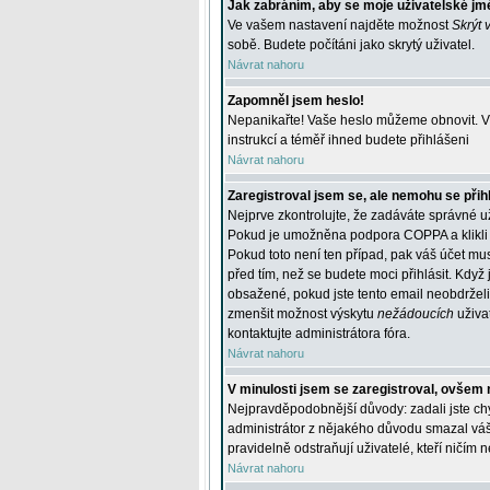
Jak zabráním, aby se moje uživatelské jm
Ve vašem nastavení najděte možnost
Skrýt 
sobě. Budete počítáni jako skrytý uživatel.
Návrat nahoru
Zapomněl jsem heslo!
Nepanikařte! Vaše heslo můžeme obnovit. V 
instrukcí a téměř ihned budete přihlášeni
Návrat nahoru
Zaregistroval jsem se, ale nemohu se přihl
Nejprve zkontrolujte, že zadáváte správné u
Pokud je umožněna podpora COPPA a klikli j
Pokud toto není ten případ, pak váš účet mus
před tím, než se budete moci přihlásit. Když 
obsažené, pokud jste tento email neobdrželi
zmenšit možnost výskytu
nežádoucích
uživat
kontaktujte administrátora fóra.
Návrat nahoru
V minulosti jsem se zaregistroval, ovšem 
Nejpravděpodobnější důvody: zadali jste chyb
administrátor z nějakého důvodu smazal váš ú
pravidelně odstraňují uživatelé, kteří ničím 
Návrat nahoru