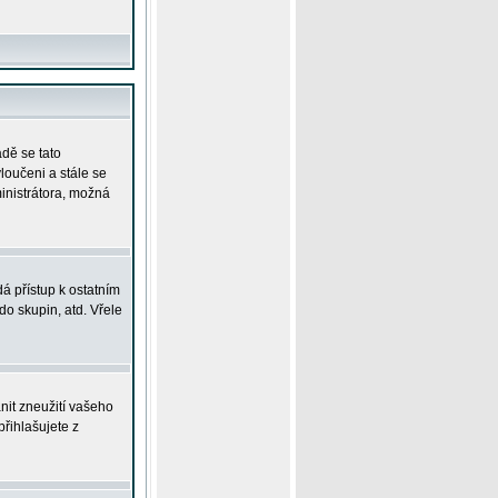
adě se tato
yloučeni a stále se
ministrátora, možná
á přístup k ostatním
o skupin, atd. Vřele
nit zneužití vašeho
přihlašujete z