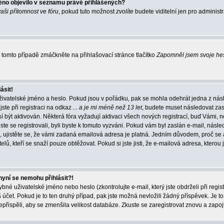
éno objevilo v seznamu právě přihlášených?
vaši přítomnost ve fóru
, pokud tuto možnost
zvolíte
budete viditelní jen pro administ
tomto případě zmáčkněte na přihlašovací stránce tlačítko
Zapomněl jsem svoje he
ásit!
živatelské jméno a heslo. Pokud jsou v pořádku, pak se mohla odehrát jedna z násl
ste při registraci na odkaz
... a je mi méně než 13 let
, budete muset následovat zas
í být aktivován. Některá fóra vyžadují aktivaci všech nových registrací, buď Vámi,
jste se registrovali, byli byste k tomuto vyzváni. Pokud vám byl zaslán e-mail, násle
, ujistěte se, že vámi zadaná emailová adresa je platná. Jedním důvodem, proč se 
elů, kteří se snaží pouze obtěžovat. Pokud si jste jisti, že e-mailová adresa, kterou j
nyní se nemohu přihlásit?!
né uživatelské jméno nebo heslo (zkontrolujte e-mail, který jste obdrželi při regis
čet. Pokud je to ten druhý případ, pak jste možná nevložili žádný příspěvek. Je to
nepřispěli, aby se zmenšila velikost databáze. Zkuste se zaregistrovat znovu a zapoj