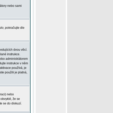
rátory nebo sami
slo
, pokračujte dle
edujících dvou věcí.
lané instrukce.
 nebo administrátorem
dujte instrukce v něm
aktivace používá, je
ste použili je platná,
traci) nebo
 obvyklé, že se
te se do diskuzí.