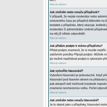
atd.
).
Návrat nahoru
Jak změním nebo smažu příspěvek?
V případě, že nejste moderátor nebo adminis
omezeného času po přispění) kliknutím na t
dodatek u příspěvku, který ukazuje, kolikrá
moderátor či administrátor změnili příspěve
na něj již někdo odpověděl.
Návrat nahoru
Jak přidám podpis k mému příspěvku?
Přidat podpis znamená, že si musíte nejdřív 
zatržením položky
Připojit podpis
. Můžete ro
(je možné nepřidávat podpis k vybraným pří
Návrat nahoru
Jak vytvořím hlasování?
Vytvoření hlasování je jednoduché. Když při
hlasování
pod hlavním oknem na přidávání př
pak alespoň dvě možnosti (nastavte napsán
znamená neomezenou volbu. Počet odpovědí, 
Návrat nahoru
Jak změním nebo smažu hlasování?
Je to stejné jako s příspěvky, hlasování m