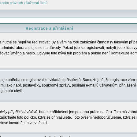
nebo právních záležitostí fóra?
Registrace a přihlášení
je nutné se nejdříve registrovat. Byla vám na fóru zakázána činnost (v takovém příp
dministrátora a ptejte se na důvody. Pokud jste se registrovali, nebyli jste z fóra v
lašovací jméno a heslo. Obvykle toto bývá ten problém a pokud není, kontaktujte ad
da je potřeba se registrovat ke vkládání příspěvků. Samozřejmě, že registrace vám d
ako např. postavičky, soukromé zprávy, posílání e-mailů uživatelům, přihlášení d
jen pár chvil.
icky při příští návštěvě
, budete přihlášeni jen po dobu práce na fóru. Toto má zabrá
 zaškrtněte toto políčko, když se přihlašujete. Toto ovšem nedoporučujeme, když se 
etové kavárně, univerzitě atd.