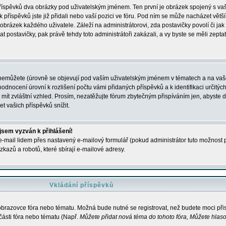
 příspěvků dva obrázky pod uživatelským jménem. Ten první je obrázek spojený s vaš
ik příspěvků jste již přidali nebo vaší pozici ve fóru. Pod ním se může nacházet vět
í obrázek každého uživatele. Záleží na administrátorovi, zda postavičky povolí či jak 
postavičky, pak právě tehdy toto administrátoři zakázali, a vy byste se měli zepta
nemůžete (úrovně se objevují pod vaším uživatelským jménem v tématech a na vaše
odnocení úrovní k rozlišení počtu vámi přidaných příspěvků a k identifikaci určitých
ít zvláštní vzhled. Prosím, nezatěžujte fórum zbytečným přispíváním jen, abyste d
 vašich příspěvků snížit.
 jsem vyzván k přihlášení!
-mail lidem přes nastavený e-mailový formulář (pokud administrátor tuto možnost po
azů a robotů, které sbírají e-mailové adresy.
Vkládání příspěvků
 obrazovce fóra nebo tématu. Možná bude nutné se registrovat, než budete moci přis
části fóra nebo tématu (Např.
Můžete přidat nová téma do tohoto fóra, Můžete hlasov