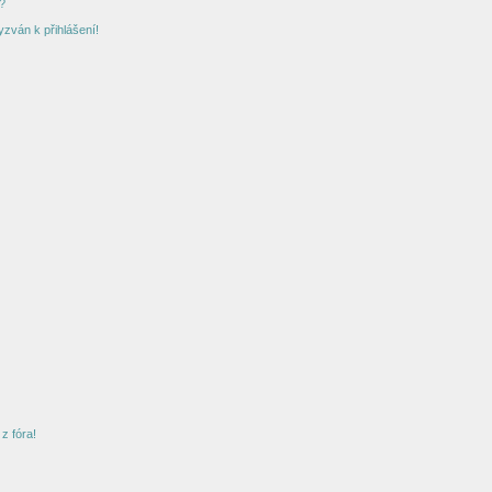
?
yzván k přihlášení!
z fóra!