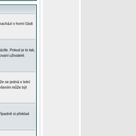
achází v horní části
íte. Pokud je to tak,
vaní uživatelé.
že se jedná o letní
Řešením může být
řípadně si překlad