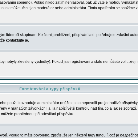
s hlasováním spojeno). Pokud nikdo zatím nehlasoval, pak uživatelé mohou vymazat
y to tak může učinit jen moderátor nebo administrátor. Tímto opatřením se snažíme z
m lidem či skupinám. Ke čtení, prohlížení, přispívání atd. potřebujete zvláštní auto
že kontaktujte je.
aby nebyly zkresleny výsledky). Pokud jste registrováni a stále nemůžete volit, zř
Formátování a typy příspěvků
ho použití rozhoduje administrátor (můžete toto nepovolit pro jednotlivé příspěv
y v hranatých závorkách [ a ] a nabízí větší kontrolu nad tím, co a jak se zobrazí. 
 můžete prohlédnout při odesílání příspěvku.
volí. Pokud to máte povoleno, zjistíte, že jen některé tagy fungují, což je
bezpečnos