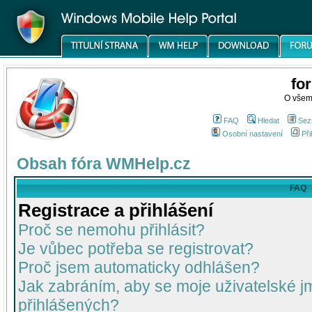
fo
O všem
FAQ
Hledat
Sez
Osobní nastavení
Při
Obsah fóra WMHelp.cz
FAQ
Registrace a přihlášení
Proč se nemohu přihlásit?
Je vůbec potřeba se registrovat?
Proč jsem automaticky odhlášen?
Jak zabráním, aby se moje uživatelské 
přihlášených?