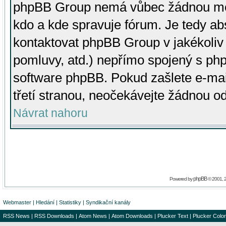
phpBB Group nemá vůbec žádnou moc 
kdo a kde spravuje fórum. Je tedy a
kontaktovat phpBB Group v jakékoliv p
pomluvy, atd.) nepřímo spojený s p
software phpBB. Pokud zašlete e-mai
třetí stranou, neočekávejte žádnou o
Návrat nahoru
phpBB
Powered by
© 2001, 
Webmaster
|
Hledání
|
Statistiky
|
Syndikační kanály
RSS News
|
RSS Downloads
|
Atom News
|
Atom Downloads
|
Plucker Text
|
Plucker Color