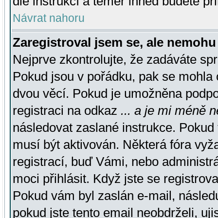
dle instrukcí a téměř ihned budete př
Návrat nahoru
Zaregistroval jsem se, ale nemohu 
Nejprve zkontrolujte, že zadáváte sp
Pokud jsou v pořádku, pak se mohla o
dvou věcí. Pokud je umožněna podpora
registraci na odkaz
... a je mi méně n
následovat zaslané instrukce. Pokud t
musí být aktivován. Některá fóra vyž
registrací, buď Vámi, nebo administr
moci přihlásit. Když jste se registrova
Pokud vám byl zaslán e-mail, násled
pokud jste tento email neobdrželi, uj