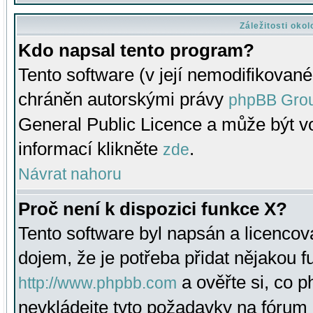
Záležitosti oko
Kdo napsal tento program?
Tento software (v její nemodifikované
chráněn autorskými právy
phpBB Gro
General Public Licence a může být vo
informací klikněte
.
zde
Návrat nahoru
Proč není k dispozici funkce X?
Tento software byl napsán a licenco
dojem, že je potřeba přidat nějakou f
a ověřte si, co 
http://www.phpbb.com
nevkládejte tyto požadavky na fóru