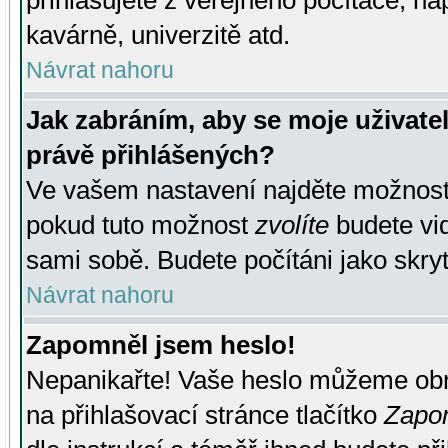
přihlašujete z veřejného počítače, na
kavárně, univerzitě atd.
Návrat nahoru
Jak zabráním, aby se moje uživate
právě přihlášených?
Ve vašem nastavení najděte možnos
pokud tuto možnost
zvolíte
budete vid
sami sobě. Budete počítáni jako skryt
Návrat nahoru
Zapomněl jsem heslo!
Nepanikařte! Vaše heslo můžeme obn
na přihlašovací stránce tlačítko
Zapom