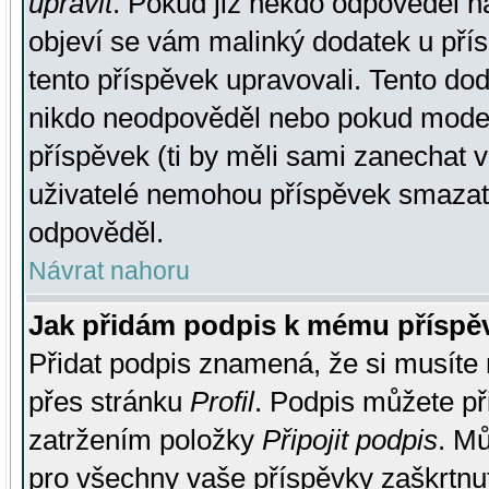
upravit
. Pokud již někdo odpověděl na
objeví se vám malinký dodatek u přísp
tento příspěvek upravovali. Tento do
nikdo neodpověděl nebo pokud moderá
příspěvek (ti by měli sami zanechat v
uživatelé nemohou příspěvek smazat,
odpověděl.
Návrat nahoru
Jak přidám podpis k mému příspě
Přidat podpis znamená, že si musíte n
přes stránku
Profil
. Podpis můžete p
zatržením položky
Připojit podpis
. Mů
pro všechny vaše příspěvky zaškrtnut