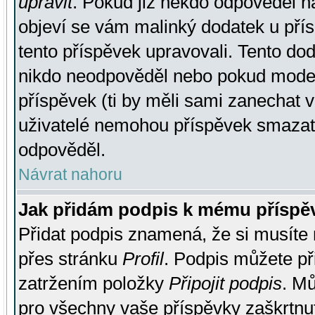
upravit
. Pokud již někdo odpověděl na
objeví se vám malinký dodatek u přísp
tento příspěvek upravovali. Tento do
nikdo neodpověděl nebo pokud moderá
příspěvek (ti by měli sami zanechat v
uživatelé nemohou příspěvek smazat,
odpověděl.
Návrat nahoru
Jak přidám podpis k mému příspě
Přidat podpis znamená, že si musíte n
přes stránku
Profil
. Podpis můžete p
zatržením položky
Připojit podpis
. Mů
pro všechny vaše příspěvky zaškrtnut