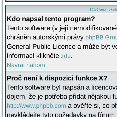
Záležitosti oko
Kdo napsal tento program?
Tento software (v její nemodifikované
chráněn autorskými právy
phpBB Gro
General Public Licence a může být vo
informací klikněte
.
zde
Návrat nahoru
Proč není k dispozici funkce X?
Tento software byl napsán a licenco
dojem, že je potřeba přidat nějakou f
a ověřte si, co 
http://www.phpbb.com
nevkládejte tyto požadavky na fóru