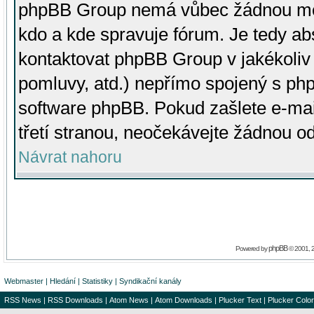
phpBB Group nemá vůbec žádnou moc 
kdo a kde spravuje fórum. Je tedy a
kontaktovat phpBB Group v jakékoliv p
pomluvy, atd.) nepřímo spojený s p
software phpBB. Pokud zašlete e-mai
třetí stranou, neočekávejte žádnou o
Návrat nahoru
phpBB
Powered by
© 2001, 
Webmaster
|
Hledání
|
Statistiky
|
Syndikační kanály
RSS News
|
RSS Downloads
|
Atom News
|
Atom Downloads
|
Plucker Text
|
Plucker Color