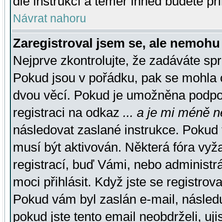
dle instrukcí a téměř ihned budete př
Návrat nahoru
Zaregistroval jsem se, ale nemohu 
Nejprve zkontrolujte, že zadáváte sp
Pokud jsou v pořádku, pak se mohla o
dvou věcí. Pokud je umožněna podpora
registraci na odkaz
... a je mi méně n
následovat zaslané instrukce. Pokud t
musí být aktivován. Některá fóra vyž
registrací, buď Vámi, nebo administr
moci přihlásit. Když jste se registrova
Pokud vám byl zaslán e-mail, násled
pokud jste tento email neobdrželi, uj