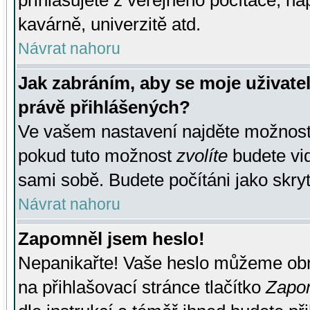
přihlašujete z veřejného počítače, na
kavárně, univerzitě atd.
Návrat nahoru
Jak zabráním, aby se moje uživate
právě přihlášených?
Ve vašem nastavení najděte možnos
pokud tuto možnost
zvolíte
budete vid
sami sobě. Budete počítáni jako skryt
Návrat nahoru
Zapomněl jsem heslo!
Nepanikařte! Vaše heslo můžeme obn
na přihlašovací stránce tlačítko
Zapom