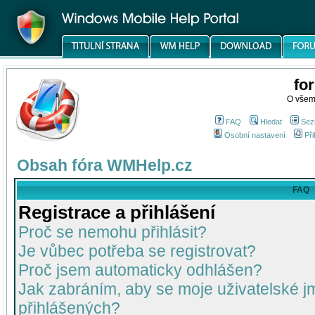
fo
O všem
FAQ
Hledat
Sez
Osobní nastavení
Při
Obsah fóra WMHelp.cz
FAQ
Registrace a přihlášení
Proč se nemohu přihlásit?
Je vůbec potřeba se registrovat?
Proč jsem automaticky odhlášen?
Jak zabráním, aby se moje uživatelské 
přihlášených?