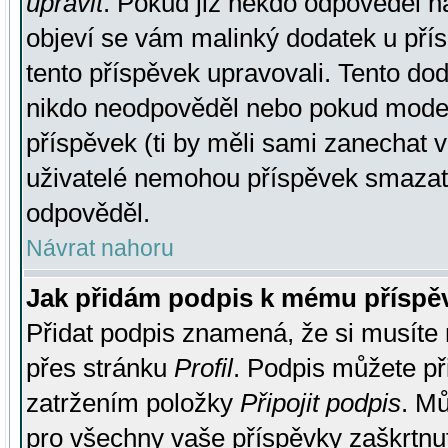
upravit
. Pokud již někdo odpověděl na
objeví se vám malinký dodatek u přísp
tento příspěvek upravovali. Tento do
nikdo neodpověděl nebo pokud moderá
příspěvek (ti by měli sami zanechat v
uživatelé nemohou příspěvek smazat,
odpověděl.
Návrat nahoru
Jak přidám podpis k mému příspě
Přidat podpis znamená, že si musíte n
přes stránku
Profil
. Podpis můžete p
zatržením položky
Připojit podpis
. Mů
pro všechny vaše příspěvky zaškrtnut