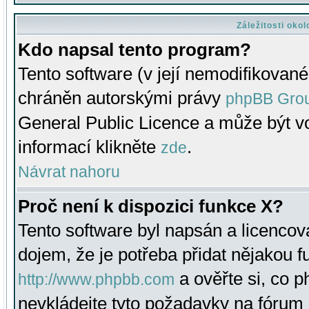
Záležitosti oko
Kdo napsal tento program?
Tento software (v její nemodifikované
chráněn autorskými právy
phpBB Gro
General Public Licence a může být vo
informací klikněte
.
zde
Návrat nahoru
Proč není k dispozici funkce X?
Tento software byl napsán a licenco
dojem, že je potřeba přidat nějakou f
a ověřte si, co 
http://www.phpbb.com
nevkládejte tyto požadavky na fóru