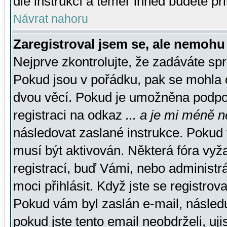
dle instrukcí a téměř ihned budete př
Návrat nahoru
Zaregistroval jsem se, ale nemohu 
Nejprve zkontrolujte, že zadáváte sp
Pokud jsou v pořádku, pak se mohla o
dvou věcí. Pokud je umožněna podpora
registraci na odkaz
... a je mi méně n
následovat zaslané instrukce. Pokud t
musí být aktivován. Některá fóra vyž
registrací, buď Vámi, nebo administr
moci přihlásit. Když jste se registrova
Pokud vám byl zaslán e-mail, násled
pokud jste tento email neobdrželi, uj