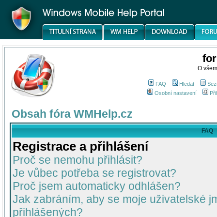
fo
O všem
FAQ
Hledat
Sez
Osobní nastavení
Při
Obsah fóra WMHelp.cz
FAQ
Registrace a přihlášení
Proč se nemohu přihlásit?
Je vůbec potřeba se registrovat?
Proč jsem automaticky odhlášen?
Jak zabráním, aby se moje uživatelské 
přihlášených?