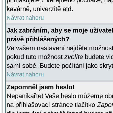
přihlašujete z veřejného počítače, na
kavárně, univerzitě atd.
Návrat nahoru
Jak zabráním, aby se moje uživate
právě přihlášených?
Ve vašem nastavení najděte možnos
pokud tuto možnost
zvolíte
budete vid
sami sobě. Budete počítáni jako skryt
Návrat nahoru
Zapomněl jsem heslo!
Nepanikařte! Vaše heslo můžeme obn
na přihlašovací stránce tlačítko
Zapom