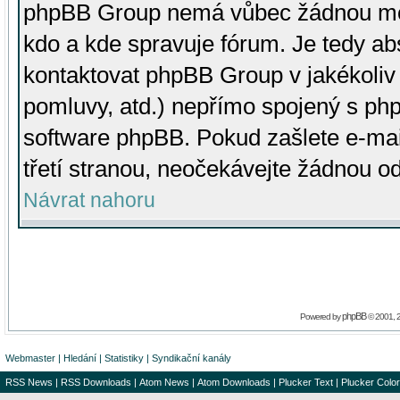
phpBB Group nemá vůbec žádnou moc 
kdo a kde spravuje fórum. Je tedy a
kontaktovat phpBB Group v jakékoliv p
pomluvy, atd.) nepřímo spojený s p
software phpBB. Pokud zašlete e-mai
třetí stranou, neočekávejte žádnou o
Návrat nahoru
phpBB
Powered by
© 2001, 
Webmaster
|
Hledání
|
Statistiky
|
Syndikační kanály
RSS News
|
RSS Downloads
|
Atom News
|
Atom Downloads
|
Plucker Text
|
Plucker Color