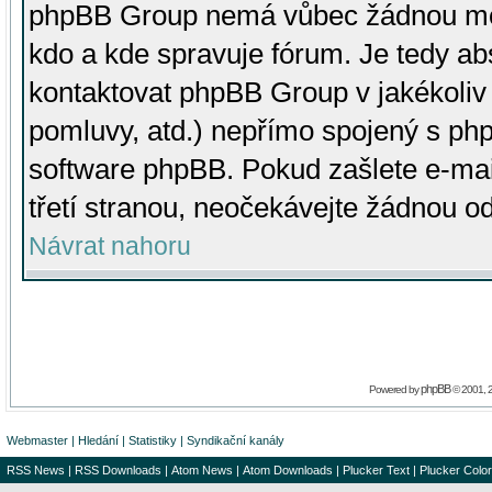
phpBB Group nemá vůbec žádnou moc 
kdo a kde spravuje fórum. Je tedy a
kontaktovat phpBB Group v jakékoliv p
pomluvy, atd.) nepřímo spojený s p
software phpBB. Pokud zašlete e-mai
třetí stranou, neočekávejte žádnou o
Návrat nahoru
phpBB
Powered by
© 2001, 
Webmaster
|
Hledání
|
Statistiky
|
Syndikační kanály
RSS News
|
RSS Downloads
|
Atom News
|
Atom Downloads
|
Plucker Text
|
Plucker Color