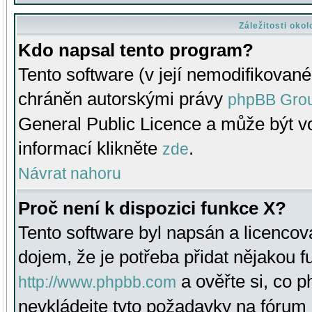
Záležitosti oko
Kdo napsal tento program?
Tento software (v její nemodifikované
chráněn autorskými právy
phpBB Gro
General Public Licence a může být vo
informací klikněte
.
zde
Návrat nahoru
Proč není k dispozici funkce X?
Tento software byl napsán a licenco
dojem, že je potřeba přidat nějakou f
a ověřte si, co 
http://www.phpbb.com
nevkládejte tyto požadavky na fóru