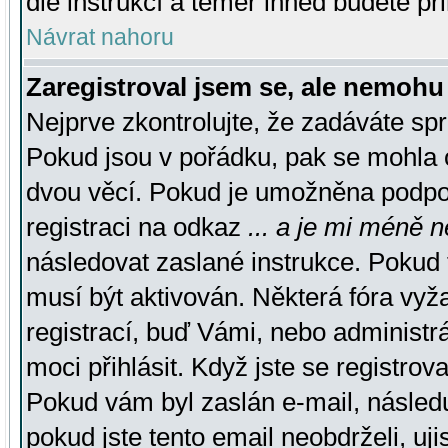
dle instrukcí a téměř ihned budete př
Návrat nahoru
Zaregistroval jsem se, ale nemohu 
Nejprve zkontrolujte, že zadáváte sp
Pokud jsou v pořádku, pak se mohla o
dvou věcí. Pokud je umožněna podpora
registraci na odkaz
... a je mi méně n
následovat zaslané instrukce. Pokud t
musí být aktivován. Některá fóra vyž
registrací, buď Vámi, nebo administr
moci přihlásit. Když jste se registrova
Pokud vám byl zaslán e-mail, násled
pokud jste tento email neobdrželi, uj