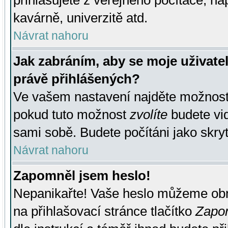
přihlašujete z veřejného počítače, na
kavárně, univerzitě atd.
Návrat nahoru
Jak zabráním, aby se moje uživate
právě přihlášených?
Ve vašem nastavení najděte možnos
pokud tuto možnost
zvolíte
budete vid
sami sobě. Budete počítáni jako skryt
Návrat nahoru
Zapomněl jsem heslo!
Nepanikařte! Vaše heslo můžeme obn
na přihlašovací stránce tlačítko
Zapom