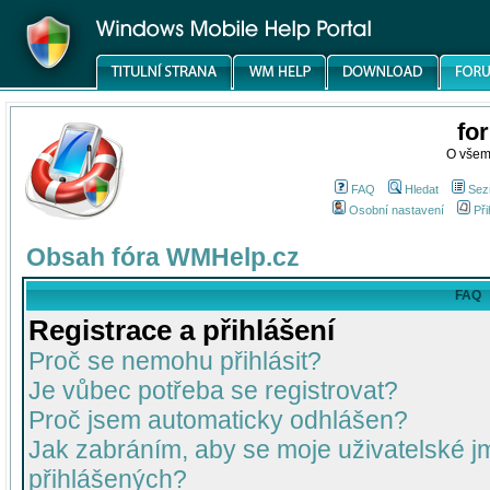
fo
O všem
FAQ
Hledat
Sez
Osobní nastavení
Při
Obsah fóra WMHelp.cz
FAQ
Registrace a přihlášení
Proč se nemohu přihlásit?
Je vůbec potřeba se registrovat?
Proč jsem automaticky odhlášen?
Jak zabráním, aby se moje uživatelské 
přihlášených?