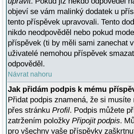
upravit
. Pokud již někdo odpověděl na
objeví se vám malinký dodatek u přísp
tento příspěvek upravovali. Tento do
nikdo neodpověděl nebo pokud moderá
příspěvek (ti by měli sami zanechat v
uživatelé nemohou příspěvek smazat,
odpověděl.
Návrat nahoru
Jak přidám podpis k mému příspě
Přidat podpis znamená, že si musíte n
přes stránku
Profil
. Podpis můžete p
zatržením položky
Připojit podpis
. Mů
pro všechny vaše příspěvky zaškrtnut