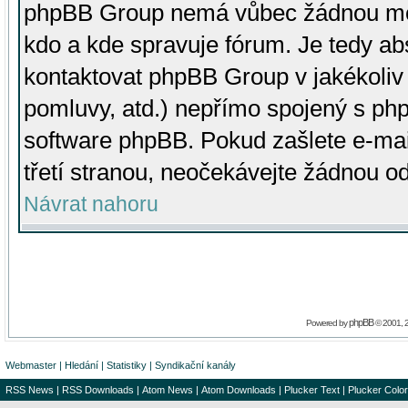
phpBB Group nemá vůbec žádnou moc 
kdo a kde spravuje fórum. Je tedy a
kontaktovat phpBB Group v jakékoliv p
pomluvy, atd.) nepřímo spojený s p
software phpBB. Pokud zašlete e-mai
třetí stranou, neočekávejte žádnou o
Návrat nahoru
phpBB
Powered by
© 2001, 
Webmaster
|
Hledání
|
Statistiky
|
Syndikační kanály
RSS News
|
RSS Downloads
|
Atom News
|
Atom Downloads
|
Plucker Text
|
Plucker Color