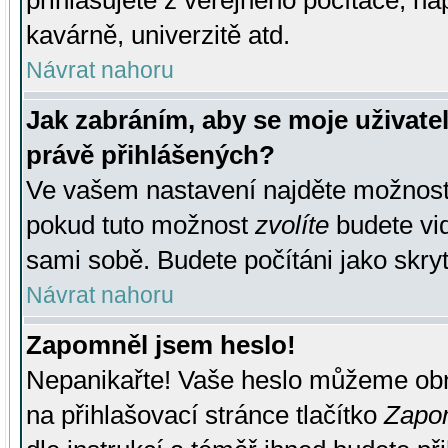
přihlašujete z veřejného počítače, na
kavárně, univerzitě atd.
Návrat nahoru
Jak zabráním, aby se moje uživate
právě přihlášených?
Ve vašem nastavení najděte možnos
pokud tuto možnost
zvolíte
budete vid
sami sobě. Budete počítáni jako skryt
Návrat nahoru
Zapomněl jsem heslo!
Nepanikařte! Vaše heslo můžeme obn
na přihlašovací stránce tlačítko
Zapom