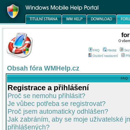
fo
O všem
FAQ
Hledat
Sez
Osobní nastavení
Při
Obsah fóra WMHelp.cz
FAQ
Registrace a přihlášení
Proč se nemohu přihlásit?
Je vůbec potřeba se registrovat?
Proč jsem automaticky odhlášen?
Jak zabráním, aby se moje uživatelské 
přihlášených?