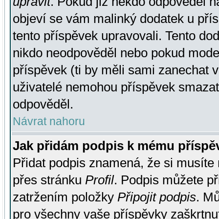
upravit
. Pokud již někdo odpověděl na
objeví se vám malinký dodatek u přísp
tento příspěvek upravovali. Tento do
nikdo neodpověděl nebo pokud moderá
příspěvek (ti by měli sami zanechat v
uživatelé nemohou příspěvek smazat,
odpověděl.
Návrat nahoru
Jak přidám podpis k mému příspě
Přidat podpis znamená, že si musíte n
přes stránku
Profil
. Podpis můžete p
zatržením položky
Připojit podpis
. Mů
pro všechny vaše příspěvky zaškrtnut