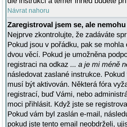
dle instrukcí a téměř ihned budete př
Návrat nahoru
Zaregistroval jsem se, ale nemohu 
Nejprve zkontrolujte, že zadáváte sp
Pokud jsou v pořádku, pak se mohla o
dvou věcí. Pokud je umožněna podpora
registraci na odkaz
... a je mi méně n
následovat zaslané instrukce. Pokud t
musí být aktivován. Některá fóra vyž
registrací, buď Vámi, nebo administr
moci přihlásit. Když jste se registrova
Pokud vám byl zaslán e-mail, násled
pokud jste tento email neobdrželi, uj