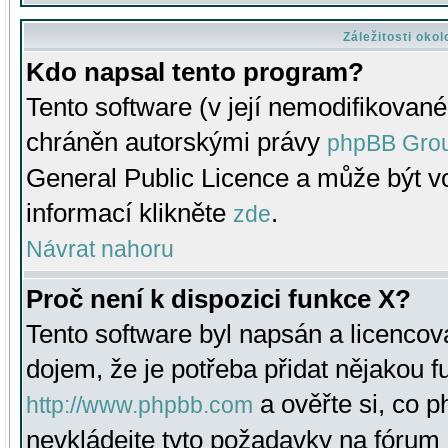
Záležitosti oko
Kdo napsal tento program?
Tento software (v její nemodifikované
chráněn autorskými právy
phpBB Gro
General Public Licence a může být vo
informací klikněte
.
zde
Návrat nahoru
Proč není k dispozici funkce X?
Tento software byl napsán a licenco
dojem, že je potřeba přidat nějakou f
a ověřte si, co 
http://www.phpbb.com
nevkládejte tyto požadavky na fóru