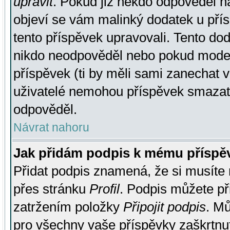
upravit
. Pokud již někdo odpověděl na
objeví se vám malinký dodatek u přísp
tento příspěvek upravovali. Tento do
nikdo neodpověděl nebo pokud moderá
příspěvek (ti by měli sami zanechat v
uživatelé nemohou příspěvek smazat,
odpověděl.
Návrat nahoru
Jak přidám podpis k mému příspě
Přidat podpis znamená, že si musíte n
přes stránku
Profil
. Podpis můžete p
zatržením položky
Připojit podpis
. Mů
pro všechny vaše příspěvky zaškrtnut