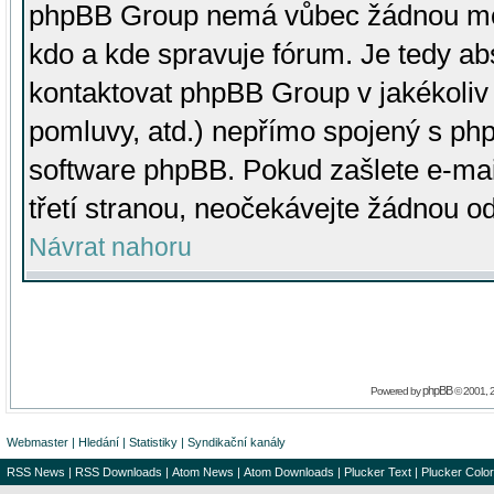
phpBB Group nemá vůbec žádnou moc 
kdo a kde spravuje fórum. Je tedy a
kontaktovat phpBB Group v jakékoliv p
pomluvy, atd.) nepřímo spojený s p
software phpBB. Pokud zašlete e-mai
třetí stranou, neočekávejte žádnou o
Návrat nahoru
phpBB
Powered by
© 2001, 
Webmaster
|
Hledání
|
Statistiky
|
Syndikační kanály
RSS News
|
RSS Downloads
|
Atom News
|
Atom Downloads
|
Plucker Text
|
Plucker Color