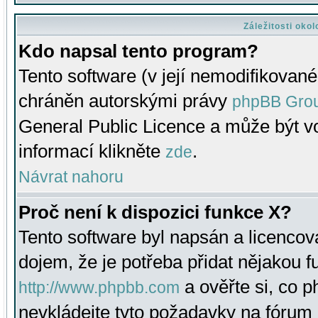
Záležitosti oko
Kdo napsal tento program?
Tento software (v její nemodifikované
chráněn autorskými právy
phpBB Gro
General Public Licence a může být vo
informací klikněte
.
zde
Návrat nahoru
Proč není k dispozici funkce X?
Tento software byl napsán a licenco
dojem, že je potřeba přidat nějakou f
a ověřte si, co 
http://www.phpbb.com
nevkládejte tyto požadavky na fóru