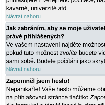
přihlašujete z veřejného počítače, na
kavárně, univerzitě atd.
Návrat nahoru
Jak zabráním, aby se moje uživate
právě přihlášených?
Ve vašem nastavení najděte možnos
pokud tuto možnost
zvolíte
budete vid
sami sobě. Budete počítáni jako skryt
Návrat nahoru
Zapomněl jsem heslo!
Nepanikařte! Vaše heslo můžeme obn
na přihlašovací stránce tlačítko
Zapom