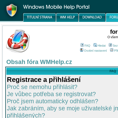
fo
O všem
FAQ
Hledat
Sez
Osobní nastavení
Při
Obsah fóra WMHelp.cz
FAQ
Registrace a přihlášení
Proč se nemohu přihlásit?
Je vůbec potřeba se registrovat?
Proč jsem automaticky odhlášen?
Jak zabráním, aby se moje uživatelské 
přihlášených?