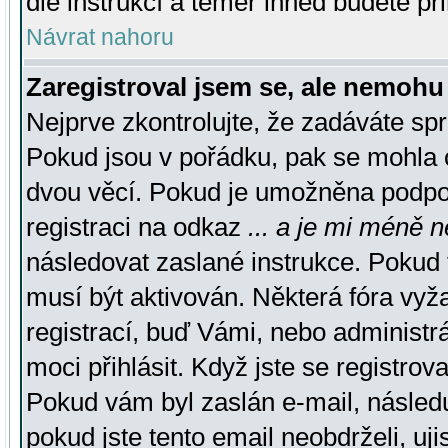
dle instrukcí a téměř ihned budete př
Návrat nahoru
Zaregistroval jsem se, ale nemohu 
Nejprve zkontrolujte, že zadáváte sp
Pokud jsou v pořádku, pak se mohla o
dvou věcí. Pokud je umožněna podpora
registraci na odkaz
... a je mi méně n
následovat zaslané instrukce. Pokud t
musí být aktivován. Některá fóra vyž
registrací, buď Vámi, nebo administr
moci přihlásit. Když jste se registrova
Pokud vám byl zaslán e-mail, násled
pokud jste tento email neobdrželi, uj