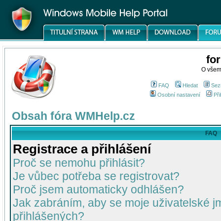
fo
O všem
FAQ
Hledat
Sez
Osobní nastavení
Při
Obsah fóra WMHelp.cz
FAQ
Registrace a přihlášení
Proč se nemohu přihlásit?
Je vůbec potřeba se registrovat?
Proč jsem automaticky odhlášen?
Jak zabráním, aby se moje uživatelské 
přihlášených?