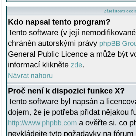
Záležitosti oko
Kdo napsal tento program?
Tento software (v její nemodifikované
chráněn autorskými právy
phpBB Gro
General Public Licence a může být vo
informací klikněte
.
zde
Návrat nahoru
Proč není k dispozici funkce X?
Tento software byl napsán a licenco
dojem, že je potřeba přidat nějakou f
a ověřte si, co 
http://www.phpbb.com
nevkládejte tyto požadavky na fóru