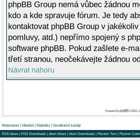
phpBB Group nemá vůbec žádnou moc 
kdo a kde spravuje fórum. Je tedy a
kontaktovat phpBB Group v jakékoliv p
pomluvy, atd.) nepřímo spojený s p
software phpBB. Pokud zašlete e-mai
třetí stranou, neočekávejte žádnou o
Návrat nahoru
phpBB
Powered by
© 2001, 
Webmaster
|
Hledání
|
Statistiky
|
Syndikační kanály
RSS News
|
RSS Downloads
|
Atom News
|
Atom Downloads
|
Plucker Text
|
Plucker Color