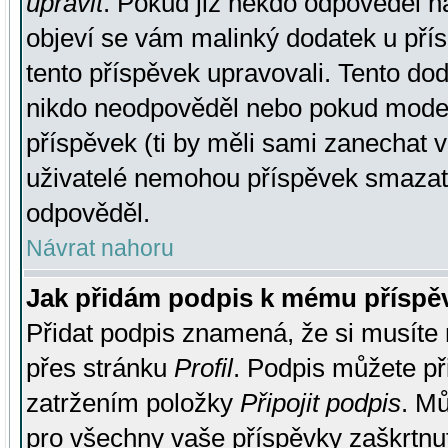
upravit
. Pokud již někdo odpověděl na
objeví se vám malinký dodatek u přísp
tento příspěvek upravovali. Tento do
nikdo neodpověděl nebo pokud moderá
příspěvek (ti by měli sami zanechat v
uživatelé nemohou příspěvek smazat,
odpověděl.
Návrat nahoru
Jak přidám podpis k mému příspě
Přidat podpis znamená, že si musíte n
přes stránku
Profil
. Podpis můžete p
zatržením položky
Připojit podpis
. Mů
pro všechny vaše příspěvky zaškrtnut