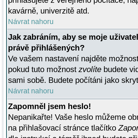
přihlašujete z veřejného počítače, na
kavárně, univerzitě atd.
Návrat nahoru
Jak zabráním, aby se moje uživate
právě přihlášených?
Ve vašem nastavení najděte možnos
pokud tuto možnost
zvolíte
budete vid
sami sobě. Budete počítáni jako skryt
Návrat nahoru
Zapomněl jsem heslo!
Nepanikařte! Vaše heslo můžeme obn
na přihlašovací stránce tlačítko
Zapom