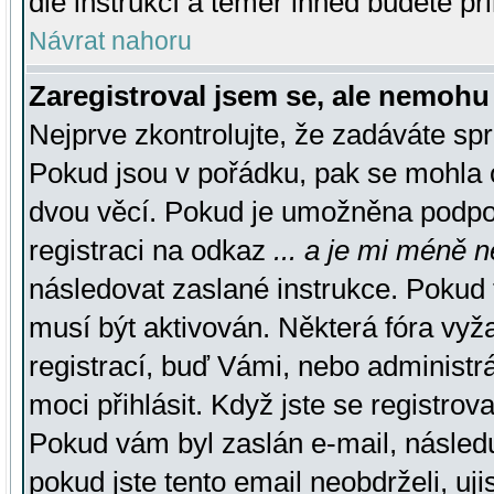
dle instrukcí a téměř ihned budete př
Návrat nahoru
Zaregistroval jsem se, ale nemohu 
Nejprve zkontrolujte, že zadáváte sp
Pokud jsou v pořádku, pak se mohla o
dvou věcí. Pokud je umožněna podpora
registraci na odkaz
... a je mi méně n
následovat zaslané instrukce. Pokud t
musí být aktivován. Některá fóra vyž
registrací, buď Vámi, nebo administr
moci přihlásit. Když jste se registrova
Pokud vám byl zaslán e-mail, násled
pokud jste tento email neobdrželi, uj