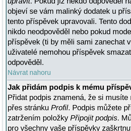
upravit
. Pokud již někdo odpověděl na
objeví se vám malinký dodatek u přísp
tento příspěvek upravovali. Tento do
nikdo neodpověděl nebo pokud moderá
příspěvek (ti by měli sami zanechat v
uživatelé nemohou příspěvek smazat,
odpověděl.
Návrat nahoru
Jak přidám podpis k mému příspě
Přidat podpis znamená, že si musíte n
přes stránku
Profil
. Podpis můžete p
zatržením položky
Připojit podpis
. Mů
pro všechny vaše příspěvky zaškrtnut