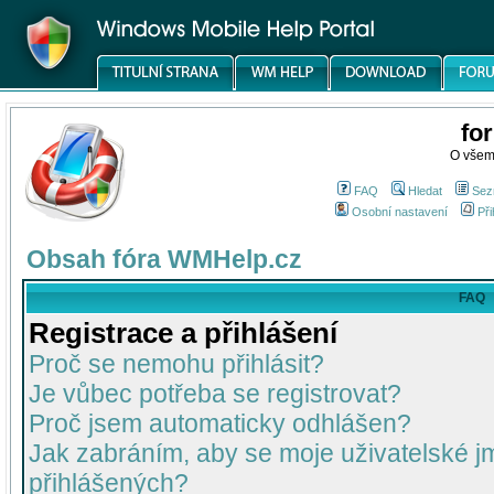
fo
O všem
FAQ
Hledat
Sez
Osobní nastavení
Při
Obsah fóra WMHelp.cz
FAQ
Registrace a přihlášení
Proč se nemohu přihlásit?
Je vůbec potřeba se registrovat?
Proč jsem automaticky odhlášen?
Jak zabráním, aby se moje uživatelské 
přihlášených?