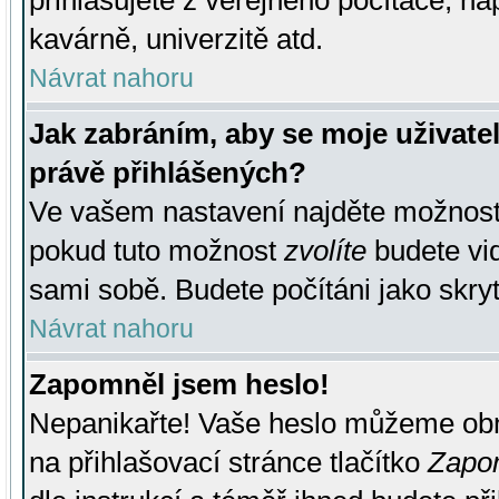
přihlašujete z veřejného počítače, na
kavárně, univerzitě atd.
Návrat nahoru
Jak zabráním, aby se moje uživate
právě přihlášených?
Ve vašem nastavení najděte možnos
pokud tuto možnost
zvolíte
budete vid
sami sobě. Budete počítáni jako skryt
Návrat nahoru
Zapomněl jsem heslo!
Nepanikařte! Vaše heslo můžeme obn
na přihlašovací stránce tlačítko
Zapom