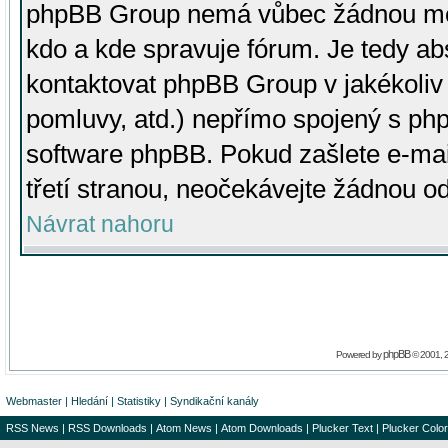
phpBB Group nemá vůbec žádnou moc 
kdo a kde spravuje fórum. Je tedy a
kontaktovat phpBB Group v jakékoliv p
pomluvy, atd.) nepřímo spojený s p
software phpBB. Pokud zašlete e-mai
třetí stranou, neočekávejte žádnou o
Návrat nahoru
phpBB
Powered by
© 2001, 
Webmaster
|
Hledání
|
Statistiky
|
Syndikační kanály
RSS News
|
RSS Downloads
|
Atom News
|
Atom Downloads
|
Plucker Text
|
Plucker Color