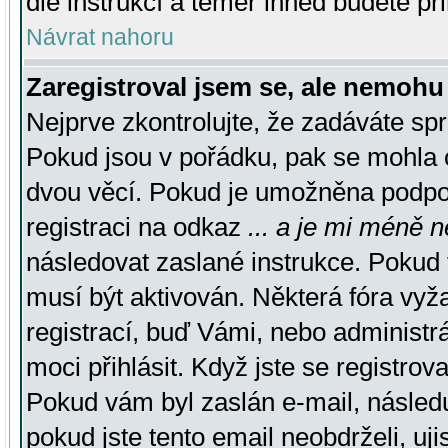
dle instrukcí a téměř ihned budete př
Návrat nahoru
Zaregistroval jsem se, ale nemohu 
Nejprve zkontrolujte, že zadáváte sp
Pokud jsou v pořádku, pak se mohla o
dvou věcí. Pokud je umožněna podpora
registraci na odkaz
... a je mi méně n
následovat zaslané instrukce. Pokud t
musí být aktivován. Některá fóra vyž
registrací, buď Vámi, nebo administr
moci přihlásit. Když jste se registrova
Pokud vám byl zaslán e-mail, násled
pokud jste tento email neobdrželi, uj