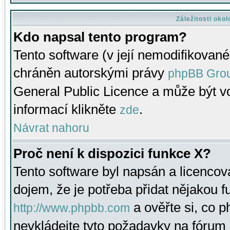
Záležitosti oko
Kdo napsal tento program?
Tento software (v její nemodifikované
chráněn autorskými právy
phpBB Gro
General Public Licence a může být vo
informací klikněte
.
zde
Návrat nahoru
Proč není k dispozici funkce X?
Tento software byl napsán a licenco
dojem, že je potřeba přidat nějakou f
a ověřte si, co 
http://www.phpbb.com
nevkládejte tyto požadavky na fóru